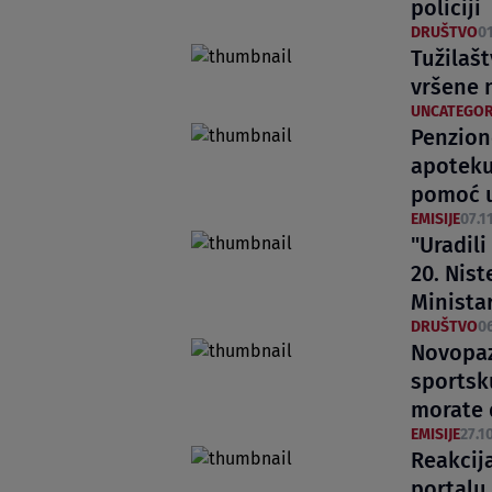
policiji
DRUŠTVO
01
Tužilašt
vršene 
UNCATEGOR
Penzion
apoteku
pomoć u
EMISIJE
07.11
"Uradili
20. Nist
Minista
DRUŠTVO
06
Novopaz
sportsk
morate 
EMISIJE
27.10
Reakcija
portalu 