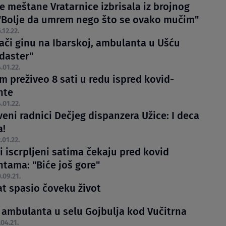
e meštane Vratarnice izbrisala iz brojnog
 "Bolje da umrem nego što se ovako mučim"
.12.22.
ači ginu na Ibarskoj, ambulanta u Ušću
"daster"
.01.22.
m preživeo 8 sati u redu ispred kovid-
nte
.01.22.
eni radnici Dečjeg dispanzera Užice: I deca
a!
.01.22.
i iscrpljeni satima čekaju pred kovid
tama: "Biće još gore"
.09.21.
at spasio čoveku život
 ambulanta u selu Gojbulja kod Vučitrna
.04.21.