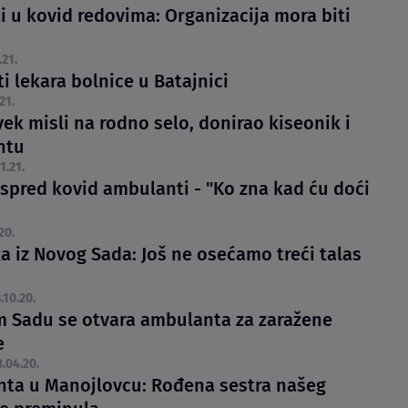
i u kovid redovima: Organizacija mora biti
.21.
i lekara bolnice u Batajnici
21.
ek misli na rodno selo, donirao kiseonik i
ntu
1.21.
ispred kovid ambulanti - "Ko zna kad ću doći
20.
a iz Novog Sada: Još ne osećamo treći talas
.10.20.
 Sadu se otvara ambulanta za zaražene
e
.04.20.
ta u Manojlovcu: Rođena sestra našeg