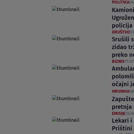
POLITIKA
04
Kamioni
Ugrožen
policija
DRUŠTVO
13
Srušili 
zidao tr
preko n
BIZNIS
11.07
Ambulan
polomili
očajni 
HRONIKA
08
Zapušte
pretnja
EMISIJE
26.0
Lekari 
Prištini