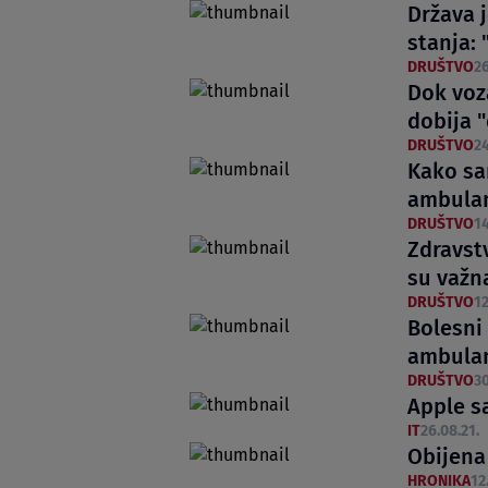
Država j
stanja:
DRUŠTVO
26
Dok voz
dobija 
DRUŠTVO
24
Kako sa
ambula
DRUŠTVO
14
Zdravstv
su važn
DRUŠTVO
12
Bolesni 
ambulan
DRUŠTVO
30
Apple s
IT
26.08.21.
Obijena
HRONIKA
12