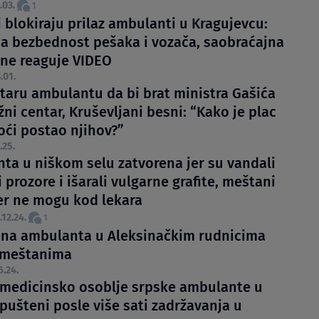
.03.
1
 blokiraju prilaz ambulanti u Kragujevcu:
a bezbednost pešaka i vozača, saobraćajna
 ne reaguje VIDEO
.01.
staru ambulantu da bi brat ministra Gašića
žni centar, Kruševljani besni: “Kako je plac
oći postao njihov?”
.25.
ta u niškom selu zatvorena jer su vandali
 prozore i išarali vulgarne grafite, meštani
jer ne mogu kod lekara
.12.24.
1
na ambulanta u Aleksinačkim rudnicima
 meštanima
6.24.
i medicinsko osoblje srpske ambulante u
 pušteni posle više sati zadržavanja u