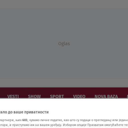
Oglas
VESTI
SHOW
SPORT
VIDEO
NOVA BAZA
тало до ваше приватности
партнери, њих
603
, чувамо личне податке, као што су подаци о прегледању или једин
ори, и приступамо им на вашем уређају. Избором опције Прихватам омогућићете те