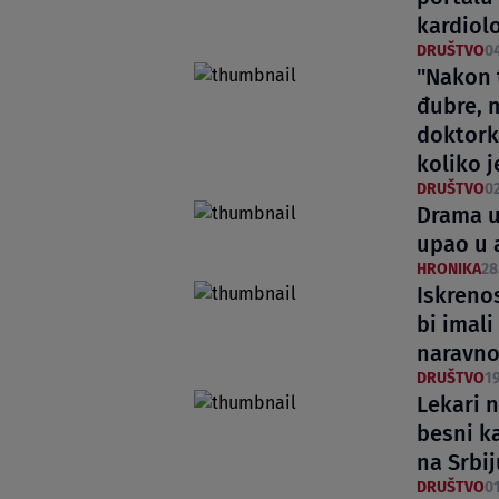
kardiol
DRUŠTVO
04
"Nakon 
đubre, 
doktork
koliko 
DRUŠTVO
02
Drama u
upao u 
HRONIKA
28
Iskrenos
bi imali
naravn
DRUŠTVO
19
Lekari 
besni ka
na Srbi
DRUŠTVO
01