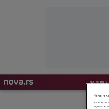
NAJNOVIJE
Нама је с
Ми и наши 
идентификат