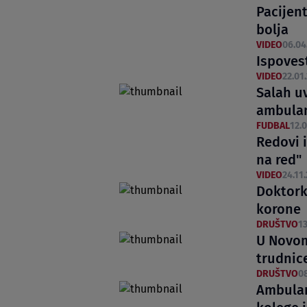
Pacijent
bolja
VIDEO
06.04
Ispovest
VIDEO
22.01.
Salah uv
ambula
FUDBAL
12.0
Redovi 
na red"
VIDEO
24.11.
Doktork
korone
DRUŠTVO
13
U Novom
trudnic
DRUŠTVO
08
Ambulan