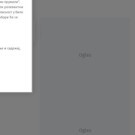
мо пружили".
ити релевантни
ласност у било
збори ће се
е и садржај,
Oglas
Oglas