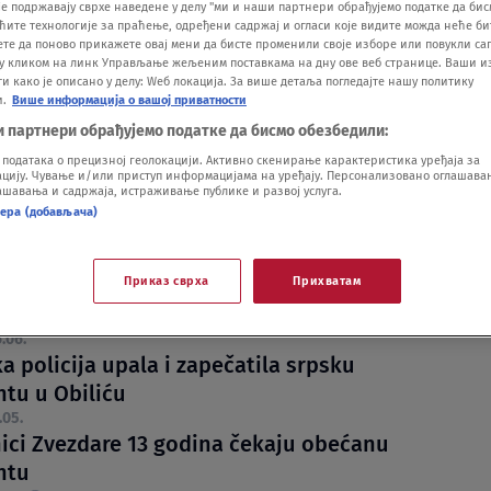
е подржавају сврхе наведене у делу "ми и наши партнери обрађујемо податке да бис
ћите технологије за праћење, одређени садржај и огласи које видите можда неће б
ете да поново прикажете овај мени да бисте променили своје изборе или повукли саг
у кликом на линк Управљање жељеним поставкама на дну ове веб странице. Ваши и
 како је описано у делу: Wеб локација. За више детаља погледајте нашу политику
и.
Више информација о вашој приватности
и партнери обрађујемо податке да бисмо обезбедили:
одатака о прецизној геолокацији. Активно скенирање карактеристика уређаја за
vela dete u Hitnu pomoć i doživela šok:
ију. Чување и/или приступ информацијама на уређају. Персонализовано оглашавањ
шавања и садржаја, истраживање публике и развој услуга.
e sme da izgleda ambulanta u 21. veku,
нера (добављача)
e VIDEO
.07.
bulanti na području Bačke Topole neće
Приказ сврха
Прихватам
zbog bolovanja i odmora lekara
.06.
a policija upala i zapečatila srpsku
tu u Obiliću
.05.
ici Zvezdare 13 godina čekaju obećanu
ntu