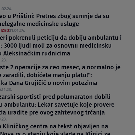
.02.24.
vo u Prištini: Pretres zbog sumnje da su
nelegalne medicinske usluge
IZED
31.01.24.
eri pokrenuli peticiju da dobiju ambulantu i
: 3000 ljudi moli za osnovnu medicinsku
 Aleksinačkim rudnicima
.23.
 ste 2 operacije za ceo mesec, a normalno je
e zaradili, dobićete manju platu!":
rka Dana Grujičić o novim potezima
.11.23.
arski sportisti pred polumaraton dobili
u ambulantu: Lekar savetuje koje provere
da uradite pre ovog zahtevnog trčanja
.23.
 Kliničkog centra na tekst objavljen na
Nova.rs o stanju koje vlada na Klinici za