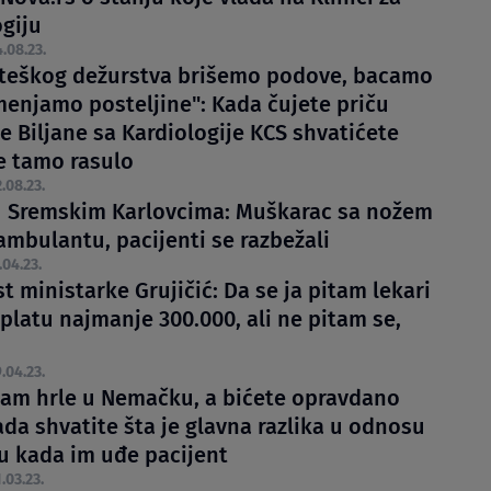
ogiju
.08.23.
teškog dežurstva brišemo podove, bacamo
menjamo posteljine": Kada čujete priču
e Biljane sa Kardiologije KCS shvatićete
je tamo rasulo
.08.23.
 Sremskim Karlovcima: Muškarac sa nožem
ambulantu, pacijenti se razbežali
.04.23.
t ministarke Grujičić: Da se ja pitam lekari
 platu najmanje 300.000, ali ne pitam se,
o
.04.23.
nam hrle u Nemačku, a bićete opravdano
da shvatite šta je glavna razlika u odnosu
ju kada im uđe pacijent
.03.23.