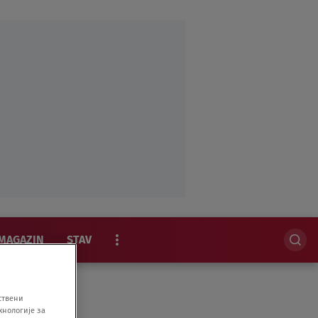
MAGAZIN
STAV
EKSKLUZIVNO
ствени
хнологије за