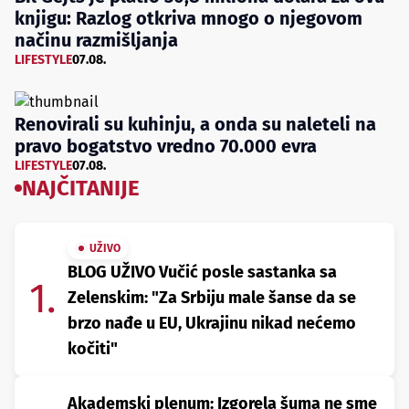
knjigu: Razlog otkriva mnogo o njegovom
načinu razmišljanja
LIFESTYLE
07.08.
Renovirali su kuhinju, a onda su naleteli na
pravo bogatstvo vredno 70.000 evra
LIFESTYLE
07.08.
NAJČITANIJE
UŽIVO
BLOG UŽIVO Vučić posle sastanka sa
1.
Zelenskim: "Za Srbiju male šanse da se
brzo nađe u EU, Ukrajinu nikad nećemo
kočiti"
Akademski plenum: Izgorela šuma ne sme