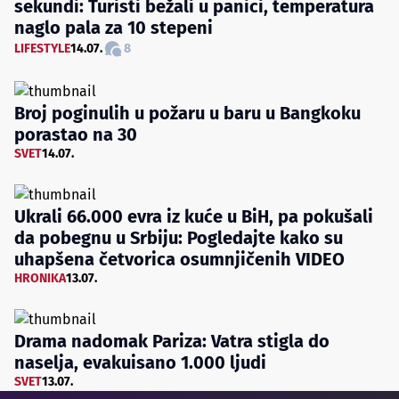
sekundi: Turisti bežali u panici, temperatura
naglo pala za 10 stepeni
LIFESTYLE
14.07.
8
Broj poginulih u požaru u baru u Bangkoku
porastao na 30
SVET
14.07.
Ukrali 66.000 evra iz kuće u BiH, pa pokušali
da pobegnu u Srbiju: Pogledajte kako su
uhapšena četvorica osumnjičenih VIDEO
HRONIKA
13.07.
Drama nadomak Pariza: Vatra stigla do
naselja, evakuisano 1.000 ljudi
SVET
13.07.