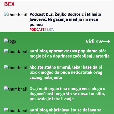
BEX
Podcast DLZ, Željko Bodrožić i Mihailo
Jovićević: Ni gašenje medija im neće
pomoći
PODCAST
28.07.
Vidi sve
Kardiolog upozorava: Ovo popularno piće
moglo bi da doprinese začepljenju arterija
Ako ste stalno umorni, lekar kaže da bi
uzrok mogao da bude nedostatak ovog
važnog nutrijenta
Ovaj mali organ ima mnogo veću ulogu u
dugovečnosti nego što se dosad mislilo,
pokazalo je istraživanje
Kardiolog objašnjava šta se dešava sa