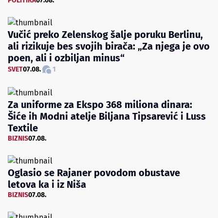
POLITIKA
07.08.
Vučić preko Zelenskog šalje poruku Berlinu,
ali rizikuje bes svojih birača: „Za njega je ovo
poen, ali i ozbiljan minus“
SVET
07.08.
1
Za uniforme za Ekspo 368 miliona dinara:
Šiće ih Modni atelje Biljana Tipsarević i Luss
Textile
BIZNIS
07.08.
Oglasio se Rajaner povodom obustave
letova ka i iz Niša
BIZNIS
07.08.