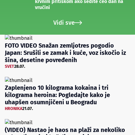
krvnim pritiskom ako sedite ceo dan na
vrućini
Vidi sve
FOTO VIDEO Snažan zemljotres pogodio
Japan: Srušili se zamak i kuće, voz iskočio iz
šina, desetine povređenih
SVET
28.07.
Zaplenjeno 10 kilograma kokaina i tri
kilograma heroina: Pogledajte kako je
uhapšen osumnjičeni u Beogradu
HRONIKA
21.07.
(VIDEO) Nastao je haos na plaži za nekoliko