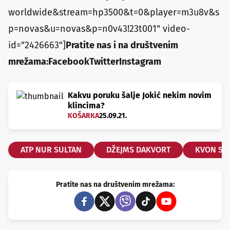
worldwide&stream=hp3500&t=0&player=m3u8v&s
p=novas&u=novas&p=n0v43!23t001" video-
id="2426663"]
Pratite nas i na društvenim
mrežama:
Facebook
Twitter
Instagram
Kakvu poruku šalje Jokić nekim novim
klincima?
KOŠARKA
25.09.21.
ATP NUR SULTAN
DŽEJMS DAKVORT
KVON SU
Pratite nas na društvenim mrežama: