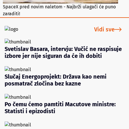
SpaceX pred novim naletom - Najbrži ulagači će puno
zaraditi!
Vidi sve
Svetislav Basara, intervju: Vučić ne raspisuje
izbore jer nije siguran da će ih dobiti
Slučaj Energoprojekt: Država kao nemi
posmatrač zločina bez kazne
Po čemu ćemo pamtiti Macutove ministre:
Statisti i epizodisti