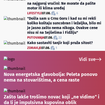
na najgoroj vrućini: Ne morate da palite
motor ili klima uređaj
LIFESTYLE
07.08.
6
"Došla sam u Crnu Goru i kad su mi rekli
koliko koštaju suncobran i ležaljka, bilo mi
je jasno zašto nema nikoga. Ovakve cene
nisu ni na Sejšelima i Fidžiju"
PUTOVANJA
07.08.
22
Kako sastaviti tanjir koji pruža sitost?
ZDRAVLJE
07.08.
1
Vidi sve
Nova energetska glavobolja: Peleta ponovo
nema na stovarištima, a cena raste
Zašto lakše trošimo novac koji „ne vidimo“ i
da li je impulsivna kupovina oblik