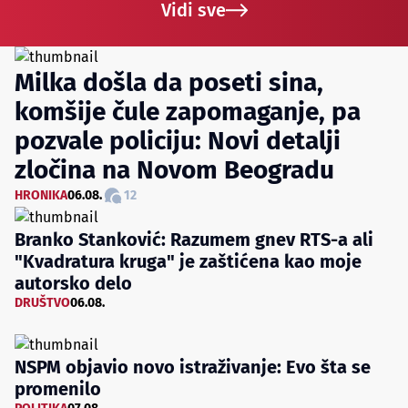
Vidi sve
Milka došla da poseti sina,
komšije čule zapomaganje, pa
pozvale policiju: Novi detalji
zločina na Novom Beogradu
HRONIKA
06.08.
12
Branko Stanković: Razumem gnev RTS-a ali
"Kvadratura kruga" je zaštićena kao moje
autorsko delo
DRUŠTVO
06.08.
NSPM objavio novo istraživanje: Evo šta se
promenilo