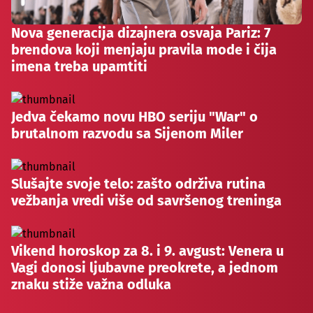
Nova generacija dizajnera osvaja Pariz: 7
brendova koji menjaju pravila mode i čija
imena treba upamtiti
Jedva čekamo novu HBO seriju "War" o
brutalnom razvodu sa Sijenom Miler
Slušajte svoje telo: zašto održiva rutina
vežbanja vredi više od savršenog treninga
Vikend horoskop za 8. i 9. avgust: Venera u
Vagi donosi ljubavne preokrete, a jednom
znaku stiže važna odluka