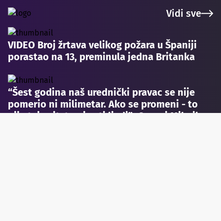
Vidi sve
VIDEO Broj žrtava velikog požara u Španiji
porastao na 13, preminula jedna Britanka
“Šest godina naš urednički pravac se nije
pomerio ni milimetar. Ako se promeni - to
nije taj sajt, to nisu ti ljudi”: Govori Mihailo
Jovićević, glavni urednik portala Nova.rs
Dve osobe uhapšene zbog sumnje da su
pucale na Milana Ostojića Sandokana u
Šapcu VIDEO