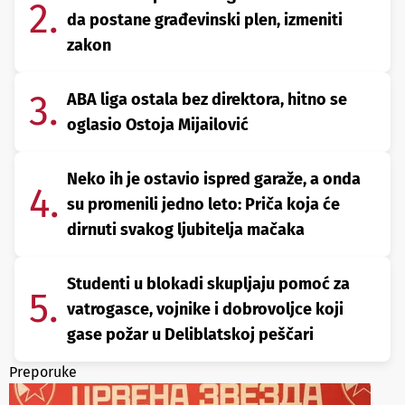
2.
da postane građevinski plen, izmeniti
zakon
3.
ABA liga ostala bez direktora, hitno se
oglasio Ostoja Mijailović
Neko ih je ostavio ispred garaže, a onda
4.
su promenili jedno leto: Priča koja će
dirnuti svakog ljubitelja mačaka
Studenti u blokadi skupljaju pomoć za
5.
vatrogasce, vojnike i dobrovoljce koji
gase požar u Deliblatskoj peščari
Preporuke