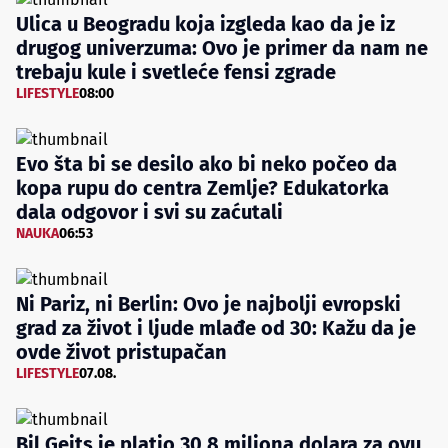
Ulica u Beogradu koja izgleda kao da je iz
drugog univerzuma: Ovo je primer da nam ne
trebaju kule i svetleće fensi zgrade
LIFESTYLE
08:00
Evo šta bi se desilo ako bi neko počeo da
kopa rupu do centra Zemlje? Edukatorka
dala odgovor i svi su zaćutali
NAUKA
06:53
Ni Pariz, ni Berlin: Ovo je najbolji evropski
grad za život i ljude mlađe od 30: Kažu da je
ovde život pristupačan
LIFESTYLE
07.08.
Bil Gejts je platio 30,8 miliona dolara za ovu