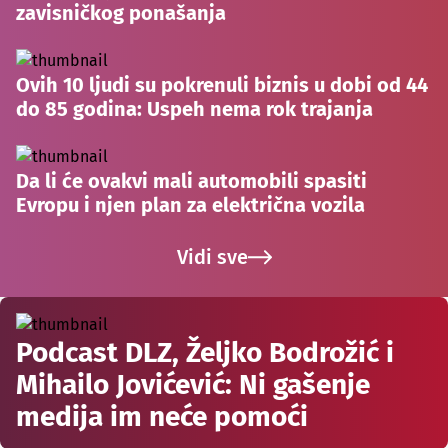
zavisničkog ponašanja
Ovih 10 ljudi su pokrenuli biznis u dobi od 44
do 85 godina: Uspeh nema rok trajanja
Da li će ovakvi mali automobili spasiti
Evropu i njen plan za električna vozila
Vidi sve
Podcast DLZ, Željko Bodrožić i
Mihailo Jovićević: Ni gašenje
medija im neće pomoći