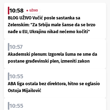
10:58
UŽIVO
BLOG UŽIVO Vučić posle sastanka sa
Zelenskim: "Za Srbiju male šanse da se brzo
nađe u EU, Ukrajinu nikad nećemo kočiti"
10:57
Akademski plenum: Izgorela šuma ne sme da
postane građevinski plen, izmeniti zakon
10:55
ABA liga ostala bez direktora, hitno se oglasio
Ostoja Mijailović
10:55