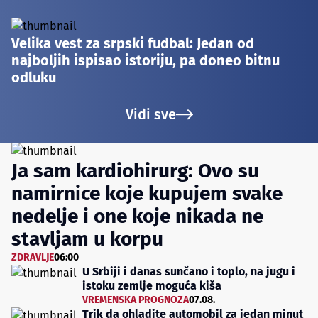
Velika vest za srpski fudbal: Jedan od
najboljih ispisao istoriju, pa doneo bitnu
odluku
Vidi sve
Ja sam kardiohirurg: Ovo su
namirnice koje kupujem svake
nedelje i one koje nikada ne
stavljam u korpu
ZDRAVLJE
06:00
U Srbiji i danas sunčano i toplo, na jugu i
istoku zemlje moguća kiša
VREMENSKA PROGNOZA
07.08.
Trik da ohladite automobil za jedan minut