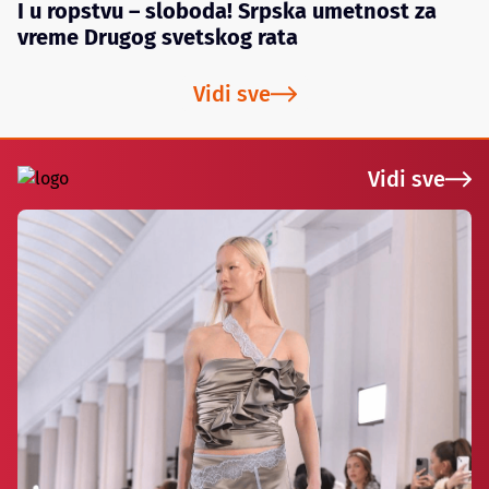
I u ropstvu – sloboda! Srpska umetnost za
vreme Drugog svetskog rata
Vidi sve
Vidi sve