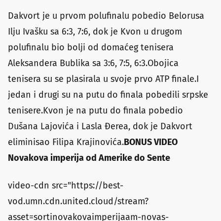
Dakvort je u prvom polufinalu pobedio Belorusa
Ilju Ivašku sa 6:3, 7:6, dok je Kvon u drugom
polufinalu bio bolji od domaćeg tenisera
Aleksandera Bublika sa 3:6, 7:5, 6:3.Obojica
tenisera su se plasirala u svoje prvo ATP finale.I
jedan i drugi su na putu do finala pobedili srpske
tenisere.Kvon je na putu do finala pobedio
Dušana Lajovića i Lasla Đerea, dok je Dakvort
eliminisao Filipa Krajinovića.
BONUS VIDEO
Novakova imperija od Amerike do Sente
video-cdn src="https://best-
vod.umn.cdn.united.cloud/stream?
asset=sortinovakovaimperijaam-novas-