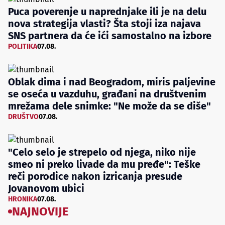
Puca poverenje u naprednjake ili je na delu
nova strategija vlasti? Šta stoji iza najava
SNS partnera da će ići samostalno na izbore
POLITIKA
07.08.
Oblak dima i nad Beogradom, miris paljevine
se oseća u vazduhu, građani na društvenim
mrežama dele snimke: "Ne može da se diše"
DRUŠTVO
07.08.
"Celo selo je strepelo od njega, niko nije
smeo ni preko livade da mu pređe": Teške
reči porodice nakon izricanja presude
Jovanovom ubici
HRONIKA
07.08.
NAJNOVIJE