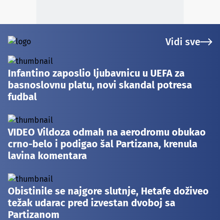
Vidi sve
Infantino zaposlio ljubavnicu u UEFA za
basnoslovnu platu, novi skandal potresa
fudbal
VIDEO Vildoza odmah na aerodromu obukao
crno-belo i podigao šal Partizana, krenula
lavina komentara
Obistinile se najgore slutnje, Hetafe doživeo
težak udarac pred izvestan dvoboj sa
Partizanom