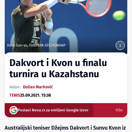
Kvon Sun-vu, Foto: EPA-EFE/YONHAP
Dakvort i Kvon u finalu
turnira u Kazahstanu
Autor:
Dušan Marković
TENIS
25.09.2021. 15:38
Postavi Nova.rs za omiljeni Google izvor
Više
Australijski teniser Džejms Dakvort i Sunvu Kvon iz