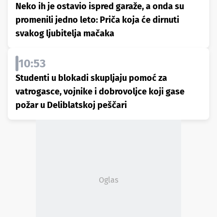
Neko ih je ostavio ispred garaže, a onda su
promenili jedno leto: Priča koja će dirnuti
svakog ljubitelja mačaka
10:53
Studenti u blokadi skupljaju pomoć za
vatrogasce, vojnike i dobrovoljce koji gase
požar u Deliblatskoj peščari
Oglas