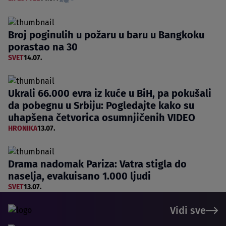
Broj poginulih u požaru u baru u Bangkoku
porastao na 30
SVET
14.07.
Ukrali 66.000 evra iz kuće u BiH, pa pokušali
da pobegnu u Srbiju: Pogledajte kako su
uhapšena četvorica osumnjičenih VIDEO
HRONIKA
13.07.
Drama nadomak Pariza: Vatra stigla do
naselja, evakuisano 1.000 ljudi
SVET
13.07.
Vidi sve