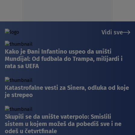
Vidi sve
Kako je Đani Infantino uspeo da uništi
Mundijal: Od fudbala do Trampa, milijardi i
rata sa UEFA
Katastrofalne vesti za Sinera, odluka od koje
je strepeo
Skupili se da unište vaterpolo: Smislili
sistem u kojem možeš da pobediš sve i ne
odeš u četvrtfinale