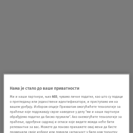
Нама је стало до ваше приватности
Ми и наши партнери, њих
603
, чувамо личне податке, као што су подаци
о прегледању или јединствени идентификатори, и приступамо им на
вашем уређају. Избором опције Прихватам омогућићете технологије за
праћење које подржавају сврхе наведене у делу "ми и наши партнери
обрађујемо податке да бисмо пружили". Ако онемогућите технологије за
праћење, одређени садржај и огласи које видите можда неће бити
релевантни за вас. Можете да поново прикажете овај мени да бисте
променили своје изборе или повукли сагласност у било ком тренутку