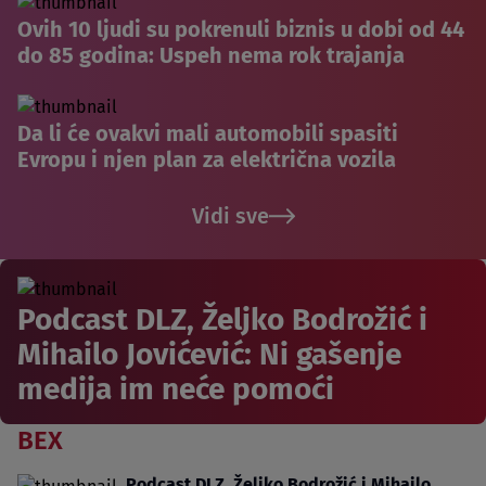
Ovih 10 ljudi su pokrenuli biznis u dobi od 44
do 85 godina: Uspeh nema rok trajanja
Da li će ovakvi mali automobili spasiti
Evropu i njen plan za električna vozila
Vidi sve
Podcast DLZ, Željko Bodrožić i
Mihailo Jovićević: Ni gašenje
medija im neće pomoći
BEX
Podcast DLZ, Željko Bodrožić i Mihailo