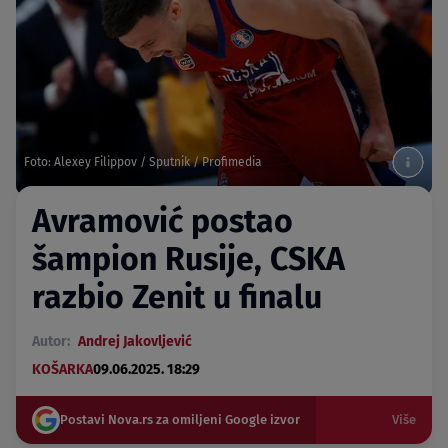
Foto: Alexey Filippov / Sputnik / Profimedia
Avramović postao
šampion Rusije, CSKA
razbio Zenit u finalu
Autor:
Andrej Jakovljević
KOŠARKA
09.06.2025. 18:29
Postavi Nova.rs za omiljeni Google izvor
Više