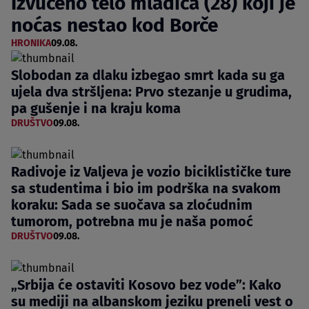
Izvučeno telo mladića (28) koji je
noćas nestao kod Borče
HRONIKA
09.08.
Slobodan za dlaku izbegao smrt kada su ga
ujela dva stršljena: Prvo stezanje u grudima,
pa gušenje i na kraju koma
DRUŠTVO
09.08.
Radivoje iz Valjeva je vozio biciklističke ture
sa studentima i bio im podrška na svakom
koraku: Sada se suočava sa zloćudnim
tumorom, potrebna mu je naša pomoć
DRUŠTVO
09.08.
„Srbija će ostaviti Kosovo bez vode”: Kako
su mediji na albanskom jeziku preneli vest o