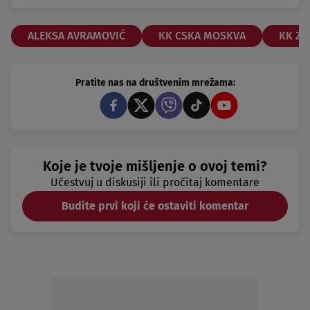
ALEKSA AVRAMOVIĆ
KK CSKA MOSKVA
KK ZE
Pratite nas na društvenim mrežama:
Koje je tvoje mišljenje o ovoj temi?
Učestvuj u diskusiji ili pročitaj komentare
Budite prvi koji će ostaviti komentar