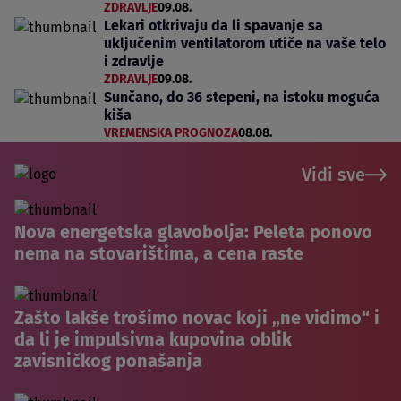
ZDRAVLJE
09.08.
Lekari otkrivaju da li spavanje sa
uključenim ventilatorom utiče na vaše telo
i zdravlje
ZDRAVLJE
09.08.
Sunčano, do 36 stepeni, na istoku moguća
kiša
VREMENSKA PROGNOZA
08.08.
Vidi sve
Nova energetska glavobolja: Peleta ponovo
nema na stovarištima, a cena raste
Zašto lakše trošimo novac koji „ne vidimo“ i
da li je impulsivna kupovina oblik
zavisničkog ponašanja