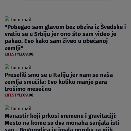
"Pobegao sam glavom bez obzira iz Švedske i
vratio se u Srbiju jer ono što sam video je
pakao. Evo kako sam živeo u obećanoj
zemlji"
LIFESTYLE
09.08.
Preselili smo se u Italiju jer nam se naša
zemlja smučila: Evo koliko manje para
trošimo mesečno
LIFESTYLE
09.08.
Manastir koji prkosi vremenu i gravitaciji:
Mesto na kome su dva monaha sanjala isti
san - Bogorodica je imala poruku za njih