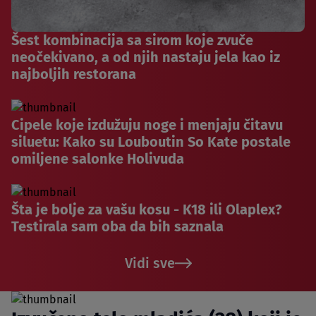
Šest kombinacija sa sirom koje zvuče
neočekivano, a od njih nastaju jela kao iz
najboljih restorana
Cipele koje izdužuju noge i menjaju čitavu
siluetu: Kako su Louboutin So Kate postale
omiljene salonke Holivuda
Šta je bolje za vašu kosu - K18 ili Olaplex?
Testirala sam oba da bih saznala
Vidi sve