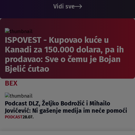
Vidi sve
ISPOVEST - Kupovao kuće u
Kanadi za 150.000 dolara, pa ih
prodavao: Sve o čemu je Bojan
Bjelić ćutao
BEX
Podcast DLZ, Željko Bodrožić i Mihailo
Jovićević: Ni gašenje medija im neće pomoći
PODCAST
28.07.