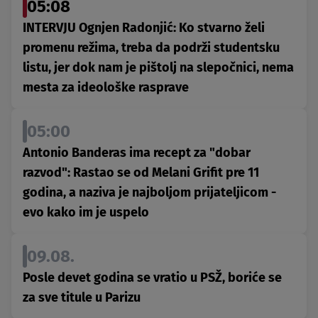
05:08
INTERVJU Ognjen Radonjić: Ko stvarno želi
promenu režima, treba da podrži studentsku
listu, jer dok nam je pištolj na slepočnici, nema
mesta za ideološke rasprave
05:00
Antonio Banderas ima recept za "dobar
razvod": Rastao se od Melani Grifit pre 11
godina, a naziva je najboljom prijateljicom -
evo kako im je uspelo
09.08.
Posle devet godina se vratio u PSŽ, boriće se
za sve titule u Parizu