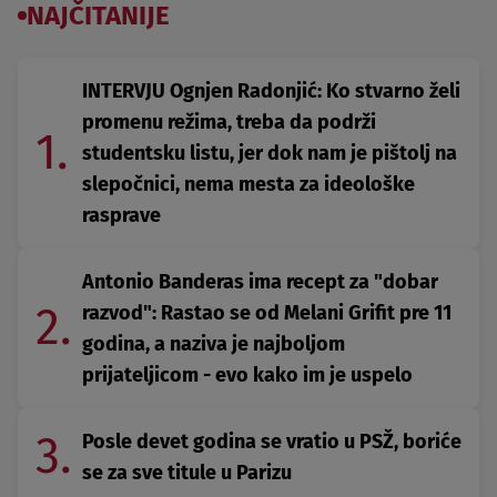
NAJČITANIJE
INTERVJU Ognjen Radonjić: Ko stvarno želi
promenu režima, treba da podrži
1.
studentsku listu, jer dok nam je pištolj na
slepočnici, nema mesta za ideološke
rasprave
Antonio Banderas ima recept za "dobar
2.
razvod": Rastao se od Melani Grifit pre 11
godina, a naziva je najboljom
prijateljicom - evo kako im je uspelo
3.
Posle devet godina se vratio u PSŽ, boriće
se za sve titule u Parizu