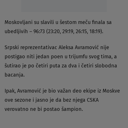
Moskovljani su slavili u šestom meču finala sa
ubedljivih – 96:73 (23:20, 29:19, 26:15, 18:19).
Srpski reprezentativac Aleksa Avramović nije
postigao niti jedan poen u trijumfu svog tima, a
šutirao je po četiri puta za dva i četiri slobodna
bacanja.
Ipak, Avramović je bio važan deo ekipe iz Moskve
ove sezone i jasno je da bez njega CSKA
verovatno ne bi postao šampion.