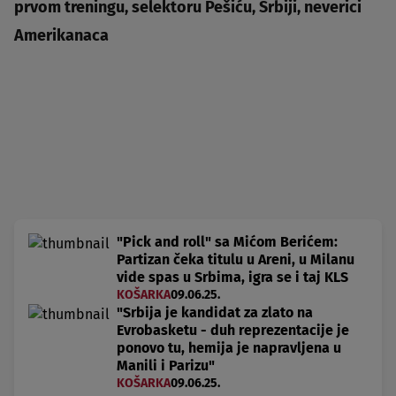
prvom treningu, selektoru Pešiću, Srbiji, neverici
Amerikanaca
"Pick and roll" sa Mićom Berićem:
Partizan čeka titulu u Areni, u Milanu
vide spas u Srbima, igra se i taj KLS
KOŠARKA
09.06.25.
"Srbija je kandidat za zlato na
Evrobasketu - duh reprezentacije je
ponovo tu, hemija je napravljena u
Manili i Parizu"
KOŠARKA
09.06.25.