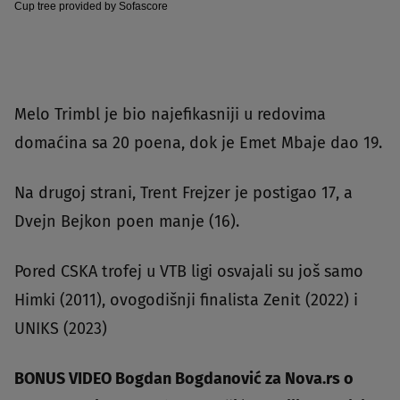
Cup tree provided by
Sofascore
Melo Trimbl je bio najefikasniji u redovima
domaćina sa 20 poena, dok je Emet Mbaje dao 19.
Na drugoj strani, Trent Frejzer je postigao 17, a
Dvejn Bejkon poen manje (16).
Pored CSKA trofej u VTB ligi osvajali su još samo
Himki (2011), ovogodišnji finalista Zenit (2022) i
UNIKS (2023)
BONUS VIDEO Bogdan Bogdanović za Nova.rs o