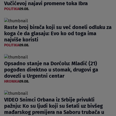
Vučićevoj najavi promene toka Ibra
POLITIKA
09.08.
Raste broj birača koji su već doneli odluku za
koga će da glasaju: Evo ko od toga ima
najviše koristi
POLITIKA
09.08.
Opsadno stanje na Dorćolu: Mladić (21)
pogođen direktno u stomak, drugovi ga
dovezli u Urgentni centar
HRONIKA
09.08.
VIDEO Snimci Orbana iz Srbije privukli
pažnju: Ko su ljudi koji su šetali uz bivšeg
mađarskog premijera na Saboru trubača u