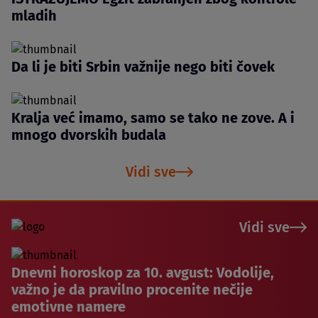
mladih
Da li je biti Srbin važnije nego biti čovek
Kralja već imamo, samo se tako ne zove. A i
mnogo dvorskih budala
Vidi sve
Vidi sve
Dnevni horoskop za 10. avgust: Vodolije,
važno je da pravilno procenite nečije
emotivne namere