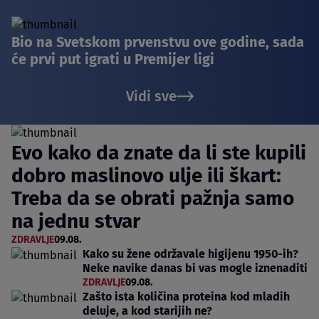
Bio na Svetskom prvenstvu ove godine, sada
će prvi put igrati u Premijer ligi
Vidi sve
Evo kako da znate da li ste kupili
dobro maslinovo ulje ili škart:
Treba da se obrati pažnja samo
na jednu stvar
ZDRAVLJE
09.08.
Kako su žene održavale higijenu 1950-ih?
Neke navike danas bi vas mogle iznenaditi
ZDRAVLJE
09.08.
Zašto ista količina proteina kod mladih
deluje, a kod starijih ne?