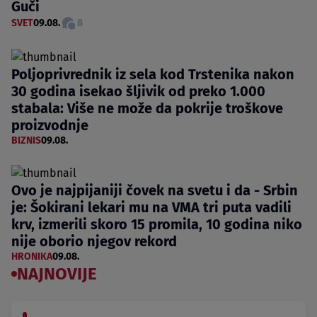
Guči
SVET
09.08.
8
Poljoprivrednik iz sela kod Trstenika nakon
30 godina isekao šljivik od preko 1.000
stabala: Više ne može da pokrije troškove
proizvodnje
BIZNIS
09.08.
Ovo je najpijaniji čovek na svetu i da - Srbin
je: Šokirani lekari mu na VMA tri puta vadili
krv, izmerili skoro 15 promila, 10 godina niko
nije oborio njegov rekord
HRONIKA
09.08.
NAJNOVIJE