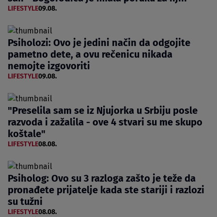
LIFESTYLE
09.08.
Psiholozi: Ovo je jedini način da odgojite
pametno dete, a ovu rečenicu nikada
nemojte izgovoriti
LIFESTYLE
09.08.
"Preselila sam se iz Njujorka u Srbiju posle
razvoda i zažalila - ove 4 stvari su me skupo
koštale"
LIFESTYLE
08.08.
Psiholog: Ovo su 3 razloga zašto je teže da
pronađete prijatelje kada ste stariji i razlozi
su tužni
LIFESTYLE
08.08.