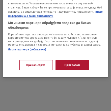
кликом на линк Управљање жељеним поставкама на дну ове веб
странице. Ваши избори ће се примењивати како је описано у делу: Wеб
локација. За више детаља погледајте нашу политику приватности.
Више
информација о вашој приватности
Ми и наши партнери обрађујемо податке да бисмо
обезбедили:
Коришћење података о прецизној геолокацији. Активно скенирање
карактеристика уређаја за идентификацију. Чување и/или приступ
информацијама на уређају. Персонализовано оглашавање и садржај,
мерење оглашавања и садржаја, истраживање публике и развој услуга.
Листа партнера (добављача)
Приказ сврха
Прихватам