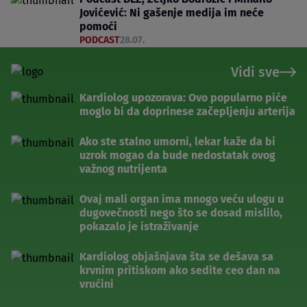
Jovićević: Ni gašenje medija im neće
pomoći
PODCAST
28.07.
Vidi sve
Kardiolog upozorava: Ovo popularno piće
moglo bi da doprinese začepljenju arterija
Ako ste stalno umorni, lekar kaže da bi
uzrok mogao da bude nedostatak ovog
važnog nutrijenta
Ovaj mali organ ima mnogo veću ulogu u
dugovečnosti nego što se dosad mislilo,
pokazalo je istraživanje
Kardiolog objašnjava šta se dešava sa
krvnim pritiskom ako sedite ceo dan na
vrućini