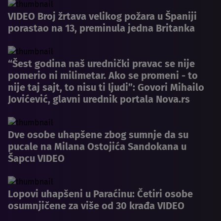
VIDEO Broj žrtava velikog požara u Španiji
porastao na 13, preminula jedna Britanka
“Šest godina naš urednički pravac se nije
pomerio ni milimetar. Ako se promeni - to
nije taj sajt, to nisu ti ljudi”: Govori Mihailo
Jovićević, glavni urednik portala Nova.rs
Dve osobe uhapšene zbog sumnje da su
pucale na Milana Ostojića Sandokana u
Šapcu VIDEO
Lopovi uhapšeni u Paraćinu: Četiri osobe
osumnjičene za više od 30 krađa VIDEO