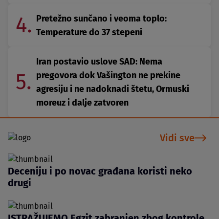
4.
Pretežno sunčano i veoma toplo:
Temperature do 37 stepeni
Iran postavio uslove SAD: Nema
5.
pregovora dok Vašington ne prekine
agresiju i ne nadoknadi štetu, Ormuski
moreuz i dalje zatvoren
Vidi sve
Deceniju i po novac građana koristi neko
drugi
ISTRAŽUJEMO Egzit zabranjen zbog kontrole