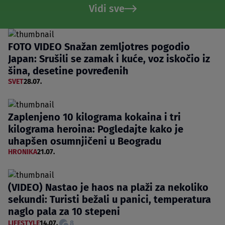
Vidi sve
FOTO VIDEO Snažan zemljotres pogodio
Japan: Srušili se zamak i kuće, voz iskočio iz
šina, desetine povređenih
SVET
28.07.
Zaplenjeno 10 kilograma kokaina i tri
kilograma heroina: Pogledajte kako je
uhapšen osumnjičeni u Beogradu
HRONIKA
21.07.
(VIDEO) Nastao je haos na plaži za nekoliko
sekundi: Turisti bežali u panici, temperatura
naglo pala za 10 stepeni
LIFESTYLE
14.07.
8