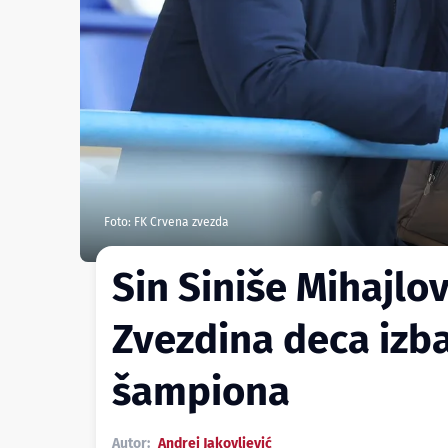
Foto: FK Crvena zvezda
Sin Siniše Mihajlo
Zvezdina deca izba
šampiona
Autor:
Andrej Jakovljević