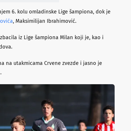
jem 6. kolu omladinske Lige šampiona, dok je
movića
, Maksimilijan Ibrahimović.
cila iz Lige šampiona Milan koji je, kao i
dova.
na na utakmicama Crvene zvezde i jasno je
.