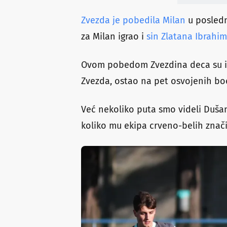
Zvezda je pobedila Milan
u posledn
za Milan igrao i
sin Zlatana Ibrahi
Ovom pobedom Zvezdina deca su izba
Zvezda, ostao na pet osvojenih bo
Već nekoliko puta smo videli Duša
koliko mu ekipa crveno-belih znači