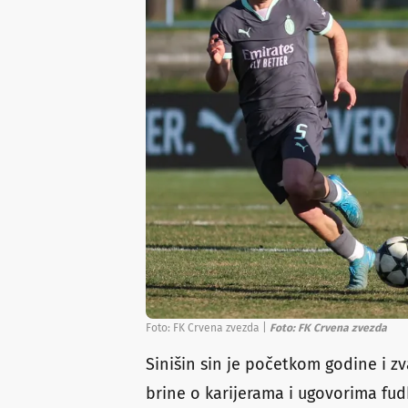
Foto: FK Crvena zvezda
|
Foto: FK Crvena zvezda
Sinišin sin je početkom godine i z
brine o karijerama i ugovorima fudb