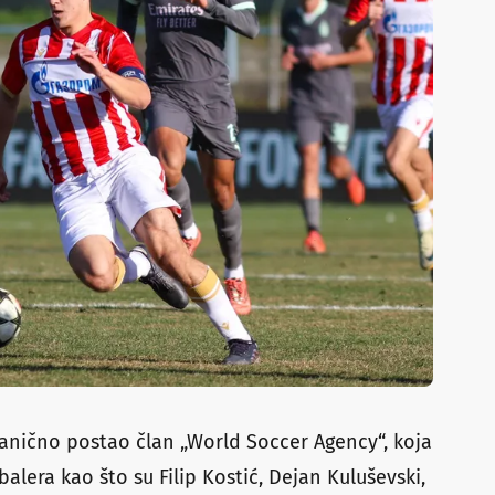
vanično postao član „World Soccer Agency“, koja
alera kao što su Filip Kostić, Dejan Kuluševski,