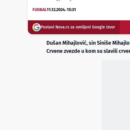
FUDBAL
11.12.2024. 15:31
Postavi Nova.rs za omiljeni Google izvor
Dušan Mihajlović, sin Siniše Mihajl
Crvene zvezde u kom su slavili crven