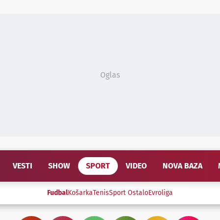
Oglas
VESTI
SHOW
SPORT
VIDEO
NOVA BAZA
Fudbal
Košarka
Tenis
Sport Ostalo
Evroliga