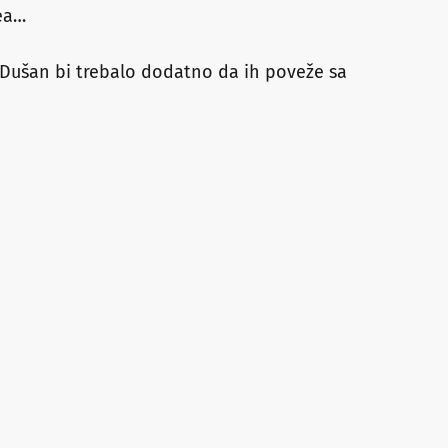
ea…
 a Dušan bi trebalo dodatno da ih poveže sa