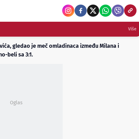
Više
ovića, gledao je meč omladinaca između Milana i
o-beli sa 3:1.
Oglas