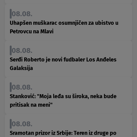
08.08.
Uhapšen muškarac osumnjičen za ubistvo u
Petrovcu na Mlavi
08.08.
Serđi Roberto je novi fudbaler Los Anđeles
Galaksija
08.08.
Stanković: "Moja leđa su široka, neka bude
pritisak na meni"
08.08.
Sramotan prizor iz Srbije: Teren iz druge po