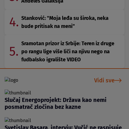
Anđeles Galaksija
4.
Stanković: "Moja leđa su široka, neka
bude pritisak na meni"
Sramotan prizor iz Srbije: Teren iz druge
5.
po rangu lige više liči na njivu nego na
fudbalsko igralište VIDEO
Vidi sve
Slučaj Energoprojekt: Država kao nemi
posmatrač zločina bez kazne
Svetislav Basara, intervju: Vučić ne raspisuje