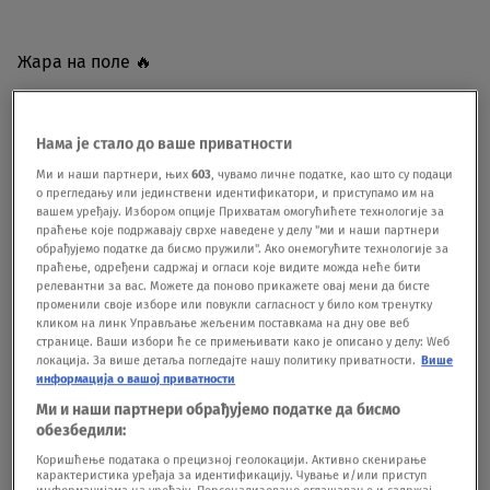
Жара на поле 🔥
Станкович раздал эмоций матчу и ушёл отдыхать 🟥
Нама је стало до ваше приватности
Анюков заднюю не дал. Отвечал дерзко 😀
Ми и наши партнери, њих
603
, чувамо личне податке, као што су подаци
pic.twitter.com/ETKWF11TPq
о прегледању или јединствени идентификатори, и приступамо им на
вашем уређају. Избором опције Прихватам омогућићете технологије за
праћење које подржавају сврхе наведене у делу "ми и наши партнери
обрађујемо податке да бисмо пружили". Ако онемогућите технологије за
праћење, одређени садржај и огласи које видите можда неће бити
— Чемпионат (@championat)
February 11, 2025
релевантни за вас. Можете да поново прикажете овај мени да бисте
променили своје изборе или повукли сагласност у било ком тренутку
кликом на линк Управљање жељеним поставкама на дну ове веб
странице. Ваши избори ће се примењивати како је описано у делу: Wеб
локација. За више детаља погледајте нашу политику приватности.
Више
информација о вашој приватности
U znak solidarnosti je sa njim krenuo i Sergej
Ми и наши партнери обрађујемо податке да бисмо
обезбедили:
Semak, trener Zenita, koji je seo pored njega, pa
Коришћење података о прецизној геолокацији. Активно скенирање
su zajedno ispratili meč do kraja. To je zaista
карактеристика уређаја за идентификацију. Чување и/или приступ
информацијама на уређају. Персонализовано оглашавање и садржај,