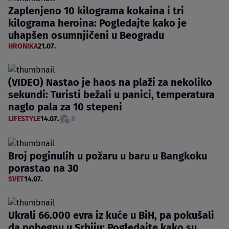
Zaplenjeno 10 kilograma kokaina i tri
kilograma heroina: Pogledajte kako je
uhapšen osumnjičeni u Beogradu
HRONIKA
21.07.
(VIDEO) Nastao je haos na plaži za nekoliko
sekundi: Turisti bežali u panici, temperatura
naglo pala za 10 stepeni
LIFESTYLE
14.07.
8
Broj poginulih u požaru u baru u Bangkoku
porastao na 30
SVET
14.07.
Ukrali 66.000 evra iz kuće u BiH, pa pokušali
da pobegnu u Srbiju: Pogledajte kako su