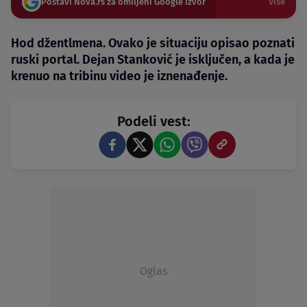
Postavi Nova.rs za omiljeni Google izvor
Više
Hod džentlmena. Ovako je situaciju opisao poznati
ruski portal. Dejan Stanković je isključen, a kada je
krenuo na tribinu video je iznenađenje.
Podeli vest:
Oglas