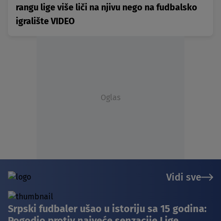
rangu lige više liči na njivu nego na fudbalsko
igralište VIDEO
Oglas
Vidi sve
Srpski fudbaler ušao u istoriju sa 15 godina:
Pogodio protiv najveće senzacije Lige