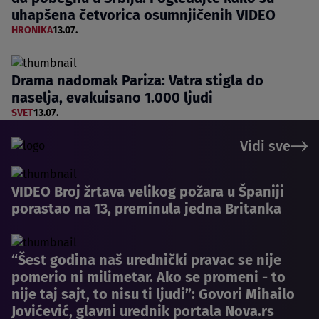
uhapšena četvorica osumnjičenih VIDEO
HRONIKA
13.07.
Drama nadomak Pariza: Vatra stigla do
naselja, evakuisano 1.000 ljudi
SVET
13.07.
Vidi sve
VIDEO Broj žrtava velikog požara u Španiji
porastao na 13, preminula jedna Britanka
“Šest godina naš urednički pravac se nije
pomerio ni milimetar. Ako se promeni - to
nije taj sajt, to nisu ti ljudi”: Govori Mihailo
Jovićević, glavni urednik portala Nova.rs