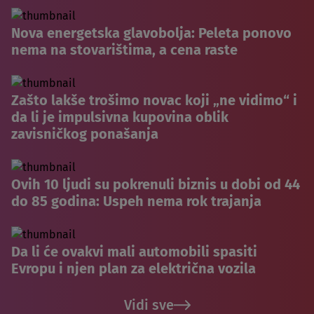
Nova energetska glavobolja: Peleta ponovo
nema na stovarištima, a cena raste
Zašto lakše trošimo novac koji „ne vidimo“ i
da li je impulsivna kupovina oblik
zavisničkog ponašanja
Ovih 10 ljudi su pokrenuli biznis u dobi od 44
do 85 godina: Uspeh nema rok trajanja
Da li će ovakvi mali automobili spasiti
Evropu i njen plan za električna vozila
Vidi sve