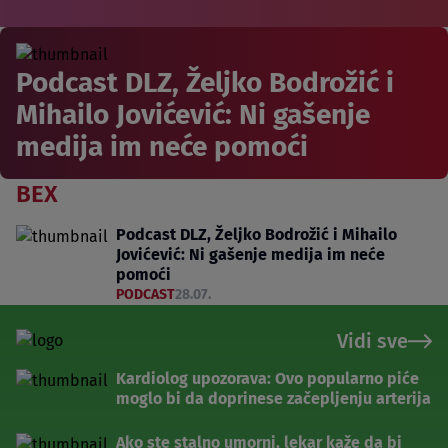
Podcast DLZ, Željko Bodrožić i
Mihailo Jovićević: Ni gašenje
medija im neće pomoći
BEX
Podcast DLZ, Željko Bodrožić i Mihailo
Jovićević: Ni gašenje medija im neće
pomoći
PODCAST
28.07.
Vidi sve
Kardiolog upozorava: Ovo popularno piće
moglo bi da doprinese začepljenju arterija
Ako ste stalno umorni, lekar kaže da bi