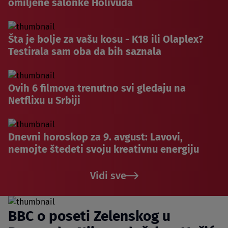
omiljene salonke Holivuda
Šta je bolje za vašu kosu - K18 ili Olaplex?
Testirala sam oba da bih saznala
Ovih 6 filmova trenutno svi gledaju na
Netflixu u Srbiji
Dnevni horoskop za 9. avgust: Lavovi,
nemojte štedeti svoju kreativnu energiju
Vidi sve
BBC o poseti Zelenskog u