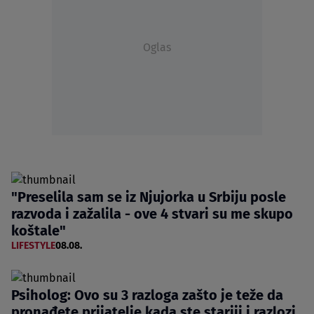
Oglas
"Preselila sam se iz Njujorka u Srbiju posle
razvoda i zažalila - ove 4 stvari su me skupo
koštale"
LIFESTYLE
08.08.
Psiholog: Ovo su 3 razloga zašto je teže da
pronađete prijatelje kada ste stariji i razlozi