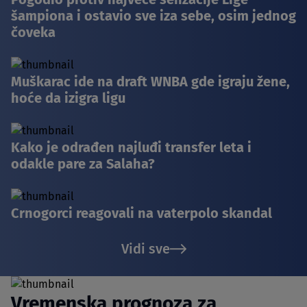
šampiona i ostavio sve iza sebe, osim jednog
čoveka
Muškarac ide na draft WNBA gde igraju žene,
hoće da izigra ligu
Kako je odrađen najluđi transfer leta i
odakle pare za Salaha?
Crnogorci reagovali na vaterpolo skandal
Vidi sve
Vremenska prognoza za