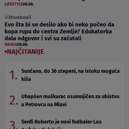
LIFESTYLE
08.08.
Evo šta bi se desilo ako bi neko počeo da
kopa rupu do centra Zemlje? Edukatorka
dala odgovor i svi su zaćutali
NAUKA
08.08.
NAJČITANIJE
1.
Sunčano, do 36 stepeni, na istoku moguća
kiša
2.
Uhapšen muškarac osumnjičen za ubistvo
u Petrovcu na Mlavi
3.
Serđi Roberto je novi fudbaler Los