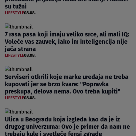
su tužni
LIFESTYLE
08.08.
7 rasa pasa koji imaju veliko srce, ali mali IQ:
Voleće vas zauvek, iako im inteligencija nije
jača strana
LIFESTYLE
08.08.
Serviseri otkrili koje marke uređaja ne treba
kupovati jer se brzo kvare: "Popravka
preskupa, delova nema. Ovo treba kupiti"
LIFESTYLE
08.08.
Ulica u Beogradu koja izgleda kao da je iz
drugog univerzuma: Ovo je primer da nam ne
trebaju kule i svetleće fensi zgrade