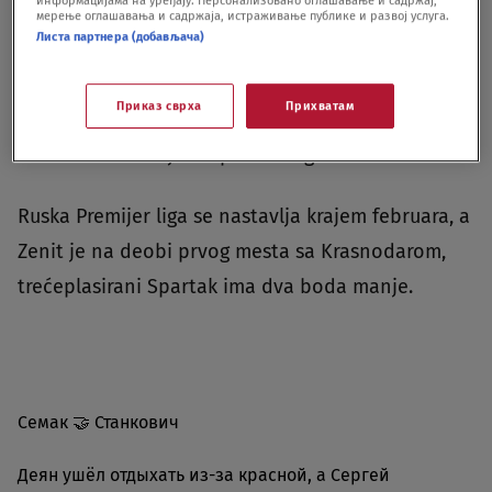
мерење оглашавања и садржаја, истраживање публике и развој услуга.
neviđena situacija u istoriji fudbala.
Листа партнера (добављача)
Čitav meč za Zenit odigrao je Strahinja Eraković u
Приказ сврха
Прихватам
paru sa Vanjom Drkušićem, bivšim izgračem
Zvezde. Za Zenit je od početka igrao Srđan Babić.
Ruska Premijer liga se nastavlja krajem februara, a
Zenit je na deobi prvog mesta sa Krasnodarom,
trećeplasirani Spartak ima dva boda manje.
Семак 🤝 Станкович
Деян ушёл отдыхать из-за красной, а Сергей