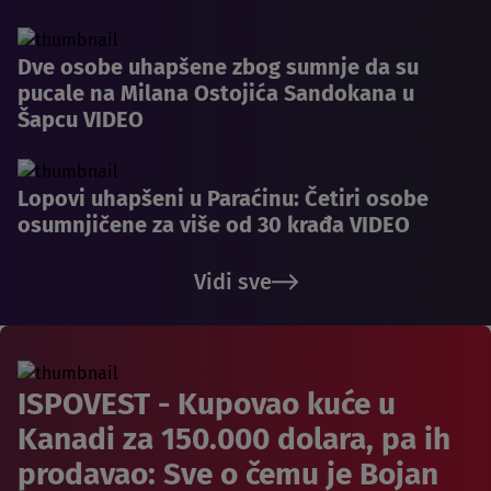
Dve osobe uhapšene zbog sumnje da su
pucale na Milana Ostojića Sandokana u
Šapcu VIDEO
Lopovi uhapšeni u Paraćinu: Četiri osobe
osumnjičene za više od 30 krađa VIDEO
Vidi sve
ISPOVEST - Kupovao kuće u
Kanadi za 150.000 dolara, pa ih
prodavao: Sve o čemu je Bojan