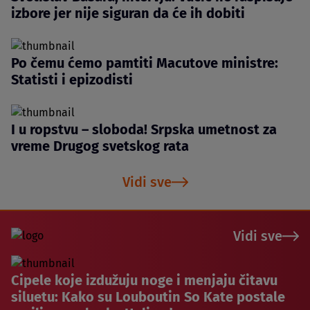
izbore jer nije siguran da će ih dobiti
Po čemu ćemo pamtiti Macutove ministre:
Statisti i epizodisti
I u ropstvu – sloboda! Srpska umetnost za
vreme Drugog svetskog rata
Vidi sve
Vidi sve
Cipele koje izdužuju noge i menjaju čitavu
siluetu: Kako su Louboutin So Kate postale