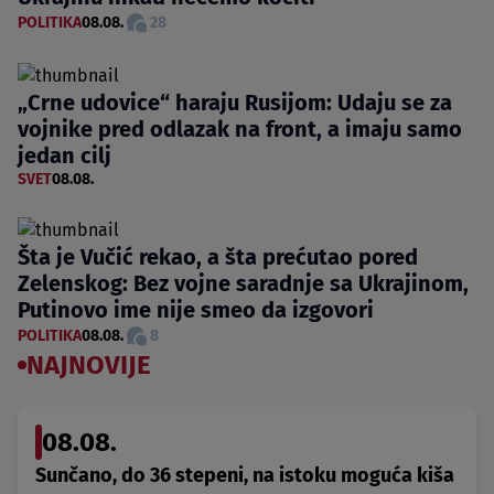
POLITIKA
08.08.
28
„Crne udovice“ haraju Rusijom: Udaju se za
vojnike pred odlazak na front, a imaju samo
jedan cilj
SVET
08.08.
Šta je Vučić rekao, a šta prećutao pored
Zelenskog: Bez vojne saradnje sa Ukrajinom,
Putinovo ime nije smeo da izgovori
POLITIKA
08.08.
8
NAJNOVIJE
08.08.
Sunčano, do 36 stepeni, na istoku moguća kiša