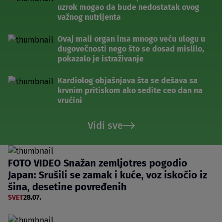
uzrok mogao da bude nedostatak ovog
važnog nutrijenta
Ovaj mali organ ima mnogo veću ulogu u
dugovečnosti nego što se dosad mislilo,
pokazalo je istraživanje
Kardiolog objašnjava šta se dešava sa
krvnim pritiskom ako sedite ceo dan na
vrućini
Vidi sve
FOTO VIDEO Snažan zemljotres pogodio
Japan: Srušili se zamak i kuće, voz iskočio iz
šina, desetine povređenih
SVET
28.07.