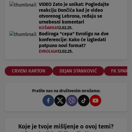
VIDEO Zato je unikat: Pogledajte
reakciju Dončića kad je video
otvorenog Lebrona, ređaju se
urnebesni komentari
KOŠARKA
12.02.25.
Bodiroga "cepa" Evroligu na dve
konferencije: Kako će izgledati
potpuno novi format?
EVROLIGA
12.02.25.
CRVENI KARTON
DEJAN STANKOVIĆ
FK SPART
Pratite nas na društvenim mrežama:
Koje je tvoje mišljenje o ovoj temi?