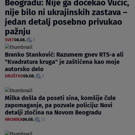
Beogradu: Nije ga dočekao Vučić,
nije bilo ni ukrajinskih zastava –
jedan detalj posebno privukao
pažnju
SVET
08.08.
3
Branko Stanković: Razumem gnev RTS-a ali
"Kvadratura kruga" je zaštićena kao moje
autorsko delo
DRUŠTVO
06.08.
2
Milka došla da poseti sina, komšije čule
zapomaganje, pa pozvale policiju: Novi
detalji zločina na Novom Beogradu
HRONIKA
06.08.
12