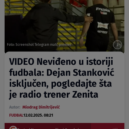
Foto: Screenshot Telegram matč premier
VIDEO Neviđeno u istoriji
fudbala: Dejan Stanković
isključen, pogledajte šta
je radio trener Zenita
Autor:
Miodrag Dimitrijević
FUDBAL
12.02.2025. 08:21