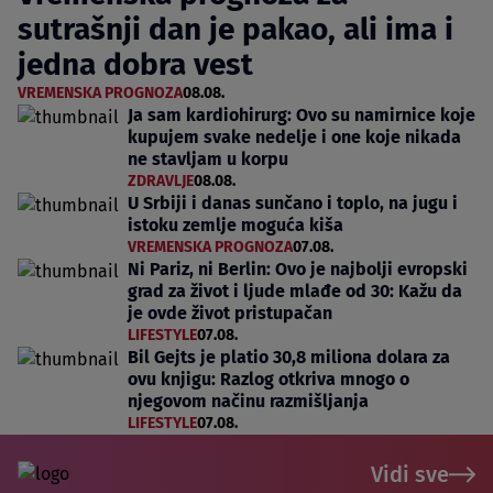
sutrašnji dan je pakao, ali ima i
jedna dobra vest
VREMENSKA PROGNOZA
08.08.
Ja sam kardiohirurg: Ovo su namirnice koje
kupujem svake nedelje i one koje nikada
ne stavljam u korpu
ZDRAVLJE
08.08.
U Srbiji i danas sunčano i toplo, na jugu i
istoku zemlje moguća kiša
VREMENSKA PROGNOZA
07.08.
Ni Pariz, ni Berlin: Ovo je najbolji evropski
grad za život i ljude mlađe od 30: Kažu da
je ovde život pristupačan
LIFESTYLE
07.08.
Bil Gejts je platio 30,8 miliona dolara za
ovu knjigu: Razlog otkriva mnogo o
njegovom načinu razmišljanja
LIFESTYLE
07.08.
Vidi sve