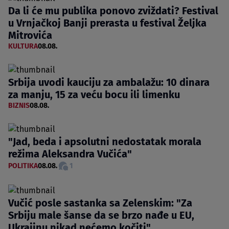
Da li će mu publika ponovo zviždati? Festival
u Vrnjačkoj Banji prerasta u festival Željka
Mitrovića
KULTURA
08.08.
Srbija uvodi kauciju za ambalažu: 10 dinara
za manju, 15 za veću bocu ili limenku
BIZNIS
08.08.
"Jad, beda i apsolutni nedostatak morala
režima Aleksandra Vučića"
POLITIKA
08.08.
1
Vučić posle sastanka sa Zelenskim: "Za
Srbiju male šanse da se brzo nađe u EU,
Ukrajinu nikad nećemo kočiti"