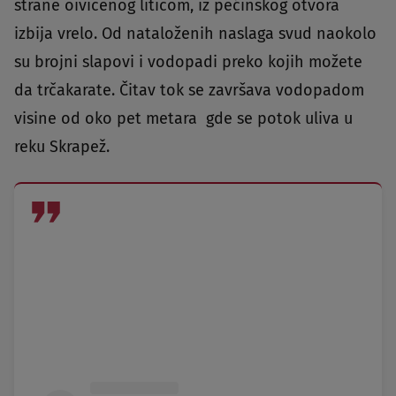
strane oivičenog liticom, iz pećinskog otvora
izbija vrelo. Od nataloženih naslaga svud naokolo
su brojni slapovi i vodopadi preko kojih možete
da trčakarate. Čitav tok se završava vodopadom
visine od oko pet metara gde se potok uliva u
reku Skrapež.