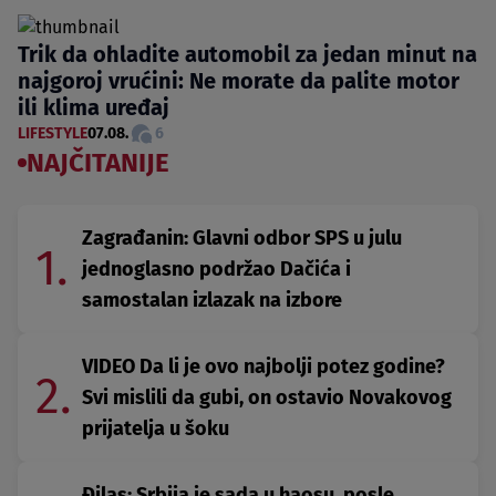
Trik da ohladite automobil za jedan minut na
najgoroj vrućini: Ne morate da palite motor
ili klima uređaj
LIFESTYLE
07.08.
6
NAJČITANIJE
Zagrađanin: Glavni odbor SPS u julu
1.
jednoglasno podržao Dačića i
samostalan izlazak na izbore
VIDEO Da li je ovo najbolji potez godine?
2.
Svi mislili da gubi, on ostavio Novakovog
prijatelja u šoku
Đilas: Srbija je sada u haosu, posle