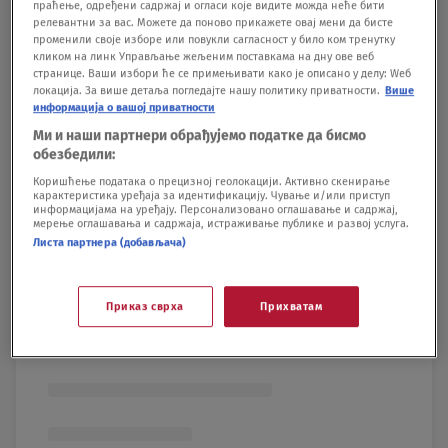
праћење, одређени садржај и огласи које видите можда неће бити
View this post on Instagram
релевантни за вас. Можете да поново прикажете овај мени да бисте
променили своје изборе или повукли сагласност у било ком тренутку
кликом на линк Управљање жељеним поставкама на дну ове веб
странице. Ваши избори ће се примењивати како је описано у делу: Wеб
локација. За више детаља погледајте нашу политику приватности.
Више
информација о вашој приватности
Ми и наши партнери обрађујемо податке да бисмо
обезбедили:
Коришћење података о прецизној геолокацији. Активно скенирање
карактеристика уређаја за идентификацију. Чување и/или приступ
информацијама на уређају. Персонализовано оглашавање и садржај,
мерење оглашавања и садржаја, истраживање публике и развој услуга.
Листа партнера (добављача)
Приказ сврха
Прихватам