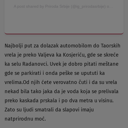
A post shared by Priroda Srbije (@ig_prirodasrbije)
on
Nov 24,
Najbolji put za dolazak automobilom do Taorskih
vrela je preko Valjeva ka Kosjeriću, gde se skreće
ka selu Radanovci. Uvek je dobro pitati meštane
gde se parkirati i onda peške se upututi ka
vrelima.Od njih ćete verovatno čuti i da su vrela
nekad bila tako jaka da je voda koja se prelivala
preko kaskada prskala i po dva metra u visinu.
Zato su ljudi smatrali da slapovi imaju
natprirodnu moć.