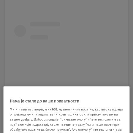
Нама је стало до ваше приватности
Ми и наши партнери, њих
603
, чувамо личне податке, као што су подаци
о прегледању или јединствени идентификатори, и приступамо им на
вашем уређају. Избором опције Прихватам омогућићете технологије за
праћење које подржавају сврхе наведене у делу "ми и наши партнери
обрађујемо податке да бисмо пружили". Ако онемогућите технологије за