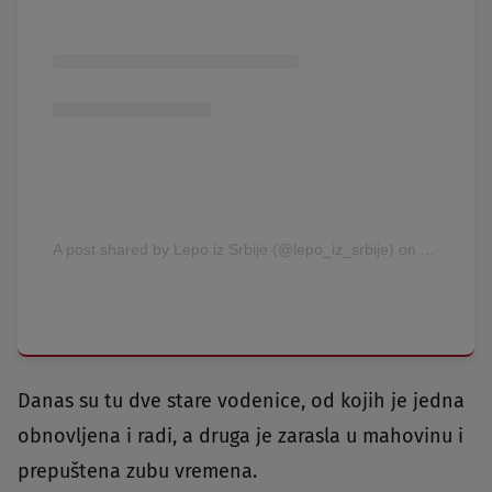
A post shared by Lepo iz Srbije (@lepo_iz_srbije)
on
Aug 3, 20
Danas su tu dve stare vodenice, od kojih je jedna
obnovljena i radi, a druga je zarasla u mahovinu i
prepuštena zubu vremena.