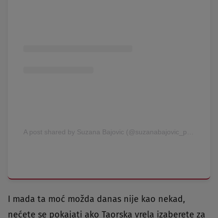
A post shared by Suzana Bajovic (@suzanabajovic_photographer)
I mada ta moć možda danas nije kao nekad,
nećete se pokajati ako Taorska vrela izaberete za