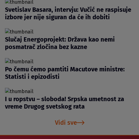
Svetislav Basara, intervju: Vučić ne raspisuje
izbore jer nije siguran da će ih dobiti
Slučaj Energoprojekt: Država kao nemi
posmatrač zločina bez kazne
Po čemu ćemo pamtiti Macutove ministre:
Statisti i epizodisti
I u ropstvu – sloboda! Srpska umetnost za
vreme Drugog svetskog rata
Vidi sve