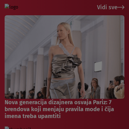
Vidi sve
Nova generacija dizajnera osvaja Pariz: 7
brendova koji menjaju pravila mode i čija
imena treba upamtiti