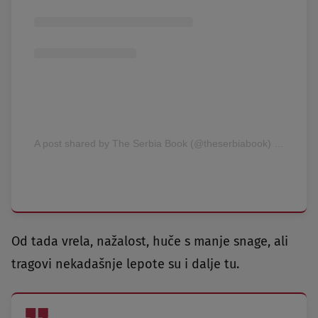
A post shared by The Serbia Book (@theserbiabook)
on
Mar 1
Od tada vrela, nažalost, huče s manje snage, ali
tragovi nekadašnje lepote su i dalje tu.