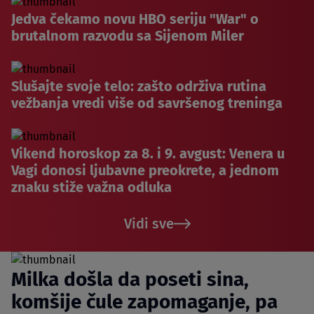
Jedva čekamo novu HBO seriju "War" o
brutalnom razvodu sa Sijenom Miler
Slušajte svoje telo: zašto održiva rutina
vežbanja vredi više od savršenog treninga
Vikend horoskop za 8. i 9. avgust: Venera u
Vagi donosi ljubavne preokrete, a jednom
znaku stiže važna odluka
Vidi sve
Milka došla da poseti sina,
komšije čule zapomaganje, pa