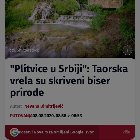
Foto: Shutterstock
"Plitvice u Srbiji": Taorska
vrela su skriveni biser
prirode
Autor:
Nevena Dimitrijević
>
PUTOVANJA
08.08.2020. 08:38
08:53
Postavi Nova.rs za omiljeni Google izvor
Više