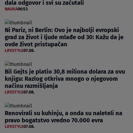
dala odgovor i svi su zaćutali
NAUKA
06:53
Ni Pariz, ni Berlin: Ovo je najbolji evropski
grad za život i ljude mlađe od 30: Kažu da je
ovde život pristupačan
LIFESTYLE
07.08.
Bil Gejts je platio 30,8 miliona dolara za ovu
knjigu: Razlog otkriva mnogo o njegovom
načinu razmišljanja
LIFESTYLE
07.08.
Renovirali su kuhinju, a onda su naleteli na
pravo bogatstvo vredno 70.000 evra
LIFESTYLE
07.08.