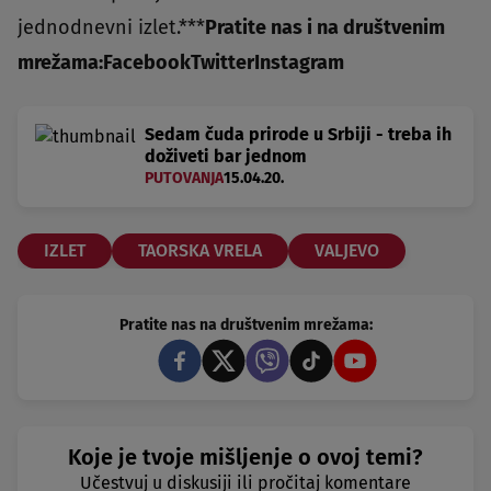
jednodnevni izlet.***
Pratite nas i na društvenim
mrežama:
Facebook
Twitter
Instagram
Sedam čuda prirode u Srbiji - treba ih
doživeti bar jednom
PUTOVANJA
15.04.20.
IZLET
TAORSKA VRELA
VALJEVO
Pratite nas na društvenim mrežama:
Koje je tvoje mišljenje o ovoj temi?
Učestvuj u diskusiji ili pročitaj komentare