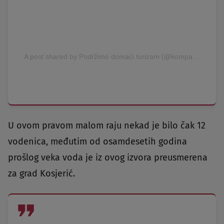
A post shared by Podržimo domaći turizam (@kompaskazesrbija)
U ovom pravom malom raju nekad je bilo čak 12
vodenica, međutim od osamdesetih godina
prošlog veka voda je iz ovog izvora preusmerena
za grad Kosjerić.