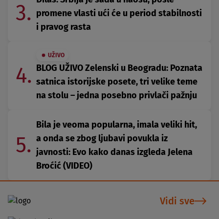
3.
promene vlasti ući će u period stabilnosti
i pravog rasta
UŽIVO
4.
BLOG UŽIVO Zelenski u Beogradu: Poznata
satnica istorijske posete, tri velike teme
na stolu – jedna posebno privlači pažnju
Bila je veoma popularna, imala veliki hit,
5.
a onda se zbog ljubavi povukla iz
javnosti: Evo kako danas izgleda Jelena
Broćić (VIDEO)
Vidi sve