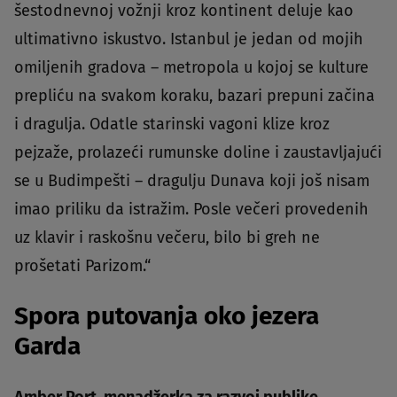
šestodnevnoj vožnji kroz kontinent deluje kao
ultimativno iskustvo. Istanbul je jedan od mojih
omiljenih gradova – metropola u kojoj se kulture
prepliću na svakom koraku, bazari prepuni začina
i dragulja. Odatle starinski vagoni klize kroz
pejzaže, prolazeći rumunske doline i zaustavljajući
se u Budimpešti – dragulju Dunava koji još nisam
imao priliku da istražim. Posle večeri provedenih
uz klavir i raskošnu večeru, bilo bi greh ne
prošetati Parizom.“
Spora putovanja oko jezera
Garda