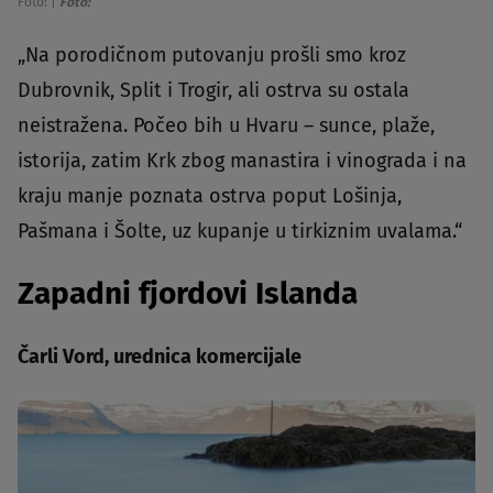
Foto:
|
Foto:
„Na porodičnom putovanju prošli smo kroz
Dubrovnik, Split i Trogir, ali ostrva su ostala
neistražena. Počeo bih u Hvaru – sunce, plaže,
istorija, zatim Krk zbog manastira i vinograda i na
kraju manje poznata ostrva poput Lošinja,
Pašmana i Šolte, uz kupanje u tirkiznim uvalama.“
Zapadni fjordovi Islanda
Čarli Vord, urednica komercijale