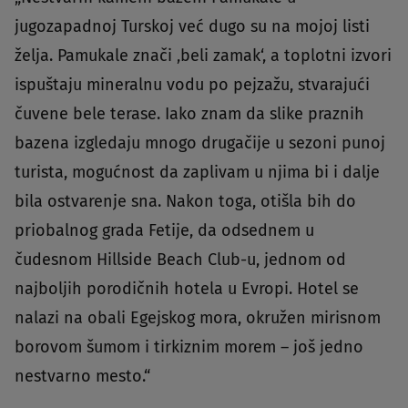
jugozapadnoj Turskoj već dugo su na mojoj listi
želja. Pamukale znači ‚beli zamak‘, a toplotni izvori
ispuštaju mineralnu vodu po pejzažu, stvarajući
čuvene bele terase. Iako znam da slike praznih
bazena izgledaju mnogo drugačije u sezoni punoj
turista, mogućnost da zaplivam u njima bi i dalje
bila ostvarenje sna. Nakon toga, otišla bih do
priobalnog grada Fetije, da odsednem u
čudesnom Hillside Beach Club-u, jednom od
najboljih porodičnih hotela u Evropi. Hotel se
nalazi na obali Egejskog mora, okružen mirisnom
borovom šumom i tirkiznim morem – još jedno
nestvarno mesto.“