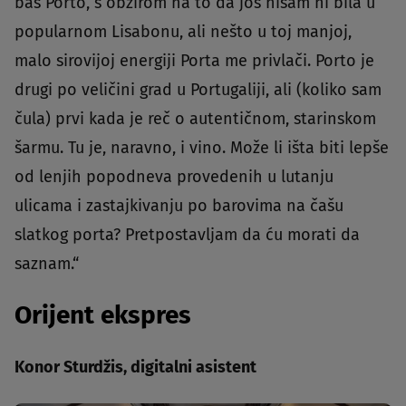
baš Porto, s obzirom na to da još nisam ni bila u
popularnom Lisabonu, ali nešto u toj manjoj,
malo sirovijoj energiji Porta me privlači. Porto je
drugi po veličini grad u Portugaliji, ali (koliko sam
čula) prvi kada je reč o autentičnom, starinskom
šarmu. Tu je, naravno, i vino. Može li išta biti lepše
od lenjih popodneva provedenih u lutanju
ulicama i zastajkivanju po barovima na čašu
slatkog porta? Pretpostavljam da ću morati da
saznam.“
Orijent ekspres
Konor Sturdžis, digitalni asistent