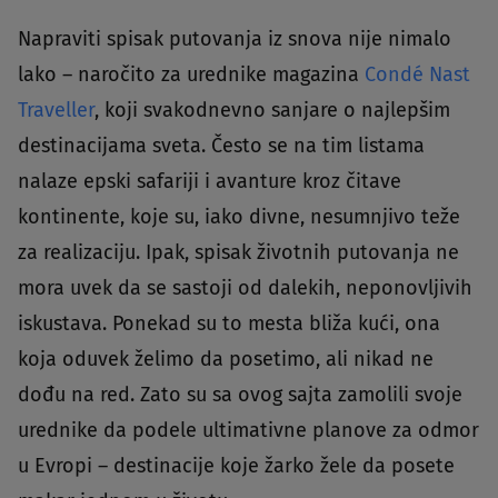
Napraviti spisak putovanja iz snova nije nimalo
lako – naročito za urednike magazina
Condé Nast
Traveller
, koji svakodnevno sanjare o najlepšim
destinacijama sveta. Često se na tim listama
nalaze epski safariji i avanture kroz čitave
kontinente, koje su, iako divne, nesumnjivo teže
za realizaciju. Ipak, spisak životnih putovanja ne
mora uvek da se sastoji od dalekih, neponovljivih
iskustava. Ponekad su to mesta bliža kući, ona
koja oduvek želimo da posetimo, ali nikad ne
dođu na red. Zato su sa ovog sajta zamolili svoje
urednike da podele ultimativne planove za odmor
u Evropi – destinacije koje žarko žele da posete