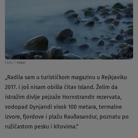
Foto:
|
Foto:
„Radila sam u turističkom magazinu u Rejkjaviku
2017. i još nisam obišla čitav Island. Želim da
istražim divlje pejzaže Hornstrandir rezervata,
vodopad Dynjandi visok 100 metara, termalne
izvore, fjordove i plažu Rauðasandur, poznatu po
ružičastom pesku i kitovima.“