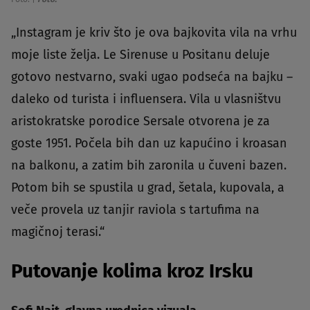
„Instagram je kriv što je ova bajkovita vila na vrhu
moje liste želja. Le Sirenuse u Positanu deluje
gotovo nestvarno, svaki ugao podseća na bajku –
daleko od turista i influensera. Vila u vlasništvu
aristokratske porodice Sersale otvorena je za
goste 1951. Počela bih dan uz kapućino i kroasan
na balkonu, a zatim bih zaronila u čuveni bazen.
Potom bih se spustila u grad, šetala, kupovala, a
veče provela uz tanjir raviola s tartufima na
magičnoj terasi.“
Putovanje kolima kroz Irsku