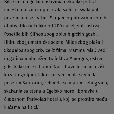
Bila sam na grčkim ostrvima nekoliko puta. I
umesto da sam ih precrtala sa liste, svaki put
poželim da se vratim. Sanjam o putovanju koje bi
obuhvatilo nekoliko od 200 naseljenih ostrva.
Posetila bih Sifnos zbog obilnih grčkih gozbi,
Hidru zbog umetničke scene, Milos zbog plaža i
Skopelos zbog crkvice iz filma ‚Mamma Mia!‘. Već
dugo imam ubeležen trajekt za Amorgos, ostrvo
gde, kako piše u Condé Nast Traveller-u, ima više
koza nego ljudi. Iako sam već imala sreću da
posetim Santorini, želim da se vratim – zbog vina,
skakanja sa stena u Egejsko more i boravka u
čudesnom Perivolas hotelu, koji se prostire među
kućama na litici.“