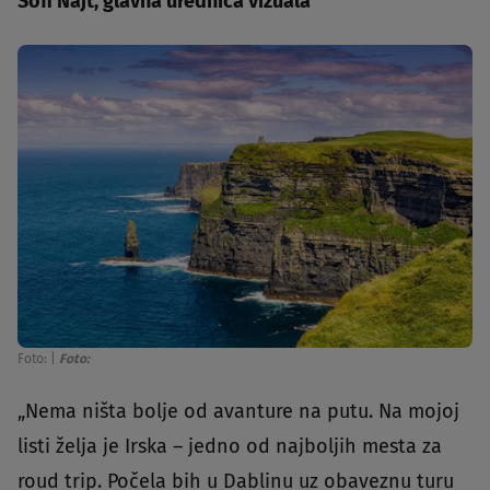
Sofi Najt, glavna urednica vizuala
Foto:
|
Foto:
„Nema ništa bolje od avanture na putu. Na mojoj
listi želja je Irska – jedno od najboljih mesta za
roud trip. Počela bih u Dablinu uz obaveznu turu