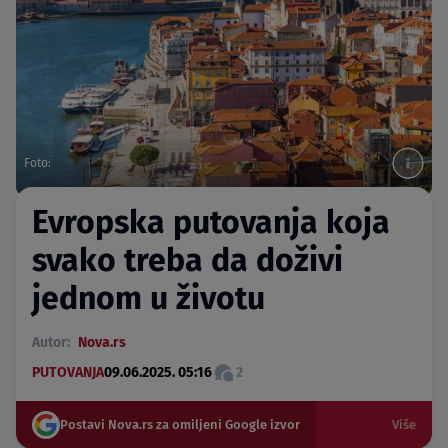
Foto:
Evropska putovanja koja
svako treba da doživi
jednom u životu
Autor:
Nova.rs
PUTOVANJA
09.06.2025. 05:16
2
Postavi Nova.rs za omiljeni Google izvor
Više