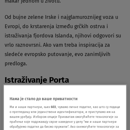
makar jednom u životu.
Od bujne zelene Irske i najglamuroznijeg voza u
Evropi, do krstarenja između grčkih ostrva i
istraživanja fjordova Islanda, njihovi odgovori su
vrlo raznovrsni. Ako vam treba inspiracija za
sledeće evropsko putovanje, evo zanimljivih
predloga.
Istraživanje Porta
Lusi Bruton, menadžerka društvenih mreža
Нама је стало до ваше приватности
Ми и наши партнери, њих
603
, чувамо личне податке, као што су подаци
о прегледању или јединствени идентификатори, и приступамо им на
вашем уређају. Избором опције Прихватам омогућићете технологије за
праћење које подржавају сврхе наведене у делу "ми и наши партнери
обрађујемо податке да бисмо пружили". Ако онемогућите технологије за