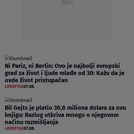
Oglas
Ni Pariz, ni Berlin: Ovo je najbolji evropski
grad za život i ljude mlađe od 30: Kažu da je
ovde život pristupačan
LIFESTYLE
07.08.
Bil Gejts je platio 30,8 miliona dolara za ovu
knjigu: Razlog otkriva mnogo o njegovom
načinu razmišljanja
LIFESTYLE
07.08.