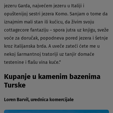
jezeru Garda, najvećem jezeru u Italiji i
opuštenijoj sestri jezera Komo. Sanjam o tome da
iznajmim mali stan ili kućicu, da živim svoju
cottagecore fantaziju – spora jutra uz knjigu, sveže
voće za doručak, popodneva pored jezera i šetnje
kroz italijanska brda. A uveče zateći ćete me u
nekoj šarmantnoj tratoriji uz tanjir domaće
testenine i flašu vina kuće.“
Kupanje u kamenim bazenima
Turske
Loren Barvil, urednica komercijale