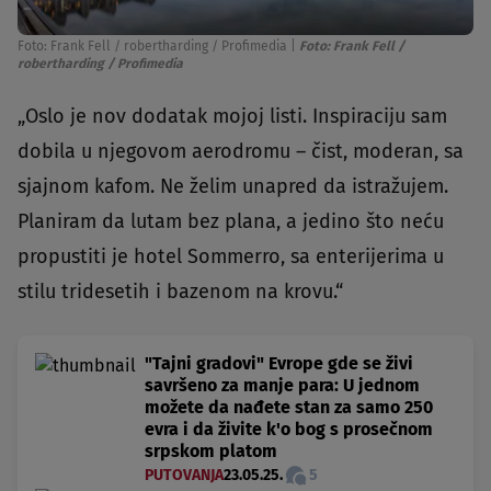
Foto: Frank Fell / robertharding / Profimedia
|
Foto: Frank Fell /
robertharding / Profimedia
„Oslo je nov dodatak mojoj listi. Inspiraciju sam
dobila u njegovom aerodromu – čist, moderan, sa
sjajnom kafom. Ne želim unapred da istražujem.
Planiram da lutam bez plana, a jedino što neću
propustiti je hotel Sommerro, sa enterijerima u
stilu tridesetih i bazenom na krovu.“
"Tajni gradovi" Evrope gde se živi
savršeno za manje para: U jednom
možete da nađete stan za samo 250
evra i da živite k'o bog s prosečnom
srpskom platom
PUTOVANJA
23.05.25.
5