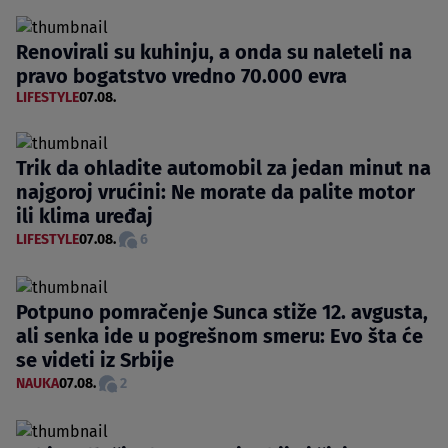
Renovirali su kuhinju, a onda su naleteli na
pravo bogatstvo vredno 70.000 evra
LIFESTYLE
07.08.
Trik da ohladite automobil za jedan minut na
najgoroj vrućini: Ne morate da palite motor
ili klima uređaj
LIFESTYLE
07.08.
6
Potpuno pomračenje Sunca stiže 12. avgusta,
ali senka ide u pogrešnom smeru: Evo šta će
se videti iz Srbije
NAUKA
07.08.
2