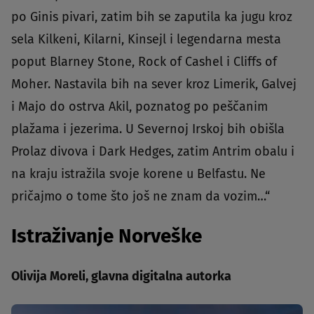
po Ginis pivari, zatim bih se zaputila ka jugu kroz
sela Kilkeni, Kilarni, Kinsejl i legendarna mesta
poput Blarney Stone, Rock of Cashel i Cliffs of
Moher. Nastavila bih na sever kroz Limerik, Galvej
i Majo do ostrva Akil, poznatog po peščanim
plažama i jezerima. U Severnoj Irskoj bih obišla
Prolaz divova i Dark Hedges, zatim Antrim obalu i
na kraju istražila svoje korene u Belfastu. Ne
pričajmo o tome što još ne znam da vozim…“
Istraživanje Norveške
Olivija Moreli, glavna digitalna autorka