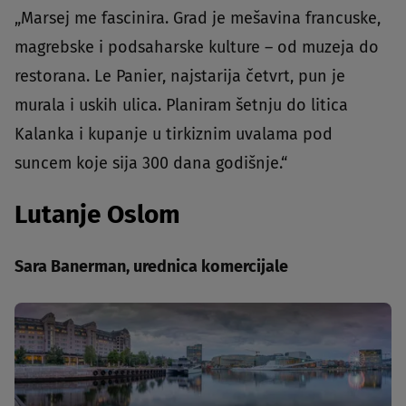
„Marsej me fascinira. Grad je mešavina francuske,
magrebske i podsaharske kulture – od muzeja do
restorana. Le Panier, najstarija četvrt, pun je
murala i uskih ulica. Planiram šetnju do litica
Kalanka i kupanje u tirkiznim uvalama pod
suncem koje sija 300 dana godišnje.“
Lutanje Oslom
Sara Banerman, urednica komercijale