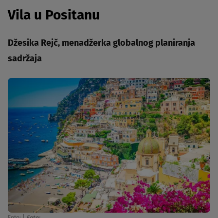
Vila u Positanu
Džesika Rejč, menadžerka globalnog planiranja
sadržaja
Foto:
|
Foto: