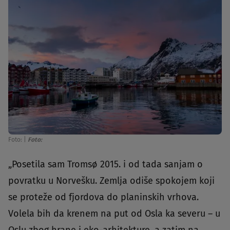
Foto:
|
Foto:
„Posetila sam Tromsø 2015. i od tada sanjam o
povratku u Norvešku. Zemlja odiše spokojem koji
se proteže od fjordova do planinskih vrhova.
Volela bih da krenem na put od Osla ka severu – u