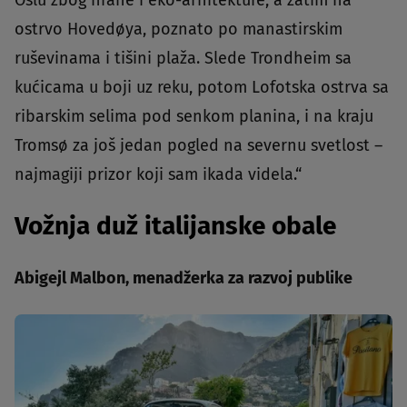
Oslu zbog hrane i eko-arhitekture, a zatim na
ostrvo Hovedøya, poznato po manastirskim
ruševinama i tišini plaža. Slede Trondheim sa
kućicama u boji uz reku, potom Lofotska ostrva sa
ribarskim selima pod senkom planina, i na kraju
Tromsø za još jedan pogled na severnu svetlost –
najmagiji prizor koji sam ikada videla.“
Vožnja duž italijanske obale
Abigejl Malbon, menadžerka za razvoj publike