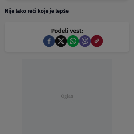
Nije lako reći koje je lepše
Podeli vest:
Oglas