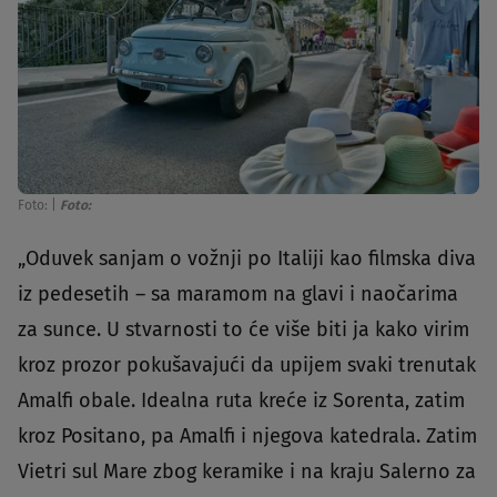
Foto:
|
Foto:
„Oduvek sanjam o vožnji po Italiji kao filmska diva
iz pedesetih – sa maramom na glavi i naočarima
za sunce. U stvarnosti to će više biti ja kako virim
kroz prozor pokušavajući da upijem svaki trenutak
Amalfi obale. Idealna ruta kreće iz Sorenta, zatim
kroz Positano, pa Amalfi i njegova katedrala. Zatim
Vietri sul Mare zbog keramike i na kraju Salerno za