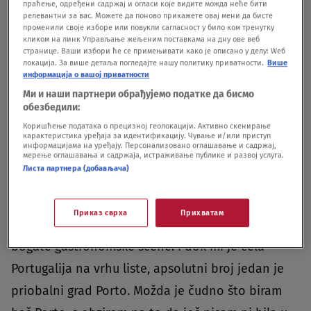
праћење, одређени садржај и огласи које видите можда неће бити
релевантни за вас. Можете да поново прикажете овај мени да бисте
променили своје изборе или повукли сагласност у било ком тренутку
кликом на линк Управљање жељеним поставкама на дну ове веб
странице. Ваши избори ће се примењивати како је описано у делу: Wеб
локација. За више детаља погледајте нашу политику приватности.
Више
информација о вашој приватности
Ми и наши партнери обрађујемо податке да бисмо
обезбедили:
Коришћење података о прецизној геолокацији. Активно скенирање
карактеристика уређаја за идентификацију. Чување и/или приступ
информацијама на уређају. Персонализовано оглашавање и садржај,
Foto:
|
Foto:
мерење оглашавања и садржаја, истраживање публике и развој услуга.
Листа партнера (добављача)
„Skoro me je sramota da priznam da nikada nisam
bila u Portugaliji, iako u duši osećam koliko bih
Приказ сврха
Прихватам
volela tu zemlju – zbog živahne atmosfere i
bogate gastronomske scene. I dok mi je cela
Portugalija na vrhu liste, apsolutni broj jedan je
priobalni grad Porto. Možda je čudno što biram