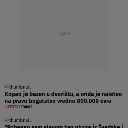
Oglas
Kopao je bazen u dvorištu, a onda je naleteo
na pravo bogatstvo vredno 800.000 evra
LIFESTYLE
06:02
"Pobegao sam glavom bez obzira iz Švedske i