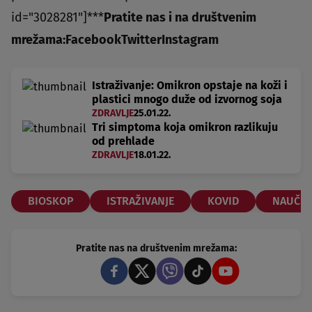
id="3028281"]***
Pratite nas i na društvenim
mrežama:
Facebook
Twitter
Instagram
Istraživanje: Omikron opstaje na koži i
plastici mnogo duže od izvornog soja
ZDRAVLJE
25.01.22.
Tri simptoma koja omikron razlikuju
od prehlade
ZDRAVLJE
18.01.22.
BIOSKOP
ISTRAŽIVANJE
KOVID
NAUČNI
Pratite nas na društvenim mrežama: