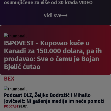
osumnjičene za više od 30 krađa VIDEO
Vidi sve
ISPOVEST - Kupovao kuće u
Kanadi za 150.000 dolara, pa ih
prodavao: Sve o čemu je Bojan
Bjelić ćutao
BEX
Podcast DLZ, Željko Bodrožić i Mihailo
Jovićević: Ni gašenje medija im neće pomoći
PODCAST
28.07.