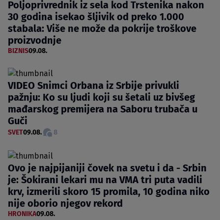
Poljoprivrednik iz sela kod Trstenika nakon
30 godina isekao šljivik od preko 1.000
stabala: Više ne može da pokrije troškove
proizvodnje
BIZNIS
09.08.
VIDEO Snimci Orbana iz Srbije privukli
pažnju: Ko su ljudi koji su šetali uz bivšeg
mađarskog premijera na Saboru trubača u
Guči
SVET
09.08.
8
Ovo je najpijaniji čovek na svetu i da - Srbin
je: Šokirani lekari mu na VMA tri puta vadili
krv, izmerili skoro 15 promila, 10 godina niko
nije oborio njegov rekord
HRONIKA
09.08.