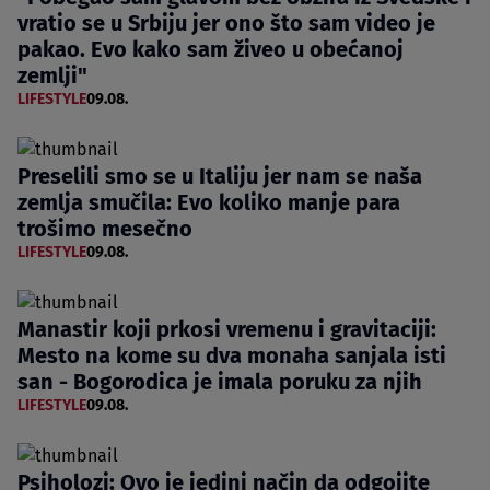
vratio se u Srbiju jer ono što sam video je
pakao. Evo kako sam živeo u obećanoj
zemlji"
LIFESTYLE
09.08.
Preselili smo se u Italiju jer nam se naša
zemlja smučila: Evo koliko manje para
trošimo mesečno
LIFESTYLE
09.08.
Manastir koji prkosi vremenu i gravitaciji:
Mesto na kome su dva monaha sanjala isti
san - Bogorodica je imala poruku za njih
LIFESTYLE
09.08.
Psiholozi: Ovo je jedini način da odgojite