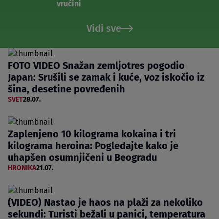
vrućini
Vidi sve
FOTO VIDEO Snažan zemljotres pogodio
Japan: Srušili se zamak i kuće, voz iskočio iz
šina, desetine povređenih
SVET
28.07.
Zaplenjeno 10 kilograma kokaina i tri
kilograma heroina: Pogledajte kako je
uhapšen osumnjičeni u Beogradu
HRONIKA
21.07.
(VIDEO) Nastao je haos na plaži za nekoliko
sekundi: Turisti bežali u panici, temperatura