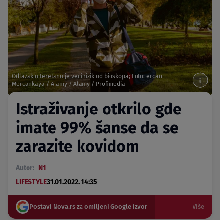
Odlazak u teretanu je veći rizik od bioskopa; Foto: ercan
Mercankaya / Alamy / Alamy / Profimedia
Istraživanje otkrilo gde
imate 99% šanse da se
zarazite kovidom
Autor:
N1
LIFESTYLE
31.01.2022. 14:35
Postavi Nova.rs za omiljeni Google izvor
Više