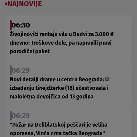
NAJNOVIJE
06:30
Živojinovići rentaju vilu u Budvi za 3.000 €
dnevno: Troškove dele, pa napravili pravi
porodični paket
06:29
Novi detalji drame u centru Beograda: U
izbadanju tinejdžerke (18) učestvovala i
maloletna devojčica od 13 godina
06:29
"Požar na Deliblatskoj peščari je velika
opomena, Vinča crna tačka Beograda"