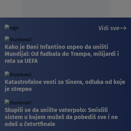
Vidi sve
Kako je Đani Infantino uspeo da uništi
Mundijal: Od fudbala do Trampa, milijardi i
rata sa UEFA
Katastrofalne vesti za Sinera, odluka od koje
je strepeo
Skupili se da unište vaterpolo: Smislili
sistem u kojem možeš da pobediš sve i ne
odeš u četvrtfinale