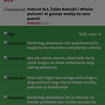
Podcast DLZ, Željko Bodrožić i Mihailo
Jovićević: Ni gašenje medija im neće
pomoći
PODCAST
28.07.
Vidi sve
Kardiolog upozorava: Ovo popularno piće
moglo bi da doprinese začepljenju arterija
Ako ste stalno umorni, lekar kaže da bi
uzrok mogao da bude nedostatak ovog
važnog nutrijenta
Ovaj mali organ ima mnogo veću ulogu u
dugovečnosti nego što se dosad mislilo,
pokazalo je istraživanje
Kardiolog objašnjava šta se dešava sa
krvnim pritiskom ako sedite ceo dan na