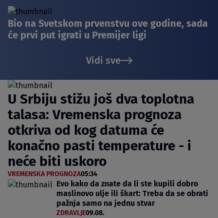
Bio na Svetskom prvenstvu ove godine, sada
će prvi put igrati u Premijer ligi
Vidi sve
U Srbiju stižu još dva toplotna
talasa: Vremenska prognoza
otkriva od kog datuma će
konačno pasti temperature - i
neće biti uskoro
VREMENSKA PROGNOZA
05:34
Evo kako da znate da li ste kupili dobro
maslinovo ulje ili škart: Treba da se obrati
pažnja samo na jednu stvar
ZDRAVLJE
09.08.