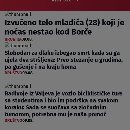
Izvučeno telo mladića (28) koji je
noćas nestao kod Borče
HRONIKA
09.08.
Slobodan za dlaku izbegao smrt kada su ga
ujela dva stršljena: Prvo stezanje u grudima,
pa gušenje i na kraju koma
DRUŠTVO
09.08.
Radivoje iz Valjeva je vozio biciklističke ture
sa studentima i bio im podrška na svakom
koraku: Sada se suočava sa zloćudnim
tumorom, potrebna mu je naša pomoć
DRUŠTVO
09.08.