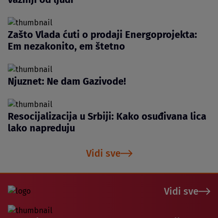
Zašto Vlada ćuti o prodaji Energoprojekta:
Em nezakonito, em štetno
Njuznet: Ne dam Gazivode!
Resocijalizacija u Srbiji: Kako osuđivana lica
lako napreduju
Vidi sve
Vidi sve