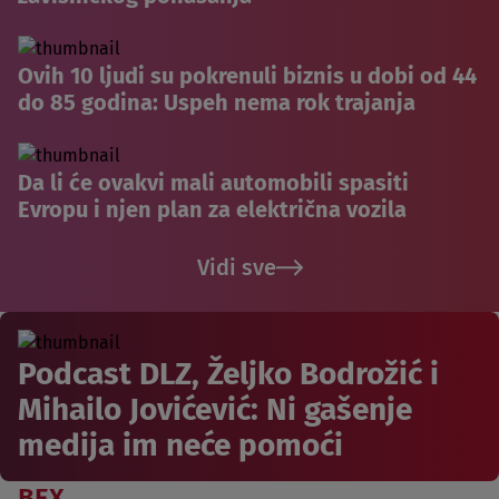
Ovih 10 ljudi su pokrenuli biznis u dobi od 44
do 85 godina: Uspeh nema rok trajanja
Da li će ovakvi mali automobili spasiti
Evropu i njen plan za električna vozila
Vidi sve
Podcast DLZ, Željko Bodrožić i
Mihailo Jovićević: Ni gašenje
medija im neće pomoći
BEX