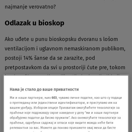
najmanje verovatno?
Odlazak u bioskop
Ako uđete u punu bioskopsku dvoranu s lošom
ventilacijom i uglavnom nemaskiranom publikom,
postoji 14% šanse da se zarazite, pod
pretpostavkom da svi u prostoriji ćute pre, tokom
i nakon filma, tvrdi studija.
Ali ako ima ljudi koji
razgovaraju, izgledi za infekciju ako niko ne nosi
Нама је стало до ваше приватности
masku skaču na 54%. Ako svi nose masku, rizik od
Ми и наши партнери, њих
603
, чувамо личне податке, као што су подаци
о прегледању или јединствени идентификатори, и приступамо им на
infekcije pada na 5.3% bez razgovora i 24% uz
вашем уређају. Избором опције Прихватам омогућићете технологије за
праћење које подржавају сврхе наведене у делу "ми и наши партнери
razgovor, prenosi
hrvatski N1.
обрађујемо податке да бисмо пружили". Ако онемогућите технологије за
праћење, одређени садржај и огласи које видите можда неће бити
релевантни за вас. Можете да поново прикажете овај мени да бисте
Najveći rizik u teretani