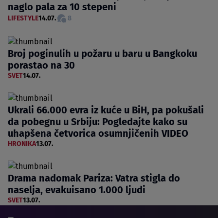
naglo pala za 10 stepeni
LIFESTYLE
14.07.
8
Broj poginulih u požaru u baru u Bangkoku
porastao na 30
SVET
14.07.
Ukrali 66.000 evra iz kuće u BiH, pa pokušali
da pobegnu u Srbiju: Pogledajte kako su
uhapšena četvorica osumnjičenih VIDEO
HRONIKA
13.07.
Drama nadomak Pariza: Vatra stigla do
naselja, evakuisano 1.000 ljudi
SVET
13.07.