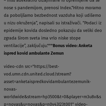
– nisu adekvatno dizajnirane ili opremljene da se
nose s pandemijom, prenosi Index.“Hitno moramo
da poboljšamo bezbednost vazduha koji udišemo
u nizu okruženja”, napisali su istraživači. “Podaci iz
epidemije kovida dosledno pokazuju da veliki deo
zgrada širom sveta ima vrlo niske stope
ventilacije”, zaključuju.***
Bonus video: Anketa
ispred kovid ambulante Zemun
video-cdn src="https://best-
vod.umn.cdn.united.cloud/stream?
asset=anketaispredkovidambulantezemunik-
novas-
worldwide&stream=hp3500&t=0&player=m3u8v&s
p=novas&u=novas&p=n0v43!23t001" video-