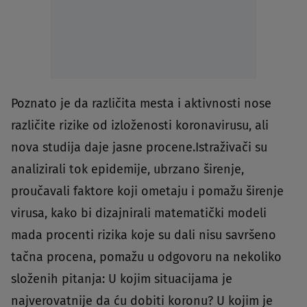
Poznato je da različita mesta i aktivnosti nose
različite rizike od izloženosti koronavirusu, ali
nova studija daje jasne procene.Istraživači su
analizirali tok epidemije, ubrzano širenje,
proučavali faktore koji ometaju i pomažu širenje
virusa, kako bi dizajnirali matematički modeli
mada
procenti rizika koje su dali nisu savršeno
tačna procena, pomažu u odgovoru na nekoliko
složenih pitanja: U kojim situacijama je
najverovatnije da ću dobiti koronu? U kojim je