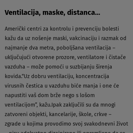
Ventilacija, maske, distanca…
Američki centri za kontrolu i prevenciju bolesti
kažu da uz nošenje maski, vakcinaciju i razmak od
najmanje dva metra, poboljšana ventilacija –
uključujući otvorene prozore, ventilatore i čistače
vazduha – može pomoći u suzbijanju širenja
kovida.“Uz dobru ventilaciju, koncentracija
virusnih čestica u vazduhu biće manja i one će
napustiti vaš dom brže nego s lošom
ventilacijom”, kažu.Ipak zaključili su da mnogi
zatvoreni objekti, kancelarije, škole, crkve –
zgrade u kojima provodimo svoj svakodnevni život