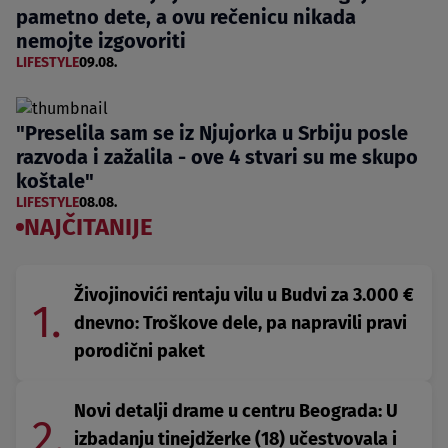
pametno dete, a ovu rečenicu nikada
nemojte izgovoriti
LIFESTYLE
09.08.
"Preselila sam se iz Njujorka u Srbiju posle
razvoda i zažalila - ove 4 stvari su me skupo
koštale"
LIFESTYLE
08.08.
NAJČITANIJE
Živojinovići rentaju vilu u Budvi za 3.000 €
1.
dnevno: Troškove dele, pa napravili pravi
porodični paket
Novi detalji drame u centru Beograda: U
2.
izbadanju tinejdžerke (18) učestvovala i