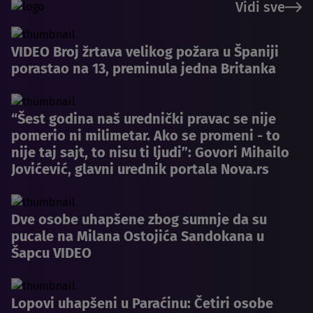
Vidi sve
VIDEO Broj žrtava velikog požara u Španiji
porastao na 13, preminula jedna Britanka
“Šest godina naš urednički pravac se nije
pomerio ni milimetar. Ako se promeni - to
nije taj sajt, to nisu ti ljudi”: Govori Mihailo
Jovićević, glavni urednik portala Nova.rs
Dve osobe uhapšene zbog sumnje da su
pucale na Milana Ostojića Sandokana u
Šapcu VIDEO
Lopovi uhapšeni u Paraćinu: Četiri osobe