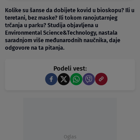
Kolike su šanse da dobijete kovid u bioskopu? Ili u
teretani, bez maske? Ili tokom ranojutarnjeg
trčanja u parku? Studija objavljena u
Environmental Science&Technology, nastala
saradnjom više međunarodnih naučnika, daje
odgovore na ta pitanja.
Podeli vest:
Oglas