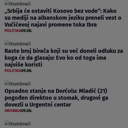
„Srbija će ostaviti Kosovo bez vode”: Kako
su mediji na albanskom jeziku preneli vest o
Vučićevoj najavi promene toka Ibra
POLITIKA
09.08.
Raste broj birača koji su već doneli odluku za
koga će da glasaju: Evo ko od toga ima
najviše koristi
POLITIKA
09.08.
Opsadno stanje na Dorćolu: Mladić (21)
pogođen direktno u stomak, drugovi ga
dovezli u Urgentni centar
HRONIKA
09.08.