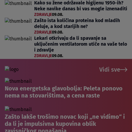
Kako su žene održavale higijenu 1950-ih?
Neke navike danas bi vas mogle iznenaditi
ZDRAVLJE
09.08.
Zašto ista količina proteina kod mladih
deluje, a kod starijih ne?
ZDRAVLJE
09.08.
Lekari otkrivaju da li spavanje sa
uključenim ventilatorom utiče na vaše telo
i zdravlje
ZDRAVLJE
09.08.
Vidi sve
Nova energetska glavobolja: Peleta ponovo
nema na stovarištima, a cena raste
Zašto lakše trošimo novac koji „ne vidimo“ i
da li je impulsivna kupovina oblik
zavisničkog ponašanja