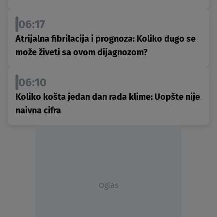
06:17
Atrijalna fibrilacija i prognoza: Koliko dugo se
može živeti sa ovom dijagnozom?
06:10
Koliko košta jedan dan rada klime: Uopšte nije
naivna cifra
Oglas