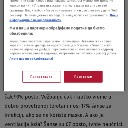
променили своје изборе или повукли сагласност у било ком тренутку
кликом на линк Управљање жељеним поставкама на дну ове веб
странице. Ваши избори ће се примењивати како је описано у делу: Wеб
Najveći rizik predstavlja intenzivno vežbanje,
локација. За више детаља погледајте нашу политику приватности.
Више
информација о вашој приватности
zatim vika i pevanje, zatim normalno pričanje.
Ми и наши партнери обрађујемо податке да бисмо
Najmanje zabrinjava kategorija “tiho okruženje”,
обезбедили:
stoji u studiji. Nije iznenađujuće da je boravak na
Коришћење података о прецизној геолокацији. Активно скенирање
карактеристика уређаја за идентификацију. Чување и/или приступ
информацијама на уређају. Персонализовано оглашавање и садржај,
otvorenom i s maskom najbolji način za
мерење оглашавања и садржаја, истраживање публике и развој услуга.
Листа партнера (добављача)
izbegavanje koronavirusa, pišu
istraživači.Intenzivno vežbanje na slabo
Приказ сврха
Прихватам
provetrenom mestu punom ljudi bez maski gotovo
je siguran način da se zarazite koronom – šanse su
čak 99% posto. Vežbanje čak i kratko vreme u
dobro provetrenoj teretani nosi 17% šanse za
infekciju ako se ne koriste maske. A ako je
ventilacija loša? Šanse su 67 posto, tvrde naučnici.