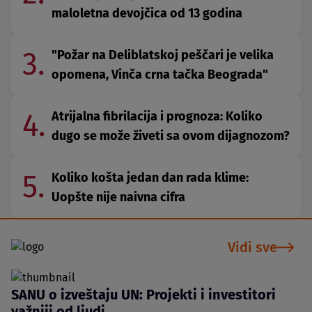
maloletna devojčica od 13 godina
3.
"Požar na Deliblatskoj peščari je velika
opomena, Vinča crna tačka Beograda"
4.
Atrijalna fibrilacija i prognoza: Koliko
dugo se može živeti sa ovom dijagnozom?
5.
Koliko košta jedan dan rada klime:
Uopšte nije naivna cifra
Vidi sve
SANU o izveštaju UN: Projekti i investitori
važniji od ljudi