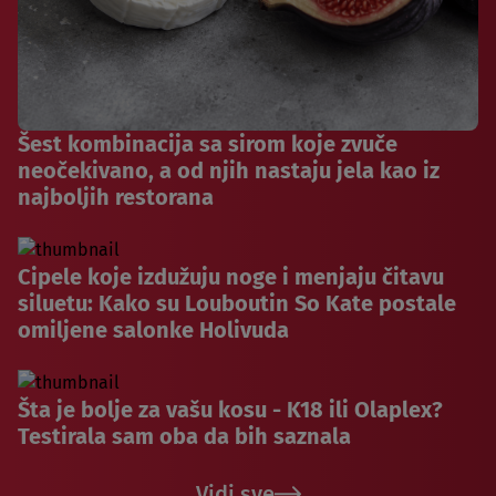
Šest kombinacija sa sirom koje zvuče
neočekivano, a od njih nastaju jela kao iz
najboljih restorana
Cipele koje izdužuju noge i menjaju čitavu
siluetu: Kako su Louboutin So Kate postale
omiljene salonke Holivuda
Šta je bolje za vašu kosu - K18 ili Olaplex?
Testirala sam oba da bih saznala
Vidi sve