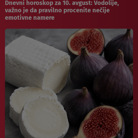
Dnevni horoskop za 10. avgust: Vodolije,
važno je da pravilno procenite nečije
emotivne namere