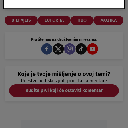
ZABAVA
05.12.20.
BILI AJLIŠ
EUFORIJA
HBO
MUZIKA
Pratite nas na društvenim mrežama:
Koje je tvoje mišljenje o ovoj temi?
Učestvuj u diskusiji ili pročitaj komentare
Budite prvi koji će ostaviti komentar