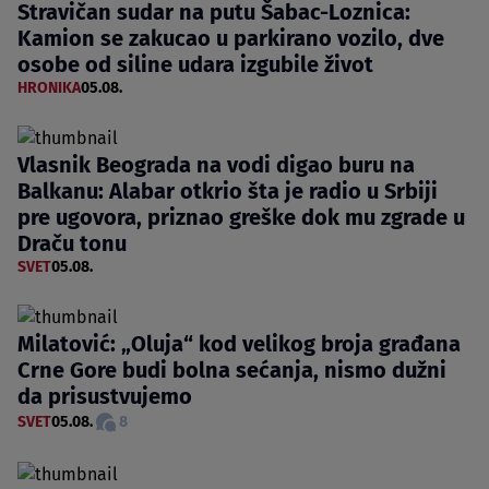
Stravičan sudar na putu Šabac-Loznica:
Kamion se zakucao u parkirano vozilo, dve
osobe od siline udara izgubile život
HRONIKA
05.08.
Vlasnik Beograda na vodi digao buru na
Balkanu: Alabar otkrio šta je radio u Srbiji
pre ugovora, priznao greške dok mu zgrade u
Draču tonu
SVET
05.08.
Milatović: „Oluja“ kod velikog broja građana
Crne Gore budi bolna sećanja, nismo dužni
da prisustvujemo
SVET
05.08.
8