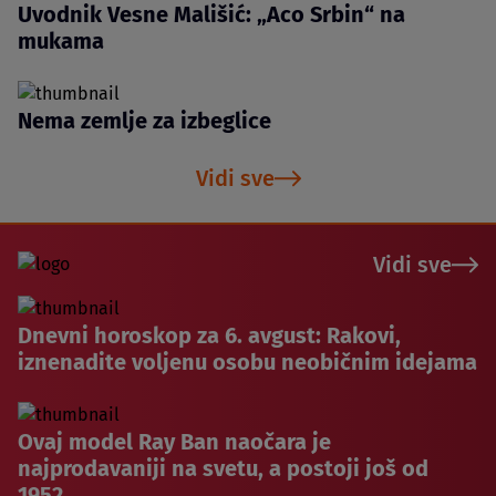
Uvodnik Vesne Mališić: „Aco Srbin“ na
mukama
Nema zemlje za izbeglice
Vidi sve
Vidi sve
Dnevni horoskop za 6. avgust: Rakovi,
iznenadite voljenu osobu neobičnim idejama
Ovaj model Ray Ban naočara je
najprodavaniji na svetu, a postoji još od
1952.