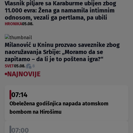
Vlasnik piljare sa Karaburme ubijen zbog
11.000 evra: Žena ga namamila intimnim
odnosom, vezali ga pertlama, pa ubili
HRONIKA
05.08.
Milanović u Kninu prozvao saveznike zbog
naoružavanja Srbije: „Moramo da se
zapitamo – da li je to poštena igra?“
SVET
05.08.
8
NAJNOVIJE
07:14
Obeležena godišnjica napada atomskom
bombom na Hirošimu
07:00