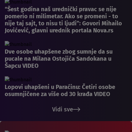
“Šest godina naš urednički pravac se nije
pomerio ni milimetar. Ako se promeni - to
nije taj sajt, to nisu ti ljudi”: Govori Mihailo
Jovićević, glavni urednik portala Nova.rs
Dve osobe uhapšene zbog sumnje da su
pucale na Milana Ostojića Sandokana u
Šapcu VIDEO
Lopovi uhapšeni u Paraćinu: Četiri osobe
osumnjičene za više od 30 krađa VIDEO
Vidi sve