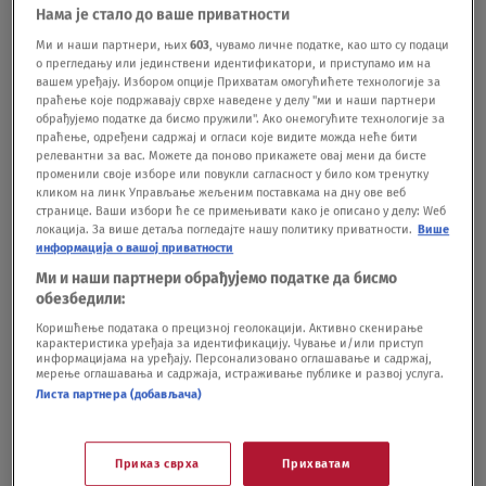
Нама је стало до ваше приватности
dugo očekivani dokumentarni film "Billie Eilish:
Ми и наши партнери, њих
603
, чувамо личне податке, као што су подаци
о прегледању или јединствени идентификатори, и приступамо им на
The World’s A Little Blurry“. Jedinstven projekat
вашем уређају. Избором опције Прихватам омогућићете технологије за
najavljen je i za maj kada će biti objavljena knjiga
праћење које подржавају сврхе наведене у делу "ми и наши партнери
обрађујемо податке да бисмо пружили". Ако онемогућите технологије за
fotografija "BILLIE EILISH“ koje prate njeno
праћење, одређени садржај и огласи које видите можда неће бити
релевантни за вас. Можете да поново прикажете овај мени да бисте
odrastanje sve do
променили своје изборе или повукли сагласност у било ком тренутку
кликом на линк Управљање жељеним поставкама на дну ове веб
danas.https://www.youtube.com/watch?
странице. Ваши избори ће се примењивати како је описано у делу: Wеб
локација. За више детаља погледајте нашу политику приватности.
Више
v=8TsWkuWWXgc&feature=emb_titlePratite portal
информација о вашој приватности
Nova.rs i na društvenim
Ми и наши партнери обрађујемо податке да бисмо
обезбедили:
mrežama
Instagram
,
Fejsbuk
i
Tviter
.
Коришћење података о прецизној геолокацији. Активно скенирање
карактеристика уређаја за идентификацију. Чување и/или приступ
информацијама на уређају. Персонализовано оглашавање и садржај,
мерење оглашавања и садржаја, истраживање публике и развој услуга.
Bili Ajliš zbog fotke golih grudi
Листа партнера (добављача)
izgubila 100.000 pratilaca
ZABAVA
01.01.21.
Ovo smo dugo čekali: Stigla prva
Приказ сврха
Прихватам
specijalna epizoda Euforije