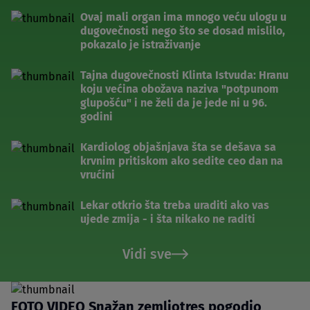
Ovaj mali organ ima mnogo veću ulogu u
dugovečnosti nego što se dosad mislilo,
pokazalo je istraživanje
Tajna dugovečnosti Klinta Istvuda: Hranu
koju većina obožava naziva "potpunom
glupošću" i ne želi da je jede ni u 96.
godini
Kardiolog objašnjava šta se dešava sa
krvnim pritiskom ako sedite ceo dan na
vrućini
Lekar otkrio šta treba uraditi ako vas
ujede zmija - i šta nikako ne raditi
Vidi sve
FOTO VIDEO Snažan zemljotres pogodio