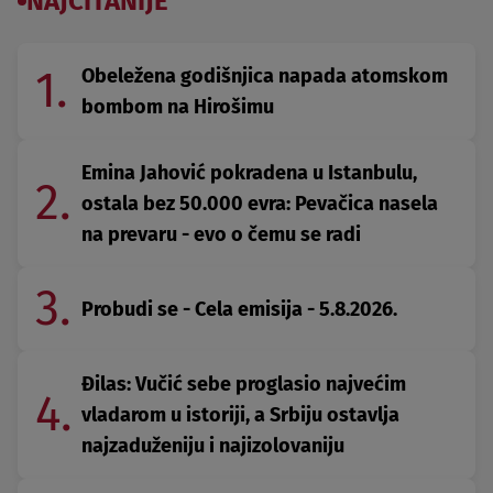
NAJČITANIJE
1.
Obeležena godišnjica napada atomskom
bombom na Hirošimu
Emina Jahović pokradena u Istanbulu,
2.
ostala bez 50.000 evra: Pevačica nasela
na prevaru - evo o čemu se radi
3.
Probudi se - Cela emisija - 5.8.2026.
Đilas: Vučić sebe proglasio najvećim
4.
vladarom u istoriji, a Srbiju ostavlja
najzaduženiju i najizolovaniju