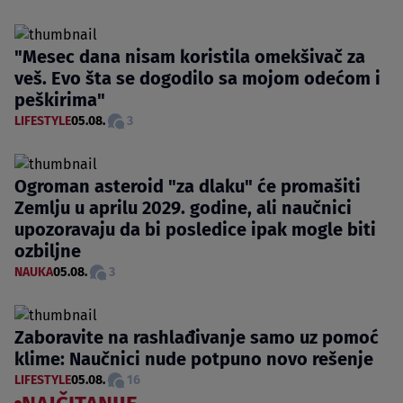
"Mesec dana nisam koristila omekšivač za
veš. Evo šta se dogodilo sa mojom odećom i
peškirima"
LIFESTYLE
05.08.
3
Ogroman asteroid "za dlaku" će promašiti
Zemlju u aprilu 2029. godine, ali naučnici
upozoravaju da bi posledice ipak mogle biti
ozbiljne
NAUKA
05.08.
3
Zaboravite na rashlađivanje samo uz pomoć
klime: Naučnici nude potpuno novo rešenje
LIFESTYLE
05.08.
16