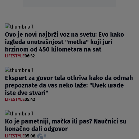
Ovo je novi najbrži voz na svetu: Evo kako
izgleda unutrašnjost "metka" koji juri
brzinom od 450 kilometara na sat
LIFESTYLE
06:32
Ekspert za govor tela otkriva kako da odmah
prepoznate da vas neko laže: "Uvek urade
iste dve stvari"
LIFESTYLE
05:42
Ko je pametniji, mačka ili pas? Naučnici su
konačno dali odgovor
LIFESTYLE
05.08.
8