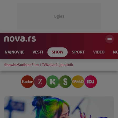
Oglas
NAJNOVIJE
VESTI
SHOW
SPORT
VIDEO
NO
Showbiz
Sudbine
Film i TV
Najveći gubitnik