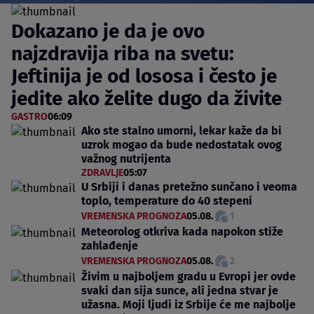
Dokazano je da je ovo
najzdravija riba na svetu:
Jeftinija je od lososa i često je
jedite ako želite dugo da živite
GASTRO
06:09
Ako ste stalno umorni, lekar kaže da bi
uzrok mogao da bude nedostatak ovog
važnog nutrijenta
ZDRAVLJE
05:07
U Srbiji i danas pretežno sunčano i veoma
toplo, temperature do 40 stepeni
VREMENSKA PROGNOZA
05.08.
1
Meteorolog otkriva kada napokon stiže
zahlađenje
VREMENSKA PROGNOZA
05.08.
2
Živim u najboljem gradu u Evropi jer ovde
svaki dan sija sunce, ali jedna stvar je
užasna. Moji ljudi iz Srbije će me najbolje