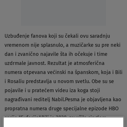
Uzbuđenje fanova koji su čekali ovu saradnju
vremenom nije splasnulo, a muzičarke su pre neki
dan i zvanično najavile šta ih očekuje i time
uzdrmale javnost. Rezultat je atmosferična
numera otpevana većinski na španskom, koja i Bili
i Rosalíu predstavlja u novom svetlu. Obe su se
pojavile i u pratećem videu iza koga stoji
nagrađivani reditelj Nabil.Pesma je objavljena kao
propratna numera druge specijalne epizode HBO
serije "Euforija".Bili je 2020. završila singlom
"Therefore I Am“, a sledećeg meseca stiže i njen