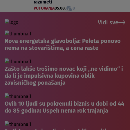
razumeti
PUTOVANJA
05.08.
8
Vidi sve
Nova energetska glavobolja: Peleta ponovo
nema na stovarištima, a cena raste
Zašto lakše trošimo novac koji „ne vidimo“ i
da li je impulsivna kupovina oblik
zavisničkog ponašanja
Ovih 10 ljudi su pokrenuli biznis u dobi od 44
do 85 godina: Uspeh nema rok trajanja