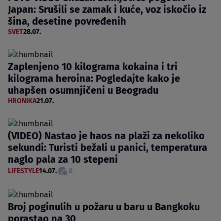
Japan: Srušili se zamak i kuće, voz iskočio iz
šina, desetine povređenih
SVET
28.07.
Zaplenjeno 10 kilograma kokaina i tri
kilograma heroina: Pogledajte kako je
uhapšen osumnjičeni u Beogradu
HRONIKA
21.07.
(VIDEO) Nastao je haos na plaži za nekoliko
sekundi: Turisti bežali u panici, temperatura
naglo pala za 10 stepeni
LIFESTYLE
14.07.
8
Broj poginulih u požaru u baru u Bangkoku
porastao na 30