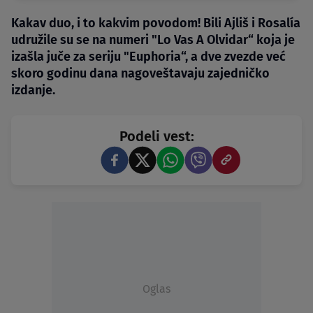
Kakav duo, i to kakvim povodom! Bili Ajliš i Rosalía
udružile su se na numeri "Lo Vas A Olvidar“ koja je
izašla juče za seriju "Euphoria“, a dve zvezde već
skoro godinu dana nagoveštavaju zajedničko
izdanje.
Podeli vest:
Oglas