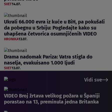
SVET
14.07.
Ukrali 66.000 evra iz kuće u BiH, pa pokušali
da pobegnu u Srbiju: Pogledajte kako su
uhapšena četvorica osumnjičenih VIDEO
HRONIKA
13.07.
Drama nadomak Pariza: Vatra stigla do
naselja, evakuisano 1.000 ljudi
SVET
13.07.
Vidi sve
VIDEO Broj žrtava velikog požara u Španiji
porastao na 13, preminula jedna Britanka