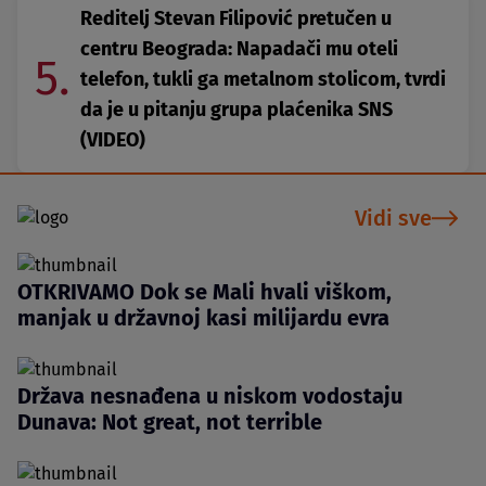
Reditelj Stevan Filipović pretučen u
centru Beograda: Napadači mu oteli
5.
telefon, tukli ga metalnom stolicom, tvrdi
da je u pitanju grupa plaćenika SNS
(VIDEO)
Vidi sve
OTKRIVAMO Dok se Mali hvali viškom,
manjak u državnoj kasi milijardu evra
Država nesnađena u niskom vodostaju
Dunava: Not great, not terrible