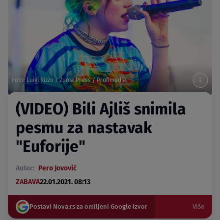
Foto: Luigi Rizzo / Zuma Press / Profimedia
(VIDEO) Bili Ajliš snimila
pesmu za nastavak
"Euforije"
Autor:
Pero Jovović
ZABAVA
22.01.2021. 08:13
Postavi Nova.rs za omiljeni Google izvor
Više