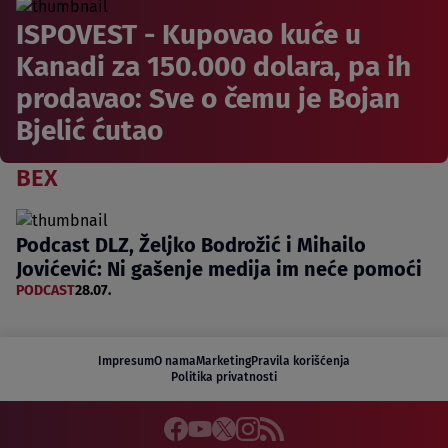
ISPOVEST - Kupovao kuće u
Kanadi za 150.000 dolara, pa ih
prodavao: Sve o čemu je Bojan
Bjelić ćutao
BEX
Podcast DLZ, Željko Bodrožić i Mihailo
Jovićević: Ni gašenje medija im neće pomoći
PODCAST
28.07.
Impresum
O nama
Marketing
Pravila korišćenja
Politika privatnosti