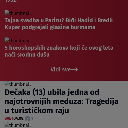
Tajna svadba u Parizu? Điđi Hadid i Bredli
Kuper podgrejali glasine burmama
5 horoskopskih znakova koji će ovog leta
naći srodnu dušu
Vidi sve
Dečaka (13) ubila jedna od
najotrovnijih meduza: Tragedija
u turističkom raju
SVET
04.08.
1