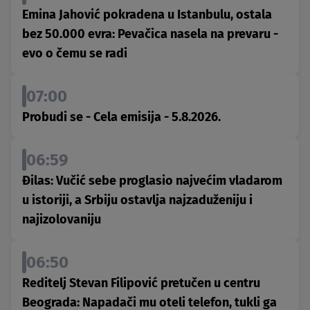
Emina Jahović pokradena u Istanbulu, ostala
bez 50.000 evra: Pevačica nasela na prevaru -
evo o čemu se radi
07:00
Probudi se - Cela emisija - 5.8.2026.
06:59
Đilas: Vučić sebe proglasio najvećim vladarom
u istoriji, a Srbiju ostavlja najzaduženiju i
najizolovaniju
06:50
Reditelj Stevan Filipović pretučen u centru
Beograda: Napadači mu oteli telefon, tukli ga