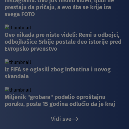
Instagramu: Ovo još nismo videli, ljudi ne
prestaju da pričaju, a evo šta se krije iza
svega FOTO
Ovo nikada pre niste videli: Remi u odbojci,
odbojkašice Srbije postale deo istorije pred
Evropsko prvenstvo
Iz FIFA se oglasili zbog Infantina i novog
skandala
Miljenik "grobara" podelio oproštajnu
poruku, posle 15 godina odlučio da je kraj
Vidi sve