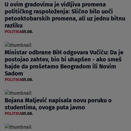
U ovim gradovima je vidljiva promena
političkog raspoloženja: Slično bilo uoči
petooktobarskih promena, ali uz jednu bitnu
razliku
POLITIKA
05.08.
Ministar odbrane BiH odgovara Vučiću: Da je
postojao zahtev, bio bi uhapšen - ako smeš
hajde da prošetamo Beogradom ili Novim
Sadom
POLITIKA
05.08.
Bojana Maljević napisala novu poruku o
studentima, ovoga puta javno
POLITIKA
05.08.