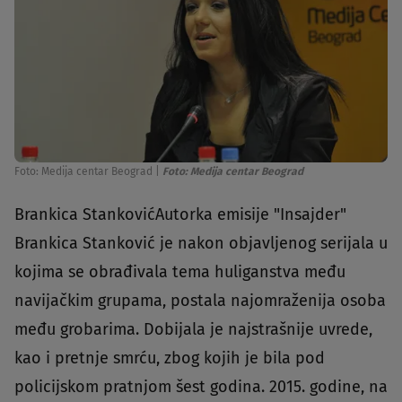
Foto: Medija centar Beograd
|
Foto: Medija centar Beograd
Brankica StankovićAutorka emisije "Insajder"
Brankica Stanković je nakon objavljenog serijala u
kojima se obrađivala tema huliganstva među
navijačkim grupama, postala najomraženija osoba
među grobarima. Dobijala je najstrašnije uvrede,
kao i pretnje smrću, zbog kojih je bila pod
policijskom pratnjom šest godina. 2015. godine, na