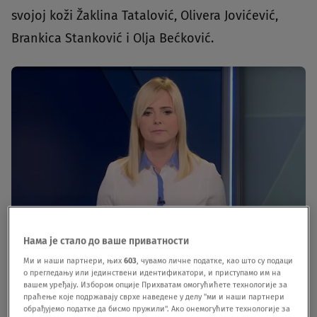
svojoj koži Žaklina Tatalović, Olivera Jovićević,
Brankica Stanković i Olja Bećković.
Нама је стало до ваше приватности
Ми и наши партнери, њих
603
, чувамо личне податке, као што су подаци
Foto: N1
|
Foto: N1
о прегледању или јединствени идентификатори, и приступамо им на
вашем уређају. Избором опције Прихватам омогућићете технологије за
праћење које подржавају сврхе наведене у делу "ми и наши партнери
Žaklina TatalovićOva godina bila je mnogo burna
обрађујемо податке да бисмо пружили". Ако онемогућите технологије за