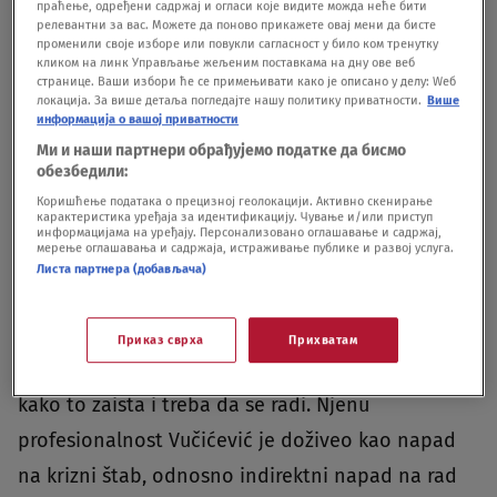
праћење, одређени садржај и огласи које видите можда неће бити
za novinarku N1 televizije, Žaklinu Tatalović. Osim
релевантни за вас. Можете да поново прикажете овај мени да бисте
променили своје изборе или повукли сагласност у било ком тренутку
što ju je u nedelju veče, u emisiji "Hit Tvit"
кликом на линк Управљање жељеним поставкама на дну ове веб
isprozivao folker Aca Lukas, ova novinarka trpi
странице. Ваши избори ће се примењивати како је описано у делу: Wеб
локација. За више детаља погледајте нашу политику приватности.
Више
razne seksističke uvrede na svoj račun još od
информација о вашој приватности
Ми и наши партнери обрађујемо податке да бисмо
aprila ove godine. Urednik jednog prorežimskog
обезбедили:
medija Dragan J. Vučićević je na svojim društvenim
Коришћење података о прецизној геолокацији. Активно скенирање
карактеристика уређаја за идентификацију. Чување и/или приступ
mrežama i pojedninim televizijama vređao Žaklinu
информацијама на уређају. Персонализовано оглашавање и садржај,
мерење оглашавања и садржаја, истраживање публике и развој услуга.
Tatalović nakon konferencije za medije na kojoj je
Листа партнера (добављача)
krizni štab iznosio podatke u vezi sa korona
virusom. Njega je, naime, iznervirala smelost
Приказ сврха
Прихватам
novinarke, koja je samo radila svoj posao, onako
kako to zaista i treba da se radi. Njenu
profesionalnost Vučićević je doživeo kao napad
na krizni štab, odnosno indirektni napad na rad