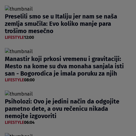
Preselili smo se u Italiju jer nam se naša
zemlja smučila: Evo koliko manje para
trošimo mesečno
LIFESTYLE
12:00
Manastir koji prkosi vremenu i gravitaciji:
Mesto na kome su dva monaha sanjala isti
san - Bogorodica je imala poruku za njih
LIFESTYLE
08:00
Psiholozi: Ovo je jedini način da odgojite
pametno dete, a ovu rečenicu nikada
nemojte izgovoriti
LIFESTYLE
06:04