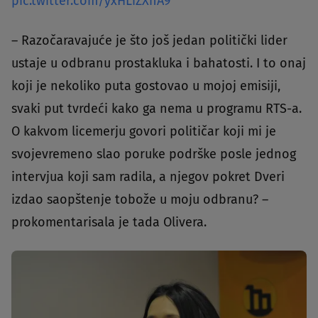
pic.twitter.com/yxHLiZXhA9
– Razočaravajuće je što još jedan politički lider
ustaje u odbranu prostakluka i bahatosti. I to onaj
koji je nekoliko puta gostovao u mojoj emisiji,
svaki put tvrdeći kako ga nema u programu RTS-a.
O kakvom licemerju govori političar koji mi je
svojevremeno slao poruke podrške posle jednog
intervjua koji sam radila, a njegov pokret Dveri
izdao saopštenje tobože u moju odbranu? –
prokomentarisala je tada Olivera.