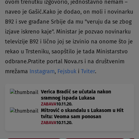
ovom trenutku izgovorio, jednostavno nemam –
naveo je Gašić.Kako je dodao, on moli i novinarku
B92 i sve građane Srbije da mu "veruju da se zbog
izjave iskreno kaje". Ministar je pozvao novinarku
televizije B92 i lično joj se izvinio na onome što je
rekao u Trsteniku, saopštilo je tada Ministarstvo
odbrane.Pratite portal Nova.rs i na društvenim
mrežama
Instagram
,
Fejsbuk
i
Tviter
.
Verica Bradić se ućutala nakon
sramnog ispada Lukasa
ZABAVA
10.11.20.
Mitrović o skandalu s Lukasom u Hit
tvitu: Veoma sam ponosan
ZABAVA
10.11.20.