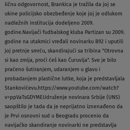
ličnu odgovornost, Brankica je tražila da joj se
ukine policijsko obezbeđenje koje joj je odlukom
nadležnih institucija dodeljeno 2009.
godine.Navijači fudbalskog kluba Partizan su 2009.
godine na utakmici vređali novinarku B92 i uputili
joj pretnje smrću, skandirajući sa tribina "Otrovna
si kao zmija, proći ćeš kao Ćuruvija". Sve je bilo
praćeno šutiranjem, udaranjem u glavu i
probadanjem plastične lutke, koja je predstavljala
Stankovićevu.https://www.youtube.com/watch?
v=ppVaTsGDYMEUdruženje novinara Srbije (UNS)
saopštilo je tada da je neprijatno iznenađeno da
je Prvi osnovni sud u Beogradu procenio da
navijačko skandiranje novinarki ne predstavlja