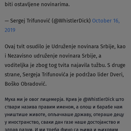
biti ostavljene novinarima.
— Sergej Trifunović (@WhistlerDick)
October 16,
2019
Ovaj tvit osudilo je Udruženje novinara Srbije, kao
i Nezavisno udruženje novinara Srbije, a
voditeljka je zbog tog tvita najavila tužbu. S druge
strane, Sergeja Trifunovića je podržao lider Dveri,
Boško Obradović.
Мука ми је овог лицемерја. Крив је
@WhistlerDick
што
ствари назива правим именом, а олош и барабе нам
уништише животе, опљачкаше државу, отераше децу
у иностранство, сваки дан газе наше достојанство и
здрав разум. И ми треба фино са њима и њиховим