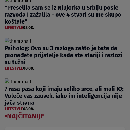
"Preselila sam se iz Njujorka u Srbiju posle
razvoda i zažalila - ove 4 stvari su me skupo
koštale"
LIFESTYLE
08.08.
Psiholog: Ovo su 3 razloga zašto je teže da
pronađete prijatelje kada ste stariji i razlozi
su tužni
LIFESTYLE
08.08.
7 rasa pasa koji imaju veliko srce, ali mali IQ:
Voleće vas zauvek, iako im inteligencija nije
jača strana
LIFESTYLE
08.08.
NAJČITANIJE