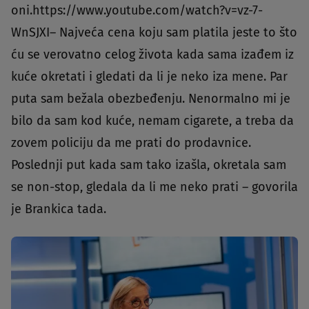
oni.https://www.youtube.com/watch?v=vz-7-
WnSJXI– Najveća cena koju sam platila jeste to što
ću se verovatno celog života kada sama izađem iz
kuće okretati i gledati da li je neko iza mene. Par
puta sam bežala obezbeđenju. Nenormalno mi je
bilo da sam kod kuće, nemam cigarete, a treba da
zovem policiju da me prati do prodavnice.
Poslednji put kada sam tako izašla, okretala sam
se non-stop, gledala da li me neko prati – govorila
je Brankica tada.