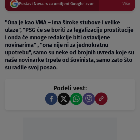
Postavi Nova.rs za omiljeni Google izvor
Više
"Ona je kao VMA – ima široke stubove i velike
ulaze", "PSG će se boriti za legalizaciju prostitucije
i onda će mnoge redakcije biti ostavljene
novinarima" , "ona nije ni za jednokratnu
upotrebu", samo su neke od brojnih uvreda koje su
naše novinarke trpele od šovinista, samo zato što
su radile svoj posao.
Podeli vest: