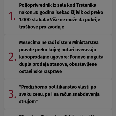
Poljoprivrednik iz sela kod Trstenika
1.
nakon 30 godina isekao šljivik od preko
1.000 stabala: Više ne može da pokrije
troškove proizvodnje
Mesecima ne radi sistem Ministarstva
pravde preko kojeg notari overavaju
2.
kupoprodajne ugovore: Ponovo moguća
dupla prodaja stanova, obustavljene
ostavinske rasprave
"Predizborno politikanstvo vlasti po
3.
svaku cenu, pa i na račun snabdevanja
strujom"