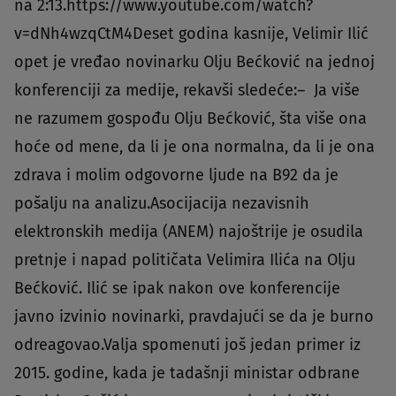
na 2:13.https://www.youtube.com/watch?
v=dNh4wzqCtM4Deset godina kasnije, Velimir Ilić
opet je vređao novinarku Olju Bećković na jednoj
konferenciji za medije, rekavši sledeće:– Ja više
ne razumem gospođu Olju Bećković, šta više ona
hoće od mene, da li je ona normalna, da li je ona
zdrava i molim odgovorne ljude na B92 da je
pošalju na analizu.Asocijacija nezavisnih
elektronskih medija (ANEM) najoštrije je osudila
pretnje i napad političata Velimira Ilića na Olju
Bećković. Ilić se ipak nakon ove konferencije
javno izvinio novinarki, pravdajući se da je burno
odreagovao.Valja spomenuti još jedan primer iz
2015. godine, kada je tadašnji ministar odbrane