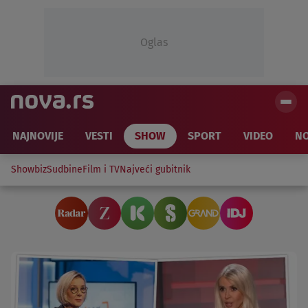
Oglas
NAJNOVIJE
VESTI
SHOW
SPORT
VIDEO
NO
Showbiz
Sudbine
Film i TV
Najveći gubitnik