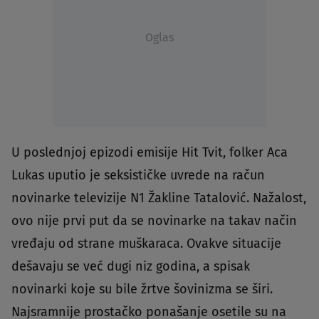
Oglas
U poslednjoj epizodi emisije Hit Tvit, folker Aca
Lukas uputio je seksističke uvrede na račun
novinarke televizije N1 Žakline Tatalović. Nažalost,
ovo nije prvi put da se novinarke na takav način
vređaju od strane muškaraca. Ovakve situacije
dešavaju se već dugi niz godina, a spisak
novinarki koje su bile žrtve šovinizma se širi.
Najsramnije prostačko ponašanje osetile su na