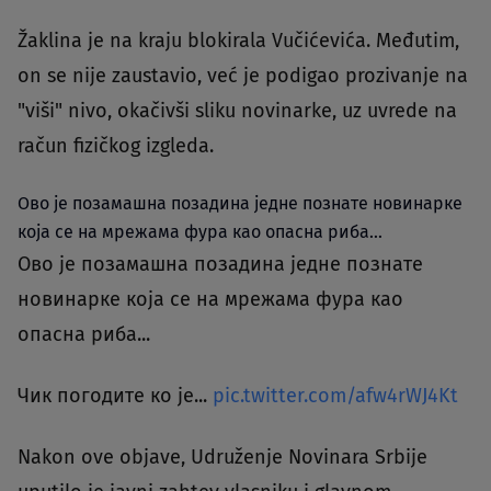
Žaklina je na kraju blokirala Vučićevića. Međutim,
on se nije zaustavio, već je podigao prozivanje na
"viši" nivo, okačivši sliku novinarke, uz uvrede na
račun fizičkog izgleda.
Ово је позамашна позадина једне познате новинарке
која се на мрежама фура као опасна риба...
Ово је позамашна позадина једне познате
новинарке која се на мрежама фура као
опасна риба...
Чик погодите ко је...
pic.twitter.com/afw4rWJ4Kt
Nakon ove objave, Udruženje Novinara Srbije