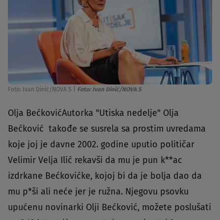
Foto: Ivan Dinić/NOVA S
|
Foto: Ivan Dinić/NOVA S
Olja BećkovićAutorka "Utiska nedelje" Olja
Bećković takođe se susrela sa prostim uvredama
koje joj je davne 2002. godine uputio političar
Velimir Velja Ilić rekavši da mu je pun k**ac
izdrkane Bećkovićke, kojoj bi da je bolja dao da
mu p*ši ali neće jer je ružna. Njegovu psovku
upućenu novinarki Olji Bećković, možete poslušati