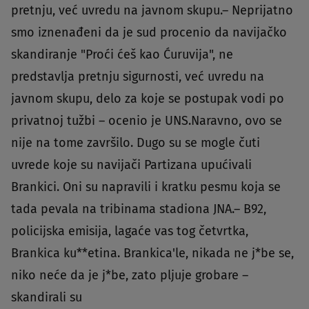
pretnju, već uvredu na javnom skupu.– Neprijatno
smo iznenađeni da je sud procenio da navijačko
skandiranje "Proći ćeš kao Ćuruvija", ne
predstavlja pretnju sigurnosti, već uvredu na
javnom skupu, delo za koje se postupak vodi po
privatnoj tužbi – ocenio je UNS.Naravno, ovo se
nije na tome završilo. Dugo su se mogle čuti
uvrede koje su navijači Partizana upućivali
Brankici. Oni su napravili i kratku pesmu koja se
tada pevala na tribinama stadiona JNA.– B92,
policijska emisija, lagaće vas tog četvrtka,
Brankica ku**etina. Brankica'le, nikada ne j*be se,
niko neće da je j*be, zato pljuje grobare –
skandirali su