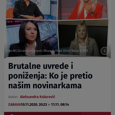
Foto:N1/Zoran Lončarević/Nova.rs/Ivan Dinić/Nova S/RTS
Brutalne uvrede i
poniženja: Ko je pretio
našim novinarkama
Autor:
Aleksandra Kolarević
>
ZABAVA
10.11.2020. 20:23
11.11. 08:14