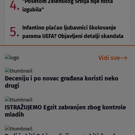
4.
"Posetom Zelenskog Srbija nije ništa
izgubila"
5.
Infantino plaćao ljubavnici školovanje
parama UEFA? Objavljeni detalji skandala
Vidi sve
Deceniju i po novac građana koristi neko
drugi
ISTRAŽUJEMO Egzit zabranjen zbog kontrole
mladih