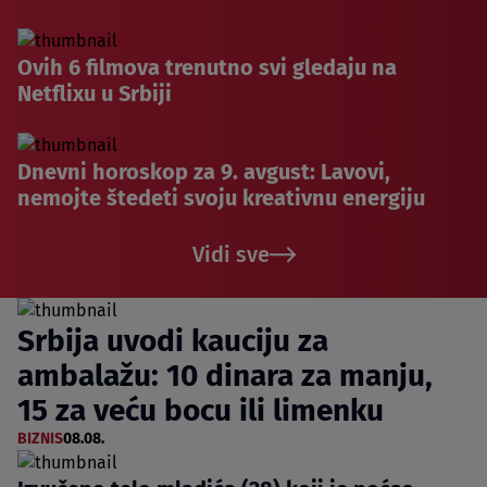
Ovih 6 filmova trenutno svi gledaju na
Netflixu u Srbiji
Dnevni horoskop za 9. avgust: Lavovi,
nemojte štedeti svoju kreativnu energiju
Vidi sve
Srbija uvodi kauciju za
ambalažu: 10 dinara za manju,
15 za veću bocu ili limenku
BIZNIS
08.08.