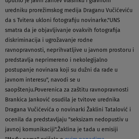
uputilo je javni zahtev vlasniku i glavnom
uredniku prorežimskog medija Draganu Vučićeviću
da s Tvitera ukloni fotografiju novinarke."UNS
smatra da je objavljivanje ovakvih fotografija
diskriminacija i ugrožavanje rodne
ravnopravnosti, neprihvatljive u javnom prostoru i
predstavlja neprimereno i nekolegijalno
postupanje novinara koji su dužni da rade u
javnom interesu", navodi se u
saopštenju.Poverenica za zaštitu ravnopravnosti
Brankica Janković osudila je tvitove urednika
Dragana Vučićevića o novinarki Žaklini Tatalović i
ocenila da predstavljaju "seksizam nedopustiv u
javnoj komunikaciji".Žaklina je tada u emisiji