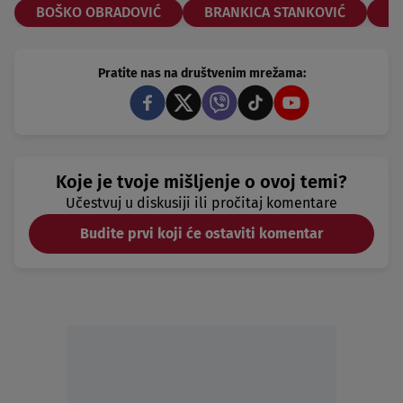
BOŠKO OBRADOVIĆ
BRANKICA STANKOVIĆ
B
Pratite nas na društvenim mrežama:
Koje je tvoje mišljenje o ovoj temi?
Učestvuj u diskusiji ili pročitaj komentare
Budite prvi koji će ostaviti komentar