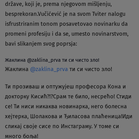
države, koji je, prema njegovom mišljenju,
besprekoran.Vučićević je na svom Tviter nalogu
isfrustriranim tonom posavetovao novinarku da
promeni profesiju i da se, umesto novinarstvom,
bavi slikanjem svog poprsja:
Жаклина
@zaklina_prva
ти си чисто зло!
Жаклина
@zaklina_prva
ти си чисто зло!
Ти прозиваш и оптужујеш професора Кона и
докторку Кисић?!?Срам те било, несрећо! Стиди
се! Ти ниси никаква новинарка, него болесна
хејтерка, Шолакова и Ђиласова плаћеница!Иди
сликај своје сисе по Инстаграму. У томе си
много боља!