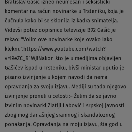
Bratislav Gašić izneo neumesan i seksistički
komentar na račun novinarke u Trsteniku, koja je
čučnula kako bi se sklonila iz kadra snimatelja.
Videvši potez dopisnice televizije B92 Gašić je
rekao: "Volim ove novinarke koje ovako lako
kleknu".https://www.youtube.com/watch?
v=l9eZC_R1WJINakon što je u medijima objavljen
Gašićev ispad u Trsteniku, bivši ministar uputio je
pisano izvinjenje u kojem navodi da nema
opravdanja za svoju izjavu. Mediji su tada njegovo
izvinjenje preneli u celosti:– Želim da se javno
izvinim novinarki Zlatiji Labović i srpskoj javnosti
zbog mog današnjeg sramnog i skandaloznog
ponašanja. Opravdanja na moju izjavu, šta god u