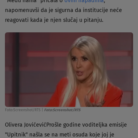
"Među nama" pričala o
ovim napadima
,
napomenuvši da je sigurna da institucije neće
reagovati kada je njen slučaj u pitanju.
Foto:Screenshot/RTS
|
Foto:Screenshot/RTS
Olivera JovićevićProšle godine voditeljka emisije
"Upitnik" našla se na meti osuda koje joj je