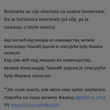
Novinarka se nije obazirala na ovakve komentare,
što je Vučićevića iznerviralo još više, pa je
nastavio, u istom maniru:
Кад смо већ код лекција из новинарства, велики
Александар Тијанић једном је описујући Бубу Морину
написао:
Кад смо већ код лекција из новинарства,
велики Александар Тијанић једном је описујући
Бубу Морину написао:
“”.Не знам зашто, али мене овај цитат необично
подсећа на нашу вољену Жакицу
@zaklina_prva
???
https://t.co/v4k1Ws24Oi