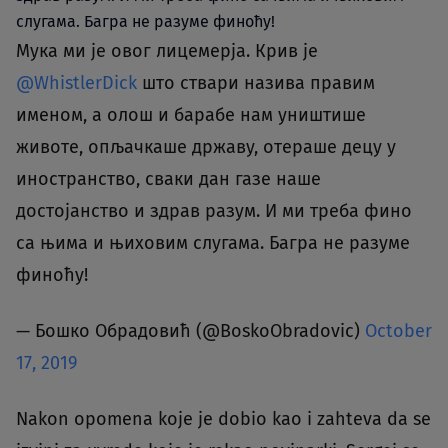
слугама. Багра не разуме финоћу!
Мука ми је овог лицемерја. Крив је
@WhistlerDick
што ствари назива правим
именом, а олош и барабе нам уништише
животе, опљачкаше државу, отераше децу у
иностранство, сваки дан газе наше
достојанство и здрав разум. И ми треба фино
са њима и њиховим слугама. Багра не разуме
финоћу!
— Бошко Обрадовић (@BoskoObradovic)
October
17, 2019
Nakon opomena koje je dobio kao i zahteva da se