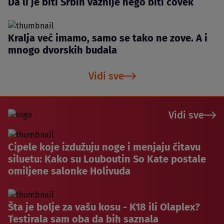
Da li je biti Srbin važnije nego biti čovek
Kralja već imamo, samo se tako ne zove. A i
mnogo dvorskih budala
Vidi sve
Vidi sve
Cipele koje izdužuju noge i menjaju čitavu
siluetu: Kako su Louboutin So Kate postale
omiljene salonke Holivuda
Šta je bolje za vašu kosu - K18 ili Olaplex?
Testirala sam oba da bih saznala