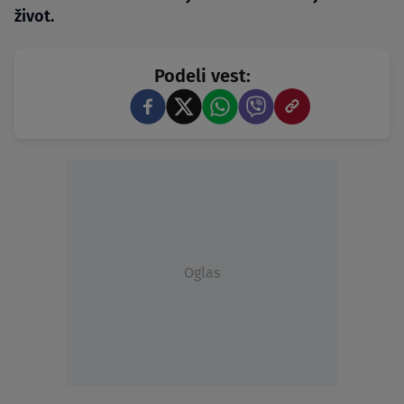
život.
Podeli vest:
Oglas