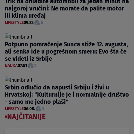
Trik da ohladite automobil za jedan minut na
najgoroj vrućini: Ne morate da palite motor
ili klima uređaj
LIFESTYLE
09:22
6
Potpuno pomračenje Sunca stiže 12. avgusta,
ali senka ide u pogrešnom smeru: Evo šta će
se videti iz Srbije
NAUKA
07:51
2
Srbin odlučio da napusti Srbiju i živi u
Hrvatskoj: "Kulturnije je i normalnije društvo
- samo me jedno plaši"
LIFESTYLE
06.08.
9
NAJČITANIJE