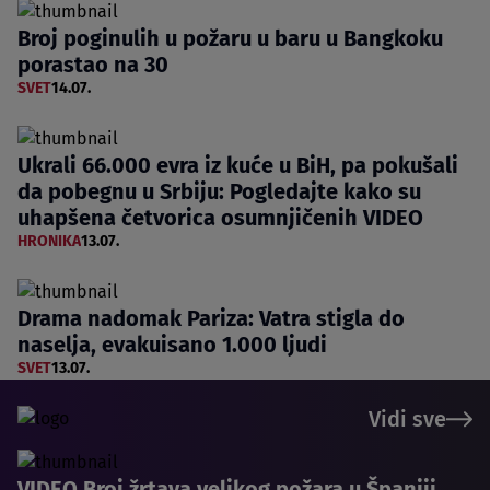
Broj poginulih u požaru u baru u Bangkoku
porastao na 30
SVET
14.07.
Ukrali 66.000 evra iz kuće u BiH, pa pokušali
da pobegnu u Srbiju: Pogledajte kako su
uhapšena četvorica osumnjičenih VIDEO
HRONIKA
13.07.
Drama nadomak Pariza: Vatra stigla do
naselja, evakuisano 1.000 ljudi
SVET
13.07.
Vidi sve
VIDEO Broj žrtava velikog požara u Španiji