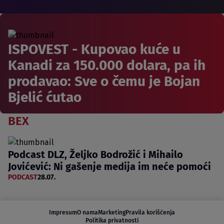
ISPOVEST - Kupovao kuće u
Kanadi za 150.000 dolara, pa ih
prodavao: Sve o čemu je Bojan
Bjelić ćutao
BEX
Podcast DLZ, Željko Bodrožić i Mihailo
Jovićević: Ni gašenje medija im neće pomoći
PODCAST
28.07.
Impresum
O nama
Marketing
Pravila korišćenja
Politika privatnosti