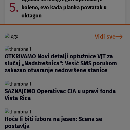
5.
koleno, evo kada planira povratak u
oktagon
Vidi sve
OTKRIVAMO Novi detalji optužnice VJT za
slučaj „Nadstrešnica“: Vesić SMS porukom
zakazao otvaranje nedovršene stanice
SAZNAJEMO Operativac CIA u upravi fonda
Vista Rica
Hoće li biti izbora na jesen: Scena se
postavlja