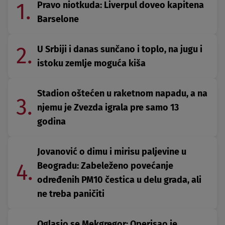
1.
Pravo niotkuda: Liverpul doveo kapitena
Barselone
2.
U Srbiji i danas sunčano i toplo, na jugu i
istoku zemlje moguća kiša
Stadion oštećen u raketnom napadu, a na
3.
njemu je Zvezda igrala pre samo 13
godina
Jovanović o dimu i mirisu paljevine u
4.
Beogradu: Zabeleženo povećanje
određenih PM10 čestica u delu grada, ali
ne treba paničiti
Oglasio se Mekgregor: Operisao je