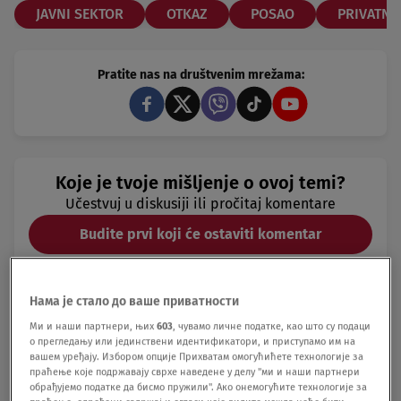
JAVNI SEKTOR
OTKAZ
POSAO
PRIVATNA
Pratite nas na društvenim mrežama:
Koje je tvoje mišljenje o ovoj temi?
Učestvuj u diskusiji ili pročitaj komentare
Budite prvi koji će ostaviti komentar
Нама је стало до ваше приватности
Ми и наши партнери, њих
603
, чувамо личне податке, као што су подаци
о прегледању или јединствени идентификатори, и приступамо им на
вашем уређају. Избором опције Прихватам омогућићете технологије за
праћење које подржавају сврхе наведене у делу "ми и наши партнери
обрађујемо податке да бисмо пружили". Ако онемогућите технологије за