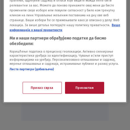
праћење, одређени садржај и огласи које видите можда неће бити
релевантни за вас. Можете да поново прикажете овај мени да бисте
променили своје изборе или повукли сагласност у било ком тренутку
Oglas
кликом на линк Управљање жељеним поставкама на дну ове веб
странице. Ваши избори ће се примењивати како је описано у делу: Wеб
локација. За више детаља погледајте нашу политику приватности.
Више
информација о вашој приватности
Ми и наши партнери обрађујемо податке да бисмо
обезбедили:
Коришћење података о прецизној геолокацији. Активно скенирање
карактеристика уређаја за идентификацију. Чување и/или приступ
информацијама на уређају. Персонализовано оглашавање и садржај,
мерење оглашавања и садржаја, истраживање публике и развој услуга.
Листа партнера (добављача)
Oglas
Приказ сврха
Прихватам