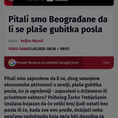
Pitali smo Beograđane da
li se plaše gubitka posla
Autor:
Veljko Pajović
>
VIDEO DANA
21.03.2020. 08:30
08:55
Postavi Nova.rs za omiljeni Google izvor
Više
Pitali smo zaposlene da li se, zbog smanjene
ekonomske aktivnosti u zemlji, plaše gubitka
posla, ko je ugroženiji - zaposleni u državnom ili
privatnom sektoru? Psiholog Žarko Trebješanin
izražava bojazan da će veliki broj ljudi ostati bez
posla ili će, kada sve ovo prođe, dobijati neku
novčanu nadoknadu koja neće biti dovoljna za