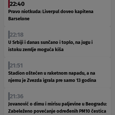
22:40
Pravo niotkuda: Liverpul doveo kapitena
Barselone
22:18
U Srbiji i danas sunčano i toplo, na jugu i
istoku zemlje moguća kiša
21:51
Stadion oštećen u raketnom napadu, a na
njemu je Zvezda igrala pre samo 13 godina
21:36
Jovanović o dimu i mirisu paljevine u Beogradu:
Zabeleženo povećanje određenih PM10 čestica