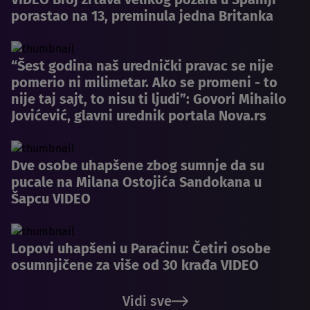
porastao na 13, preminula jedna Britanka
“Šest godina naš urednički pravac se nije
pomerio ni milimetar. Ako se promeni - to
nije taj sajt, to nisu ti ljudi”: Govori Mihailo
Jovićević, glavni urednik portala Nova.rs
Dve osobe uhapšene zbog sumnje da su
pucale na Milana Ostojića Sandokana u
Šapcu VIDEO
Lopovi uhapšeni u Paraćinu: Četiri osobe
osumnjičene za više od 30 krađa VIDEO
Vidi sve