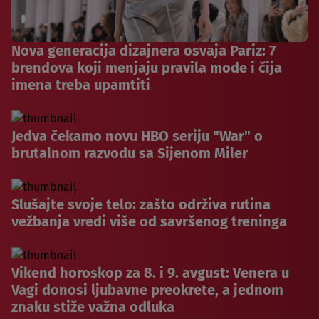
Nova generacija dizajnera osvaja Pariz: 7
brendova koji menjaju pravila mode i čija
imena treba upamtiti
Jedva čekamo novu HBO seriju "War" o
brutalnom razvodu sa Sijenom Miler
Slušajte svoje telo: zašto održiva rutina
vežbanja vredi više od savršenog treninga
Vikend horoskop za 8. i 9. avgust: Venera u
Vagi donosi ljubavne preokrete, a jednom
znaku stiže važna odluka