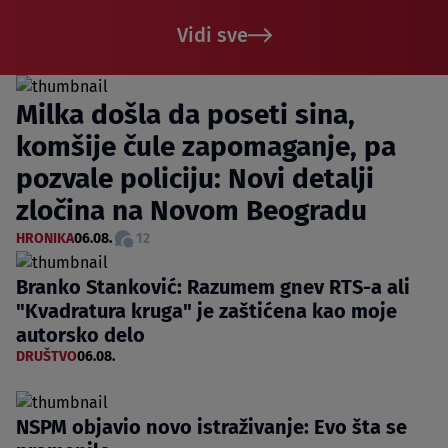
Vidi sve
Milka došla da poseti sina,
komšije čule zapomaganje, pa
pozvale policiju: Novi detalji
zločina na Novom Beogradu
HRONIKA
06.08.
12
Branko Stanković: Razumem gnev RTS-a ali
"Kvadratura kruga" je zaštićena kao moje
autorsko delo
DRUŠTVO
06.08.
NSPM objavio novo istraživanje: Evo šta se