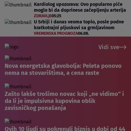
Kardiolog upozorava: Ovo popularno piće
moglo bi da doprinese začepljenju arterija
ZDRAVLJE
05:25
U Srbiji i danas veoma toplo, posle podne
kratkotrajni pljuskovi sa grmljavinom
VREMENSKA PROGNOZA
06.08.
Vidi sve
Nova energetska glavobolja: Peleta ponovo
nema na stovarištima, a cena raste
Zašto lakše trošimo novac koji „ne vidimo“ i
da li je impulsivna kupovina oblik
zavisničkog ponašanja
Ovih 10 ljudi su pokrenuli biznis u dobi od 44