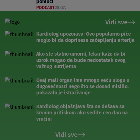
pomoći
PODCAST
28.07.
Vidi sve
Kardiolog upozorava: Ovo popularno piće
moglo bi da doprinese začepljenju arterija
Ako ste stalno umorni, lekar kaže da bi
uzrok mogao da bude nedostatak ovog
važnog nutrijenta
Ovaj mali organ ima mnogo veću ulogu u
dugovečnosti nego što se dosad mislilo,
pokazalo je istraživanje
Kardiolog objašnjava šta se dešava sa
krvnim pritiskom ako sedite ceo dan na
vrućini
Vidi sve