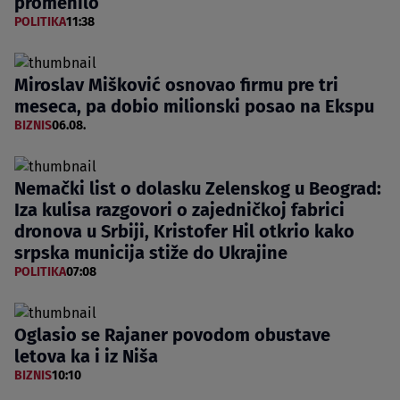
promenilo
POLITIKA
11:38
Miroslav Mišković osnovao firmu pre tri
meseca, pa dobio milionski posao na Ekspu
BIZNIS
06.08.
Nemački list o dolasku Zelenskog u Beograd:
Iza kulisa razgovori o zajedničkoj fabrici
dronova u Srbiji, Kristofer Hil otkrio kako
srpska municija stiže do Ukrajine
POLITIKA
07:08
Oglasio se Rajaner povodom obustave
letova ka i iz Niša
BIZNIS
10:10