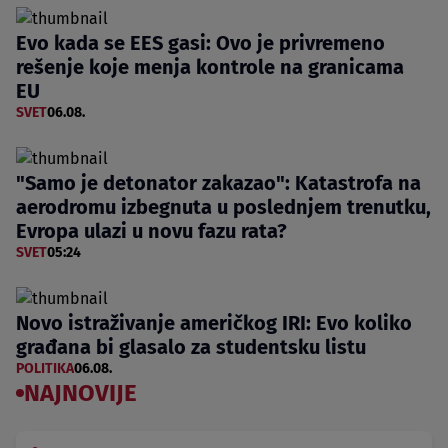
Evo kada se EES gasi: Ovo je privremeno
rešenje koje menja kontrole na granicama
EU
SVET
06.08.
"Samo je detonator zakazao": Katastrofa na
aerodromu izbegnuta u poslednjem trenutku,
Evropa ulazi u novu fazu rata?
SVET
05:24
Novo istraživanje američkog IRI: Evo koliko
građana bi glasalo za studentsku listu
POLITIKA
06.08.
NAJNOVIJE