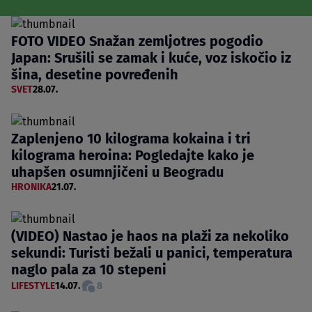
FOTO VIDEO Snažan zemljotres pogodio
Japan: Srušili se zamak i kuće, voz iskočio iz
šina, desetine povređenih
SVET
28.07.
Zaplenjeno 10 kilograma kokaina i tri
kilograma heroina: Pogledajte kako je
uhapšen osumnjičeni u Beogradu
HRONIKA
21.07.
(VIDEO) Nastao je haos na plaži za nekoliko
sekundi: Turisti bežali u panici, temperatura
naglo pala za 10 stepeni
LIFESTYLE
14.07.
8