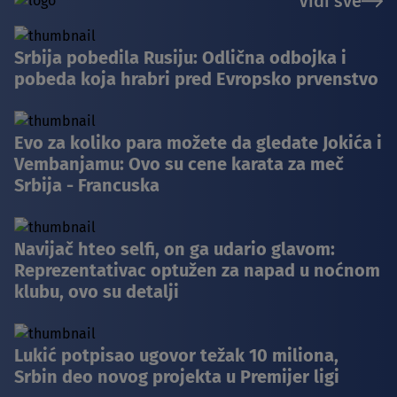
Vidi sve
Srbija pobedila Rusiju: Odlična odbojka i
pobeda koja hrabri pred Evropsko prvenstvo
Evo za koliko para možete da gledate Jokića i
Vembanjamu: Ovo su cene karata za meč
Srbija - Francuska
Navijač hteo selfi, on ga udario glavom:
Reprezentativac optužen za napad u noćnom
klubu, ovo su detalji
Lukić potpisao ugovor težak 10 miliona,
Srbin deo novog projekta u Premijer ligi