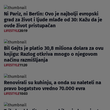
Ni Pariz, ni Berlin: Ovo je najbolji evropski
grad za život i ljude mlađe od 30: Kažu da je
ovde život pristupačan
LIFESTYLE
20:19
Bil Gejts je platio 30,8 miliona dolara za ovu
knjigu: Razlog otkriva mnogo o njegovom
načinu razmišljanja
LIFESTYLE
11:20
Renovirali su kuhinju, a onda su naleteli na
pravo bogatstvo vredno 70.000 evra
LIFESTYLE
10:03