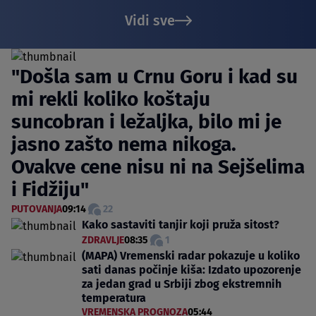
Vidi sve
"Došla sam u Crnu Goru i kad su
mi rekli koliko koštaju
suncobran i ležaljka, bilo mi je
jasno zašto nema nikoga.
Ovakve cene nisu ni na Sejšelima
i Fidžiju"
PUTOVANJA
09:14
22
Kako sastaviti tanjir koji pruža sitost?
ZDRAVLJE
08:35
1
(MAPA) Vremenski radar pokazuje u koliko
sati danas počinje kiša: Izdato upozorenje
za jedan grad u Srbiji zbog ekstremnih
temperatura
VREMENSKA PROGNOZA
05:44