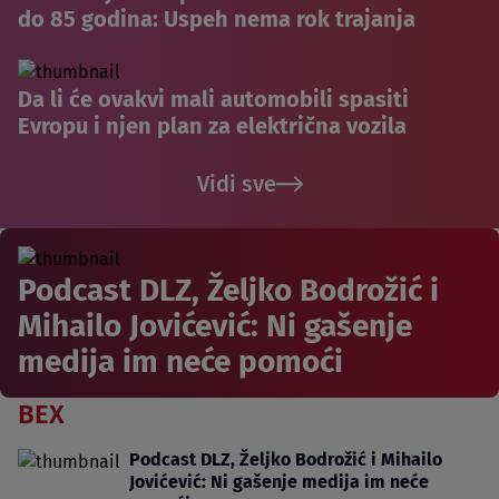
do 85 godina: Uspeh nema rok trajanja
Da li će ovakvi mali automobili spasiti
Evropu i njen plan za električna vozila
Vidi sve
Podcast DLZ, Željko Bodrožić i
Mihailo Jovićević: Ni gašenje
medija im neće pomoći
BEX
Podcast DLZ, Željko Bodrožić i Mihailo
Jovićević: Ni gašenje medija im neće