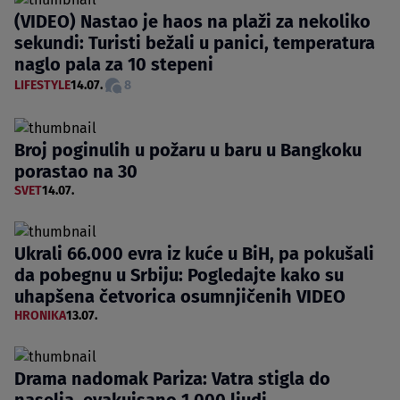
(VIDEO) Nastao je haos na plaži za nekoliko
sekundi: Turisti bežali u panici, temperatura
naglo pala za 10 stepeni
LIFESTYLE
14.07.
8
Broj poginulih u požaru u baru u Bangkoku
porastao na 30
SVET
14.07.
Ukrali 66.000 evra iz kuće u BiH, pa pokušali
da pobegnu u Srbiju: Pogledajte kako su
uhapšena četvorica osumnjičenih VIDEO
HRONIKA
13.07.
Drama nadomak Pariza: Vatra stigla do