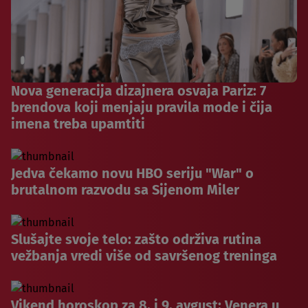
Nova generacija dizajnera osvaja Pariz: 7
brendova koji menjaju pravila mode i čija
imena treba upamtiti
Jedva čekamo novu HBO seriju "War" o
brutalnom razvodu sa Sijenom Miler
Slušajte svoje telo: zašto održiva rutina
vežbanja vredi više od savršenog treninga
Vikend horoskop za 8. i 9. avgust: Venera u