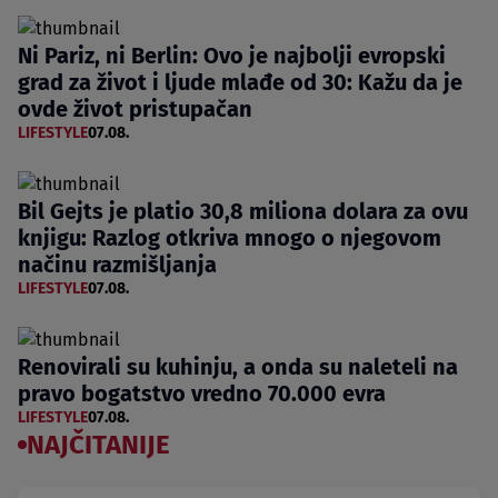
Ni Pariz, ni Berlin: Ovo je najbolji evropski
grad za život i ljude mlađe od 30: Kažu da je
ovde život pristupačan
LIFESTYLE
07.08.
Bil Gejts je platio 30,8 miliona dolara za ovu
knjigu: Razlog otkriva mnogo o njegovom
načinu razmišljanja
LIFESTYLE
07.08.
Renovirali su kuhinju, a onda su naleteli na
pravo bogatstvo vredno 70.000 evra
LIFESTYLE
07.08.
NAJČITANIJE