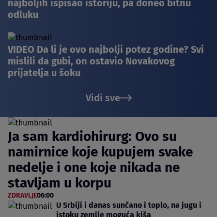
najboljih ispisao istoriju, pa doneo bitnu
odluku
VIDEO Da li je ovo najbolji potez godine? Svi
mislili da gubi, on ostavio Novakovog
prijatelja u šoku
Vidi sve
Ja sam kardiohirurg: Ovo su
namirnice koje kupujem svake
nedelje i one koje nikada ne
stavljam u korpu
ZDRAVLJE
06:00
U Srbiji i danas sunčano i toplo, na jugu i
istoku zemlje moguća kiša