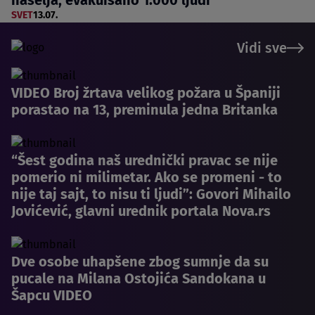
naselja, evakuisano 1.000 ljudi
SVET
13.07.
Vidi sve
VIDEO Broj žrtava velikog požara u Španiji
porastao na 13, preminula jedna Britanka
“Šest godina naš urednički pravac se nije
pomerio ni milimetar. Ako se promeni - to
nije taj sajt, to nisu ti ljudi”: Govori Mihailo
Jovićević, glavni urednik portala Nova.rs
Dve osobe uhapšene zbog sumnje da su
pucale na Milana Ostojića Sandokana u
Šapcu VIDEO