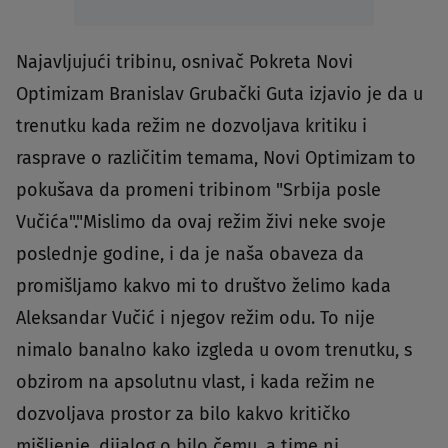
Najavljujući tribinu, osnivač Pokreta Novi
Optimizam Branislav Grubački Guta izjavio je da u
trenutku kada režim ne dozvoljava kritiku i
rasprave o različitim temama, Novi Optimizam to
pokušava da promeni tribinom "Srbija posle
Vučića"."Mislimo da ovaj režim živi neke svoje
poslednje godine, i da je naša obaveza da
promišljamo kakvo mi to društvo želimo kada
Aleksandar Vučić i njegov režim odu. To nije
nimalo banalno kako izgleda u ovom trenutku, s
obzirom na apsolutnu vlast, i kada režim ne
dozvoljava prostor za bilo kakvo kritičko
mišljenje, dijalog o bilo čemu, a time ni