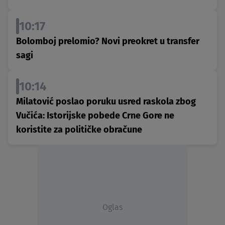
10:17
Bolomboj prelomio? Novi preokret u transfer
sagi
10:14
Milatović poslao poruku usred raskola zbog
Vučića: Istorijske pobede Crne Gore ne
koristite za političke obračune
Oglas