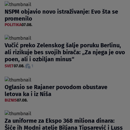
NSPM objavio novo istraživanje: Evo šta se
promenilo
POLITIKA
07.08.
Vučić preko Zelenskog šalje poruku Berlinu,
ali rizikuje bes svojih birača: „Za njega je ovo
poen, ali i ozbiljan minus“
SVET
07.08.
1
Oglasio se Rajaner povodom obustave
letova ka i iz Niša
BIZNIS
07.08.
Za uniforme za Ekspo 368 miliona dinara:
Šiće ih Modni atelje Biljana Tipsarević i Luss