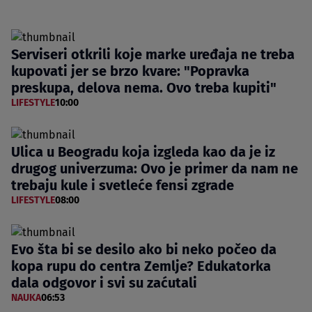
Serviseri otkrili koje marke uređaja ne treba
kupovati jer se brzo kvare: "Popravka
preskupa, delova nema. Ovo treba kupiti"
LIFESTYLE
10:00
Ulica u Beogradu koja izgleda kao da je iz
drugog univerzuma: Ovo je primer da nam ne
trebaju kule i svetleće fensi zgrade
LIFESTYLE
08:00
Evo šta bi se desilo ako bi neko počeo da
kopa rupu do centra Zemlje? Edukatorka
dala odgovor i svi su zaćutali
NAUKA
06:53