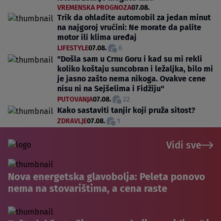
VREMENSKA PROGNOZA
07.08.
Trik da ohladite automobil za jedan minut
na najgoroj vrućini: Ne morate da palite
motor ili klima uređaj
LIFESTYLE
07.08.
6
"Došla sam u Crnu Goru i kad su mi rekli
koliko koštaju suncobran i ležaljka, bilo mi
je jasno zašto nema nikoga. Ovakve cene
nisu ni na Sejšelima i Fidžiju"
PUTOVANJA
07.08.
22
Kako sastaviti tanjir koji pruža sitost?
ZDRAVLJE
07.08.
1
Vidi sve
Nova energetska glavobolja: Peleta ponovo
nema na stovarištima, a cena raste