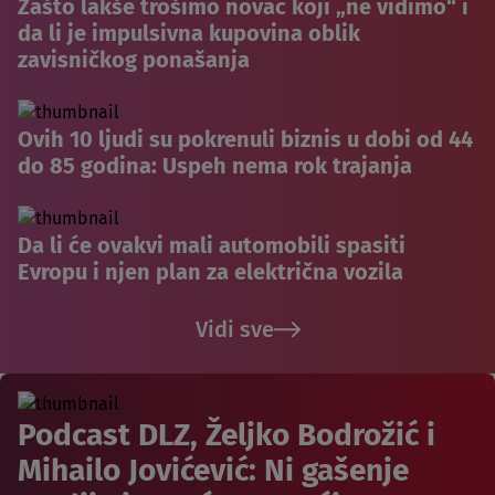
Zašto lakše trošimo novac koji „ne vidimo“ i
da li je impulsivna kupovina oblik
zavisničkog ponašanja
Ovih 10 ljudi su pokrenuli biznis u dobi od 44
do 85 godina: Uspeh nema rok trajanja
Da li će ovakvi mali automobili spasiti
Evropu i njen plan za električna vozila
Vidi sve
Podcast DLZ, Željko Bodrožić i
Mihailo Jovićević: Ni gašenje