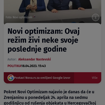
Foto: Novi optimizam
Novi optimizam: Ovaj
režim živi neke svoje
poslednje godine
Autor:
Aleksandar Nastevski
POLITIKA
18.04.2023. 15:43
Postavi Nova.rs za omiljeni Google izvor
Više
Pokret Novi Optimizam najavio je danas da će u
Zrenjaninu u ponedeljak 24. aprila na sedmu
godišnjicu od rušenja objekata u Hercegovačkoj