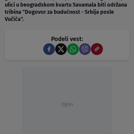
ulici u beogradskom kvartu Savamala biti održana
tribina "Dogovor za budućnost - Srbija posle
Vučića".
Podeli vest:
Oglas