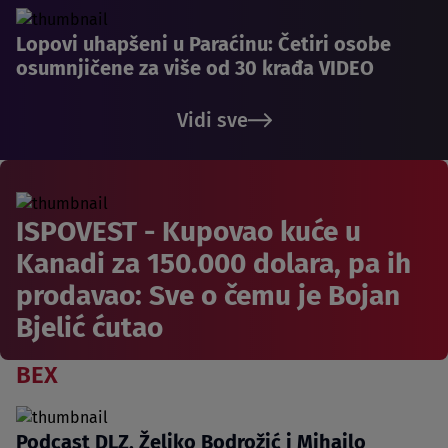
Lopovi uhapšeni u Paraćinu: Četiri osobe
osumnjičene za više od 30 krađa VIDEO
Vidi sve
ISPOVEST - Kupovao kuće u
Kanadi za 150.000 dolara, pa ih
prodavao: Sve o čemu je Bojan
Bjelić ćutao
BEX
Podcast DLZ, Željko Bodrožić i Mihailo