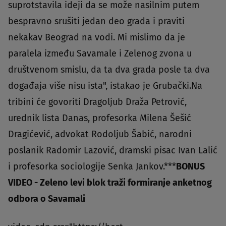
suprotstavila ideji da se može nasilnim putem
bespravno srušiti jedan deo grada i praviti
nekakav Beograd na vodi. Mi mislimo da je
paralela između Savamale i Zelenog zvona u
društvenom smislu, da ta dva grada posle ta dva
događaja više nisu ista", istakao je Grubački.Na
tribini će govoriti Dragoljub Draža Petrović,
urednik lista Danas, profesorka Milena Šešić
Dragićević, advokat Rodoljub Šabić, narodni
poslanik Radomir Lazović, dramski pisac Ivan Lalić
i profesorka sociologije Senka Jankov.***
BONUS
VIDEO - Zeleno levi blok traži formiranje anketnog
odbora o Savamali