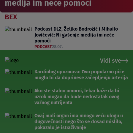
medija im neće pomoći
BEX
Podcast DLZ, Željko Bodrožić i Mihailo
Jovićević: Ni gašenje medija im neće
pomoći
PODCAST
28.07.
Vidi sve
Kardiolog upozorava: Ovo popularno piće
moglo bi da doprinese začepljenju arterija
Ako ste stalno umorni, lekar kaže da bi
uzrok mogao da bude nedostatak ovog
važnog nutrijenta
Ovaj mali organ ima mnogo veću ulogu u
dugovečnosti nego što se dosad mislilo,
pokazalo je istraživanje