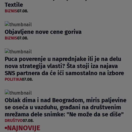
Textile
BIZNIS
07.08.
Objavljene nove cene goriva
BIZNIS
07.08.
Puca poverenje u naprednjake ili je na delu
nova strategija vlasti? Šta stoji iza najava
SNS partnera da će ići samostalno na izbore
POLITIKA
07.08.
Oblak dima i nad Beogradom, miris paljevine
se oseća u vazduhu, građani na društvenim
mrežama dele snimke: "Ne može da se diše"
DRUŠTVO
07.08.
NAJNOVIJE