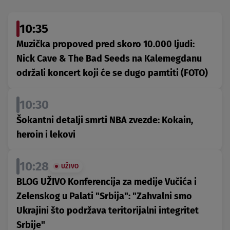
10:35
Muzička propoved pred skoro 10.000 ljudi:
Nick Cave & The Bad Seeds na Kalemegdanu
održali koncert koji će se dugo pamtiti (FOTO)
10:30
Šokantni detalji smrti NBA zvezde: Kokain,
heroin i lekovi
10:28
UŽIVO
BLOG UŽIVO Konferencija za medije Vučića i
Zelenskog u Palati "Srbija": "Zahvalni smo
Ukrajini što podržava teritorijalni integritet
Srbije"