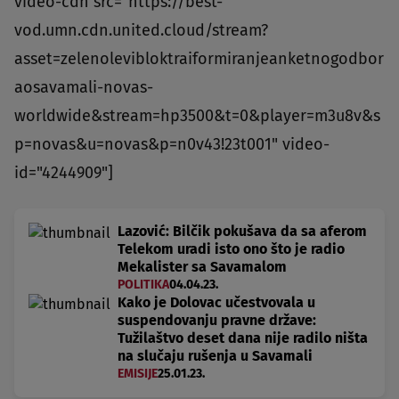
video-cdn src="https://best-
vod.umn.cdn.united.cloud/stream?
asset=zelenolevibloktraiformiranjeanketnogodbor
aosavamali-novas-
worldwide&stream=hp3500&t=0&player=m3u8v&s
p=novas&u=novas&p=n0v43!23t001" video-
id="4244909"]
Lazović: Bilčik pokušava da sa aferom
Telekom uradi isto ono što je radio
Mekalister sa Savamalom
POLITIKA
04.04.23.
Kako je Dolovac učestvovala u
suspendovanju pravne države:
Tužilaštvo deset dana nije radilo ništa
na slučaju rušenja u Savamali
EMISIJE
25.01.23.