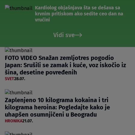
Kardiolog objašnjava šta se dešava sa
krvnim pritiskom ako sedite ceo dan na
vrućini
Vidi sve
FOTO VIDEO Snažan zemljotres pogodio
Japan: Srušili se zamak i kuće, voz iskočio iz
šina, desetine povređenih
SVET
28.07.
Zaplenjeno 10 kilograma kokaina i tri
kilograma heroina: Pogledajte kako je
uhapšen osumnjičeni u Beogradu
HRONIKA
21.07.