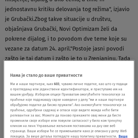
jednostavnu kritiku delovanja tog režima", izjavio
je Grubački.Zbog takve situacije u društvu,
objašnjava Grubački, Novi Optimizam želi da
pokrene dijalog, i to povodom dve teme koje su
vezane za datum 24. april."Postoje jasni povodi
zašto je taj datum i zašto je to u Zrenjaninu. Tada
obeležavamo sedam godina otkako se Zeleno
Нама је стало до ваше приватности
zvono više ne nalazi u pozorištu i u Zrenjaninu.
Ми и наши партнери, њих
603
, чувамо личне податке, као што су подаци
Mislimo da Zrenjanin nije isti posle tog datuma i
о прегледању или јединствени идентификатори, и приступамо им на
вашем уређају. Избором опције Прихватам омогућићете технологије за
posle te činjenice koja nije bila bitna samo za
праћење које подржавају сврхе наведене у делу "ми и наши партнери
обрађујемо податке да бисмо пружили". Ако онемогућите технологије за
nas, već i za zrenjaninsku javnost i uopšte
праћење, одређени садржај и огласи које видите можда неће бити
релевантни за вас. Можете да поново прикажете овај мени да бисте
mogućnost okupljanja ljudi na jednom
променили своје изборе или повукли сагласност у било ком тренутку
кликом на линк Управљање жељеним поставкама на дну ове веб
slobodnom i nezavisnom mestu", kaže
странице. Ваши избори ће се примењивати како је описано у делу: Wеб
Grubački.Kako dodaje, 24. aprila se obeležava i
локација. За више детаља погледајте нашу политику приватности.
Више