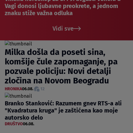
Vagi donosi ljubavne preokrete, a jednom
znaku stiže važna odluka
Vidi sve
Milka došla da poseti sina,
komšije čule zapomaganje, pa
pozvale policiju: Novi detalji
zločina na Novom Beogradu
HRONIKA
06.08.
12
Branko Stanković: Razumem gnev RTS-a ali
"Kvadratura kruga" je zaštićena kao moje
autorsko delo
DRUŠTVO
06.08.