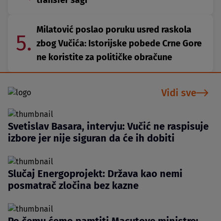
Milatović poslao poruku usred raskola
5.
zbog Vučića: Istorijske pobede Crne Gore
ne koristite za političke obračune
Vidi sve
Svetislav Basara, intervju: Vučić ne raspisuje
izbore jer nije siguran da će ih dobiti
Slučaj Energoprojekt: Država kao nemi
posmatrač zločina bez kazne
Po čemu ćemo pamtiti Macutove ministre: