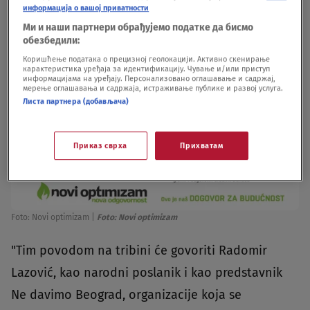
информација о вашој приватности
sedam godina od rušenja u Savamali.
Ми и наши партнери обрађујемо податке да бисмо
обезбедили:
Коришћење података о прецизној геолокацији. Активно скенирање
карактеристика уређаја за идентификацију. Чување и/или приступ
информацијама на уређају. Персонализовано оглашавање и садржај,
мерење оглашавања и садржаја, истраживање публике и развој услуга.
Листа партнера (добављача)
Приказ сврха
Прихватам
Foto: Novi optimizam
|
Foto: Novi optimizam
"Tim povodom na tribini će govoriti Radomir
Lazović, kao narodni poslanik i kao predstavnik
Ne davimo Beograd, organizacije koja se