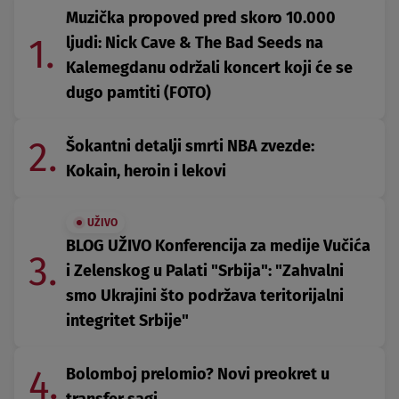
Muzička propoved pred skoro 10.000
1.
ljudi: Nick Cave & The Bad Seeds na
Kalemegdanu održali koncert koji će se
dugo pamtiti (FOTO)
2.
Šokantni detalji smrti NBA zvezde:
Kokain, heroin i lekovi
UŽIVO
BLOG UŽIVO Konferencija za medije Vučića
3.
i Zelenskog u Palati "Srbija": "Zahvalni
smo Ukrajini što podržava teritorijalni
integritet Srbije"
4.
Bolomboj prelomio? Novi preokret u
transfer sagi