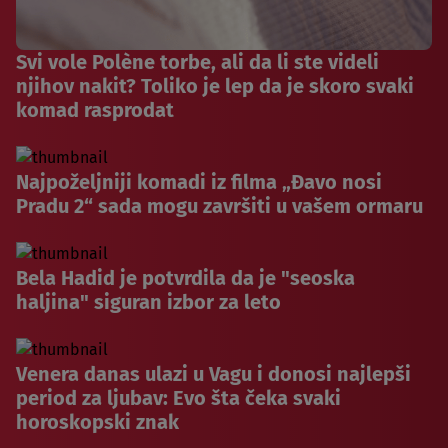
Svi vole Polène torbe, ali da li ste videli
njihov nakit? Toliko je lep da je skoro svaki
komad rasprodat
Najpoželjniji komadi iz filma „Đavo nosi
Pradu 2“ sada mogu završiti u vašem ormaru
Bela Hadid je potvrdila da je "seoska
haljina" siguran izbor za leto
Venera danas ulazi u Vagu i donosi najlepši
period za ljubav: Evo šta čeka svaki
horoskopski znak