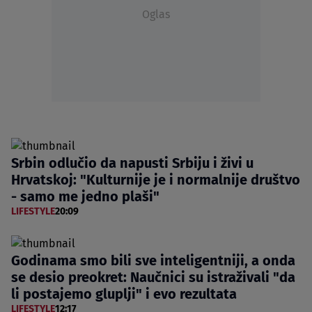
Oglas
Srbin odlučio da napusti Srbiju i živi u
Hrvatskoj: "Kulturnije je i normalnije društvo
- samo me jedno plaši"
LIFESTYLE
20:09
Godinama smo bili sve inteligentniji, a onda
se desio preokret: Naučnici su istraživali "da
li postajemo gluplji" i evo rezultata
LIFESTYLE
12:17