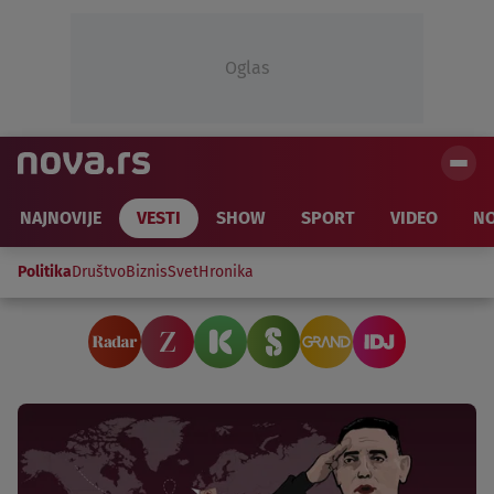
Oglas
NAJNOVIJE
VESTI
SHOW
SPORT
VIDEO
NO
Politika
Društvo
Biznis
Svet
Hronika