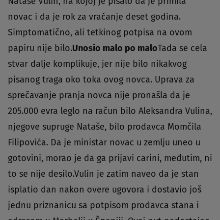
Nataše Vulin, na kojoj je pisalo da je primila
novac i da je rok za vraćanje deset godina.
Simptomatično, ali tetkinog potpisa na ovom
papiru nije bilo.
Unosio malo po malo
Tada se cela
stvar dalje komplikuje, jer nije bilo nikakvog
pisanog traga oko toka ovog novca. Uprava za
sprečavanje pranja novca nije pronašla da je
205.000 evra leglo na račun bilo Aleksandra Vulina,
njegove supruge Nataše, bilo prodavca Momčila
Filipovića. Da je ministar novac u zemlju uneo u
gotovini, morao je da ga prijavi carini, međutim, ni
to se nije desilo.Vulin je zatim naveo da je stan
isplatio dan nakon overe ugovora i dostavio još
jednu priznanicu sa potpisom prodavca stana i