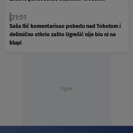
21:51
Saša Ilić komentarisao pobedu nad Tobolom i
delimično otkrio zašto Ugrešić nije bio ni na
klupi
Oglas