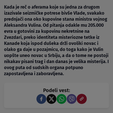
Kada je reč o aferama koje su jedna za drugom
izazivale seizmičke potrese bivše Vlade, svakako
prednjači ona oko kupovine stana ministra vojnog
Aleksandra Vulina. Od pitanja odakle mu 205.000
evra u gotovini za kupovinu nekretnine na
Zvezdari, preko identiteta misteriozne tetke iz
Kanade koja ispod dušeka drži ovoliki novac i
olako ga daje u pozajmicu, do toga kako je Vulin
uopšte uneo novac u Srbiju, a da o tome ne postoji
nikakav pisani trag i dan danas je velika misterija. I
ovog puta od sudskih organa potpuno
zapostavljena i zaboravljena.
Podeli vest: