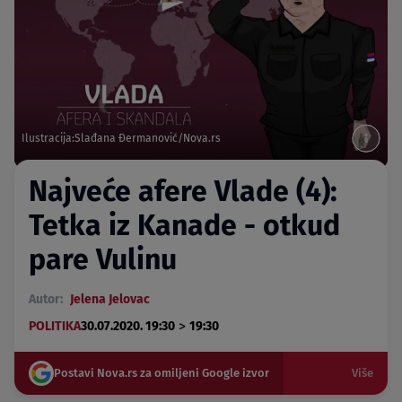
Ilustracija:Slađana Đermanović/Nova.rs
Najveće afere Vlade (4):
Tetka iz Kanade - otkud
pare Vulinu
Autor:
Jelena Jelovac
>
POLITIKA
30.07.2020. 19:30
19:30
Postavi Nova.rs za omiljeni Google izvor
Više