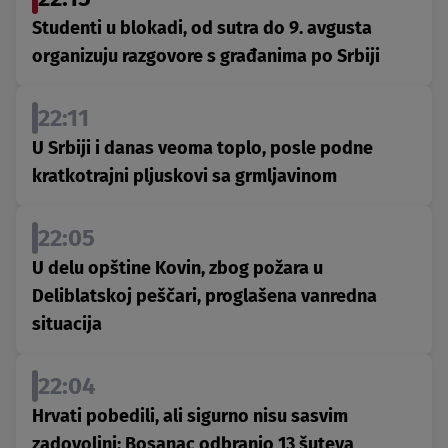
Studenti u blokadi, od sutra do 9. avgusta
organizuju razgovore s građanima po Srbiji
22:11
U Srbiji i danas veoma toplo, posle podne
kratkotrajni pljuskovi sa grmljavinom
22:05
U delu opštine Kovin, zbog požara u
Deliblatskoj peščari, proglašena vanredna
situacija
22:04
Hrvati pobedili, ali sigurno nisu sasvim
zadovoljni: Bosanac odbranio 13 šuteva