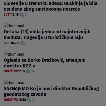
Slovenije u trenutku udesa: Ruskinja je bila
osuđena zbog smrtonosne nesreće
SVET
12:19
11
Dečaka (13) ubila jedna od najotrovnijih
meduza: Tragedija u turističkom raju
SVET
04.08.
3
Oglasio se Borko Drašković, smenjeni
direktor RGZ-a
DRUŠTVO
11:17
34
SAZNAJEMO Ko je novi direktor Republičkog
geodetskog zavoda
DRUŠTVO
10:18
22