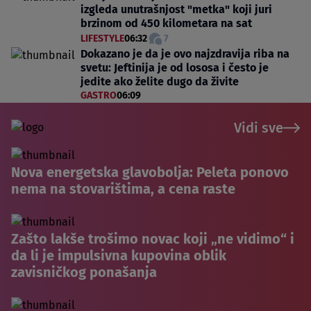
izgleda unutrašnjost "metka" koji juri
brzinom od 450 kilometara na sat
LIFESTYLE
06:32
7
Dokazano je da je ovo najzdravija riba na
svetu: Jeftinija je od lososa i često je
jedite ako želite dugo da živite
GASTRO
06:09
Vidi sve
Nova energetska glavobolja: Peleta ponovo
nema na stovarištima, a cena raste
Zašto lakše trošimo novac koji „ne vidimo“ i
da li je impulsivna kupovina oblik
zavisničkog ponašanja