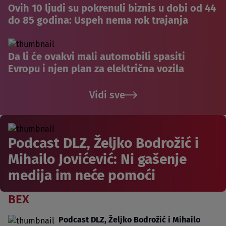
Ovih 10 ljudi su pokrenuli biznis u dobi od 44
do 85 godina: Uspeh nema rok trajanja
Da li će ovakvi mali automobili spasiti
Evropu i njen plan za električna vozila
Vidi sve
Podcast DLZ, Željko Bodrožić i
Mihailo Jovićević: Ni gašenje
medija im neće pomoći
BEX
Podcast DLZ, Željko Bodrožić i Mihailo