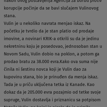
nakon ovog postavljenja Agencija za borbu protiv
korupcije počinje da se bavi slučajem Vulinovog
stana.
Vulin je u nekoliko navrata menjao iskaz. Na
početku je tvrdio da je stan platio od prodaje
imovine, a novinari KRIK-a otkrili su da je jedinu
nekretninu koju je posedovao, jednosoban stan u
Novom Sadu, Vulin dobio na poklon, a potom ga
prodao bratu za 38.000 evra.Kako ova suma nije
činila ni šestinu novca koji je Vulin dao za
kupovinu stana, bio je prinuđen da menja iskaz.
Tada je u priču uključena tetka iz Kanade. Kao
dokaz da je 205.000 evra pozajmio od tetke svoje
supruge, Vulin dostavlja i priznanicu sa potpisom