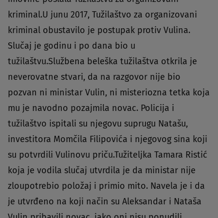
kriminal.U junu 2017, Tužilaštvo za organizovani
kriminal obustavilo je postupak protiv Vulina.
Slučaj je godinu i po dana bio u
tužilaštvu.Službena beleška tužilaštva otkrila je
neverovatne stvari, da na razgovor nije bio
pozvan ni ministar Vulin, ni misteriozna tetka koja
mu je navodno pozajmila novac. Policija i
tužilaštvo ispitali su njegovu suprugu Natašu,
investitora Momčila Filipovića i njegovog sina koji
su potvrdili Vulinovu priču.Tužiteljka Tamara Ristić
koja je vodila slučaj utvrdila je da ministar nije
zloupotrebio položaj i primio mito. Navela je i da
je utvrđeno na koji način su Aleksandar i Nataša
Vulin pribavili novac, iako oni nisu ponudili