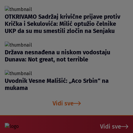
OTKRIVAMO Sadržaj krivične prijave protiv
Krička i Sekulovića: Milić optužio čelnike
UKP da su mu smestili zločin na Senjaku
Država nesnađena u niskom vodostaju
Dunava: Not great, not terrible
Uvodnik Vesne Mališić: „Aco Srbin“ na
mukama
Vidi sve
Vidi sve