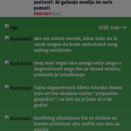
Jovićević: Ni gašenje medija im neće
pomoći
PODCAST
28.07.
Vidi sve
Ako ste stalno umorni, lekar kaže da bi
uzrok mogao da bude nedostatak ovog
važnog nutrijenta
Ovaj mali organ ima mnogo veću ulogu u
dugovečnosti nego što se dosad mislilo,
pokazalo je istraživanje
Tajna dugovečnosti Klinta Istvuda: Hranu
koju većina obožava naziva "potpunom
glupošću" i ne želi da je jede ni u 96.
godini
Kardiolog objašnjava šta se dešava sa
krvnim pritiskom ako sedite ceo dan na
vrućini