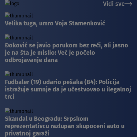
Vidi sve
Velika tuga, umro Voja Stamenković
Đoković se javio porukom bez reči, ali jasno
je na šta je mislio: Već je počelo
odbrojavanje dana
Fudbaler (19) udario pešaka (84): Policija
istražuje sumnje da je učestvovao u ilegalnoj
trci
Skandal u Beogradu: Srpskom
reprezentativcu razlupan skupoceni auto u
privatnoj garaži