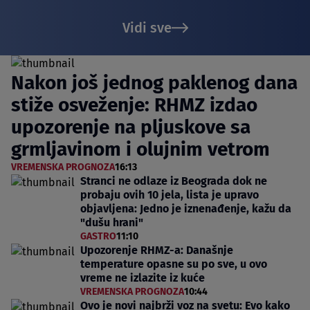
Vidi sve
Nakon još jednog paklenog dana
stiže osveženje: RHMZ izdao
upozorenje na pljuskove sa
grmljavinom i olujnim vetrom
VREMENSKA PROGNOZA
16:13
Stranci ne odlaze iz Beograda dok ne
probaju ovih 10 jela, lista je upravo
objavljena: Jedno je iznenađenje, kažu da
"dušu hrani"
GASTRO
11:10
Upozorenje RHMZ-a: Današnje
temperature opasne su po sve, u ovo
vreme ne izlazite iz kuće
VREMENSKA PROGNOZA
10:44
Ovo je novi najbrži voz na svetu: Evo kako