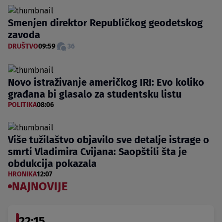
Smenjen direktor Republičkog geodetskog
zavoda
DRUŠTVO
09:59
36
Novo istraživanje američkog IRI: Evo koliko
građana bi glasalo za studentsku listu
POLITIKA
08:06
Više tužilaštvo objavilo sve detalje istrage o
smrti Vladimira Cvijana: Saopštili šta je
obdukcija pokazala
HRONIKA
12:07
NAJNOVIJE
22:15