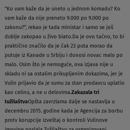
"Ko vam kaže da je uneto u jednom komadu? Ko
vam kaže da nije preneto 9.000 po 9.000 po
zakonu?“, rekao je tada ministar i samo se još
dublje zakopao u živo blato.Da je ovo tačno, to bi
praktično značilo da je čak 23 puta morao da
putuje iz Kanade u Srbiju i donosi novac malo po
malo. Osim što je nemoguće, ova izjava nije u
skladu ni sa ostalim prikupljenim dokazima, jer je
Vulin prijavio da je sumu za stan prodavcu uplatio
kao celinu, a ne u delovima.
Zakazala tri
tužilaštva
Opšta zavrzlama dalje se nastavlja u
decembru 2015. godine kada je Agencija za borbu
protv korupcije izveštaj o kontroli Vulinove
imovine poslala Tužilaštvu za organizovani