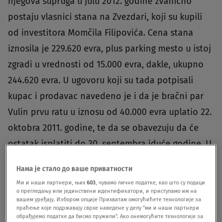
njegova supruga u julu 2012. godine zvanično
postaju vlasnici stana na Zvezdari, koji su kupili
od investitora Momčila Filipovića. Cena stana
iznosila je 229.620 evra, plus parking mesto u istoj
zgradi u vrednosti od 15.000 evra, dakle, ukupno
244.620 evra. U ugovoru koji su tada potpisali
kupac i prodavac navedeno je i da je bračni par
Vulin prvu ratu u iznosu od 40.000 evra uplatio 22.
oktobra 2011. godine, te da se obavezuju da će
ostatak isplatiti do 30. septembra iduće godine. U
julu 2012, Ugovor o kupovini stana zvanično je
Нама је стало до ваше приватности
overen u Prvom osnovnom sudu u
Ми и наши партнери, њих
603
, чувамо личне податке, као што су подаци
Beogradu.
Menjanje iskaza
Kada je dve godine
о прегледању или јединствени идентификатори, и приступамо им на
вашем уређају. Избором опције Прихватам омогућићете технологије за
kasnije Agencija za borbu protiv korupcije
праћење које подржавају сврхе наведене у делу "ми и наши партнери
обрађујемо податке да бисмо пружили". Ако онемогућите технологије за