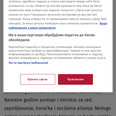
pokrenula pitanje porekla Vulinove imovine,
праћење, одређени садржај и огласи које видите можда неће бити
релевантни за вас. Можете да поново прикажете овај мени да бисте
tadašnji poslanik, a sada ministar, rekao je da je
променили своје изборе или повукли сагласност у било ком тренутку
кликом на линк Управљање жељеним поставкама на дну ове веб
dan nakon overe ugovora, njegova supruga
странице. Ваши избори ће се примењивати како је описано у делу: Wеб
локација. За више детаља погледајте нашу политику приватности.
Више
Nataša pozajmila 205.000 evra od svoje tetke Mire
информација о вашој приватности
Milić iz Kanade, te da su oni istog dana novac
Ми и наши партнери обрађујемо податке да бисмо
обезбедили:
isplatili prodavcu. Ministrova supruga Nataša
Коришћење података о прецизној геолокацији. Активно скенирање
kasnije je ispričala da je novac dala Filipoviću na
карактеристика уређаја за идентификацију. Чување и/или приступ
информацијама на уређају. Персонализовано оглашавање и садржај,
ruke u prostorijama njegove firme.U periodu od
мерење оглашавања и садржаја, истраживање публике и развој услуга.
Листа партнера (добављача)
avgusta 2012. do septembra 2013, Vulin je najpre
postavljen za direktora Kancelarije za Kosovo i
Приказ сврха
Прихватам
Meohiju, a zatim i za ministra bez portfelja
zaduženog za Kosovo u tadašnjoj Vladi Srbije.
Naredne godine postaje i ministar za rad,
zapošljavanje, boračka i socijalna pitanja. Nedugo