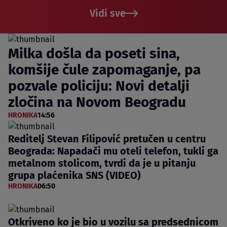
Vidi sve
Milka došla da poseti sina,
komšije čule zapomaganje, pa
pozvale policiju: Novi detalji
zločina na Novom Beogradu
HRONIKA
14:56
Reditelj Stevan Filipović pretučen u centru
Beograda: Napadači mu oteli telefon, tukli ga
metalnom stolicom, tvrdi da je u pitanju
grupa plaćenika SNS (VIDEO)
HRONIKA
06:50
Otkriveno ko je bio u vozilu sa predsednicom