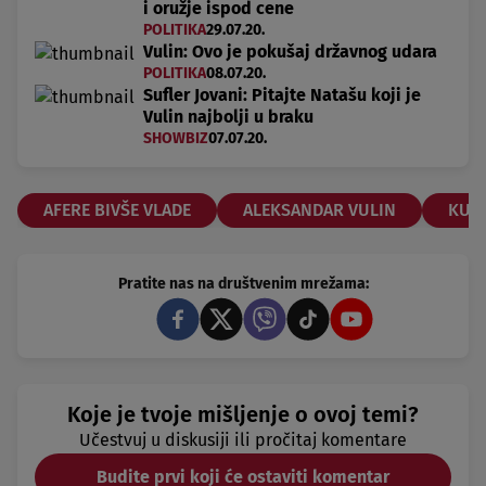
i oružje ispod cene
POLITIKA
29.07.20.
Vulin: Ovo je pokušaj državnog udara
POLITIKA
08.07.20.
Sufler Jovani: Pitajte Natašu koji je
Vulin najbolji u braku
SHOWBIZ
07.07.20.
AFERE BIVŠE VLADE
ALEKSANDAR VULIN
KUP
Pratite nas na društvenim mrežama:
Koje je tvoje mišljenje o ovoj temi?
Učestvuj u diskusiji ili pročitaj komentare
Budite prvi koji će ostaviti komentar