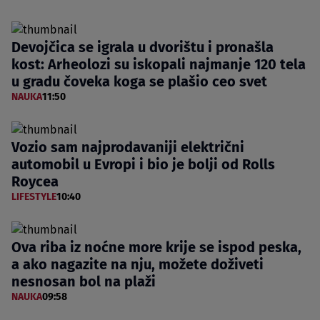
Devojčica se igrala u dvorištu i pronašla
kost: Arheolozi su iskopali najmanje 120 tela
u gradu čoveka koga se plašio ceo svet
NAUKA
11:50
Vozio sam najprodavaniji električni
automobil u Evropi i bio je bolji od Rolls
Roycea
LIFESTYLE
10:40
Ova riba iz noćne more krije se ispod peska,
a ako nagazite na nju, možete doživeti
nesnosan bol na plaži
NAUKA
09:58