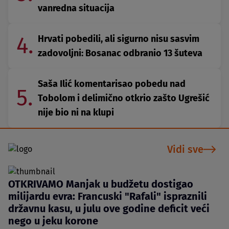
vanredna situacija
4.
Hrvati pobedili, ali sigurno nisu sasvim
zadovoljni: Bosanac odbranio 13 šuteva
Saša Ilić komentarisao pobedu nad
5.
Tobolom i delimično otkrio zašto Ugrešić
nije bio ni na klupi
Vidi sve
OTKRIVAMO Manjak u budžetu dostigao
milijardu evra: Francuski "Rafali" ispraznili
državnu kasu, u julu ove godine deficit veći
nego u jeku korone