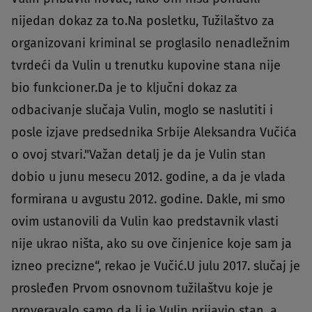
nijedan dokaz za to.Na posletku, Tužilaštvo za
organizovani kriminal se proglasilo nenadležnim
tvrdeći da Vulin u trenutku kupovine stana nije
bio funkcioner.Da je to ključni dokaz za
odbacivanje slučaja Vulin, moglo se naslutiti i
posle izjave predsednika Srbije Aleksandra Vučića
o ovoj stvari."Važan detalj je da je Vulin stan
dobio u junu mesecu 2012. godine, a da je vlada
formirana u avgustu 2012. godine. Dakle, mi smo
ovim ustanovili da Vulin kao predstavnik vlasti
nije ukrao ništa, ako su ove činjenice koje sam ja
izneo precizne“, rekao je Vučić.U julu 2017. slučaj je
prosleđen Prvom osnovnom tužilaštvu koje je
proveravalo samo da li je Vulin prijavio stan, a