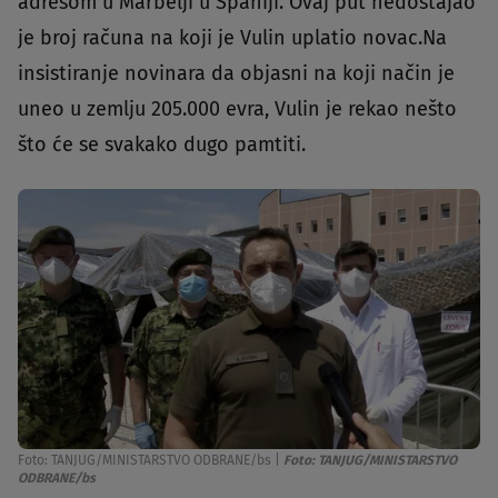
adresom u Marbelji u Španiji. Ovaj put nedostajao
je broj računa na koji je Vulin uplatio novac.Na
insistiranje novinara da objasni na koji način je
uneo u zemlju 205.000 evra, Vulin je rekao nešto
što će se svakako dugo pamtiti.
Foto: TANJUG/MINISTARSTVO ODBRANE/bs
|
Foto: TANJUG/MINISTARSTVO
ODBRANE/bs