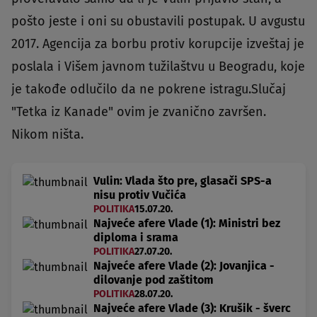
pošto jeste i oni su obustavili postupak. U avgustu
2017. Agencija za borbu protiv korupcije izveštaj je
poslala i Višem javnom tužilaštvu u Beogradu, koje
je takođe odlučilo da ne pokrene istragu.Slučaj
"Tetka iz Kanade" ovim je zvanično završen.
Nikom ništa.
Vulin: Vlada što pre, glasači SPS-a
nisu protiv Vučića
POLITIKA
15.07.20.
Najveće afere Vlade (1): Ministri bez
diploma i srama
POLITIKA
27.07.20.
Najveće afere Vlade (2): Jovanjica -
dilovanje pod zaštitom
POLITIKA
28.07.20.
Najveće afere Vlade (3): Krušik - šverc