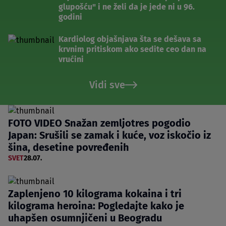
glupošću" i ne želi da je jede ni u 96.
godini
Kardiolog objašnjava šta se dešava sa
krvnim pritiskom ako sedite ceo dan na
vrućini
Vidi sve
FOTO VIDEO Snažan zemljotres pogodio
Japan: Srušili se zamak i kuće, voz iskočio iz
šina, desetine povređenih
SVET
28.07.
Zaplenjeno 10 kilograma kokaina i tri
kilograma heroina: Pogledajte kako je
uhapšen osumnjičeni u Beogradu