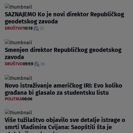
SAZNAJEMO Ko je novi direktor Republičkog
geodetskog zavoda
DRUŠTVO
10:18
22
Smenjen direktor Republičkog geodetskog
zavoda
DRUŠTVO
09:59
36
Novo istraživanje američkog IRI: Evo koliko
građana bi glasalo za studentsku listu
POLITIKA
08:06
Više tužilaštvo objavilo sve detalje istrage o
smrti Vladimira Cvijana: Saopštili šta je