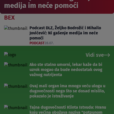
medija im neće pomoći
BEX
Podcast DLZ, Željko Bodrožić i Mihailo
Jovićević: Ni gašenje medija im neće
pomoći
PODCAST
28.07.
Vidi sve
Ako ste stalno umorni, lekar kaže da bi
uzrok mogao da bude nedostatak ovog
važnog nutrijenta
Ovaj mali organ ima mnogo veću ulogu u
dugovečnosti nego što se dosad mislilo,
pokazalo je istraživanje
Tajna dugovečnosti Klinta Istvuda: Hranu
koju većina obožava naziva "potpunom