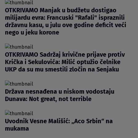
OTKRIVAMO Manjak u budžetu dostigao
milijardu evra: Francuski "Rafali" ispraznili
državnu kasu, u julu ove godine deficit veći
nego u jeku korone
OTKRIVAMO Sadržaj krivične prijave protiv
Krička i Sekulovića: Milić optužio čelnike
UKP da su mu smestili zločin na Senjaku
Država nesnađena u niskom vodostaju
Dunava: Not great, not terrible
Uvodnik Vesne Mališić: „Aco Srbin“ na
mukama