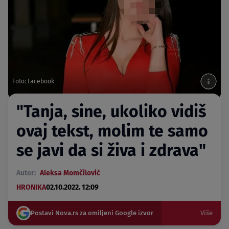
Foto: Facebook
"Tanja, sine, ukoliko vidiš
ovaj tekst, molim te samo
se javi da si živa i zdrava"
Autor:
Aleksa Momčilović
HRONIKA
02.10.2022. 12:09
Postavi Nova.rs za omiljeni Google izvor
Više