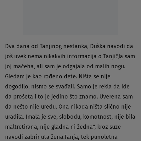
Dva dana od Tanjinog nestanka, Duška navodi da
još uvek nema nikakvih informacija o Tanji."Ja sam
joj maćeha, ali sam je odgajala od malih nogu.
Gledam je kao rođeno dete. Ništa se nije
dogodilo, nismo se svađali. Samo je rekla da ide
da prošeta i to je jedino što znamo. Uverena sam
da nešto nije uredu. Ona nikada ništa slično nije
uradila. Imala je sve, slobodu, komotnost, nije bila
maltretirana, nije gladna ni žedna", kroz suze
navodi zabrinuta žena.Tanja, tek punoletna