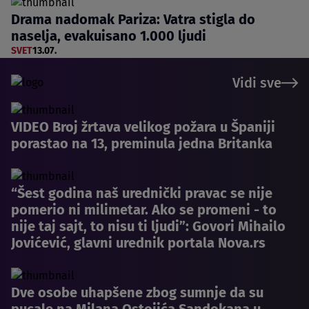
Drama nadomak Pariza: Vatra stigla do
naselja, evakuisano 1.000 ljudi
SVET
13.07.
Vidi sve
VIDEO Broj žrtava velikog požara u Španiji
porastao na 13, preminula jedna Britanka
“Šest godina naš urednički pravac se nije
pomerio ni milimetar. Ako se promeni - to
nije taj sajt, to nisu ti ljudi”: Govori Mihailo
Jovićević, glavni urednik portala Nova.rs
Dve osobe uhapšene zbog sumnje da su
pucale na Milana Ostojića Sandokana u