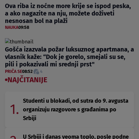
Ova riba iz noćne more krije se ispod peska,
a ako nagazite na nju, možete doživeti
nesnosan bol na plaži
NAUKA
09:58
Gošća izazvala požar luksuznog apartmana, a
vlasnik kaže: “Dok je gorelo, smejali su se,
pili i pokazivali mi srednji prst"
PRIČA SE
08:52
4
NAJČITANIJE
Studenti u blokadi, od sutra do 9. avgusta
1.
organizuju razgovore s građanima po
Srbiji
U Srbiji i danas veoma toplo, posle podne