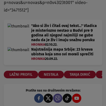
p=novas&u=novas&p=n0v43!23t001" video-
id="3471512"]
"Ako si živ i čitaš ovaj tekst..." Vladica
je misteriozno nestao u Budvi pre 9
godina ali njegovi najmiliji ne gube
nadu da je živ i imaju snažnu poruku
HRONIKA
02.10.22.
Najstrašnija mapa Srbije: 23 krvava
ubistva koja smo svi morali sprečiti
HRONIKA
20.09.22.
LAŽNI PROFIL
NESTALA
TANJA DIMIĆ
ŽA
Pratite nas na društvenim mrežama: