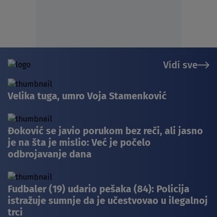
Vidi sve
Velika tuga, umro Voja Stamenković
Đoković se javio porukom bez reči, ali jasno
je na šta je mislio: Već je počelo
odbrojavanje dana
Fudbaler (19) udario pešaka (84): Policija
istražuje sumnje da je učestvovao u ilegalnoj
trci