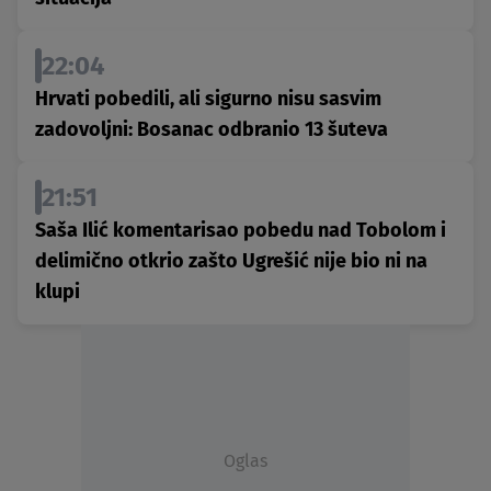
22:04
Hrvati pobedili, ali sigurno nisu sasvim
zadovoljni: Bosanac odbranio 13 šuteva
21:51
Saša Ilić komentarisao pobedu nad Tobolom i
delimično otkrio zašto Ugrešić nije bio ni na
klupi
Oglas