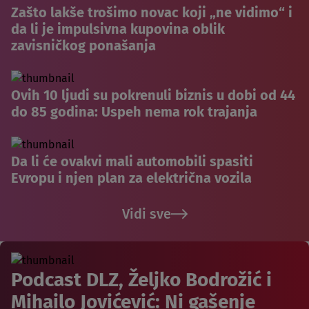
Zašto lakše trošimo novac koji „ne vidimo“ i
da li je impulsivna kupovina oblik
zavisničkog ponašanja
Ovih 10 ljudi su pokrenuli biznis u dobi od 44
do 85 godina: Uspeh nema rok trajanja
Da li će ovakvi mali automobili spasiti
Evropu i njen plan za električna vozila
Vidi sve
Podcast DLZ, Željko Bodrožić i
Mihailo Jovićević: Ni gašenje