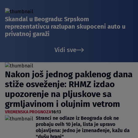
Skandal u Beogradu: Srpskom
reprezentativcu razlupan skupoceni auto u
privatnoj garaži
Vidi sve
Nakon još jednog paklenog dana
stiže osveženje: RHMZ izdao
upozorenje na pljuskove sa
grmljavinom i olujnim vetrom
VREMENSKA PROGNOZA
16:13
Stranci ne odlaze iz Beograda dok ne
probaju ovih 10 jela, lista je upravo
objavljena: Jedno je iznenađenje, kažu da
"dušu hrani"