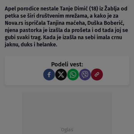
Apel porodice nestale Tanje Dimić (18) iz Žablja od
petka se širi društvenim mrežama, a kako je za
Nova.rs ispričala Tanjina maćeha, Duška Boberić,
njena pastorka je izašla da prošeta i od tada joj se
gubi svaki trag. Kada je izašla na sebi imala crnu
jaknu, duks i helanke.
Podeli vest:
Oglas