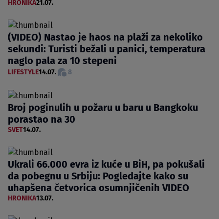
HRONIKA
21.07.
(VIDEO) Nastao je haos na plaži za nekoliko
sekundi: Turisti bežali u panici, temperatura
naglo pala za 10 stepeni
LIFESTYLE
14.07.
8
Broj poginulih u požaru u baru u Bangkoku
porastao na 30
SVET
14.07.
Ukrali 66.000 evra iz kuće u BiH, pa pokušali
da pobegnu u Srbiju: Pogledajte kako su
uhapšena četvorica osumnjičenih VIDEO
HRONIKA
13.07.