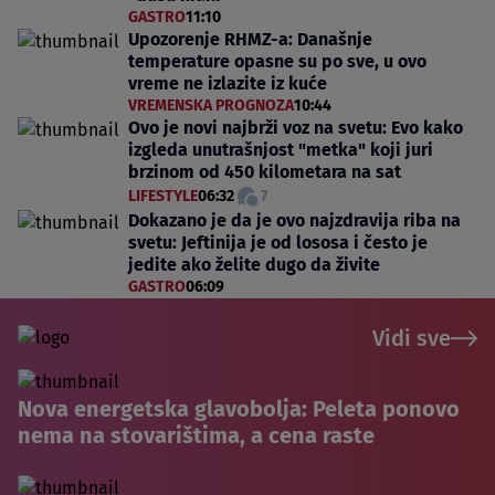
GASTRO
11:10
Upozorenje RHMZ-a: Današnje
temperature opasne su po sve, u ovo
vreme ne izlazite iz kuće
VREMENSKA PROGNOZA
10:44
Ovo je novi najbrži voz na svetu: Evo kako
izgleda unutrašnjost "metka" koji juri
brzinom od 450 kilometara na sat
LIFESTYLE
06:32
7
Dokazano je da je ovo najzdravija riba na
svetu: Jeftinija je od lososa i često je
jedite ako želite dugo da živite
GASTRO
06:09
Vidi sve
Nova energetska glavobolja: Peleta ponovo
nema na stovarištima, a cena raste