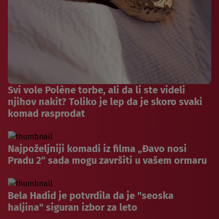
Svi vole Polène torbe, ali da li ste videli
njihov nakit? Toliko je lep da je skoro svaki
komad rasprodat
Najpoželjniji komadi iz filma „Đavo nosi
Pradu 2“ sada mogu završiti u vašem ormaru
Bela Hadid je potvrdila da je "seoska
haljina" siguran izbor za leto