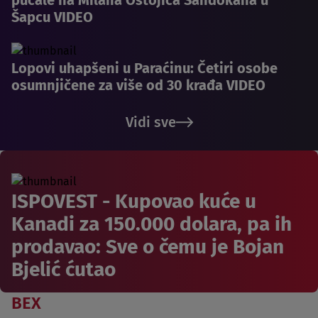
Šapcu VIDEO
Lopovi uhapšeni u Paraćinu: Četiri osobe
osumnjičene za više od 30 krađa VIDEO
Vidi sve
ISPOVEST - Kupovao kuće u
Kanadi za 150.000 dolara, pa ih
prodavao: Sve o čemu je Bojan
Bjelić ćutao
BEX