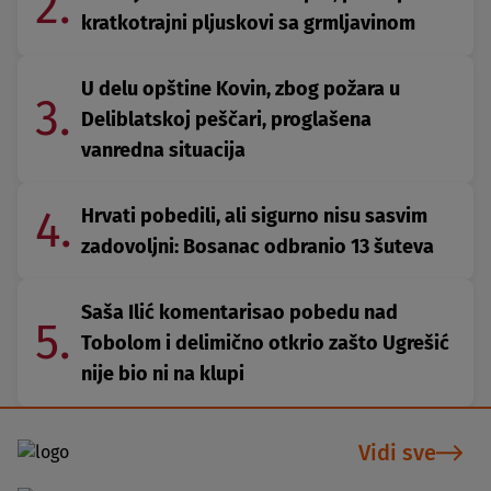
2.
kratkotrajni pljuskovi sa grmljavinom
U delu opštine Kovin, zbog požara u
3.
Deliblatskoj peščari, proglašena
vanredna situacija
4.
Hrvati pobedili, ali sigurno nisu sasvim
zadovoljni: Bosanac odbranio 13 šuteva
Saša Ilić komentarisao pobedu nad
5.
Tobolom i delimično otkrio zašto Ugrešić
nije bio ni na klupi
Vidi sve