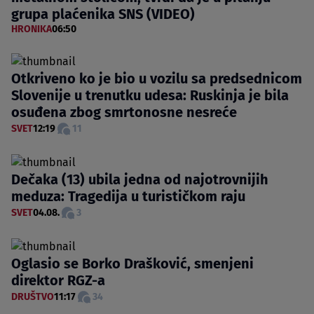
grupa plaćenika SNS (VIDEO)
HRONIKA
06:50
Otkriveno ko je bio u vozilu sa predsednicom
Slovenije u trenutku udesa: Ruskinja je bila
osuđena zbog smrtonosne nesreće
SVET
12:19
11
Dečaka (13) ubila jedna od najotrovnijih
meduza: Tragedija u turističkom raju
SVET
04.08.
3
Oglasio se Borko Drašković, smenjeni
direktor RGZ-a
DRUŠTVO
11:17
34