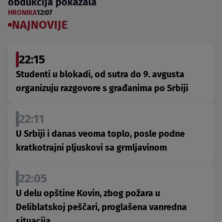
obdukcija pokazala
HRONIKA
12:07
NAJNOVIJE
22:15
Studenti u blokadi, od sutra do 9. avgusta
organizuju razgovore s građanima po Srbiji
22:11
U Srbiji i danas veoma toplo, posle podne
kratkotrajni pljuskovi sa grmljavinom
22:05
U delu opštine Kovin, zbog požara u
Deliblatskoj peščari, proglašena vanredna
situacija