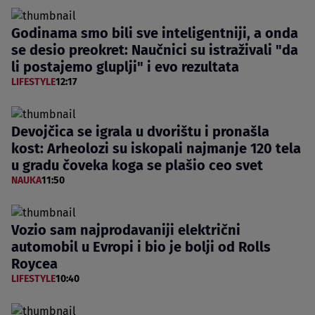
Godinama smo bili sve inteligentniji, a onda
se desio preokret: Naučnici su istraživali "da
li postajemo gluplji" i evo rezultata
LIFESTYLE
12:17
Devojčica se igrala u dvorištu i pronašla
kost: Arheolozi su iskopali najmanje 120 tela
u gradu čoveka koga se plašio ceo svet
NAUKA
11:50
Vozio sam najprodavaniji električni
automobil u Evropi i bio je bolji od Rolls
Roycea
LIFESTYLE
10:40