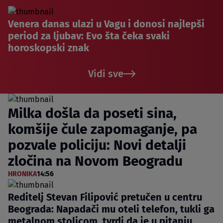
Venera danas ulazi u Vagu i donosi najlepši
period za ljubav: Evo šta čeka svaki
horoskopski znak
Vidi sve
Milka došla da poseti sina,
komšije čule zapomaganje, pa
pozvale policiju: Novi detalji
zločina na Novom Beogradu
HRONIKA
14:56
Reditelj Stevan Filipović pretučen u centru
Beograda: Napadači mu oteli telefon, tukli ga
metalnom stolicom, tvrdi da je u pitanju