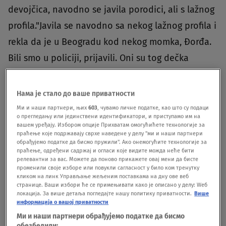
devojčica, navodno se javila porodici, ali s lažnog
profila."Javila se navodno sa nekog lažnog profila i
rekla da je u Beogradu kod nekog momka, Đorđa.
Bili smo u policiji, prijavili. Oni su tog dečka
pronašli i celu kuću mu pretresili. On nju ne
poznaje, pogledali su i kuću, od nje nema ni traga.
Нама је стало до ваше приватности
Izgleda da je to neki lažni profil. Plašim se da je
Ми и наши партнери, њих
603
, чувамо личне податке, као што су подаци
о прегледању или јединствени идентификатори, и приступамо им на
ona negde zatočena, zatvorena jer ona ovo
вашем уређају. Избором опције Прихватам омогућићете технологије за
праћење које подржавају сврхе наведене у делу "ми и наши партнери
nikada nije radila. Poznajem je kao svoj dlan",
обрађујемо податке да бисмо пружили". Ако онемогућите технологије за
праћење, одређени садржај и огласи које видите можда неће бити
jecajući navodi naša sagovornica.Duška navodi da
релевантни за вас. Можете да поново прикажете овај мени да бисте
променили своје изборе или повукли сагласност у било ком тренутку
se plaši da je Tanja navučena na lažni profil, a
кликом на линк Управљање жељеним поставкама на дну ове веб
странице. Ваши избори ће се примењивати како је описано у делу: Wеб
potom oteta."Ne verujem da je ona poslala tu
локација. За више детаља погледајте нашу политику приватности.
Више
poruku. Ja moje dete nisam čula ni videla i ne
информација о вашој приватности
Ми и наши партнери обрађујемо податке да бисмо
mogu da ganatujem da je to ona", jedva izgovara
обезбедили: