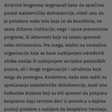
stručnim krugovma razgovarali kako da sprečimo
porast maloletničke delinkvencije, videli smo da
je potrebno neko telo koje će da koordinira, ne
samo državne institucije, nego i razne preventivne
programe, ili aktivnosti koje na lokalu sprovodi
neko ministarstvo. Pre svega, mislim na nevladine
organizacije koje se bave suzbijanjem određenih
oblika nasilja ili suzbijanjem socijalno patoloških
pojava, ali i druge organizacije i udruženja koja
mogu da pomognu. Konkretno, kada smo radili na
sprečavanju maloletničke delinkvencije, imali smo
fudbalske klubove koji su bili spremni da potpuno
besplatno daju termine deci iz porodica u kojima
postoji problem s nasiljem da besplatno treniraju.