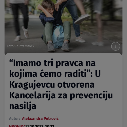
Foto:Shutterstock
“Imamo tri pravca na
kojima ćemo raditi”: U
Kragujevcu otvorena
Kancelarija za prevenciju
nasilja
Autor:
Aleksandra Petrović
HRONIKA
22.10.2023. 10:32