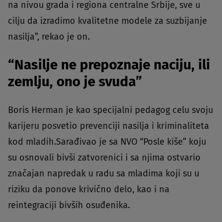
na nivou grada i regiona centralne Srbije, sve u
cilju da izradimo kvalitetne modele za suzbijanje
nasilja”, rekao je on.
“Nasilje ne prepoznaje naciju, ili
zemlju, ono je svuda”
Boris Herman je kao specijalni pedagog celu svoju
karijeru posvetio prevenciji nasilja i kriminaliteta
kod mladih.Sarađivao je sa NVO “Posle kiše” koju
su osnovali bivši zatvorenici i sa njima ostvario
značajan napredak u radu sa mladima koji su u
riziku da ponove krivično delo, kao i na
reintegraciji bivših osuđenika.