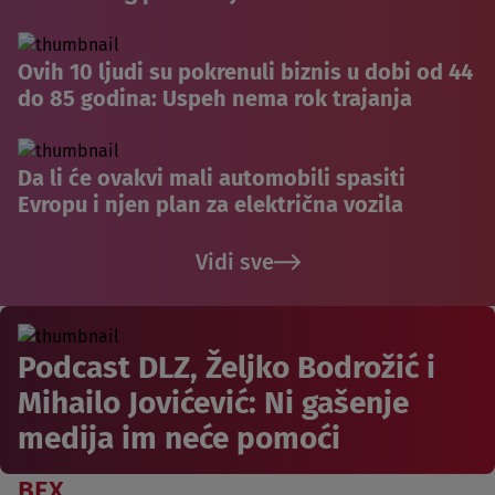
Ovih 10 ljudi su pokrenuli biznis u dobi od 44
do 85 godina: Uspeh nema rok trajanja
Da li će ovakvi mali automobili spasiti
Evropu i njen plan za električna vozila
Vidi sve
Podcast DLZ, Željko Bodrožić i
Mihailo Jovićević: Ni gašenje
medija im neće pomoći
BEX