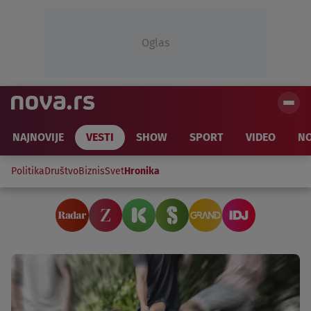
Oglas
NAJNOVIJE
VESTI
SHOW
SPORT
VIDEO
NO
Politika
Društvo
Biznis
Svet
Hronika