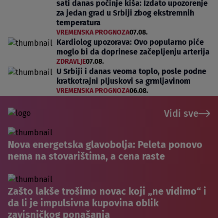
sati danas počinje kiša: Izdato upozorenje
za jedan grad u Srbiji zbog ekstremnih
temperatura
VREMENSKA PROGNOZA
07.08.
Kardiolog upozorava: Ovo popularno piće
moglo bi da doprinese začepljenju arterija
ZDRAVLJE
07.08.
U Srbiji i danas veoma toplo, posle podne
kratkotrajni pljuskovi sa grmljavinom
VREMENSKA PROGNOZA
06.08.
Vidi sve
Nova energetska glavobolja: Peleta ponovo
nema na stovarištima, a cena raste
Zašto lakše trošimo novac koji „ne vidimo“ i
da li je impulsivna kupovina oblik
zavisničkog ponašanja