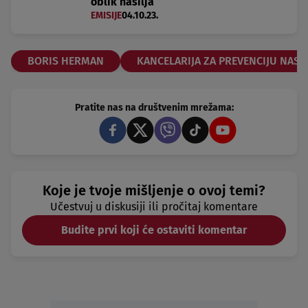
oblik nasilja
EMISIJE
04.10.23.
BORIS HERMAN
KANCELARIJA ZA PREVENCIJU NASIL
Pratite nas na društvenim mrežama:
Koje je tvoje mišljenje o ovoj temi?
Učestvuj u diskusiji ili pročitaj komentare
Budite prvi koji će ostaviti komentar