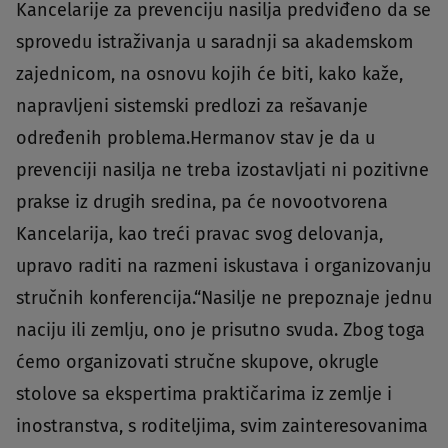
Kancelarije za prevenciju nasilja predviđeno da se
sprovedu istraživanja u saradnji sa akademskom
zajednicom, na osnovu kojih će biti, kako kaže,
napravljeni sistemski predlozi za rešavanje
određenih problema.Hermanov stav je da u
prevenciji nasilja ne treba izostavljati ni pozitivne
prakse iz drugih sredina, pa će novootvorena
Kancelarija, kao treći pravac svog delovanja,
upravo raditi na razmeni iskustava i organizovanju
stručnih konferencija.“Nasilje ne prepoznaje jednu
naciju ili zemlju, ono je prisutno svuda. Zbog toga
ćemo organizovati stručne skupove, okrugle
stolove sa ekspertima praktičarima iz zemlje i
inostranstva, s roditeljima, svim zainteresovanima