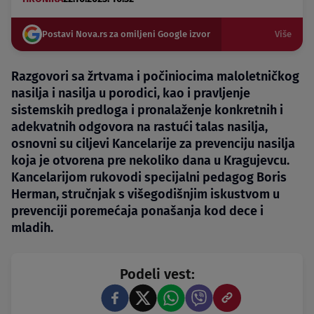
Postavi Nova.rs za omiljeni Google izvor
Više
Razgovori sa žrtvama i počiniocima maloletničkog
nasilja i nasilja u porodici, kao i pravljenje
sistemskih predloga i pronalaženje konkretnih i
adekvatnih odgovora na rastući talas nasilja,
osnovni su ciljevi Kancelarije za prevenciju nasilja
koja je otvorena pre nekoliko dana u Kragujevcu.
Kancelarijom rukovodi specijalni pedagog Boris
Herman, stručnjak s višegodišnjim iskustvom u
prevenciji poremećaja ponašanja kod dece i
mladih.
Podeli vest: