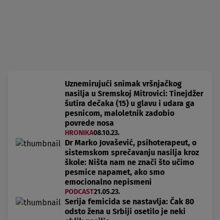
Uznemirujući snimak vršnjačkog
nasilja u Sremskoj Mitrovici: Tinejdžer
šutira dečaka (15) u glavu i udara ga
pesnicom, maloletnik zadobio
povrede nosa
HRONIKA
08.10.23.
Dr Marko Jovašević, psihoterapeut, o
sistemskom sprečavanju nasilja kroz
škole: Ništa nam ne znači što učimo
pesmice napamet, ako smo
emocionalno nepismeni
PODCAST
21.05.23.
Serija femicida se nastavlja: Čak 80
odsto žena u Srbiji osetilo je neki