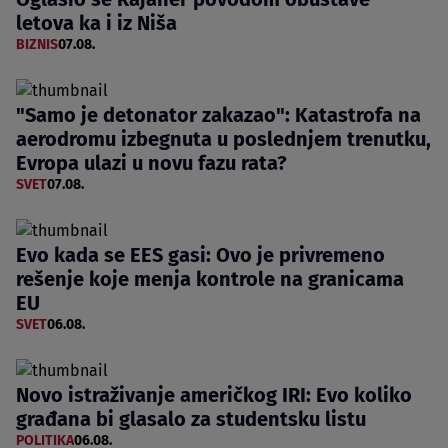
letova ka i iz Niša
BIZNIS
07.08.
"Samo je detonator zakazao": Katastrofa na
aerodromu izbegnuta u poslednjem trenutku,
Evropa ulazi u novu fazu rata?
SVET
07.08.
Evo kada se EES gasi: Ovo je privremeno
rešenje koje menja kontrole na granicama
EU
SVET
06.08.
Novo istraživanje američkog IRI: Evo koliko
građana bi glasalo za studentsku listu
POLITIKA
06.08.