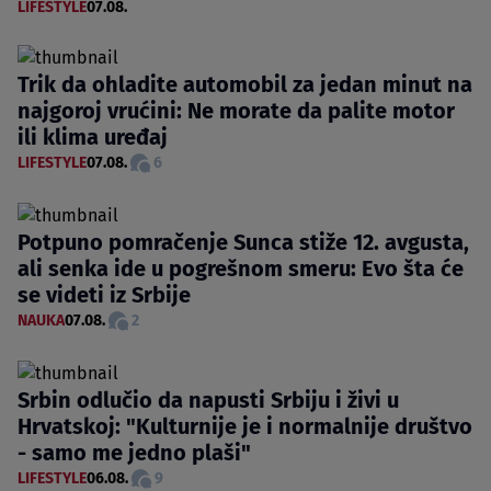
LIFESTYLE
07.08.
Trik da ohladite automobil za jedan minut na
najgoroj vrućini: Ne morate da palite motor
ili klima uređaj
LIFESTYLE
07.08.
6
Potpuno pomračenje Sunca stiže 12. avgusta,
ali senka ide u pogrešnom smeru: Evo šta će
se videti iz Srbije
NAUKA
07.08.
2
Srbin odlučio da napusti Srbiju i živi u
Hrvatskoj: "Kulturnije je i normalnije društvo
- samo me jedno plaši"
LIFESTYLE
06.08.
9