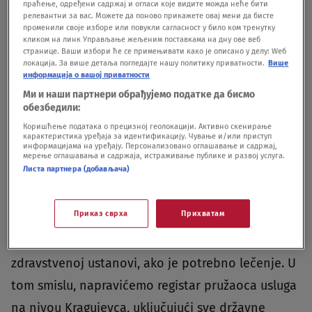
праћење, одређени садржај и огласи које видите можда неће бити
Foto:Shutterstock
|
Foto:Shutterstock
релевантни за вас. Можете да поново прикажете овај мени да бисте
променили своје изборе или повукли сагласност у било ком тренутку
Objasnio je da će Kancelarija raditi u tri pravca i
кликом на линк Управљање жељеним поставкама на дну ове веб
странице. Ваши избори ће се примењивати како је описано у делу: Wеб
da osim savetodavnog i terapeutskog rada sa
локација. За више детаља погледајте нашу политику приватности.
Више
информација о вашој приватности
žrtvama i počiniocima nasilja, njihov rad
Ми и наши партнери обрађујемо податке да бисмо
podrazumeva, kako je rekao i uključivanje
обезбедили:
Коришћење података о прецизној геолокацији. Активно скенирање
celokupne zajednice.“Kroz prvi korak, uz
карактеристика уређаја за идентификацију. Чување и/или приступ
информацијама на уређају. Персонализовано оглашавање и садржај,
neposredne aktivnosti sa pojedincima koji se
мерење оглашавања и садржаја, истраживање публике и развој услуга.
Листа партнера (добављача)
obrate za pomoć, sarađivaćemo i sa drugim
organizacijama. U situacijama kada prepoznamo
Приказ сврха
Прихватам
da je problem veći, ohrabrivaćemo ljude da se
jave Centru za socijalni rad, policiji ili
zdravstvenoj ustanovi, ako je potrebno lečenje. U
tom smislu, napravićemo registar pružaoca usluga
na nivou Kragujevca, uključujući sve državne