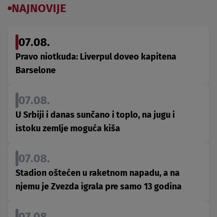
NAJNOVIJE
07.08.
Pravo niotkuda: Liverpul doveo kapitena
Barselone
07.08.
U Srbiji i danas sunčano i toplo, na jugu i
istoku zemlje moguća kiša
07.08.
Stadion oštećen u raketnom napadu, a na
njemu je Zvezda igrala pre samo 13 godina
07.08.