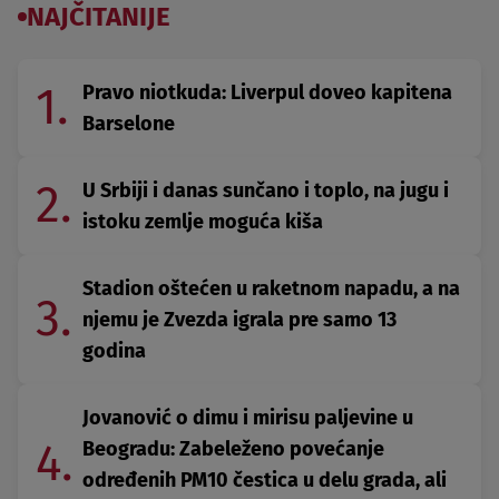
NAJČITANIJE
1.
Pravo niotkuda: Liverpul doveo kapitena
Barselone
2.
U Srbiji i danas sunčano i toplo, na jugu i
istoku zemlje moguća kiša
Stadion oštećen u raketnom napadu, a na
3.
njemu je Zvezda igrala pre samo 13
godina
Jovanović o dimu i mirisu paljevine u
4.
Beogradu: Zabeleženo povećanje
određenih PM10 čestica u delu grada, ali