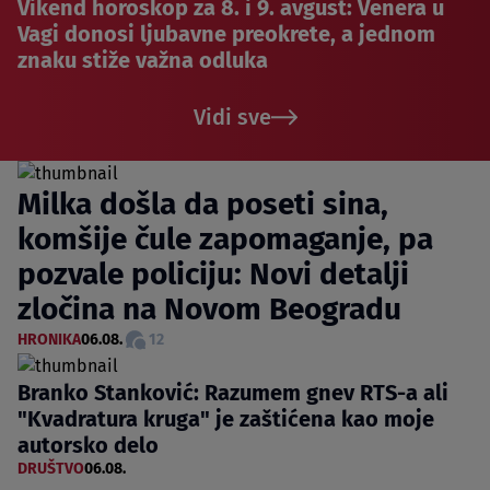
Vikend horoskop za 8. i 9. avgust: Venera u
Vagi donosi ljubavne preokrete, a jednom
znaku stiže važna odluka
Vidi sve
Milka došla da poseti sina,
komšije čule zapomaganje, pa
pozvale policiju: Novi detalji
zločina na Novom Beogradu
HRONIKA
06.08.
12
Branko Stanković: Razumem gnev RTS-a ali
"Kvadratura kruga" je zaštićena kao moje
autorsko delo
DRUŠTVO
06.08.