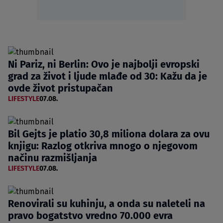
Ni Pariz, ni Berlin: Ovo je najbolji evropski
grad za život i ljude mlađe od 30: Kažu da je
ovde život pristupačan
LIFESTYLE
07.08.
Bil Gejts je platio 30,8 miliona dolara za ovu
knjigu: Razlog otkriva mnogo o njegovom
načinu razmišljanja
LIFESTYLE
07.08.
Renovirali su kuhinju, a onda su naleteli na
pravo bogatstvo vredno 70.000 evra