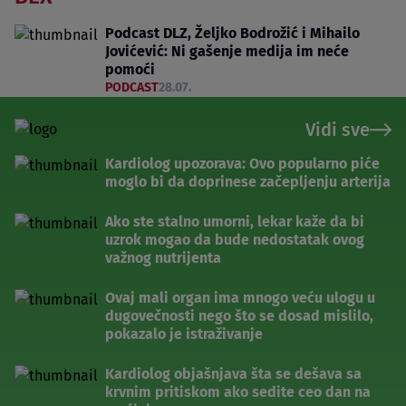
Podcast DLZ, Željko Bodrožić i Mihailo
Jovićević: Ni gašenje medija im neće
pomoći
PODCAST
28.07.
Vidi sve
Kardiolog upozorava: Ovo popularno piće
moglo bi da doprinese začepljenju arterija
Ako ste stalno umorni, lekar kaže da bi
uzrok mogao da bude nedostatak ovog
važnog nutrijenta
Ovaj mali organ ima mnogo veću ulogu u
dugovečnosti nego što se dosad mislilo,
pokazalo je istraživanje
Kardiolog objašnjava šta se dešava sa
krvnim pritiskom ako sedite ceo dan na