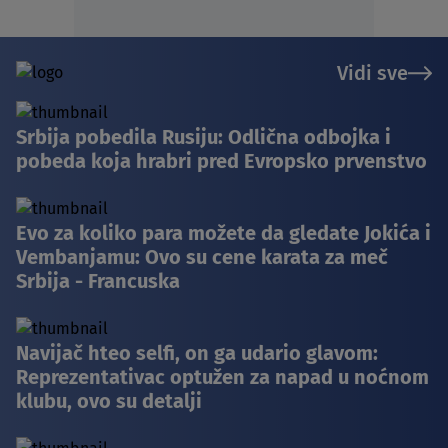
Vidi sve
Srbija pobedila Rusiju: Odlična odbojka i
pobeda koja hrabri pred Evropsko prvenstvo
Evo za koliko para možete da gledate Jokića i
Vembanjamu: Ovo su cene karata za meč
Srbija - Francuska
Navijač hteo selfi, on ga udario glavom:
Reprezentativac optužen za napad u noćnom
klubu, ovo su detalji