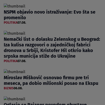
NSPM objavio novo istraživanje: Evo šta se
promenilo
POLITIKA
07.08.
Nemački list o dolasku Zelenskog u Beograd:
Iza kulisa razgovori o zajedničkoj fabrici
dronova u Srbiji, Kristofer Hil otkrio kako
srpska municija stiže do Ukrajine
POLITIKA
07.08.
Miroslav Mišković osnovao firmu pre tri
meseca, pa dobio milionski posao na Ekspu
BIZNIS
06.08.
Oglasio se Rajaner povodom obustave