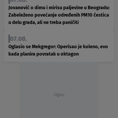
Jovanović o dimu i mirisu paljevine u Beogradu:
Zabeleženo povećanje određenih PM10 čestica
u delu grada, ali ne treba paničiti
07.08.
Oglasio se Mekgregor: Operisao je koleno, evo
kada planira povratak u oktagon
Oglas