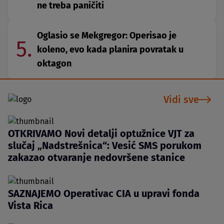
ne treba paničiti
Oglasio se Mekgregor: Operisao je
5.
koleno, evo kada planira povratak u
oktagon
Vidi sve
OTKRIVAMO Novi detalji optužnice VJT za
slučaj „Nadstrešnica“: Vesić SMS porukom
zakazao otvaranje nedovršene stanice
SAZNAJEMO Operativac CIA u upravi fonda
Vista Rica