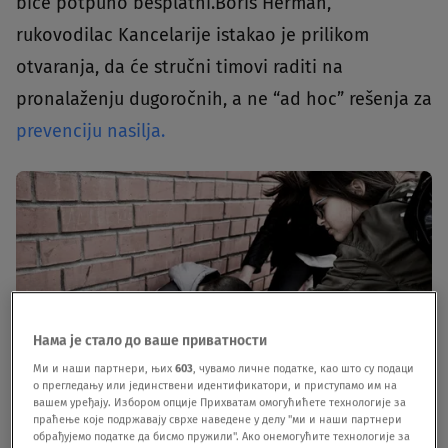
biće potpuno besplatni.Boris Herman,
rukovodilac Kancelarije istakao je prilikom
otvaranja, da će stručni timovi raditi na
pronalaženju dugoročnih, a ne “ad hoc” rešenja za
prevenciju nasilja.
Нама је стало до ваше приватности
Ми и наши партнери, њих
603
, чувамо личне податке, као што су подаци
о прегледању или јединствени идентификатори, и приступамо им на
вашем уређају. Избором опције Прихватам омогућићете технологије за
праћење које подржавају сврхе наведене у делу "ми и наши партнери
обрађујемо податке да бисмо пружили". Ако онемогућите технологије за