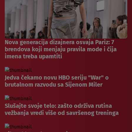
Nova generacija dizajnera osvaja Pariz: 7
brendova koji menjaju pravila mode i čija
imena treba upamtiti
Jedva čekamo novu HBO seriju "War" o
brutalnom razvodu sa Sijenom Miler
Slušajte svoje telo: zašto održiva rutina
vežbanja vredi više od savršenog treninga