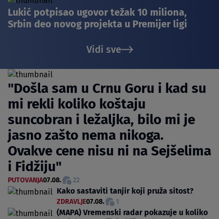
Lukić potpisao ugovor težak 10 miliona,
Srbin deo novog projekta u Premijer ligi
Vidi sve
"Došla sam u Crnu Goru i kad su
mi rekli koliko koštaju
suncobran i ležaljka, bilo mi je
jasno zašto nema nikoga.
Ovakve cene nisu ni na Sejšelima
i Fidžiju"
PUTOVANJA
07.08.
22
Kako sastaviti tanjir koji pruža sitost?
ZDRAVLJE
07.08.
1
(MAPA) Vremenski radar pokazuje u koliko