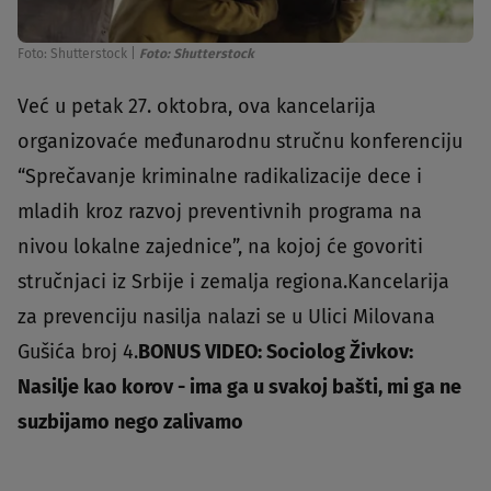
Foto: Shutterstock
|
Foto: Shutterstock
Već u petak 27. oktobra, ova kancelarija
organizovaće međunarodnu stručnu konferenciju
“Sprečavanje kriminalne radikalizacije dece i
mladih kroz razvoj preventivnih programa na
nivou lokalne zajednice”, na kojoj će govoriti
stručnjaci iz Srbije i zemalja regiona.Kancelarija
za prevenciju nasilja nalazi se u Ulici Milovana
Gušića broj 4.
BONUS VIDEO: Sociolog Živkov:
Nasilje kao korov - ima ga u svakoj bašti, mi ga ne
suzbijamo nego zalivamo