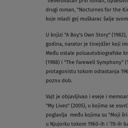
"neverovatan prvi roman, opsesivn
drugi roman, "Nocturnes for the Kin
koje mladi gej muškarac šalje svo
U knjizi "A Boy's Own Story" (1982)
godina, narator je tinejdžer koji i
Među ostale poluautobiografske kn
(1988) i "The Farewell Symphony" (
protagonistu tokom odrastanja 1960
poznu dob.
Vajt je objavljivao i eseje i memoar
"My Lives" (2005), u kojima se osvr
poglavlja među kojima su "Moji šrin
u Njujorku tokom 1960-ih i '70-ih ba