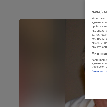
Нама је с
Ми и наши 
идентификат
праћење кој
Ако онемогу
за вас. Мож
ком тренутк
примењивати
приватност
Ми и наш
Коришћење п
идентификац
мерење огла
Листа парт