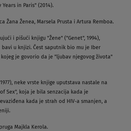
 Years in Paris" (2014).
saca Žana Ženea, Marsela Prusta i Artura Remboa.
ući i pišući knjigu "Žene" ("Genet", 1994),
bavi u knjizi. Čest saputnik bio mu je Iber
 kojeg je govorio da je "ljubav njegovog života"
(1977), neke vrste knjige uputstava nastale na
of Sex", koja je bila senzacija kada je
prevaziđena kada je strah od HIV-a smanjen, a
niji.
pruga Majkla Kerola.