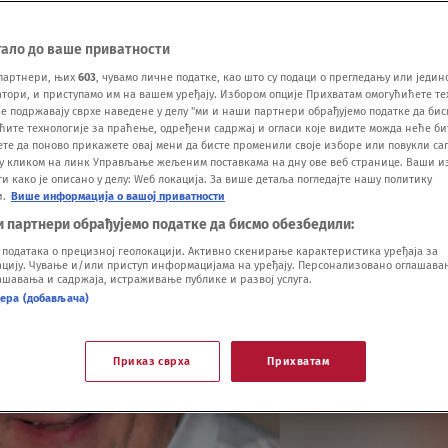
тало до ваше приватности
партнери, њих
603
, чувамо личне податке, као што су подаци о прегледању или једин
ори, и приступамо им на вашем уређају. Избором опције Прихватам омогућићете те
е подржавају сврхе наведене у делу "ми и наши партнери обрађујемо податке да бис
ћите технологије за праћење, одређени садржај и огласи које видите можда неће б
ете да поново прикажете овај мени да бисте променили своје изборе или повукли саг
у кликом на линк Управљање жељеним поставкама на дну ове веб странице. Ваши и
 како је описано у делу: Wеб локација. За више детаља погледајте нашу политику
и.
Више информација о вашој приватности
и партнери обрађујемо податке да бисмо обезбедили:
одатака о прецизној геолокацији. Активно скенирање карактеристика уређаја за
ију. Чување и/или приступ информацијама на уређају. Персонализовано оглашавањ
шавања и садржаја, истраживање публике и развој услуга.
нера (добављача)
Приказ сврха
Прихватам