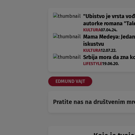
"Ubistvo je vrsta vođ
autorke romana "Tal
KULTURA
07.04.24.
Mama Medeya: Jedan 
iskustvu
KULTURA
12.07.22.
Srbija mora da zna ko
LIFESTYLE
19.06.20.
EDMUND VAJT
Pratite nas na društvenim m