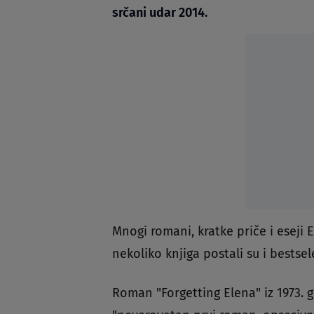
srčani udar 2014.
Mnogi romani, kratke priče i eseji 
nekoliko knjiga postali su i bestsel
Roman "Forgetting Elena" iz 1973. 