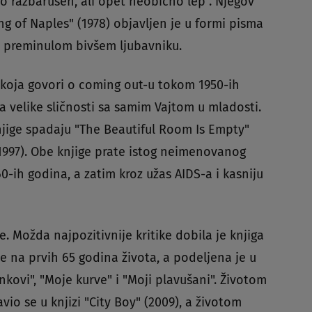
o razbarušen, ali opet neobično lep". Njegov
g of Naples" (1978) objavljen je u formi pisma
m preminulom bivšem ljubavniku.
, koja govori o coming out-u tokom 1950-ih
ma velike sličnosti sa samim Vajtom u mladosti.
jige spadaju "The Beautiful Room Is Empty"
1997). Obe knjige prate istog neimenovanog
-ih godina, a zatim kroz užas AIDS-a i kasniju
e. Možda najpozitivnije kritike dobila je knjiga
će na prvih 65 godina života, a podeljena je u
kovi", "Moje kurve" i "Moji plavušani". Životom
vio se u knjizi "City Boy" (2009), a životom