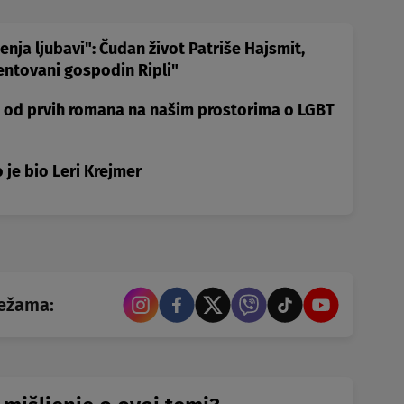
enja ljubavi": Čudan život Patriše Hajsmit,
entovani gospodin Ripli"
od prvih romana na našim prostorima o LGBT
 je bio Leri Krejmer
režama: