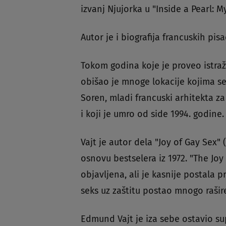
izvanj Njujorka u "Inside a Pearl: My
Autor je i biografija francuskih pi
Tokom godina koje je proveo istražuj
obišao je mnoge lokacije kojima se 
Soren, mladi francuski arhitekta za
i koji je umro od side 1994. godine.
Vajt je autor dela "Joy of Gay Sex" 
osnovu bestselera iz 1972. "The Joy 
objavljena, ali je kasnije postala 
seks uz zaštitu postao mnogo rašire
Edmund Vajt je iza sebe ostavio su