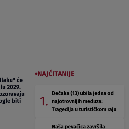
NAJČITANIJE
dlaku" će
lu 2029.
Dečaka (13) ubila jedna od
pozoravaju
1.
gle biti
najotrovnijih meduza:
Tragedija u turističkom raju
Naša pevačica završila