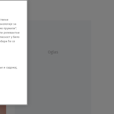
ствени
хнологије за
мо пружили".
ити релевантни
ласност у било
збори ће се
Oglas
е и садржај,