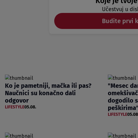
Koje je tvoje
Učestvuj u dis
Budite prvi 
Ko je pametniji, mačka ili pas?
"Mesec dan
Naučnici su konačno dali
omekšivač 
odgovor
dogodilo 
peškirima
LIFESTYLE
05.08.
LIFESTYLE
05.08