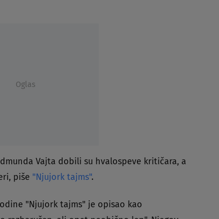
Oglas
Edmunda Vajta dobili su hvalospeve kritičara, a
eri, piše
"Njujork tajms"
.
godine "Njujork tajms" je opisao kao