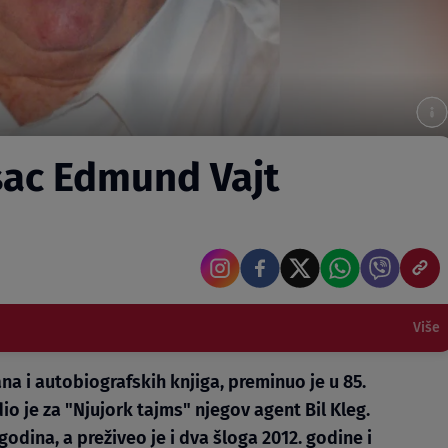
sac Edmund Vajt
Više
na i autobiografskih knjiga, preminuo je u 85.
io je za "Njujork tajms" njegov agent Bil Kleg.
godina, a preživeo je i dva šloga 2012. godine i