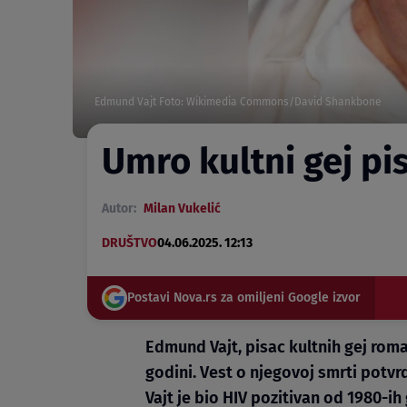
Edmund Vajt Foto: Wikimedia Commons/David Shankbone
Umro kultni gej pi
Autor:
Milan Vukelić
DRUŠTVO
04.06.2025. 12:13
Postavi Nova.rs za omiljeni Google izvor
Edmund Vajt, pisac kultnih gej roma
godini. Vest o njegovoj smrti potvrd
Vajt je bio HIV pozitivan od 1980-ih 