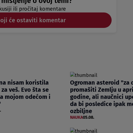
 mišljenje o ovoj temi?
kusiji ili pročitaj komentare
koji će ostaviti komentar
a nisam koristila
Ogroman asteroid "za 
za veš. Evo šta se
promašiti Zemlju u apri
sa mojom odećom i
godine, ali naučnici u
"
da bi posledice ipak mo
ozbiljne
.
NAUKA
05.08.