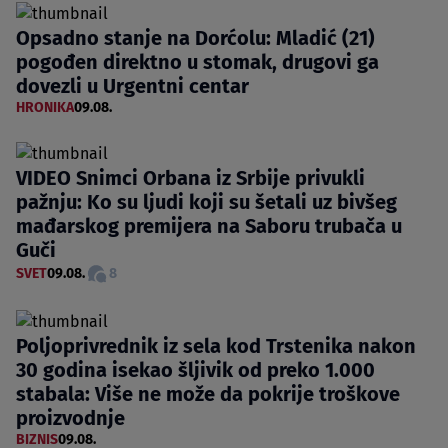
Opsadno stanje na Dorćolu: Mladić (21)
pogođen direktno u stomak, drugovi ga
dovezli u Urgentni centar
HRONIKA
09.08.
VIDEO Snimci Orbana iz Srbije privukli
pažnju: Ko su ljudi koji su šetali uz bivšeg
mađarskog premijera na Saboru trubača u
Guči
SVET
09.08.
8
Poljoprivrednik iz sela kod Trstenika nakon
30 godina isekao šljivik od preko 1.000
stabala: Više ne može da pokrije troškove
proizvodnje
BIZNIS
09.08.