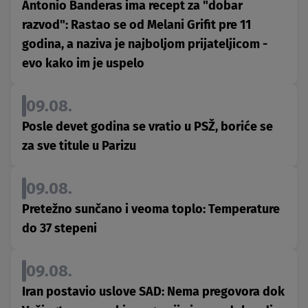
Antonio Banderas ima recept za "dobar
razvod": Rastao se od Melani Grifit pre 11
godina, a naziva je najboljom prijateljicom -
evo kako im je uspelo
09.08.
Posle devet godina se vratio u PSŽ, boriće se
za sve titule u Parizu
09.08.
Pretežno sunčano i veoma toplo: Temperature
do 37 stepeni
09.08.
Iran postavio uslove SAD: Nema pregovora dok