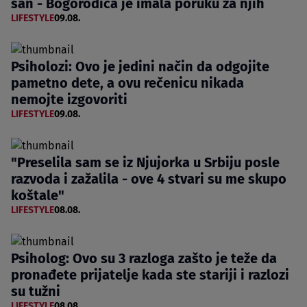
san - Bogorodica je imala poruku za njih
LIFESTYLE
09.08.
Psiholozi: Ovo je jedini način da odgojite
pametno dete, a ovu rečenicu nikada
nemojte izgovoriti
LIFESTYLE
09.08.
"Preselila sam se iz Njujorka u Srbiju posle
razvoda i zažalila - ove 4 stvari su me skupo
koštale"
LIFESTYLE
08.08.
Psiholog: Ovo su 3 razloga zašto je teže da
pronađete prijatelje kada ste stariji i razlozi
su tužni
LIFESTYLE
08.08.