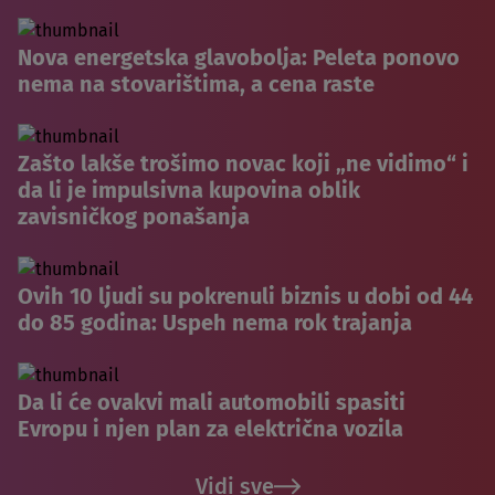
Nova energetska glavobolja: Peleta ponovo
nema na stovarištima, a cena raste
Zašto lakše trošimo novac koji „ne vidimo“ i
da li je impulsivna kupovina oblik
zavisničkog ponašanja
Ovih 10 ljudi su pokrenuli biznis u dobi od 44
do 85 godina: Uspeh nema rok trajanja
Da li će ovakvi mali automobili spasiti
Evropu i njen plan za električna vozila
Vidi sve