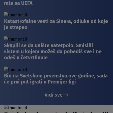
rata sa UEFA
Katastrofalne vesti za Sinera, odluka od koje
je strepeo
Skupili se da unište vaterpolo: Smislili
sistem u kojem možeš da pobediš sve i ne
odeš u četvrtfinale
Bio na Svetskom prvenstvu ove godine, sada
će prvi put igrati u Premijer ligi
Vidi sve