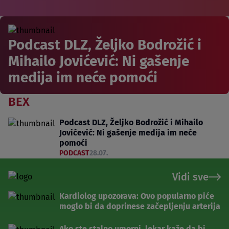
Podcast DLZ, Željko Bodrožić i
Mihailo Jovićević: Ni gašenje
medija im neće pomoći
BEX
Podcast DLZ, Željko Bodrožić i Mihailo
Jovićević: Ni gašenje medija im neće
pomoći
PODCAST
28.07.
Vidi sve
Kardiolog upozorava: Ovo popularno piće
moglo bi da doprinese začepljenju arterija
Ako ste stalno umorni, lekar kaže da bi