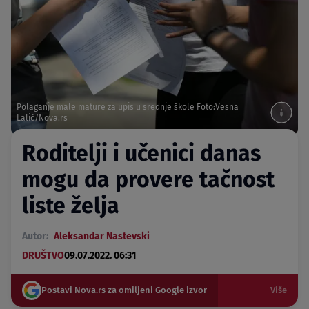
Polaganje male mature za upis u srednje škole Foto:Vesna
Lalić/Nova.rs
Roditelji i učenici danas
mogu da provere tačnost
liste želja
Autor:
Aleksandar Nastevski
DRUŠTVO
09.07.2022. 06:31
Postavi Nova.rs za omiljeni Google izvor
Više