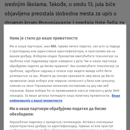
srednjim školama. Takođe, u sredu 13. jula biće
objavljena preostala slobodna mesta za upis u
drugom krugu.Popunjavanje i predaja liste želja za
drugi upisni krug elektronskim putem ili
Нама је стало до ваше приватности
neposredno u školi je 14. jula 2022, dok će dan
Ми и наши партнери, њих
603
, чувамо личне податке, као што су подаци
kasnije 15. jula biti objavljen konačni raspored
о прегледању или јединствени идентификатори, и приступамо им на
вашем уређају. Избором опције Прихватам омогућићете технологије за
učenika po školama u drugom upisnom krugu.Od
праћење које подржавају сврхе наведене у делу "ми и наши партнери
обрађујемо податке да бисмо пружили". Ако онемогућите технологије за
14. do 20. jula je upis učenika u srednje škole
праћење, одређени садржај и огласи које видите можда неће бити
релевантни за вас. Можете да поново прикажете овај мени да бисте
posle prvog i drugog upisnog kruga.Sve aktivnosti
променили своје изборе или повукли сагласност у било ком тренутку
кликом на линк Управљање жељеним поставкама на дну ове веб
vezane za završetak osnovne škole, kao i upis u
странице. Ваши избори ће се примењивати како је описано у делу: Wеб
локација. За више детаља погледајте нашу политику приватности.
Више
srednju školu obavljaće se bez podnošenja
информација о вашој приватности
ijednog papira, jednim logovanjem na portalu
Ми и наши партнери обрађујемо податке да бисмо
обезбедили:
mojasrednjaskola.gov.rs.
BONUS VIDEO - Pašić:
Коришћење података о прецизној геолокацији. Активно скенирање
Matura odrađena po procedurama, nije prijatno
карактеристика уређаја за идентификацију. Чување и/или приступ