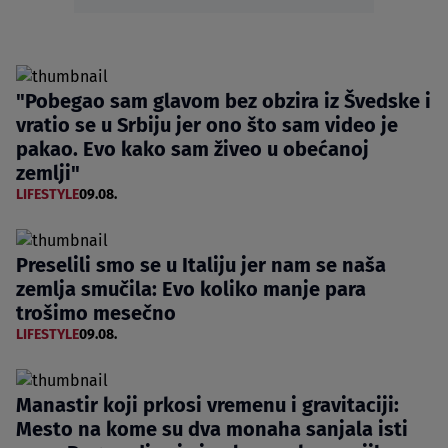
"Pobegao sam glavom bez obzira iz Švedske i
vratio se u Srbiju jer ono što sam video je
pakao. Evo kako sam živeo u obećanoj
zemlji"
LIFESTYLE
09.08.
Preselili smo se u Italiju jer nam se naša
zemlja smučila: Evo koliko manje para
trošimo mesečno
LIFESTYLE
09.08.
Manastir koji prkosi vremenu i gravitaciji:
Mesto na kome su dva monaha sanjala isti