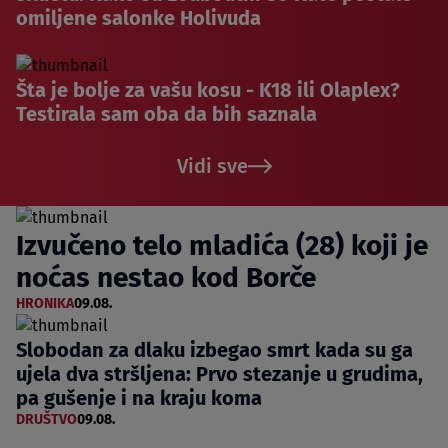
omiljene salonke Holivuda
Šta je bolje za vašu kosu - K18 ili Olaplex?
Testirala sam oba da bih saznala
Vidi sve
Izvučeno telo mladića (28) koji je
noćas nestao kod Borče
HRONIKA
09.08.
Slobodan za dlaku izbegao smrt kada su ga
ujela dva stršljena: Prvo stezanje u grudima,
pa gušenje i na kraju koma
DRUŠTVO
09.08.