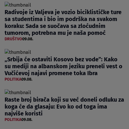
Radivoje iz Valjeva je vozio biciklističke ture
sa studentima i bio im podrška na svakom
koraku: Sada se suočava sa zloćudnim
tumorom, potrebna mu je naša pomoć
DRUŠTVO
09.08.
„Srbija će ostaviti Kosovo bez vode”: Kako
su mediji na albanskom jeziku preneli vest o
Vučićevoj najavi promene toka Ibra
POLITIKA
09.08.
Raste broj birača koji su već doneli odluku za
koga će da glasaju: Evo ko od toga ima
najviše koristi
POLITIKA
09.08.