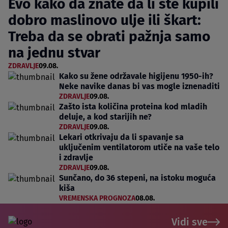
Evo kako da znate da li ste kupili
dobro maslinovo ulje ili škart:
Treba da se obrati pažnja samo
na jednu stvar
ZDRAVLJE
09.08.
Kako su žene održavale higijenu 1950-ih?
Neke navike danas bi vas mogle iznenaditi
ZDRAVLJE
09.08.
Zašto ista količina proteina kod mladih
deluje, a kod starijih ne?
ZDRAVLJE
09.08.
Lekari otkrivaju da li spavanje sa
uključenim ventilatorom utiče na vaše telo
i zdravlje
ZDRAVLJE
09.08.
Sunčano, do 36 stepeni, na istoku moguća
kiša
VREMENSKA PROGNOZA
08.08.
Vidi sve