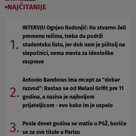
NAJČITANIJE
INTERVJU Ognjen Radonjić: Ko stvarno želi
promenu režima, treba da podrži
1.
studentsku listu, jer dok nam je pištolj na
slepočnici, nema mesta za ideološke
rasprave
Antonio Banderas ima recept za "dobar
2.
razvod": Rastao se od Melani Grifit pre 11
godina, a naziva je najboljom
prijateljicom - evo kako im je uspelo
3.
Posle devet godina se vratio u PSŽ, boriće
se za sve titule u Parizu