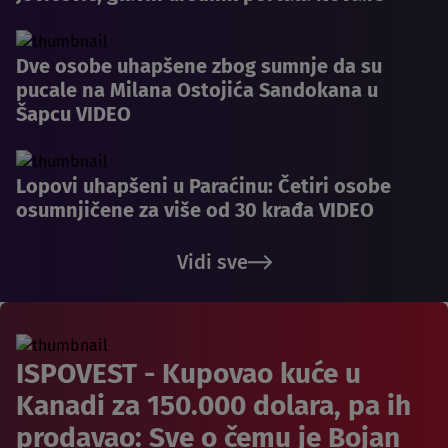
Dve osobe uhapšene zbog sumnje da su
pucale na Milana Ostojića Sandokana u
Šapcu VIDEO
Lopovi uhapšeni u Paraćinu: Četiri osobe
osumnjičene za više od 30 krađa VIDEO
Vidi sve
ISPOVEST - Kupovao kuće u
Kanadi za 150.000 dolara, pa ih
prodavao: Sve o čemu je Bojan