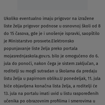
Ukoliko eventualno imaju prigovor na izražene
liste želja prigovor podnose u osnovnoj školi od 8
do 15 časova, gde je i unošenje ispravki, saopštilo
je Ministarstvo prosvete.Elektronsko
popunjavanje liste želja preko portala
mojasrednjaskola.gov.rs. bilo je omogućeno do 6.
jula do ponoći, nakon čega je sistem zaključan, a
roditelji su mogli sutradan u školama da predaju
listu želja u papirnom obliku.U ponedeljak, 11. jula
biće objavljena konačna lista želja, a roditelji će
13. jula na portalu imati uvid u listu raspoređenih
učenika po obrazovnim profilima i smerovima u