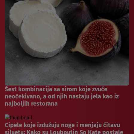
Šest kombinacija sa sirom koje zvuče
neočekivano, a od njih nastaju jela kao iz
najboljih restorana
Cipele koje izdužuju noge i menjaju čitavu
siluetu: Kako su Louboutin So Kate postale