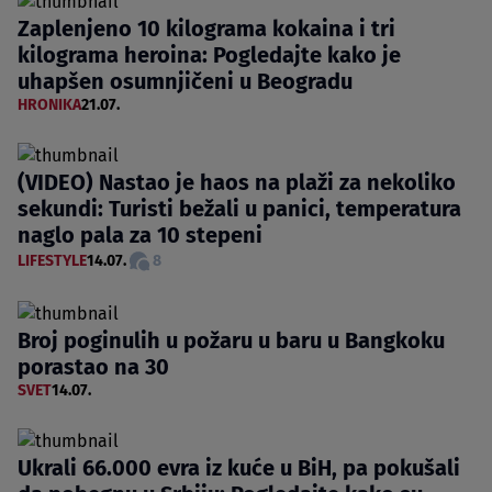
Zaplenjeno 10 kilograma kokaina i tri
kilograma heroina: Pogledajte kako je
uhapšen osumnjičeni u Beogradu
HRONIKA
21.07.
(VIDEO) Nastao je haos na plaži za nekoliko
sekundi: Turisti bežali u panici, temperatura
naglo pala za 10 stepeni
LIFESTYLE
14.07.
8
Broj poginulih u požaru u baru u Bangkoku
porastao na 30
SVET
14.07.
Ukrali 66.000 evra iz kuće u BiH, pa pokušali