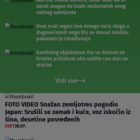
uzrok mogao da bude nedostatak ovog
važnog nutrijenta
Ovaj mali organ ima mnogo veću ulogu u
dugovečnosti nego što se dosad mislilo,
pokazalo je istraživanje
Kardiolog objašnjava šta se dešava sa
krvnim pritiskom ako sedite ceo dan na
vrućini
Vidi sve
FOTO VIDEO Snažan zemljotres pogodio
Japan: Srušili se zamak i kuće, voz iskočio iz
šina, desetine povređenih
SVET
28.07.