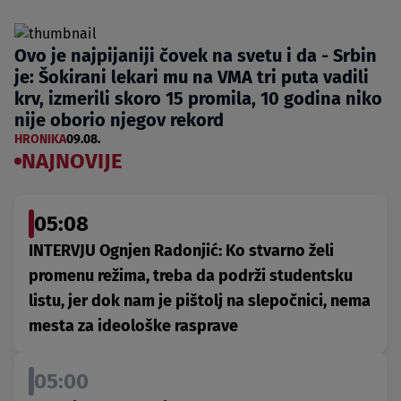
Ovo je najpijaniji čovek na svetu i da - Srbin
je: Šokirani lekari mu na VMA tri puta vadili
krv, izmerili skoro 15 promila, 10 godina niko
nije oborio njegov rekord
HRONIKA
09.08.
NAJNOVIJE
05:08
INTERVJU Ognjen Radonjić: Ko stvarno želi
promenu režima, treba da podrži studentsku
listu, jer dok nam je pištolj na slepočnici, nema
mesta za ideološke rasprave
05:00