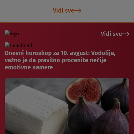
Vidi sve
Vidi sve
Dnevni horoskop za 10. avgust: Vodolije,
važno je da pravilno procenite nečije
emotivne namere