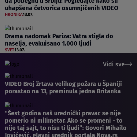
da pobegnu u Srbiju: Pogledajte kako su
uhapšena četvorica osumnjičenih VIDEO
HRONIKA
13.07.
Drama nadomak Pariza: Vatra stigla do
naselja, evakuisano 1.000 ljudi
SVET
13.07.
Vidi sve
VIDEO Broj žrtava velikog požara u Španiji
porastao na 13, preminula jedna Britanka
“Šest godina naš urednički pravac se nije
pomerio ni milimetar. Ako se promeni - to
nije taj sajt, to nisu ti ljudi”: Govori Mihailo
Jovićević, glavni urednik portala Nova.rs