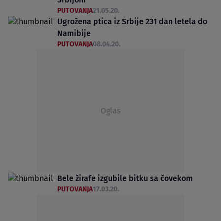
PUTOVANJA
21.05.20.
Ugrožena ptica iz Srbije 231 dan letela do
Namibije
PUTOVANJA
08.04.20.
Oglas
Bele žirafe izgubile bitku sa čovekom
PUTOVANJA
17.03.20.