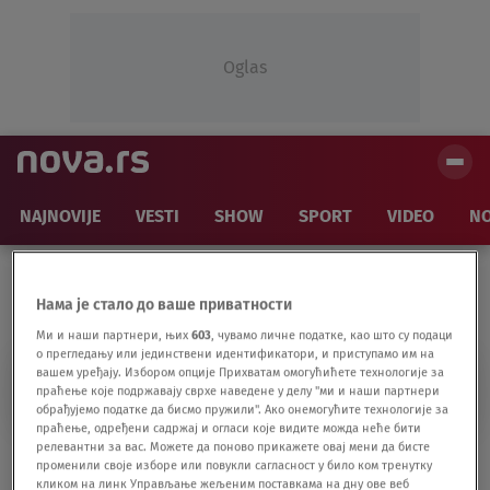
Oglas
NAJNOVIJE
VESTI
SHOW
SPORT
VIDEO
NO
Нама је стало до ваше приватности
Ми и наши партнери, њих
603
, чувамо личне податке, као што су подаци
о прегледању или јединствени идентификатори, и приступамо им на
вашем уређају. Избором опције Прихватам омогућићете технологије за
UGROŽENE VRSTE
праћење које подржавају сврхе наведене у делу "ми и наши партнери
обрађујемо податке да бисмо пружили". Ако онемогућите технологије за
праћење, одређени садржај и огласи које видите можда неће бити
релевантни за вас. Можете да поново прикажете овај мени да бисте
WWF: Za poslednjih 50 godina populacija
променили своје изборе или повукли сагласност у било ком тренутку
životinja smanjena za čak 68 odsto
кликом на линк Управљање жељеним поставкама на дну ове веб