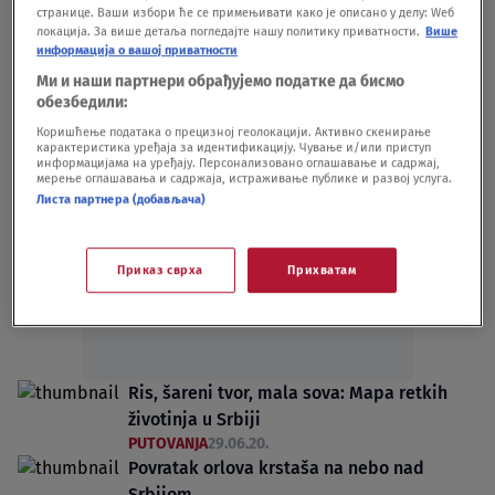
странице. Ваши избори ће се примењивати како је описано у делу: Wеб
SVET
03.03.22.
локација. За више детаља погледајте нашу политику приватности.
Више
U Africi prave park u kojem će živeti sve
информација о вашој приватности
ugrožene vrste
Ми и наши партнери обрађујемо податке да бисмо
PUTOVANJA
18.11.20.
обезбедили:
Коришћење података о прецизној геолокацији. Активно скенирање
карактеристика уређаја за идентификацију. Чување и/или приступ
информацијама на уређају. Персонализовано оглашавање и садржај,
мерење оглашавања и садржаја, истраживање публике и развој услуга.
Листа партнера (добављача)
Oglas
Приказ сврха
Прихватам
Ris, šareni tvor, mala sova: Mapa retkih
životinja u Srbiji
PUTOVANJA
29.06.20.
Povratak orlova krstaša na nebo nad
Srbijom