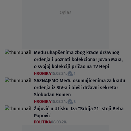
Oglas
Među uhapšenima zbog krađe državnog
ordenja i poznati kolekcionar Jovan Mara,
o svojoj kolekciji pričao na TV Hepi
HRONIKA
15.03.24.
1
SAZNAJEMO Među osumnjičenima za krađu
ordenja iz SIV-a i bivši državni sekretar
Slobodan Homen
HRONIKA
15.03.24.
8
Žujović u Utisku: Iza “Srbija 21" stoji Beba
Popović
POLITIKA
08.03.20.