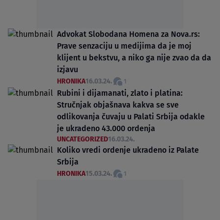
Advokat Slobodana Homena za Nova.rs:
Prave senzaciju u medijima da je moj
klijent u bekstvu, a niko ga nije zvao da da
izjavu
HRONIKA
16.03.24.
1
Rubini i dijamanati, zlato i platina:
Stručnjak objašnava kakva se sve
odlikovanja čuvaju u Palati Srbija odakle
je ukradeno 43.000 ordenja
UNCATEGORIZED
16.03.24.
Koliko vredi ordenje ukradeno iz Palate
Srbija
HRONIKA
15.03.24.
1