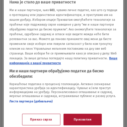
Нама је стало до ваше приватности
Srbija
Ми и наши партнери, њих
603
, чувамо личне податке, као што су подаци
HRONIKA
10.06.24.
3
о прегледању или јединствени идентификатори, и приступамо им на
Raspisuje se poternica za Slobodanom
вашем уређају. Избором опције Прихватам омогућићете технологије за
праћење које подржавају сврхе наведене у делу "ми и наши партнери
Homenom: Tužilaštvo se oglasilo povodom
обрађујемо податке да бисмо пружили". Ако онемогућите технологије за
krađe ordenja
праћење, одређени садржај и огласи које видите можда неће бити
HRONIKA
22.03.24.
релевантни за вас. Можете да поново прикажете овај мени да бисте
променили своје изборе или повукли сагласност у било ком тренутку
кликом на линк Управљање жељеним поставкама на дну ове веб
странице. Ваши избори ће се примењивати како је описано у делу: Wеб
локација. За више детаља погледајте нашу политику приватности.
Више
информација о вашој приватности
Ми и наши партнери обрађујемо податке да бисмо
Oglas
обезбедили:
Коришћење података о прецизној геолокацији. Активно скенирање
карактеристика уређаја за идентификацију. Чување и/или приступ
информацијама на уређају. Персонализовано оглашавање и садржај,
мерење оглашавања и садржаја, истраживање публике и развој услуга.
Листа партнера (добављача)
Slobodan Homen između Šarića i
Приказ сврха
Прихватам
ukradenog ordenja?