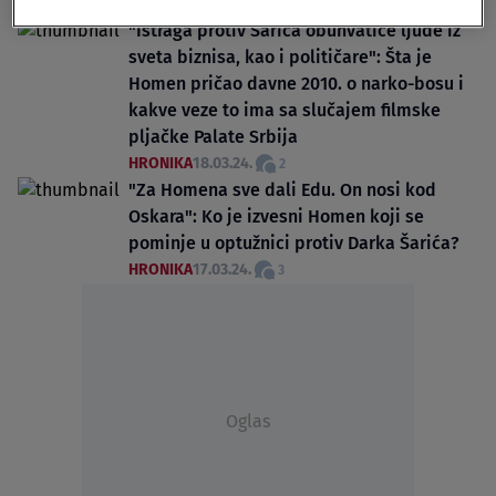
EMISIJE
21.03.24.
"Istraga protiv Šarića obuhvatiće ljude iz
sveta biznisa, kao i političare": Šta je
Homen pričao davne 2010. o narko-bosu i
kakve veze to ima sa slučajem filmske
pljačke Palate Srbija
HRONIKA
18.03.24.
2
"Za Homena sve dali Edu. On nosi kod
Oskara": Ko je izvesni Homen koji se
pominje u optužnici protiv Darka Šarića?
HRONIKA
17.03.24.
3
Oglas