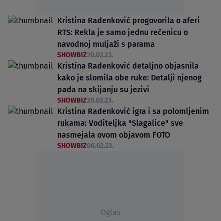
Kristina Radenković progovorila o aferi
RTS: Rekla je samo jednu rečenicu o
navodnoj muljaži s parama
SHOWBIZ
20.02.23.
Kristina Radenković detaljno objasnila
kako je slomila obe ruke: Detalji njenog
pada na skijanju su jezivi
SHOWBIZ
20.02.23.
Kristina Radenković igra i sa polomljenim
rukama: Voditeljka "Slagalice" sve
nasmejala ovom objavom FOTO
SHOWBIZ
06.02.23.
Oglas