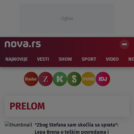
Oglas
NAJNOVIJE
VESTI
SHOW
SPORT
VIDEO
NO
PRELOM
"Zbog Stefana sam skočila sa sprata":
Lepa Brena o teškim povredama i