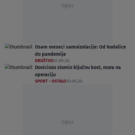
Oglas
Osam meseci samoizolacije: Od hodalice
do pandemije
DRUŠTVO
07.09.20.
Doviciozo slomio ključnu kost, mora na
operaciju
SPORT - OSTALO
30.06.20.
Oglas