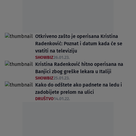
Otkriveno zašto je operisana Kristina
Radenković: Poznat i datum kada će se
vratiti na televiziju
SHOWBIZ
26.01.23.
Kristina Radenković hitno operisana na
Banjici zbog greške lekara u Italiji
SHOWBIZ
25.01.23.
Kako do odštete ako padnete na ledu i
zadobijete prelom na ulici
DRUŠTVO
14.01.22.