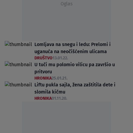
Oglas
Lomljava na snegu i ledu: Prelomi i
uganuća na neočišćenim ulicama
DRUŠTVO
13.01.22.
U tuči mu polomio vilicu pa završio u
pritvoru
HRONIKA
25.01.21.
Liftu pukla sajla, žena zaštitila dete i
slomila kičmu
HRONIKA
01.11.20.