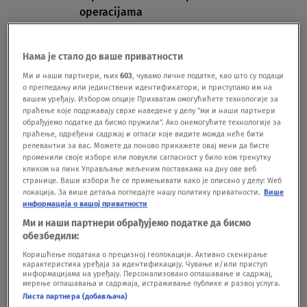
operacijama
SHOWBIZ
19.01.
"Ljudi su bili izbezumljeni": Evo šta se
Нама је стало до ваше приватности
događalo na koncertu tokom koga je
Brena polomila nogu
Ми и наши партнери, њих
603
, чувамо личне податке, као што су подаци
о прегледању или јединствени идентификатори, и приступамо им на
SHOWBIZ
23.05.25.
вашем уређају. Избором опције Прихватам омогућићете технологије за
праћење које подржавају сврхе наведене у делу "ми и наши партнери
обрађујемо податке да бисмо пружили". Ако онемогућите технологије за
праћење, одређени садржај и огласи које видите можда неће бити
релевантни за вас. Можете да поново прикажете овај мени да бисте
променили своје изборе или повукли сагласност у било ком тренутку
кликом на линк Управљање жељеним поставкама на дну ове веб
странице. Ваши избори ће се примењивати како је описано у делу: Wеб
Oglas
локација. За више детаља погледајте нашу политику приватности.
Више
информација о вашој приватности
Ми и наши партнери обрађујемо податке да бисмо
обезбедили:
Коришћење података о прецизној геолокацији. Активно скенирање
карактеристика уређаја за идентификацију. Чување и/или приступ
информацијама на уређају. Персонализовано оглашавање и садржај,
Od herpesa ju je izlečio Titov lekar, na
мерење оглашавања и садржаја, истраживање публике и развој услуга.
koncertu joj je poplavela ruka, godinama
Листа партнера (добављача)