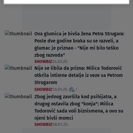
Ova glumica je bivša žena Petra Strugara:
Posle dve godine braka su se razveli, a
glumac je priznao - "Nije mi bilo teško
zbog razvoda"
SHOWBIZ
24.03.25.
Nije se libila da prizna: Milica Todorović
otkrila intimne detalje iz veze sa Petrom
Strugarom
SHOWBIZ
10.01.25.
1
Zbog jednog završila kod psihijatra, a
drugog ostavila zbog "konja": Milica
Todorović sada voli biznismena, a ovo su
njeni bivši momci
SHOWBIZ
08.01.25.