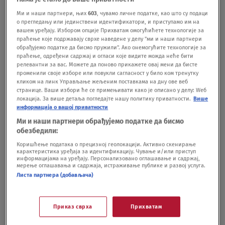
kilograma: "Nisam mogao ni da se sagnem
Ми и наши партнери, њих
603
, чувамо личне податке, као што су подаци
da vežem pertle"
о прегледању или јединствени идентификатори, и приступамо им на
SHOWBIZ
30.07.25.
вашем уређају. Избором опције Прихватам омогућићете технологије за
"Ne volim da gledam sebe i gluma mi više
праћење које подржавају сврхе наведене у делу "ми и наши партнери
обрађујемо податке да бисмо пружили". Ако онемогућите технологије за
nije prva na listi obaveza, jer se brinem o
праћење, одређени садржај и огласи које видите можда неће бити
dušama koje zavise od mene": Ispovest
релевантни за вас. Можете да поново прикажете овај мени да бисте
променили своје изборе или повукли сагласност у било ком тренутку
glumca Petra Strugara
кликом на линк Управљање жељеним поставкама на дну ове веб
KULTURA
28.07.25.
7
странице. Ваши избори ће се примењивати како је описано у делу: Wеб
Zbog učešća u rijalitiju, izbačena je iz
локација. За више детаља погледајте нашу политику приватности.
Више
информација о вашој приватности
pozorišta: Bila je velika ljubav Petra
Ми и наши партнери обрађујемо податке да бисмо
Strugara, a onda je u jeku voditeljske
обезбедили:
karijere nestala
Коришћење података о прецизној геолокацији. Активно скенирање
SHOWBIZ
03.05.25.
карактеристика уређаја за идентификацију. Чување и/или приступ
информацијама на уређају. Персонализовано оглашавање и садржај,
мерење оглашавања и садржаја, истраживање публике и развој услуга.
Листа партнера (добављача)
Приказ сврха
Прихватам
Oglas