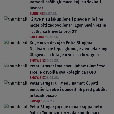
Razvodi naših glumaca koji su šokirali
javnost
SUDBINE
15.07.23.
"Žrtve nisu iskupljene i pravda nije i ne
može biti zadovoljena": Egon Savin režira
"Lutku sa kreveta broj 21"
KULTURA
21.06.23.
Ko je nova devojka Petra Strugara:
Nestvarno je lepa, glumu je zavolela zbog
Glogovca, a bila je u vezi sa hirurgom
SHOWBIZ
30.05.23.
Petar Strugar ima novu ljubav: Glumčevo
srce je osvojila ova koleginica FOTO
SHOWBIZ
28.05.23.
Petar Strugar u "Među nama": Čupati
emocije iz sebe i donositi ih pred publiku
je težak posao
EMISIJE
12.04.23.
Petar Strugar joj nije ni na kraj pameti:
Milica Todorović priznala koji domaći