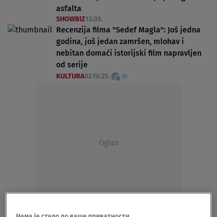
asfalta
SHOWBIZ
12.03.
Recenzija filma "Sedef Magla": Još jedna
godina, još jedan zamršen, mlohav i
nebitan domaći istorijski film napravljen
od serije
KULTURA
02.10.25.
10
Oglas
Petar Strugar se zbog uloge ugojio 20
Нама је стало до ваше приватности