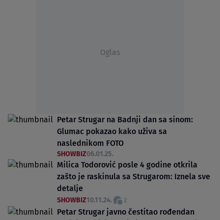
Oglas
Petar Strugar na Badnji dan sa sinom:
Glumac pokazao kako uživa sa
naslednikom FOTO
SHOWBIZ
06.01.25.
Milica Todorović posle 4 godine otkrila
zašto je raskinula sa Strugarom: Iznela sve
detalje
SHOWBIZ
10.11.24.
2
Petar Strugar javno čestitao rođendan