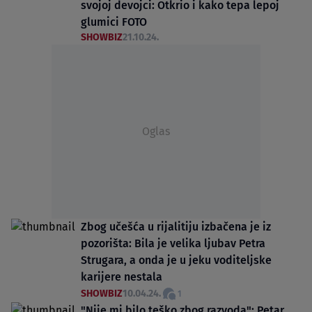
svojoj devojci: Otkrio i kako tepa lepoj
glumici FOTO
SHOWBIZ
21.10.24.
Oglas
Zbog učešća u rijalitiju izbačena je iz
pozorišta: Bila je velika ljubav Petra
Strugara, a onda je u jeku voditeljske
karijere nestala
SHOWBIZ
10.04.24.
1
"Nije mi bilo teško zbog razvoda": Petar