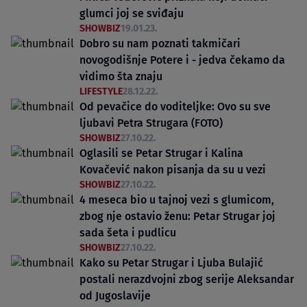
glumci joj se sviđaju
SHOWBIZ
19.01.23.
Dobro su nam poznati takmičari
novogodišnje Potere i - jedva čekamo da
vidimo šta znaju
LIFESTYLE
28.12.22.
Od pevačice do voditeljke: Ovo su sve
ljubavi Petra Strugara (FOTO)
SHOWBIZ
27.10.22.
Oglasili se Petar Strugar i Kalina
Kovačević nakon pisanja da su u vezi
SHOWBIZ
27.10.22.
4 meseca bio u tajnoj vezi s glumicom,
zbog nje ostavio ženu: Petar Strugar joj
sada šeta i pudlicu
SHOWBIZ
27.10.22.
Kako su Petar Strugar i Ljuba Bulajić
postali nerazdvojni zbog serije Aleksandar
od Jugoslavije