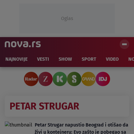
Oglas
NAJNOVIJE
VESTI
SHOW
SPORT
VIDEO
NO
PETAR STRUGAR
Petar Strugar napustio Beograd i otišao da
živi u kontejneru: Evo zašto je pobegao sa