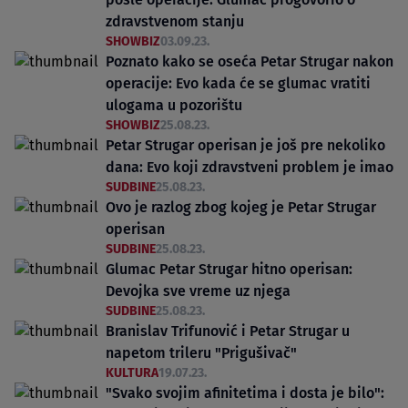
zdravstvenom stanju
SHOWBIZ
03.09.23.
Poznato kako se oseća Petar Strugar nakon
operacije: Evo kada će se glumac vratiti
ulogama u pozorištu
SHOWBIZ
25.08.23.
Petar Strugar operisan je još pre nekoliko
dana: Evo koji zdravstveni problem je imao
SUDBINE
25.08.23.
Ovo je razlog zbog kojeg je Petar Strugar
operisan
SUDBINE
25.08.23.
Glumac Petar Strugar hitno operisan:
Devojka sve vreme uz njega
SUDBINE
25.08.23.
Branislav Trifunović i Petar Strugar u
napetom trileru "Prigušivač"
KULTURA
19.07.23.
"Svako svojim afinitetima i dosta je bilo":