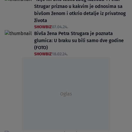
Strugar priznao u kakvim je odnosima sa
bivšom ženom i otkrio detalje iz privatnog
života
SHOWBIZ
07.04.24.
Bivša žena Petra Strugara je poznata
glumica: U braku su bili samo dve godine
(FOTO)
SHOWBIZ
18.02.24.
Oglas