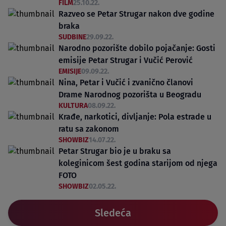
FILM
25.10.22.
Razveo se Petar Strugar nakon dve godine
braka
SUDBINE
29.09.22.
Narodno pozorište dobilo pojačanje: Gosti
emisije Petar Strugar i Vučić Perović
EMISIJE
09.09.22.
Nina, Petar i Vučić i zvanično članovi
Drame Narodnog pozorišta u Beogradu
KULTURA
08.09.22.
Krađe, narkotici, divljanje: Pola estrade u
ratu sa zakonom
SHOWBIZ
14.07.22.
Petar Strugar bio je u braku sa
koleginicom šest godina starijom od njega
FOTO
SHOWBIZ
02.05.22.
Sledeća