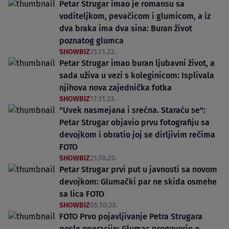
Petar Strugar imao je romansu sa
voditeljkom, pevačicom i glumicom, a iz
dva braka ima dva sina: Buran život
poznatog glumca
SHOWBIZ
21.11.23.
Petar Strugar imao buran ljubavni život, a
sada uživa u vezi s koleginicom: Isplivala
njihova nova zajednička fotka
SHOWBIZ
17.11.23.
"Uvek nasmejana i srećna. Staraću se":
Petar Strugar objavio prvu fotografiju sa
devojkom i obratio joj se dirljivim rečima
FOTO
SHOWBIZ
21.10.23.
Petar Strugar prvi put u javnosti sa novom
devojkom: Glumački par ne skida osmehe
sa lica FOTO
SHOWBIZ
05.10.23.
FOTO Prvo pojavljivanje Petra Strugara
posle operacije: Glumac progovorio o