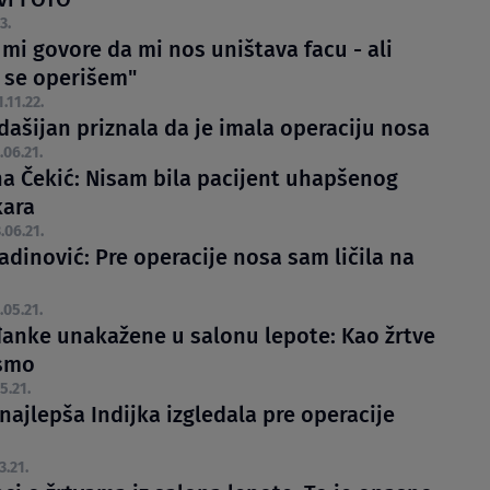
3.
 mi govore da mi nos uništava facu - ali
 se operišem"
1.11.22.
dašijan priznala da je imala operaciju nosa
.06.21.
a Čekić: Nisam bila pacijent uhapšenog
kara
.06.21.
adinović: Pre operacije nosa sam ličila na
.05.21.
anke unakažene u salonu lepote: Kao žrtve
 smo
5.21.
najlepša Indijka izgledala pre operacije
3.21.