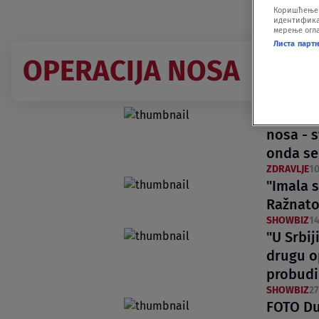
Коришћење п
идентификац
мерење огла
Листа парт
OPERACIJA NOSA
Influen
nosa - s
onda se
ZDRAVLJE
10
"Imala 
Ražnato
SHOWBIZ
14
"U Srbij
drugu o
probudi
SHOWBIZ
27
FOTO Du