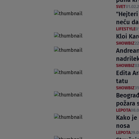
SVET
01.02.2
"Hejteri
neću da
LIFESTYLE
0
Kloi Kar
SHOWBIZ
22
Andrean
nadrile
SHOWBIZ
03
Edita Ar
tatu
SHOWBIZ
31
Beograđ
požara
LEPOTA
08.0
Kako je 
nosa
LEPOTA
29.0