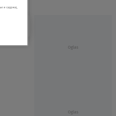
е и садржај,
Oglas
Oglas