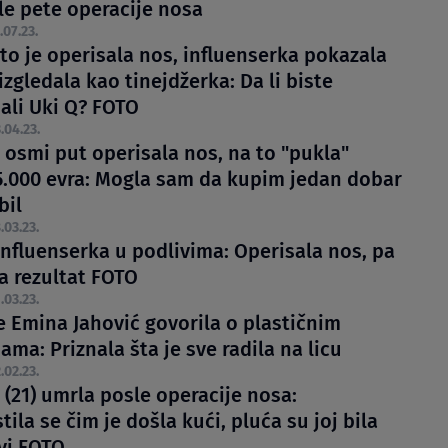
le pete operacije nosa
.07.23.
to je operisala nos, influenserka pokazala
izgledala kao tinejdžerka: Da li biste
ali Uki Q? FOTO
.04.23.
 osmi put operisala nos, na to "pukla"
5.000 evra: Mogla sam da kupim jedan dobar
bil
.03.23.
influenserka u podlivima: Operisala nos, pa
a rezultat FOTO
.03.23.
e Emina Jahović govorila o plastičnim
ama: Priznala šta je sve radila na licu
.02.23.
 (21) umrla posle operacije nosa:
ila se čim je došla kući, pluća su joj bila
vi FOTO