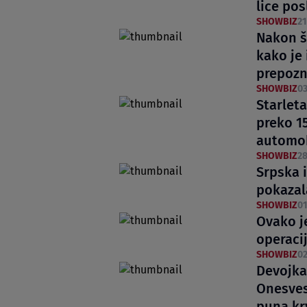
lice pos
SHOWBIZ
21
Nakon š
kako je 
prepozn
SHOWBIZ
03
Starleta
preko 1
automo
SHOWBIZ
28
Srpska 
pokazal
SHOWBIZ
01
Ovako j
operacij
SHOWBIZ
02
Devojka
Onesvest
puna kr