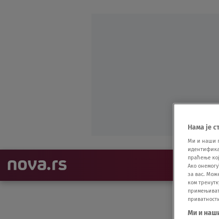
Нама је с
Ми и наши 
идентификат
праћење кој
NAJNOVIJE
Ако онемогу
за вас. Мож
ком тренутк
примењивати
приватност
Ми и наш