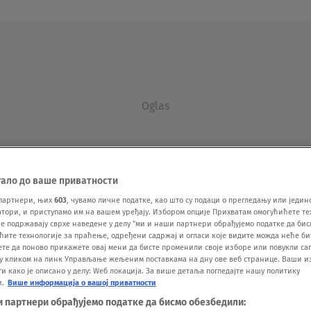
Oglas
тало до ваше приватности
партнери, њих
603
, чувамо личне податке, као што су подаци о прегледању или једин
ори, и приступамо им на вашем уређају. Избором опције Прихватам омогућићете те
е подржавају сврхе наведене у делу "ми и наши партнери обрађујемо податке да бис
VESTI
SHOW
SPORT
VIDEO
NOVA BAZA
ћите технологије за праћење, одређени садржај и огласи које видите можда неће б
ете да поново прикажете овај мени да бисте променили своје изборе или повукли саг
у кликом на линк Управљање жељеним поставкама на дну ове веб странице. Ваши и
 како је описано у делу: Wеб локација. За више детаља погледајте нашу политику
и.
Више информација о вашој приватности
и партнери обрађујемо податке да бисмо обезбедили: