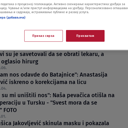
одатака о прецизној геолокацији. Активно скенирање карактеристика уређаја за
ију. Чување и/или приступ информацијама на уређају. Персонализовано оглашавањ
шавања и садржаја, истраживање публике и развој услуга.
нера (добављача)
Приказ сврха
Прихватам
serka pokazala čudnu posledicu operacije
vi su je savetovali da se obrati lekaru, a
 oglasio hirurg
.06.
sam nos odavde do Batajnice": Anastasija
vić iskreno o korekcijama na licu
.04.
i su mi uništili nos": Naša pevačica otišla na
peraciju u Tursku - "Svest mora da se
" FOTO
.01.
šica Jakovljević skinula masku i pokazala