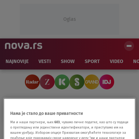
Oglas
NAJNOVIJE
VESTI
SHOW
SPORT
VIDEO
NO
OCENA
Нама је стало до ваше приватности
Ми и наши партнери, њих
603
, чувамо личне податке, као што су подаци
о прегледању или јединствени идентификатори, и приступамо им на
Da li ste već pogledali novi Netfliksov
вашем уређају. Избором опције Прихватам омогућићете технологије за
dokumentarac koji je zaludeo svet i dobio
праћење које подржавају сврхе наведене у делу "ми и наши партнери