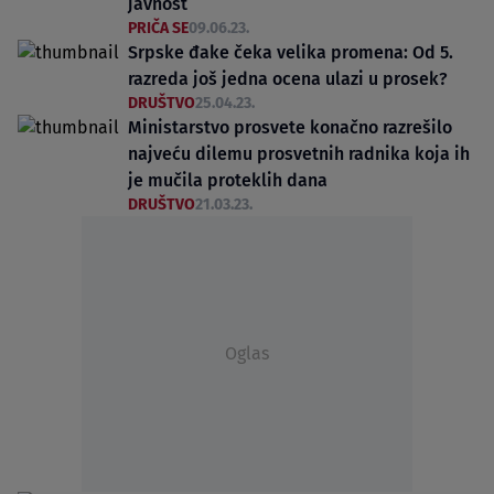
javnost
PRIČA SE
09.06.23.
Srpske đake čeka velika promena: Od 5.
razreda još jedna ocena ulazi u prosek?
DRUŠTVO
25.04.23.
Ministarstvo prosvete konačno razrešilo
najveću dilemu prosvetnih radnika koja ih
je mučila proteklih dana
DRUŠTVO
21.03.23.
Oglas