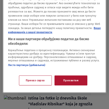
обрађујемо податке да бисмо пружили". Ако онемогућите технологије за
maksimalnu ocenu kritičara?
праћење, одређени садржај и огласи које видите можда неће бити
FILM
10.02.24.
релевантни за вас. Можете да поново прикажете овај мени да бисте
Jedna beogradska škola se sprema za vrlo
променили своје изборе или повукли сагласност у било ком тренутку
кликом на линк Управљање жељеним поставкама на дну ове веб
radikalan protez: Problematični đaci bi
странице. Ваши избори ће се примењивати како је описано у делу: Wеб
mogli da ostanu bez ekskurzije
локација. За више детаља погледајте нашу политику приватности.
Више
DRUŠTVO
28.06.23.
информација о вашој приватности
Ми и наши партнери обрађујемо податке да бисмо
обезбедили:
Коришћење података о прецизној геолокацији. Активно скенирање
карактеристика уређаја за идентификацију. Чување и/или приступ
информацијама на уређају. Персонализовано оглашавање и садржај,
мерење оглашавања и садржаја, истраживање публике и развој услуга.
Oglas
Листа партнера (добављача)
Приказ сврха
Прихватам
Istina iza fotke iz dnevnika škole
"Vladislav Ribnikar" koja je zgrozila