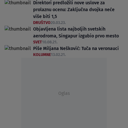
Direktori predložili nove uslove za
prolaznu ocenu: Zaključna dvojka neće
više biti 1,5
DRUŠTVO
20.03.23.
Objavljena lista najboljih svetskih
aerodroma, Singapur izgubio prvo mesto
SVET
10.08.21.
Piše Miljana Nešković: Tuča na veronauci
KOLUMNE
13.02.21.
Oglas