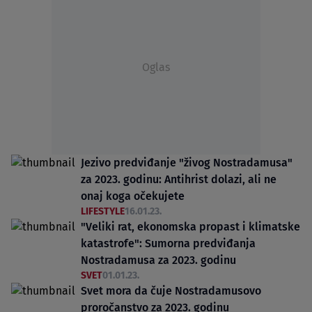
Oglas
Jezivo predviđanje "živog Nostradamusa"
za 2023. godinu: Antihrist dolazi, ali ne
onaj koga očekujete
LIFESTYLE
16.01.23.
"Veliki rat, ekonomska propast i klimatske
katastrofe": Sumorna predviđanja
Nostradamusa za 2023. godinu
SVET
01.01.23.
Svet mora da čuje Nostradamusovo
proročanstvo za 2023. godinu