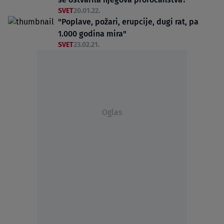
SVET
20.01.22.
"Poplave, požari, erupcije, dugi rat, pa
1.000 godina mira"
SVET
23.02.21.
Oglas