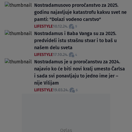
Nostradamusovo proročanstvo za 2025.
godinu najavljuje katastrofu kakvu svet ne
pamti: "Dolazi vodeno carstvo"
LIFESTYLE
10.12.24.
9
Nostradamus i Baba Vanga su za 2025.
predvideli istu strašnu stvar i to baš u
našem delu sveta
LIFESTYLE
17.10.24.
4
Nostradamus je u proročanstvu za 2024.
najavio ko će biti novi kralj umesto Čarlsa
i sada svi ponavljaju to jedno ime jer –
nije Vilijam
LIFESTYLE
19.03.24.
6
Oglas