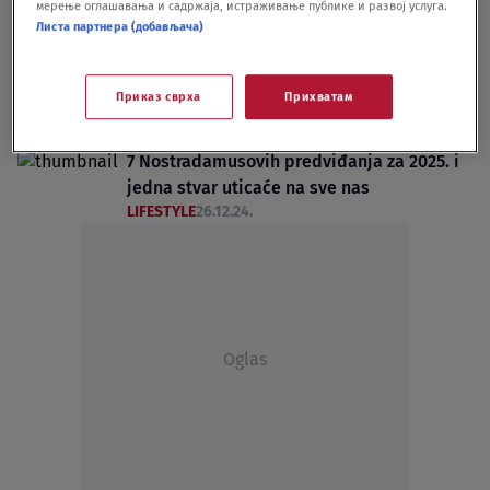
LIFESTYLE
06.10.25.
56
мерење оглашавања и садржаја, истраживање публике и развој услуга.
Листа партнера (добављача)
"Novi Nostradamus" najavio burnu 2025:
Umreće jedan od najomraženijih ljudi na
svetu, Hari i Megan će se razvesti, a
Приказ сврха
Прихватам
Amerika će se umešati u aktuelne ratove
LIFESTYLE
14.01.25.
5
7 Nostradamusovih predviđanja za 2025. i
jedna stvar uticaće na sve nas
LIFESTYLE
26.12.24.
Oglas