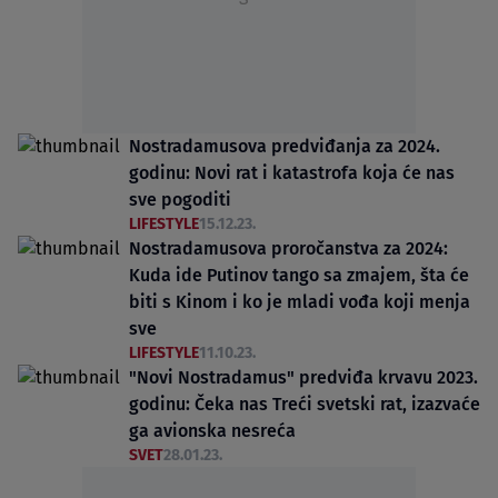
Nostradamusova predviđanja za 2024.
godinu: Novi rat i katastrofa koja će nas
sve pogoditi
LIFESTYLE
15.12.23.
Nostradamusova proročanstva za 2024:
Kuda ide Putinov tango sa zmajem, šta će
biti s Kinom i ko je mladi vođa koji menja
sve
LIFESTYLE
11.10.23.
"Novi Nostradamus" predviđa krvavu 2023.
godinu: Čeka nas Treći svetski rat, izazvaće
ga avionska nesreća
SVET
28.01.23.