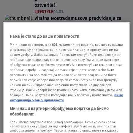
ostvarila)
LIFESTYLE
04.01.
Viralna Nostradamusova predviđanja za
2026: Pominju se Treći svetski rat i AI koja
preuzima potpunu kontrolu nad nama
Нама је стало до ваше приватности
LIFESTYLE
27.10.25.
Ми и наши партнери, њих
603
, чувамо личне податке, као што су подаци
о прегледању или јединствени идентификатори, и приступамо им на
вашем уређају. Избором опције Прихватам омогућићете технологије за
праћење које подржавају сврхе наведене у делу "ми и наши партнери
обрађујемо податке да бисмо пружили". Ако онемогућите технологије за
праћење, одређени садржај и огласи које видите можда неће бити
релевантни за вас. Можете да поново прикажете овај мени да бисте
Oglas
променили своје изборе или повукли сагласност у било ком тренутку
кликом на линк Управљање жељеним поставкама на дну ове веб
странице. Ваши избори ће се примењивати како је описано у делу: Wеб
локација. За више детаља погледајте нашу политику приватности.
Више
информација о вашој приватности
Ми и наши партнери обрађујемо податке да бисмо
обезбедили:
"Živi Nostradamus" upozorio na "sudnji
Коришћење података о прецизној геолокацији. Активно скенирање
dan": Naredna tri meseca biće odlučujuća
карактеристика уређаја за идентификацију. Чување и/или приступ
информацијама на уређају. Персонализовано оглашавање и садржај,