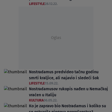
LIFESTYLE
28.12.22.
Oglas
Nostradamus predvideo tačnu godinu
smrti kraljice, ali najavio i sledeći šok
LIFESTYLE
15.09.22.
Nostradamusov rukopis nađen u Nemačkoj
vraćen u Italiju
KULTURA
06.05.22.
Ko je zapravo bio Nostradamus i koliko su
se ostvarila njegova proročanstva?