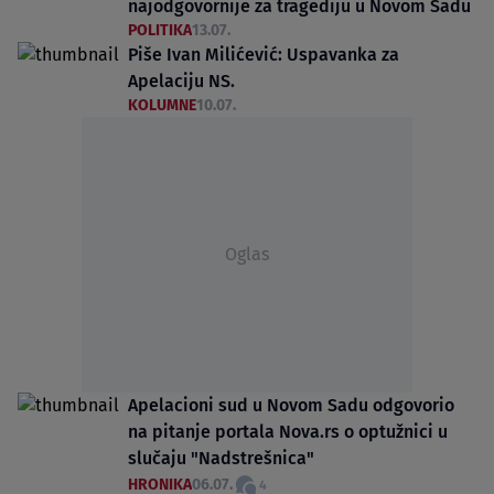
najodgovornije za tragediju u Novom Sadu
POLITIKA
13.07.
Piše Ivan Milićević: Uspavanka za
Apelaciju NS.
KOLUMNE
10.07.
Oglas
Apelacioni sud u Novom Sadu odgovorio
na pitanje portala Nova.rs o optužnici u
slučaju "Nadstrešnica"
HRONIKA
06.07.
4