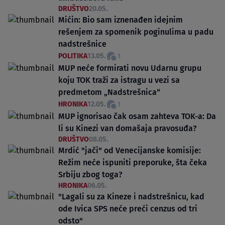
DRUŠTVO
20.05.
Mićin: Bio sam iznenađen idejnim
rešenjem za spomenik poginulima u padu
nadstrešnice
POLITIKA
13.05.
1
MUP neće formirati novu Udarnu grupu
koju TOK traži za istragu u vezi sa
predmetom „Nadstrešnica“
HRONIKA
12.05.
1
MUP ignorisao čak osam zahteva TOK-a: Da
li su Kinezi van domašaja pravosuđa?
DRUŠTVO
08.05.
Mrdić "jači" od Venecijanske komisije:
Režim neće ispuniti preporuke, šta čeka
Srbiju zbog toga?
HRONIKA
06.05.
"Lagali su za Kineze i nadstrešnicu, kad
ode Ivica SPS neće preći cenzus od tri
odsto"