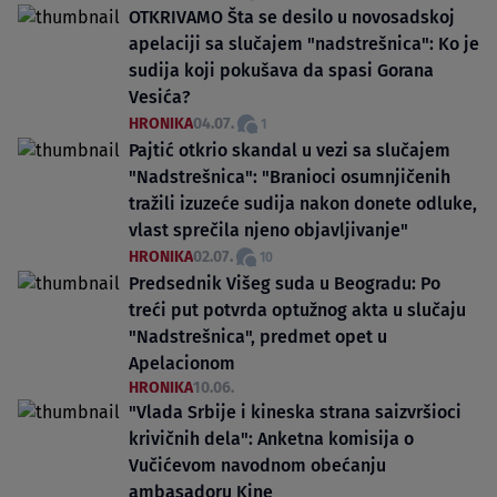
OTKRIVAMO Šta se desilo u novosadskoj
apelaciji sa slučajem "nadstrešnica": Ko je
sudija koji pokušava da spasi Gorana
Vesića?
HRONIKA
04.07.
1
Pajtić otkrio skandal u vezi sa slučajem
"Nadstrešnica": "Branioci osumnjičenih
tražili izuzeće sudija nakon donete odluke,
vlast sprečila njeno objavljivanje"
HRONIKA
02.07.
10
Predsednik Višeg suda u Beogradu: Po
treći put potvrda optužnog akta u slučaju
"Nadstrešnica", predmet opet u
Apelacionom
HRONIKA
10.06.
"Vlada Srbije i kineska strana saizvršioci
krivičnih dela": Anketna komisija o
Vučićevom navodnom obećanju
ambasadoru Kine