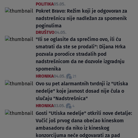
POLITIKA
05.05.
Pokret Bravo: Režim koji je odgovoran za
nadstrešnicu nije nadležan za spomenik
poginulima
DRUŠTVO
04.05.
"Ili se oglasite da sprečimo ovo, ili ću
smatrati da ste se prodali": Dijana Hrka
pozvala porodice stradalih pod
nadstrešnicom da ne dozvole izgradnju
spomenika
HRONIKA
04.05.
21
Ovo su pet alarmantnih tvrdnji iz "Utiska
nedelje" koje javnost dosad nije čula o
slučaju "Nadstrešnica"
HRONIKA
03.05.
4
Gosti "Utiska nedelje" otkrili nove detalje:
Vučić još prvog dana obećao kineskom
ambasadoru da niko iz kineskog
konzorcijuma neće odgovarati za pad