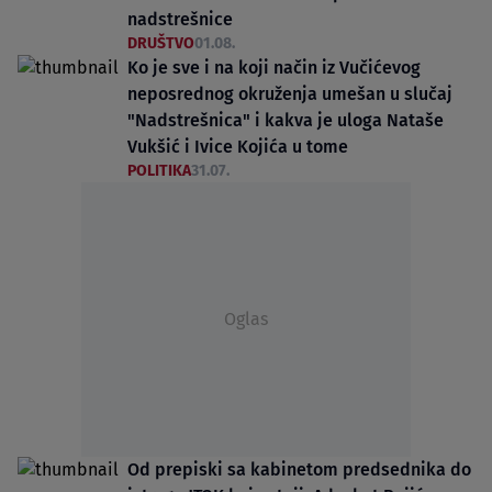
nadstrešnice
DRUŠTVO
01.08.
Ko je sve i na koji način iz Vučićevog
neposrednog okruženja umešan u slučaj
"Nadstrešnica" i kakva je uloga Nataše
Vukšić i Ivice Kojića u tome
POLITIKA
31.07.
Oglas
Od prepiski sa kabinetom predsednika do