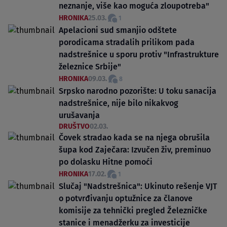
neznanje, više kao moguća zloupotreba"
HRONIKA
25.03.
1
Apelacioni sud smanjio odštete
porodicama stradalih prilikom pada
nadstrešnice u sporu protiv "Infrastrukture
železnice Srbije"
HRONIKA
09.03.
8
Srpsko narodno pozorište: U toku sanacija
nadstrešnice, nije bilo nikakvog
urušavanja
DRUŠTVO
02.03.
Čovek stradao kada se na njega obrušila
šupa kod Zaječara: Izvučen živ, preminuo
po dolasku Hitne pomoći
HRONIKA
17.02.
1
Slučaj "Nadstrešnica": Ukinuto rešenje VJT
o potvrđivanju optužnice za članove
komisije za tehnički pregled Železničke
stanice i menadžerku za investicije