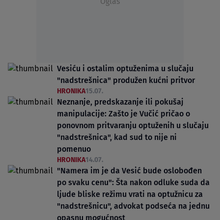
Oglas
Vesiću i ostalim optuženima u slučaju
"nadstrešnica" produžen kućni pritvor
HRONIKA
15.07.
Neznanje, predskazanje ili pokušaj
manipulacije: Zašto je Vučić pričao o
ponovnom pritvaranju optuženih u slučaju
"nadstrešnica", kad sud to nije ni
pomenuo
HRONIKA
14.07.
"Namera im je da Vesić bude oslobođen
po svaku cenu": Šta nakon odluke suda da
ljude bliske režimu vrati na optužnicu za
"nadstrešnicu", advokat podseća na jednu
opasnu mogućnost