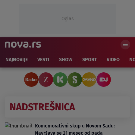
Oglas
NAJNOVIJE
VESTI
SHOW
SPORT
VIDEO
NO
NADSTREŠNICA
Komemorativni skup u Novom Sadu:
Navršava se 21 mesec od pada