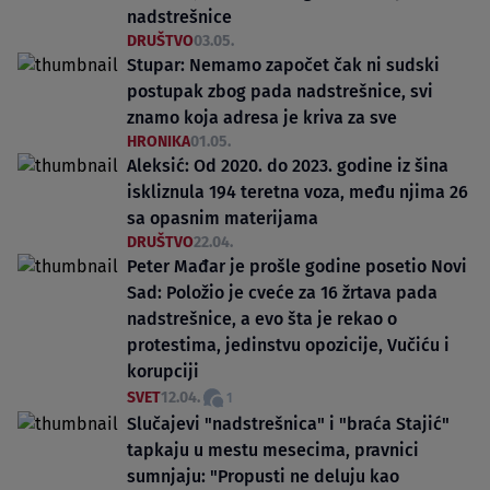
nadstrešnice
DRUŠTVO
03.05.
Stupar: Nemamo započet čak ni sudski
postupak zbog pada nadstrešnice, svi
znamo koja adresa je kriva za sve
HRONIKA
01.05.
Aleksić: Od 2020. do 2023. godine iz šina
iskliznula 194 teretna voza, među njima 26
sa opasnim materijama
DRUŠTVO
22.04.
Peter Mađar je prošle godine posetio Novi
Sad: Položio je cveće za 16 žrtava pada
nadstrešnice, a evo šta je rekao o
protestima, jedinstvu opozicije, Vučiću i
korupciji
SVET
12.04.
1
Slučajevi "nadstrešnica" i "braća Stajić"
tapkaju u mestu mesecima, pravnici
sumnjaju: "Propusti ne deluju kao