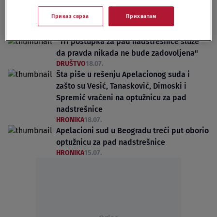
Приказ сврха
Прихватам
"Tri postupka za pad nadstrešnice služe
da pravda nikada ne bude zadovoljena"
DRUŠTVO
18.07.
Šta piše u rešenju Apelacionog suda i
zašto su Vesić, Tanasković, Dimoski i
Spremić vraćeni na optužnicu za pad
nadstrešnice
HRONIKA
18.07.
Apelacioni sud u Beogradu treći put oborio
optužnicu za pad nadstrešnice
HRONIKA
15.07.