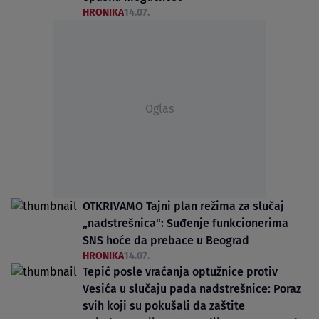
HRONIKA
14.07.
Oglas
OTKRIVAMO Tajni plan režima za slučaj
„nadstrešnica“: Suđenje funkcionerima
SNS hoće da prebace u Beograd
HRONIKA
14.07.
Tepić posle vraćanja optužnice protiv
Vesića u slučaju pada nadstrešnice: Poraz
svih koji su pokušali da zaštite