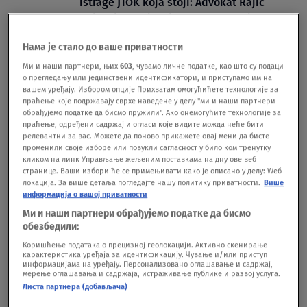
istrage JTOK koja stoji: Advokat Rajić
objašnjava ključni problem slučaja
nadstrešnice
Нама је стало до ваше приватности
HRONIKA
31.07.
OTKRIVAMO Ko je sudija koji će suditi u
Ми и наши партнери, њих
603
, чувамо личне податке, као што су подаци
о прегледању или јединствени идентификатори, и приступамо им на
slučaju "nadstrešnica" u Višem sudu u
вашем уређају. Избором опције Прихватам омогућићете технологије за
Novom Sadu
праћење које подржавају сврхе наведене у делу "ми и наши партнери
обрађујемо податке да бисмо пружили". Ако онемогућите технологије за
HRONIKA
22.07.
11
праћење, одређени садржај и огласи које видите можда неће бити
Advokat Ninić o slučaju "nadstrešnica":
релевантни за вас. Можете да поново прикажете овај мени да бисте
Stiču se uslovi da se na jesen odredi
променили своје изборе или повукли сагласност у било ком тренутку
кликом на линк Управљање жељеним поставкама на дну ове веб
glavni pretres
странице. Ваши избори ће се примењивати како је описано у делу: Wеб
HRONIKA
19.07.
локација. За више детаља погледајте нашу политику приватности.
Више
информација о вашој приватности
Ми и наши партнери обрађујемо податке да бисмо
обезбедили:
Коришћење података о прецизној геолокацији. Активно скенирање
карактеристика уређаја за идентификацију. Чување и/или приступ
информацијама на уређају. Персонализовано оглашавање и садржај,
Oglas
мерење оглашавања и садржаја, истраживање публике и развој услуга.
Листа партнера (добављача)