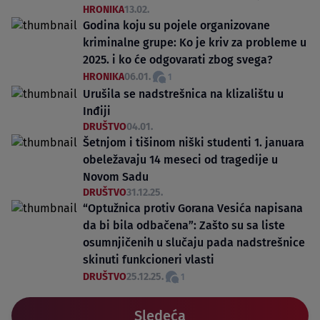
HRONIKA
13.02.
Godina koju su pojele organizovane
kriminalne grupe: Ko je kriv za probleme u
2025. i ko će odgovarati zbog svega?
HRONIKA
06.01.
1
Urušila se nadstrešnica na klizalištu u
Inđiji
DRUŠTVO
04.01.
Šetnjom i tišinom niški studenti 1. januara
obeležavaju 14 meseci od tragedije u
Novom Sadu
DRUŠTVO
31.12.25.
“Optužnica protiv Gorana Vesića napisana
da bi bila odbačena”: Zašto su sa liste
osumnjičenih u slučaju pada nadstrešnice
skinuti funkcioneri vlasti
DRUŠTVO
25.12.25.
1
Sledeća