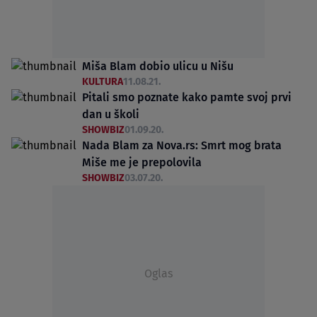
Miša Blam dobio ulicu u Nišu
KULTURA
11.08.21.
Pitali smo poznate kako pamte svoj prvi
dan u školi
SHOWBIZ
01.09.20.
Nada Blam za Nova.rs: Smrt mog brata
Miše me je prepolovila
SHOWBIZ
03.07.20.
Oglas