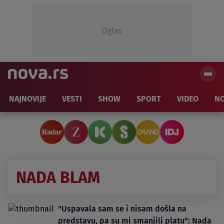
Oglas
NAJNOVIJE
VESTI
SHOW
SPORT
VIDEO
NO
NADA BLAM
"Uspavala sam se i nisam došla na
predstavu, pa su mi smanjili platu": Nada