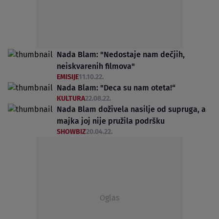
Nada Blam: "Nedostaje nam dečjih,
neiskvarenih filmova"
EMISIJE
11.10.22.
Nada Blam: "Deca su nam oteta!“
KULTURA
22.08.22.
Nada Blam doživela nasilje od supruga, a
majka joj nije pružila podršku
SHOWBIZ
20.04.22.
Oglas