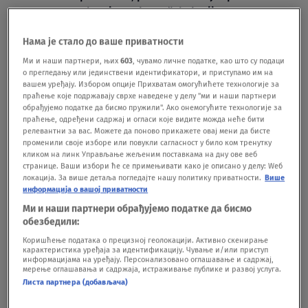
Blam je ovako počela karijeru
SHOWBIZ
26.07.
Naša glumica ima 74 godine i ne odustaje
Нама је стало до ваше приватности
od posla: "Moraću da radim do kraja
Ми и наши партнери, њих
603
, чувамо личне податке, као што су подаци
о прегледању или јединствени идентификатори, и приступамо им на
života"
вашем уређају. Избором опције Прихватам омогућићете технологије за
SHOWBIZ
18.04.
праћење које подржавају сврхе наведене у делу "ми и наши партнери
обрађујемо податке да бисмо пружили". Ако онемогућите технологије за
праћење, одређени садржај и огласи које видите можда неће бити
релевантни за вас. Можете да поново прикажете овај мени да бисте
променили своје изборе или повукли сагласност у било ком тренутку
кликом на линк Управљање жељеним поставкама на дну ове веб
странице. Ваши избори ће се примењивати како је описано у делу: Wеб
локација. За више детаља погледајте нашу политику приватности.
Више
Oglas
информација о вашој приватности
Ми и наши партнери обрађујемо податке да бисмо
обезбедили:
Коришћење података о прецизној геолокацији. Активно скенирање
карактеристика уређаја за идентификацију. Чување и/или приступ
информацијама на уређају. Персонализовано оглашавање и садржај,
мерење оглашавања и садржаја, истраживање публике и развој услуга.
"Uspavala sam se i nisam došla na
Листа партнера (добављача)
predstavu, pa su mi smanjili platu":