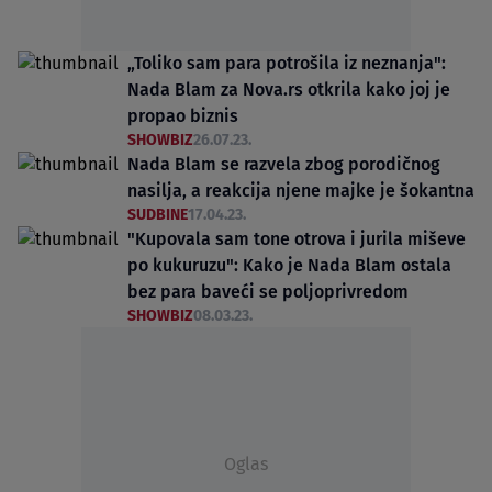
„Toliko sam para potrošila iz neznanja":
Nada Blam za Nova.rs otkrila kako joj je
propao biznis
SHOWBIZ
26.07.23.
Nada Blam se razvela zbog porodičnog
nasilja, a reakcija njene majke je šokantna
SUDBINE
17.04.23.
"Kupovala sam tone otrova i jurila miševe
po kukuruzu": Kako je Nada Blam ostala
bez para baveći se poljoprivredom
SHOWBIZ
08.03.23.
Oglas