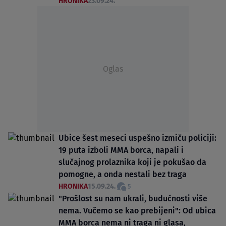
HRONIKA
23.09.24.
Oglas
Ubice šest meseci uspešno izmiču policiji:
19 puta izboli MMA borca, napali i
slučajnog prolaznika koji je pokušao da
pomogne, a onda nestali bez traga
HRONIKA
15.09.24.
5
"Prošlost su nam ukrali, budućnosti više
nema. Vučemo se kao prebijeni": Od ubica
MMA borca nema ni traga ni glasa,