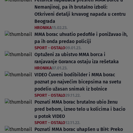
Nemanjinoj, pa ih brutalno izboli:
Otkriveni detalji krvavog napada u centru
Beograda
HRONIKA
15.02.23.
MMA borac uhvatio pedofile i ponižavao ih,
pa ih onda predao policiji
SPORT - OSTALO
09.01.23.
Optuženi za ubistvo MMA borca i
ranjavanje Goranca ostaju iza rešetaka
HRONIKA
07.01.23.
VIDEO Čuveni bodibilder i MMA borac
poznat po najvećim bicepsima na svetu
podelio užasan snimak iz bolnice
SPORT - OSTALO
29.11.22.
Poznati MMA borac brutalno ubio ženu
pred bebom, izneo telo u kolicima i bacio
u potok VIDEO
SPORT - OSTALO
12.11.22.
Poznati MMA borac uhapšen u BiH: Preko