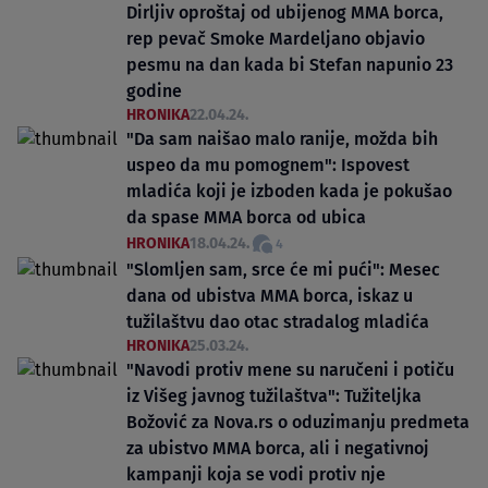
Dirljiv oproštaj od ubijenog MMA borca,
rep pevač Smoke Mardeljano objavio
pesmu na dan kada bi Stefan napunio 23
godine
HRONIKA
22.04.24.
"Da sam naišao malo ranije, možda bih
uspeo da mu pomognem": Ispovest
mladića koji je izboden kada je pokušao
da spase MMA borca od ubica
HRONIKA
18.04.24.
4
"Slomljen sam, srce će mi pući": Mesec
dana od ubistva MMA borca, iskaz u
tužilaštvu dao otac stradalog mladića
HRONIKA
25.03.24.
"Navodi protiv mene su naručeni i potiču
iz Višeg javnog tužilaštva": Tužiteljka
Božović za Nova.rs o oduzimanju predmeta
za ubistvo MMA borca, ali i negativnoj
kampanji koja se vodi protiv nje