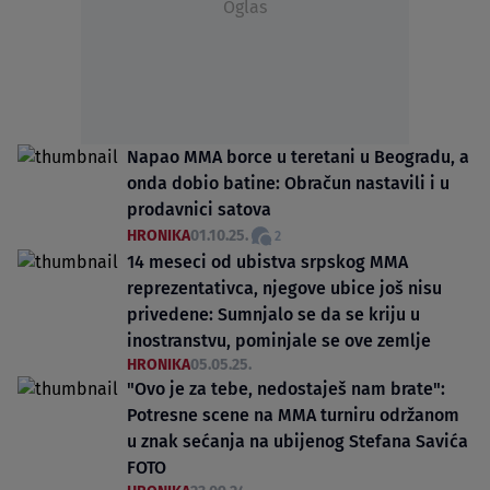
Oglas
Napao MMA borce u teretani u Beogradu, a
onda dobio batine: Obračun nastavili i u
prodavnici satova
HRONIKA
01.10.25.
2
14 meseci od ubistva srpskog MMA
reprezentativca, njegove ubice još nisu
privedene: Sumnjalo se da se kriju u
inostranstvu, pominjale se ove zemlje
HRONIKA
05.05.25.
"Ovo je za tebe, nedostaješ nam brate":
Potresne scene na MMA turniru održanom
u znak sećanja na ubijenog Stefana Savića
FOTO