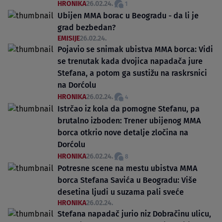
HRONIKA
26.02.24.
1
Ubijen MMA borac u Beogradu - da li je
grad bezbedan?
EMISIJE
26.02.24.
Pojavio se snimak ubistva MMA borca: Vidi
se trenutak kada dvojica napadača jure
Stefana, a potom ga sustižu na raskrsnici
na Dorćolu
HRONIKA
26.02.24.
4
Istrčao iz kola da pomogne Stefanu, pa
brutalno izboden: Trener ubijenog MMA
borca otkrio nove detalje zločina na
Dorćolu
HRONIKA
26.02.24.
8
Potresne scene na mestu ubistva MMA
borca Stefana Savića u Beogradu: Više
desetina ljudi u suzama pali sveće
HRONIKA
26.02.24.
Stefana napadač jurio niz Dobračinu ulicu,