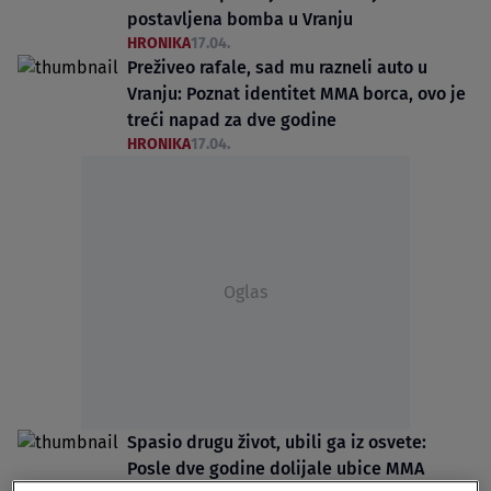
postavljena bomba u Vranju
HRONIKA
17.04.
Preživeo rafale, sad mu razneli auto u
Vranju: Poznat identitet MMA borca, ovo je
treći napad za dve godine
HRONIKA
17.04.
Oglas
Spasio drugu život, ubili ga iz osvete:
Posle dve godine dolijale ubice MMA