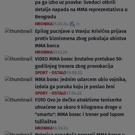
pa ga izbo uz psovke: Svedoci otkrili
detalje napada na MMA reprezentativca u
Beogradu
HRONIKA
25.02.24.
10
Epilog pucnjave u Vranju: Krivična prijava
protiv biznismena zbog pokušaja ubistva
MMA borca
HRONIKA
03.12.23.
VIDEO MMA borac brutalno pretukao 50-
godišnjeg trenera zbog provokacija
SPORT - OSTALO
19.09.23.
MMA borac jednim udarcem ubio vojnika,
izdala ga poruka koju je poslao ženi
SPORT - OSTALO
17.04.23.
FOTO Ovo je dečko atraktivne teniserke
uhvaćene sa skoro 9 kilograma droge u
"smartu": MMA borac i trener pod lupom
tužilaštva
HRONIKA
16.03.23.
Petorica napadača presreli MMA borce u