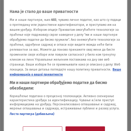
borca, evo šta je prethodilo stravičnom
zločinu
Нама је стало до ваше приватности
HRONIKA
17.02.
Ми и наши партнери, њих
603
, чувамо личне податке, као што су подаци
Uhapšen i drugi osumnjičeni za ubistvo
о прегледању или јединствени идентификатори, и приступамо им на
MMA borca Stefana Savića: Za njim se
вашем уређају. Избором опције Прихватам омогућићете технологије за
tragalo dve godine
праћење које подржавају сврхе наведене у делу "ми и наши партнери
обрађујемо податке да бисмо пружили". Ако онемогућите технологије за
HRONIKA
16.02.
праћење, одређени садржај и огласи које видите можда неће бити
Majka ubijenog MMA borca Stefana Savića:
релевантни за вас. Можете да поново прикажете овај мени да бисте
"Nismo mogli da verujemo, čekali smo dve
променили своје изборе или повукли сагласност у било ком тренутку
кликом на линк Управљање жељеним поставкама на дну ове веб
godine da ubica bude uhapšen"
странице. Ваши избори ће се примењивати како је описано у делу: Wеб
HRONIKA
20.01.
1
локација. За више детаља погледајте нашу политику приватности.
Више
информација о вашој приватности
Ми и наши партнери обрађујемо податке да бисмо
обезбедили:
Коришћење података о прецизној геолокацији. Активно скенирање
карактеристика уређаја за идентификацију. Чување и/или приступ
информацијама на уређају. Персонализовано оглашавање и садржај,
мерење оглашавања и садржаја, истраживање публике и развој услуга.
Oglas
Листа партнера (добављача)