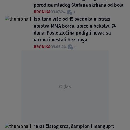
porodica mladog Stefana skrhana od bola
HRONIKA
03.07.24.
3
Ispitano više od 15 svedoka u istrazi
ubistva MMA borca, ubice u bekstvu 74
dana: Posle zločina podigli novac sa
računa i nestali bez traga
HRONIKA
09.05.24.
1
Oglas
"Brat čistog srca, šampion i mangup":