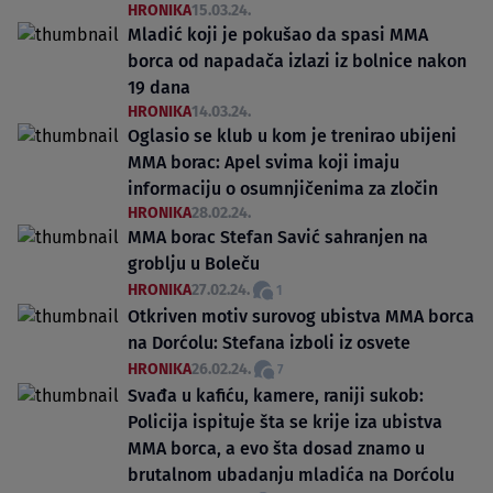
HRONIKA
15.03.24.
Mladić koji je pokušao da spasi MMA
borca od napadača izlazi iz bolnice nakon
19 dana
HRONIKA
14.03.24.
Oglasio se klub u kom je trenirao ubijeni
MMA borac: Apel svima koji imaju
informaciju o osumnjičenima za zločin
HRONIKA
28.02.24.
MMA borac Stefan Savić sahranjen na
groblju u Boleču
HRONIKA
27.02.24.
1
Otkriven motiv surovog ubistva MMA borca
na Dorćolu: Stefana izboli iz osvete
HRONIKA
26.02.24.
7
Svađa u kafiću, kamere, raniji sukob:
Policija ispituje šta se krije iza ubistva
MMA borca, a evo šta dosad znamo u
brutalnom ubadanju mladića na Dorćolu