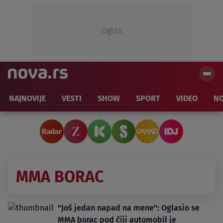
Oglas
NAJNOVIJE
VESTI
SHOW
SPORT
VIDEO
NO
MMA BORAC
"Još jedan napad na mene": Oglasio se
MMA borac pod čiji automobil je