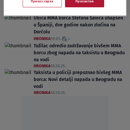
Приказ сврха
Прихватам
Ubica MMA borca Stefana Savića uhapšen
u Španiji, dve godine nakon zločina na
Dorćolu
HRONIKA
19.01.
4
Tužilac odredio zadržavanje bivšem MMA
borcu zbog napada na taksistu u Beogradu
na vodi
HRONIKA
16.10.25.
Taksista u policiji prepoznao bivšeg MMA
borca: Novi detalji napada u Beogradu na
vodi
HRONIKA
16.10.25.