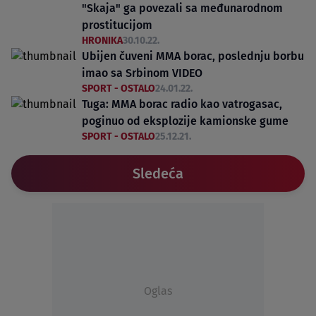
"Skaja" ga povezali sa međunarodnom
prostitucijom
HRONIKA
30.10.22.
Ubijen čuveni MMA borac, poslednju borbu
imao sa Srbinom VIDEO
SPORT - OSTALO
24.01.22.
Tuga: MMA borac radio kao vatrogasac,
poginuo od eksplozije kamionske gume
SPORT - OSTALO
25.12.21.
Sledeća
Oglas