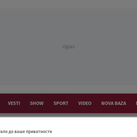
Oglas
VESTI
SHOW
SPORT
VIDEO
NOVA BAZA
тало до ваше приватности