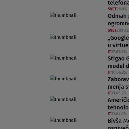
telefon
SVET
26.01.
Odmah p
ogromno
SVET
28.10.2
„Google
u virtu
IT
27.06.25.
Stigao G
model d
IT
10.06.25.
Zaboravi
menja sv
IT
21.05.25.
Američki
tehnolo
IT
23.04.25.
Bivša M
osnivač