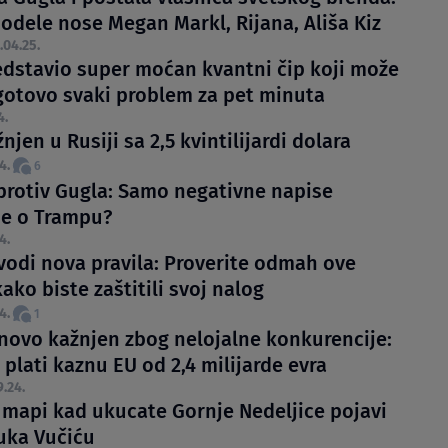
odele nose Megan Markl, Rijana, Ališa Kiz
.04.25.
edstavio super moćan kvantni čip koji može
 gotovo svaki problem za pet minuta
4.
njen u Rusiji sa 2,5 kvintilijardi dolara
4.
6
 protiv Gugla: Samo negativne napise
je o Trampu?
4.
vodi nova pravila: Proverite odmah ove
ako biste zaštitili svoj nalog
4.
1
novo kažnjen zbog nelojalne konkurencije:
plati kaznu EU od 2,4 milijarde evra
9.24.
 mapi kad ukucate Gornje Nedeljice pojavi
ruka Vučiću