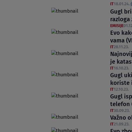
IT
18.01.24.
Gugl bri
razloga 
EMISIJE
01.12
Evo kak
vama (V
IT
28.11.23.
Najnovi
je katas
IT
16.10.23.
Gugl uki
koriste 
IT
12.10.23.
Gugl isp
telefon
IT
30.09.23.
Važno o
IT
21.09.23.
Evo zbo