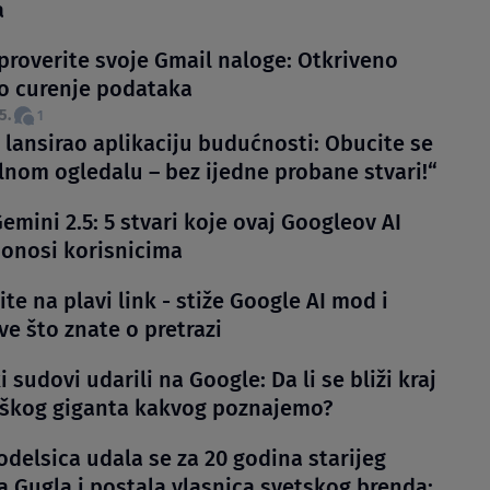
a
roverite svoje Gmail naloge: Otkriveno
 curenje podataka
5.
1
 lansirao aplikaciju budućnosti: Obucite se
elnom ogledalu – bez ijedne probane stvari!“
emini 2.5: 5 stvari koje ovaj Googleov AI
onosi korisnicima
te na plavi link - stiže Google AI mod i
e što znate o pretrazi
 sudovi udarili na Google: Da li se bliži kraj
škog giganta kakvog poznajemo?​
odelsica udala se za 20 godina starijeg
a Gugla i postala vlasnica svetskog brenda: