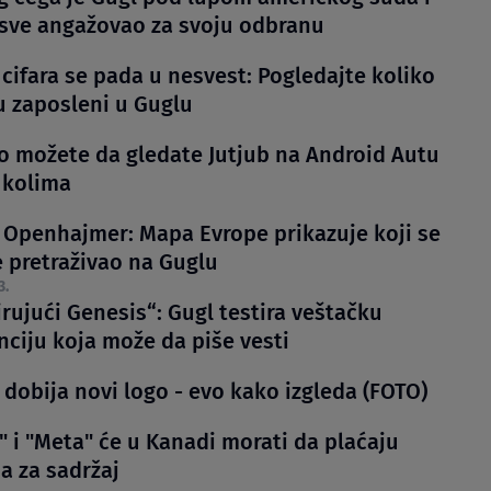
 sve angažovao za svoju odbranu
cifara se pada u nesvest: Pogledajte koliko
u zaposleni u Guglu
o možete da gledate Jutjub na Android Autu
 kolima
li Openhajmer: Mapa Evrope prikazuje koji se
e pretraživao na Guglu
3.
rujući Genesis“: Gugl testira veštačku
nciju koja može da piše vesti
 dobija novi logo - evo kako izgleda (FOTO)
" i "Meta" će u Kanadi morati da plaćaju
a za sadržaj