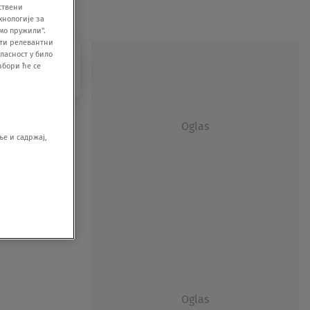
ствени
хнологије за
мо пружили".
ити релевантни
ласност у било
збори ће се
Oglas
е и садржај,
Oglas