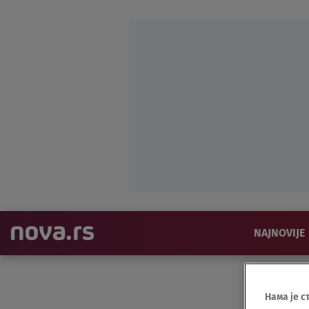
NAJNOVIJE
Нама је с