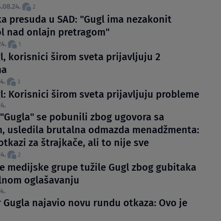
.08.24.
2
ska presuda u SAD: "Gugl ima nezakonit
 nad onlajn pretragom"
24.
1
, korisnici širom sveta prijavljuju 2
ma
4.
3
: Korisnici širom sveta prijavljuju probleme
4.
 "Gugla" se pobunili zbog ugovora sa
m, usledila brutalna odmazda menadžmenta:
otkazi za štrajkače, ali to nije sve
4.
2
e medijske grupe tužile Gugl zbog gubitaka
alnom oglašavanju
4.
r Gugla najavio novu rundu otkaza: Ovo je