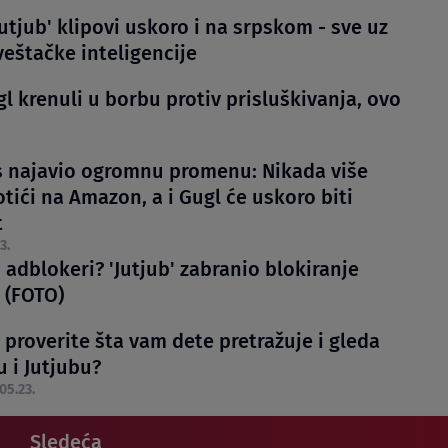
Jutjub' klipovi uskoro i na srpskom - sve uz
eštačke inteligencije
gl krenuli u borbu protiv prisluškivanja, ovo
ts najavio ogromnu promenu: Nikada više
tići na Amazon, a i Gugl će uskoro biti
t
3.
adblokeri? 'Jutjub' zabranio blokiranje
 (FOTO)
 proverite šta vam dete pretražuje i gleda
 i Jutjubu?
05.23.
Sledeća