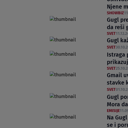
Njene m
SHOWBIZ
11
Gugl pr
da reši
SVET
11.12.2
Gugl kaž
SVET
30.10.2
Istraga
prikazu
SVET
25.10.2
Gmail u
stavke k
SVET
01.10.2
Gugl po
Mora da 
EMISIJE
11.0
Na Gugl
se i po