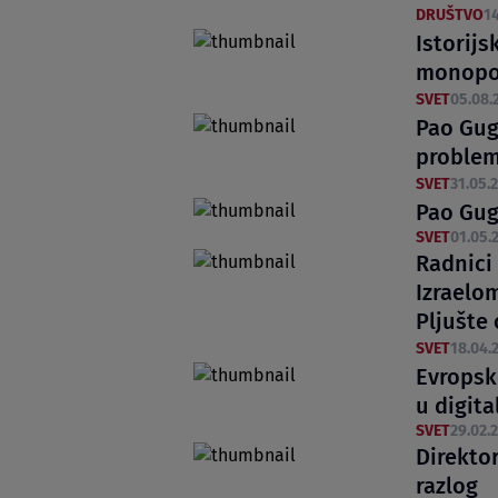
DRUŠTVO
14
Istorij
monopol
SVET
05.08.
Pao Gugl
proble
SVET
31.05.2
Pao Gugl
SVET
01.05.2
Radnici
Izraelo
Pljušte 
SVET
18.04.2
Evropsk
u digit
SVET
29.02.2
Direkto
razlog