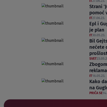
IT
27.06.23.
Strani '
pomoć v
IT
27.06.23.
Epl i Gu
je plan
IT
30.05.23.
Bil Gej
nećete o
prošlos
SVET
23.05.2
Zbogom 
reklama
IT
16.05.23.
Kako da
na Guglu
PRIČA SE
14.