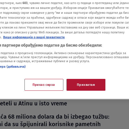
партнери, њих
603
, чувамо личне податке, као што су подаци о прегледању или једин
ори, и приступамо им на вашем уређају. Избором опције Прихватам омогућићете те
е подржавају сврхе наведене у делу "ми и наши партнери обрађујемо податке да бис
ћите технологије за праћење, одређени садржај и огласи које видите можда неће б
ете да поново прикажете овај мени да бисте променили своје изборе или повукли саг
у кликом на линк Управљање жељеним поставкама на дну ове веб странице. Ваши и
 како је описано у делу: Wеб локација. За више детаља погледајте нашу политику
и.
Више информација о вашој приватности
и партнери обрађујемо податке да бисмо обезбедили:
oko udarila na Google: Rekordna kazna od
одатака о прецизној геолокацији. Активно скенирање карактеристика уређаја за
iona evra
ију. Чување и/или приступ информацијама на уређају. Персонализовано оглашавањ
шавања и садржаја, истраживање публике и развој услуга.
nema milosti za Gugl: Američki gigant mora
нера (добављача)
 kaznu od 4,1 milijarde evra
Приказ сврха
Прихватам
st ili tajni sastanak? Grci pišu da su avion
bije i privatna letelica generalnog direktora
eteli u Atinu u isto vreme
aća 68 miliona dolara da bi izbegao tužbu:
i da su špijunirali korisnike pametnih