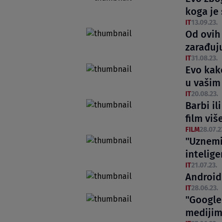
koga je
IT
13.09.23.
Od ovih 
zarađuj
IT
31.08.23.
Evo kak
u vašim
IT
20.08.23.
Barbi i
film viš
FILM
28.07.2
"Uznemi
intelige
IT
21.07.23.
Android
IT
28.06.23.
"Google
medijim