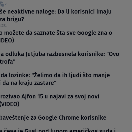
2
še neaktivne naloge: Da li korisnici imaju
za brigu?
.23.
o možete da saznate šta sve Google zna o
IDEO)
ja odluka Jutjuba razbesnela korisnike: "Ovo
trofa"
da lozinke: "Želimo da ih ljudi što manje
i da na kraju zastare"
rozivao Ajfon 15 u najavi za svoj novi
 (VIDEO)
baveštenje za Google Chrome korisnike
g čega je Gugl pod lupom američkog suda i