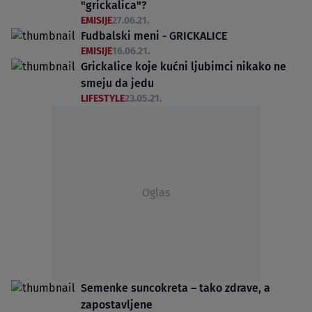
"grickalica"?
EMISIJE
27.06.21.
Fudbalski meni - GRICKALICE
EMISIJE
16.06.21.
Grickalice koje kućni ljubimci nikako ne
smeju da jedu
LIFESTYLE
23.05.21.
Oglas
Semenke suncokreta – tako zdrave, a
zapostavljene