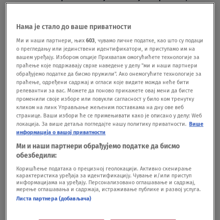
imunitet će biti u punoj snazi
ZDRAVLJE
21.02.25.
2
Нама је стало до ваше приватности
Grickalice koje mogu da izazovu insulinsku
Ми и наши партнери, њих
603
, чувамо личне податке, као што су подаци
rezistenciju
о прегледању или јединствени идентификатори, и приступамо им на
ZDRAVLJE
17.04.24.
вашем уређају. Избором опције Прихватам омогућићете технологије за
праћење које подржавају сврхе наведене у делу "ми и наши партнери
обрађујемо податке да бисмо пружили". Ако онемогућите технологије за
праћење, одређени садржај и огласи које видите можда неће бити
релевантни за вас. Можете да поново прикажете овај мени да бисте
променили своје изборе или повукли сагласност у било ком тренутку
кликом на линк Управљање жељеним поставкама на дну ове веб
странице. Ваши избори ће се примењивати како је описано у делу: Wеб
Oglas
локација. За више детаља погледајте нашу политику приватности.
Више
информација о вашој приватности
Ми и наши партнери обрађујемо податке да бисмо
обезбедили:
Коришћење података о прецизној геолокацији. Активно скенирање
карактеристика уређаја за идентификацију. Чување и/или приступ
информацијама на уређају. Персонализовано оглашавање и садржај,
Onkološkinja otkrila šta gricka između
мерење оглашавања и садржаја, истраживање публике и развој услуга.
Листа партнера (добављача)
obroka - i smanjuje rizik od raka
ZDRAVLJE
09.04.24.
7