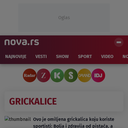
Oglas
NAJNOVIJE
VESTI
SHOW
SPORT
VIDEO
NO
GRICKALICE
Ovo je omiljena grickalica koju koriste
sportisti: Bolja i zdravija od pistaća, a