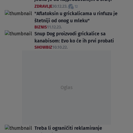
ZDRAVLJE
30.12.23.
12
"Aflatoksin u grickalicama u rinfuzu je
štetniji od onog u mleku"
BIZNIS
11.12.23.
Snup Dog proizvodi grickalice sa
kanabisom: Evo ko će ih prvi probati
SHOWBIZ
10.10.22.
Oglas
Treba li ograničiti reklamiranje