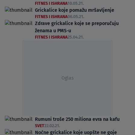
FITNES I ISHRANA
10.05.21.
Grickalice koje pomažu mršavljenje
FITNES I ISHRANA
06.05.21.
Zdrave grickalice koje se preporučuju
ženama u PMS-u
FITNES I ISHRANA
25.04.21.
Oglas
Rumuni troše 250 miliona evra na kafu
SVET
22.02.21.
Noćne grickalice koje uopšte ne goje