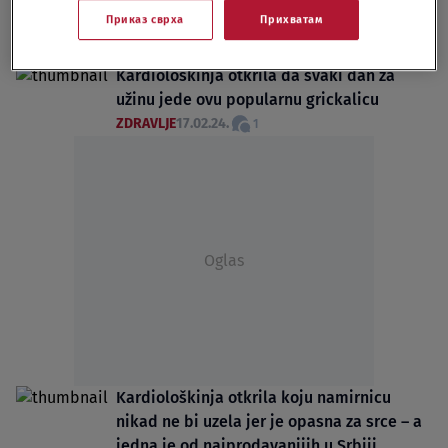
Povlače se još jedne grickalice s hrvatskog
Приказ сврха
Прихватам
tržišta
SVET
04.03.24.
Kardiološkinja otkrila da svaki dan za
užinu jede ovu popularnu grickalicu
ZDRAVLJE
17.02.24.
1
Oglas
Kardiološkinja otkrila koju namirnicu
nikad ne bi uzela jer je opasna za srce – a
jedna je od najprodavanijih u Srbiji