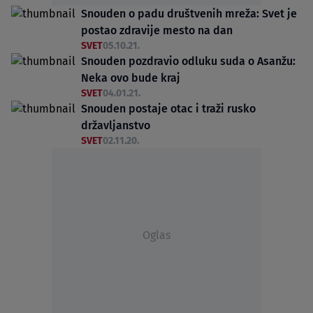
Snouden o padu društvenih mreža: Svet je
postao zdravije mesto na dan
SVET
05.10.21.
Snouden pozdravio odluku suda o Asanžu:
Neka ovo bude kraj
SVET
04.01.21.
Snouden postaje otac i traži rusko
državljanstvo
SVET
02.11.20.
Oglas