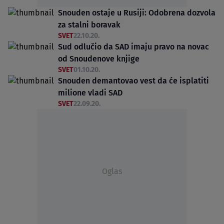
Snouden ostaje u Rusiji: Odobrena dozvola
za stalni boravak
SVET
22.10.20.
Sud odlučio da SAD imaju pravo na novac
od Snoudenove knjige
SVET
01.10.20.
Snouden demantovao vest da će isplatiti
milione vladi SAD
SVET
22.09.20.
Oglas