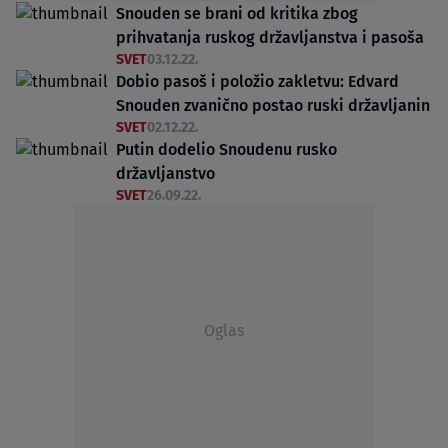
Snouden se brani od kritika zbog
prihvatanja ruskog državljanstva i pasoša
SVET
03.12.22.
Dobio pasoš i položio zakletvu: Edvard
Snouden zvanično postao ruski državljanin
SVET
02.12.22.
Putin dodelio Snoudenu rusko
državljanstvo
SVET
26.09.22.
Oglas