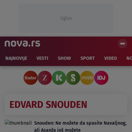
Oglas
NAJNOVIJE
VESTI
SHOW
SPORT
VIDEO
NO
EDVARD SNOUDEN
Snouden: Ne možete da spasite Navaljnog,
ali Asanža još možete