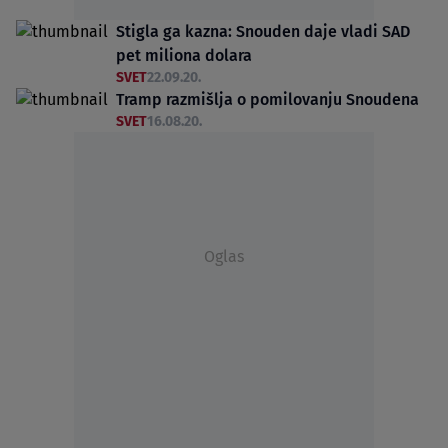
Stigla ga kazna: Snouden daje vladi SAD
pet miliona dolara
SVET
22.09.20.
Tramp razmišlja o pomilovanju Snoudena
SVET
16.08.20.
Oglas