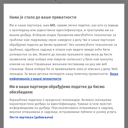
SVET
21.02.24.
2
Karslon se u Moskvi nije sastao samo sa
Нама је стало до ваше приватности
Putinom: Kontroverzni novinar se video i
sa Snoudenom, ali i sa bivšom zaposlenom
Ми и наши партнери, њих
603
, чувамо личне податке, као што су подаци
о прегледању или јединствени идентификатори, и приступамо им на
u Senatu koja je pobegla u Rusiju
вашем уређају. Избором опције Прихватам омогућићете технологије за
SVET
09.02.24.
праћење које подржавају сврхе наведене у делу "ми и наши партнери
обрађујемо податке да бисмо пружили". Ако онемогућите технологије за
праћење, одређени садржај и огласи које видите можда неће бити
релевантни за вас. Можете да поново прикажете овај мени да бисте
променили своје изборе или повукли сагласност у било ком тренутку
кликом на линк Управљање жељеним поставкама на дну ове веб
странице. Ваши избори ће се примењивати како је описано у делу: Wеб
локација. За више детаља погледајте нашу политику приватности.
Више
Oglas
информација о вашој приватности
Ми и наши партнери обрађујемо податке да бисмо
обезбедили:
Коришћење података о прецизној геолокацији. Активно скенирање
карактеристика уређаја за идентификацију. Чување и/или приступ
информацијама на уређају. Персонализовано оглашавање и садржај,
мерење оглашавања и садржаја, истраживање публике и развој услуга.
Snouden: Nadzor iz 2013. je dečja igra u
Листа партнера (добављача)
poređenju sa današnjom tehnologijom