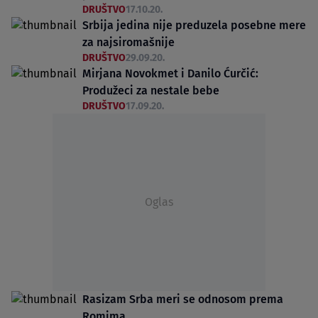
DRUŠTVO
17.10.20.
Srbija jedina nije preduzela posebne mere
za najsiromašnije
DRUŠTVO
29.09.20.
Mirjana Novokmet i Danilo Ćurčić:
Produžeci za nestale bebe
DRUŠTVO
17.09.20.
Oglas
Rasizam Srba meri se odnosom prema
Romima