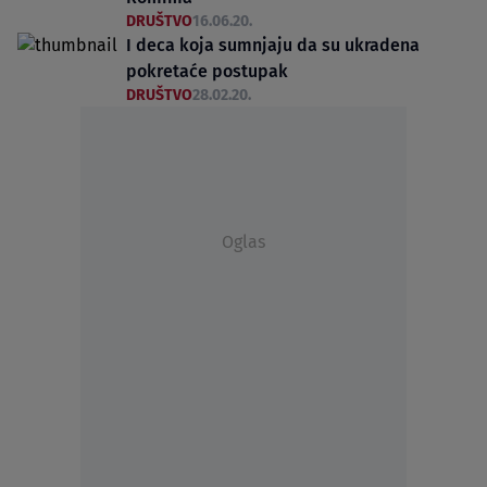
DRUŠTVO
16.06.20.
I deca koja sumnjaju da su ukradena
pokretaće postupak
DRUŠTVO
28.02.20.
Oglas