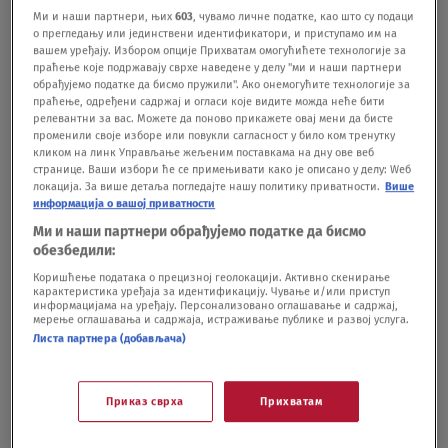
EMISIJE
26.05.25.
Ми и наши партнери, њих
603
, чувамо личне податке, као што су подаци
о прегледању или јединствени идентификатори, и приступамо им на
Ćurčić: Tih 5.000 dinara za mlade je
вашем уређају. Избором опције Прихватам омогућићете технологије за
promašena mera, donosi političku korist
праћење које подржавају сврхе наведене у делу "ми и наши партнери
za vladajuću stranku
обрађујемо податке да бисмо пружили". Ако онемогућите технологије за
праћење, одређени садржај и огласи које видите можда неће бити
DRUŠTVO
11.10.22.
релевантни за вас. Можете да поново прикажете овај мени да бисте
променили своје изборе или повукли сагласност у било ком тренутку
кликом на линк Управљање жељеним поставкама на дну ове веб
странице. Ваши избори ће се примењивати како је описано у делу: Wеб
локација. За више детаља погледајте нашу политику приватности.
Више
информација о вашој приватности
Ми и наши партнери обрађујемо податке да бисмо
Oglas
обезбедили:
Коришћење података о прецизној геолокацији. Активно скенирање
карактеристика уређаја за идентификацију. Чување и/или приступ
информацијама на уређају. Персонализовано оглашавање и садржај,
мерење оглашавања и садржаја, истраживање публике и развој услуга.
Листа партнера (добављача)
Hiljade siromašnih u Srbiji čeka na
socijalne karte, a Vlada ih ne čuje
Приказ сврха
Прихватам
DRUŠTVO
02.08.22.
Zakon o socijalnim kartama: Za davanje