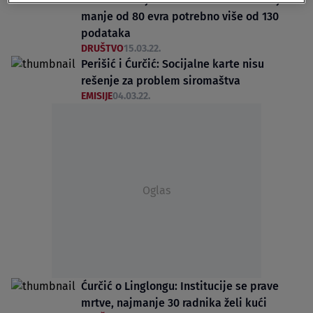
manje od 80 evra potrebno više od 130
podataka
DRUŠTVO
15.03.22.
Perišić i Ćurčić: Socijalne karte nisu
rešenje za problem siromaštva
EMISIJE
04.03.22.
Oglas
Ćurčić o Linglongu: Institucije se prave
mrtve, najmanje 30 radnika želi kući