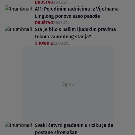
DRUŠTVO
29.12.21.
A11: Pojedinim radnicima iz Vijetnama
Linglong ponovo uzeo pasoše
DRUŠTVO
26.11.21.
Šta je bilo s našim ljudskim pravima
tokom vanrednog stanja?
SHOWBIZ
22.06.21.
Oglas
Svaki četvrti građanin u riziku je da
postane siromašan