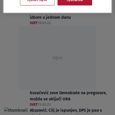
Приказ сврха
Прихватам
SVET
20.01.22.
"Crno na bijelo" i opozicija traže lokalne
izbore u jednom danu
SVET
19.01.22.
Oglas
Kovačević zove Demokrate na pregovore,
možda se uključi URA
SVET
15.03.21.
Abazović: Cilj je ispunjen, DPS je pao s