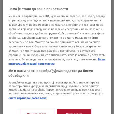
SVET
05.04.22.
Нама је стало до ваше приватности
Abazović: Do nedelje odluka o tome da li
će SNP biti deo vlade
Ми и наши партнери, њих
603
, чувамо личне податке, као што су подаци
о прегледању или јединствени идентификатори, и приступамо им на
SVET
03.03.22.
вашем уређају. Избором опције Прихватам омогућићете технологије за
праћење које подржавају сврхе наведене у делу "ми и наши партнери
обрађујемо податке да бисмо пружили". Ако онемогућите технологије за
праћење, одређени садржај и огласи које видите можда неће бити
релевантни за вас. Можете да поново прикажете овај мени да бисте
променили своје изборе или повукли сагласност у било ком тренутку
кликом на линк Управљање жељеним поставкама на дну ове веб
странице. Ваши избори ће се примењивати како је описано у делу: Wеб
Oglas
локација. За више детаља погледајте нашу политику приватности.
Више
информација о вашој приватности
Ми и наши партнери обрађујемо податке да бисмо
обезбедили:
Коришћење података о прецизној геолокацији. Активно скенирање
карактеристика уређаја за идентификацију. Чување и/или приступ
информацијама на уређају. Персонализовано оглашавање и садржај,
Konatar: Izabraće se nova vlada, voleo bih
мерење оглашавања и садржаја, истраживање публике и развој услуга.
da Dritan Abazović bude premijer
Листа партнера (добављача)
SVET
04.02.22.
Ljutito Krivokapićevo saopštenje: Ruši se
kula laži koalicije "Crno na bijelo"