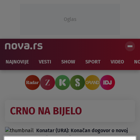
Oglas
NAJNOVIJE
VESTI
SHOW
SPORT
VIDEO
NO
CRNO NA BIJELO
Konatar (URA): Konačan dogovor o novoj
vladi u narednih dan-dva