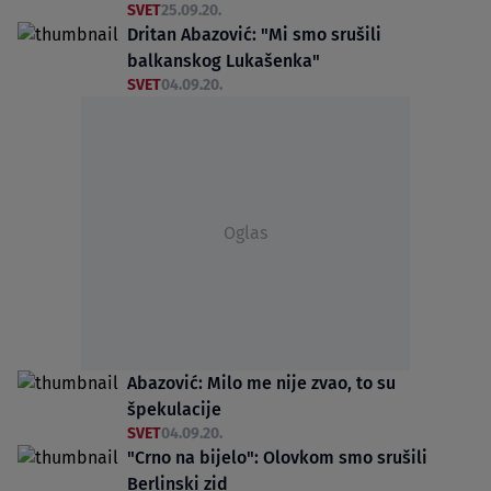
SVET
25.09.20.
Dritan Abazović: "Mi smo srušili
balkanskog Lukašenka"
SVET
04.09.20.
Oglas
Abazović: Milo me nije zvao, to su
špekulacije
SVET
04.09.20.
"Crno na bijelo": Olovkom smo srušili
Berlinski zid