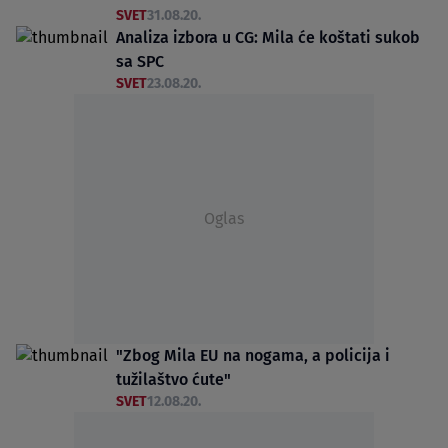
SVET
31.08.20.
Analiza izbora u CG: Mila će koštati sukob
sa SPC
SVET
23.08.20.
Oglas
"Zbog Mila EU na nogama, a policija i
tužilaštvo ćute"
SVET
12.08.20.