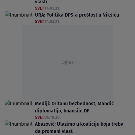
vlasti
SVET
14.03.21.
URA: Politika DPS-a prošlost u Nikšiću
SVET
14.03.21.
Oglas
Mediji: Dritanu bezbednost, Mandić
diplomatija, finansije DF
SVET
06.10.20.
Abazović: Ulazimo u koaliciju koja treba
da promeni vlast