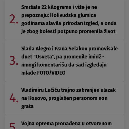
Smršala 22 kilograma i više je ne
2.
prepoznaju: Holivudska glumica
godinama slavila prirodan izgled, a onda
je zbog bolesti potpuno promenila život
Slađa Alegro i Ivana Selakov promovisale
3.
duet "Osveta", pa promenile imidž -
mnogi komentarišu da sad izgledaju
mlađe FOTO/VIDEO
Vladimiru Lučiću trajno zabranjen ulazak
4.
na Kosovo, proglašen personom non
grata
5.
Vojna oprema pronađena u otvorenom