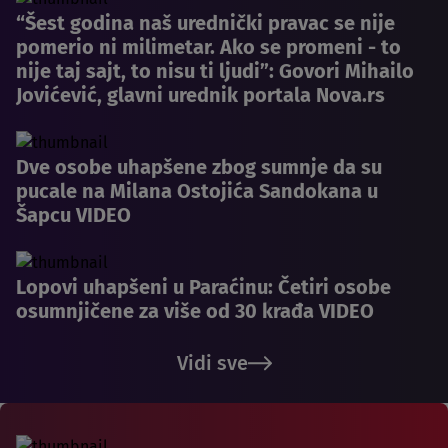
“Šest godina naš urednički pravac se nije
pomerio ni milimetar. Ako se promeni - to
nije taj sajt, to nisu ti ljudi”: Govori Mihailo
Jovićević, glavni urednik portala Nova.rs
Dve osobe uhapšene zbog sumnje da su
pucale na Milana Ostojića Sandokana u
Šapcu VIDEO
Lopovi uhapšeni u Paraćinu: Četiri osobe
osumnjičene za više od 30 krađa VIDEO
Vidi sve