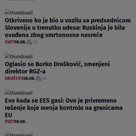
Otkriveno ko je bio u vozilu sa predsednicom
Slovenije u trenutku udesa: Ruskinja je bila
osuđena zbog smrtonosne nesreće
SVET
06.08.
13
Oglasio se Borko Drašković, smenjeni
direktor RGZ-a
DRUŠTVO
06.08.
34
Evo kada se EES gasi: Ovo je privremeno
rešenje koje menja kontrole na granicama
EU
SVET
06.08.