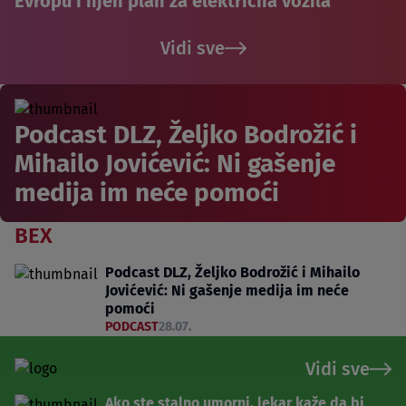
Evropu i njen plan za električna vozila
Vidi sve
Podcast DLZ, Željko Bodrožić i
Mihailo Jovićević: Ni gašenje
medija im neće pomoći
BEX
Podcast DLZ, Željko Bodrožić i Mihailo
Jovićević: Ni gašenje medija im neće
pomoći
PODCAST
28.07.
Vidi sve
Ako ste stalno umorni, lekar kaže da bi