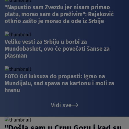
"Napustio sam Zvezdu jer nisam primao
platu, morao sam da preživim": Rajaković
otkrio zašto je morao da ode iz Srbije
Velike vesti za Srbiju u borbi za
Mundobasket, ovo će povećati šanse za
plasman
FOTO Od luksuza do propasti: Igrao na
Mundijalu, sad spava na kartonu i moli za
hranu
Vidi sve
"Došla sam u Crnu Goru i kad su