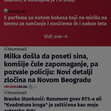
5 parfema sa notom kokosa koji ne mirišu na
kremu za sunčanje i nosićemo ih i nakon leta
Vidi sve
Milka došla da poseti sina,
komšije čule zapomaganje, pa
pozvale policiju: Novi detalji
zločina na Novom Beogradu
HRONIKA
06.08.
12
Branko Stanković: Razumem gnev RTS-a ali
"Kvadratura kruga" je zaštićena kao moje
autorsko delo