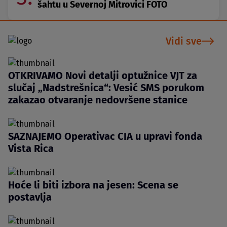
šahtu u Severnoj Mitrovici FOTO
Vidi sve
OTKRIVAMO Novi detalji optužnice VJT za
slučaj „Nadstrešnica“: Vesić SMS porukom
zakazao otvaranje nedovršene stanice
SAZNAJEMO Operativac CIA u upravi fonda
Vista Rica
Hoće li biti izbora na jesen: Scena se
postavlja