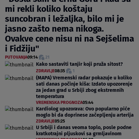
mi rekli koliko koštaju
suncobran i ležaljka, bilo mi je
jasno zašto nema nikoga.
Ovakve cene nisu ni na Sejšelima
i Fidžiju"
PUTOVANJA
09:14
21
Kako sastaviti tanjir koji pruža sitost?
ZDRAVLJE
08:35
1
(MAPA) Vremenski radar pokazuje u koliko
sati danas počinje kiša: Izdato upozorenje
za jedan grad u Srbiji zbog ekstremnih
temperatura
VREMENSKA PROGNOZA
05:44
Kardiolog upozorava: Ovo popularno piće
moglo bi da doprinese začepljenju arterija
ZDRAVLJE
05:25
U Srbiji i danas veoma toplo, posle podne
kratkotrajni pljuskovi sa grmljavinom