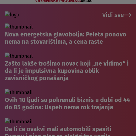
VREMENSKA PROGNOZA
06.08.
Vidi sve
Nova energetska glavobolja: Peleta ponovo
nema na stovarištima, a cena raste
Zašto lakše trošimo novac koji „ne vidimo“ i
da li je impulsivna kupovina oblik
zavisničkog ponašanja
Ovih 10 ljudi su pokrenuli biznis u dobi od 44
do 85 godina: Uspeh nema rok trajanja
Da li će ovakvi mali automobili spasiti