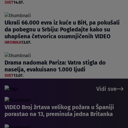
SVET
14.07.
Ukrali 66.000 evra iz kuće u BiH, pa pokušali
da pobegnu u Srbiju: Pogledajte kako su
uhapšena četvorica osumnjičenih VIDEO
HRONIKA
13.07.
Drama nadomak Pariza: Vatra stigla do
naselja, evakuisano 1.000 ljudi
SVET
13.07.
Vidi sve
VIDEO Broj žrtava velikog požara u Španiji
porastao na 13, preminula jedna Britanka