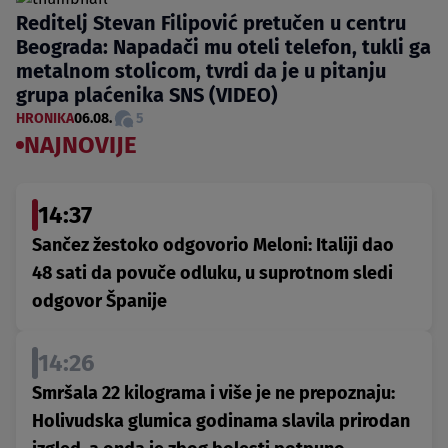
Reditelj Stevan Filipović pretučen u centru
Beograda: Napadači mu oteli telefon, tukli ga
metalnom stolicom, tvrdi da je u pitanju
grupa plaćenika SNS (VIDEO)
HRONIKA
06.08.
5
NAJNOVIJE
14:37
Sančez žestoko odgovorio Meloni: Italiji dao
48 sati da povuče odluku, u suprotnom sledi
odgovor Španije
14:26
Smršala 22 kilograma i više je ne prepoznaju:
Holivudska glumica godinama slavila prirodan