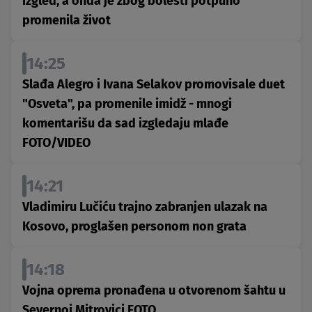
izgled, a onda je zbog bolesti potpuno
promenila život
14:25
Slađa Alegro i Ivana Selakov promovisale duet
"Osveta", pa promenile imidž - mnogi
komentarišu da sad izgledaju mlađe
FOTO/VIDEO
14:21
Vladimiru Lučiću trajno zabranjen ulazak na
Kosovo, proglašen personom non grata
14:18
Vojna oprema pronađena u otvorenom šahtu u
Severnoj Mitrovici FOTO