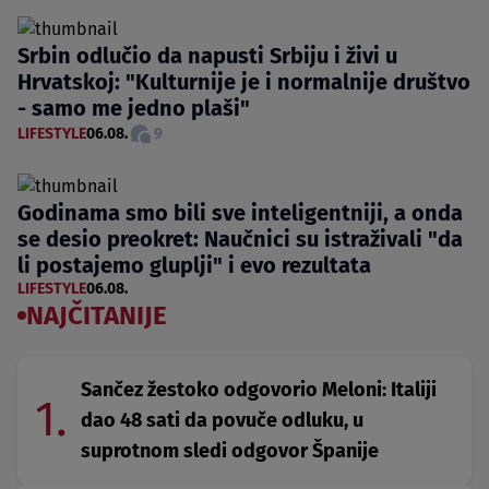
Srbin odlučio da napusti Srbiju i živi u
Hrvatskoj: "Kulturnije je i normalnije društvo
- samo me jedno plaši"
LIFESTYLE
06.08.
9
Godinama smo bili sve inteligentniji, a onda
se desio preokret: Naučnici su istraživali "da
li postajemo gluplji" i evo rezultata
LIFESTYLE
06.08.
NAJČITANIJE
Sančez žestoko odgovorio Meloni: Italiji
1.
dao 48 sati da povuče odluku, u
suprotnom sledi odgovor Španije