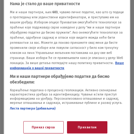
klub.Za Zvezdu je u Evroligi odigrao osam
Нама је стало до ваше приватности
utakmica, prosečno na parketu provodio 14
Ми и наши партнери, њих
603
, чувамо личне податке, као што су подаци
о прегледању или јединствени идентификатори, и приступамо им на
minuta i beležio 6,6 poena i 2,5 asistencije po
вашем уређају. Избором опције Прихватам омогућићете технологије за
праћење које подржавају сврхе наведене у делу "ми и наши партнери
meču.https://twitter.com/Sportando/status/13906
обрађујемо податке да бисмо пружили". Ако онемогућите технологије за
праћење, одређени садржај и огласи које видите можда неће бити
28697934290944
релевантни за вас. Можете да поново прикажете овај мени да бисте
променили своје изборе или повукли сагласност у било ком тренутку
кликом на линк Управљање жељеним поставкама на дну ове веб
странице. Ваши избори ће се примењивати како је описано у делу: Wеб
Amerikanci se svađaju zbog Jokića:
локација. За више детаља погледајте нашу политику приватности.
Више
Bio bi najgori MVP
информација о вашој приватности
KOŠARKA
07.05.21.
Vukoičić vidi finale Zvezda -
Ми и наши партнери обрађујемо податке да бисмо
обезбедили:
Budućnost, Petrušev iznenadio
KOŠARKA
07.05.21.
Коришћење података о прецизној геолокацији. Активно скенирање
карактеристика уређаја за идентификацију. Чување и/или приступ
информацијама на уређају. Персонализовано оглашавање и садржај,
мерење оглашавања и садржаја, истраживање публике и развој услуга.
KINO KOLOM
KK BASKONIJA
KK CRVENA ZVE
Листа партнера (добављача)
Приказ сврха
Прихватам
Pratite nas na društvenim mrežama: