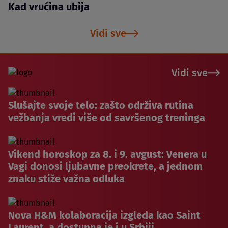
Kad vrućina ubija
Vidi sve
Vidi sve
Slušajte svoje telo: zašto održiva rutina
vežbanja vredi više od savršenog treninga
Vikend horoskop za 8. i 9. avgust: Venera u
Vagi donosi ljubavne preokrete, a jednom
znaku stiže važna odluka
Nova H&M kolaboracija izgleda kao Saint
Laurent, a dostupna je i u Srbiji