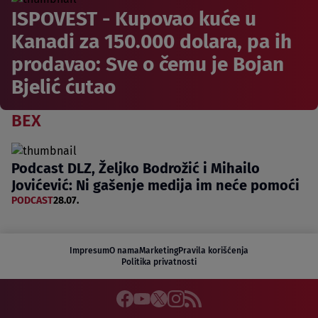
ISPOVEST - Kupovao kuće u
Kanadi za 150.000 dolara, pa ih
prodavao: Sve o čemu je Bojan
Bjelić ćutao
BEX
Podcast DLZ, Željko Bodrožić i Mihailo
Jovićević: Ni gašenje medija im neće pomoći
PODCAST
28.07.
Impresum
O nama
Marketing
Pravila korišćenja
Politika privatnosti