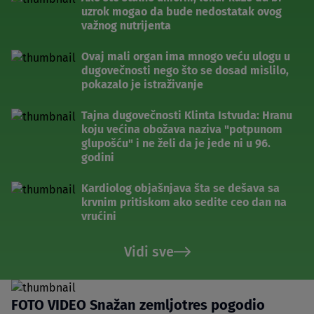
uzrok mogao da bude nedostatak ovog
važnog nutrijenta
Ovaj mali organ ima mnogo veću ulogu u
dugovečnosti nego što se dosad mislilo,
pokazalo je istraživanje
Tajna dugovečnosti Klinta Istvuda: Hranu
koju većina obožava naziva "potpunom
glupošću" i ne želi da je jede ni u 96.
godini
Kardiolog objašnjava šta se dešava sa
krvnim pritiskom ako sedite ceo dan na
vrućini
Vidi sve
FOTO VIDEO Snažan zemljotres pogodio