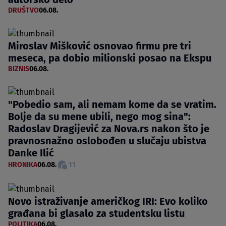
DRUŠTVO
06.08.
Miroslav Mišković osnovao firmu pre tri
meseca, pa dobio milionski posao na Ekspu
BIZNIS
06.08.
"Pobedio sam, ali nemam kome da se vratim.
Bolje da su mene ubili, nego mog sina":
Radoslav Dragijević za Nova.rs nakon što je
pravnosnažno oslobođen u slučaju ubistva
Danke Ilić
HRONIKA
06.08.
11
Novo istraživanje američkog IRI: Evo koliko
građana bi glasalo za studentsku listu
POLITIKA
06.08.