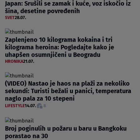
Japan: Srušili se zamak i kuće, voz iskočio iz
šina, desetine povređenih
SVET
28.07.
Zaplenjeno 10 kilograma kokaina i tri
kilograma heroina: Pogledajte kako je
uhapšen osumnjičeni u Beogradu
HRONIKA
21.07.
(VIDEO) Nastao je haos na plaži za nekoliko
sekundi: Turisti bežali u panici, temperatura
naglo pala za 10 stepeni
LIFESTYLE
14.07.
8
Broj poginulih u požaru u baru u Bangkoku
porastao na 30