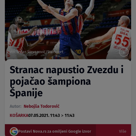
Foto: Srđan Stevanović/Starsport
Stranac napustio Zvezdu i
pojačao šampiona
Španije
Autor:
Nebojša Todorović
>
KOŠARKA
07.05.2021. 11:43
11:43
Postavi Nova.rs za omiljeni Google izvor
Više