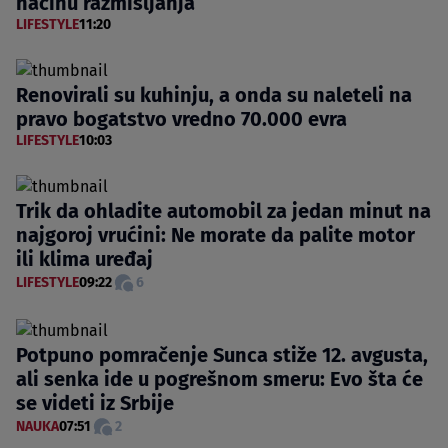
načinu razmišljanja
LIFESTYLE
11:20
Renovirali su kuhinju, a onda su naleteli na
pravo bogatstvo vredno 70.000 evra
LIFESTYLE
10:03
Trik da ohladite automobil za jedan minut na
najgoroj vrućini: Ne morate da palite motor
ili klima uređaj
LIFESTYLE
09:22
6
Potpuno pomračenje Sunca stiže 12. avgusta,
ali senka ide u pogrešnom smeru: Evo šta će
se videti iz Srbije
NAUKA
07:51
2