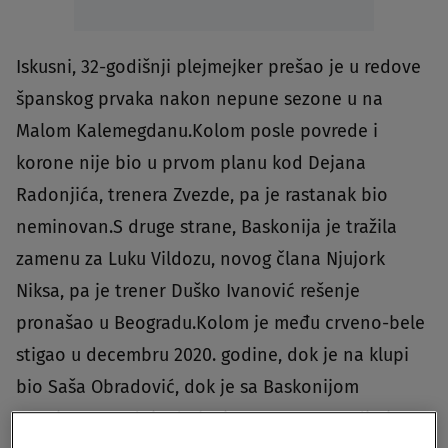
Iskusni, 32-godišnji plejmejker prešao je u redove
španskog prvaka nakon nepune sezone u na
Malom Kalemegdanu.Kolom posle povrede i
korone nije bio u prvom planu kod Dejana
Radonjića, trenera Zvezde, pa je rastanak bio
neminovan.S druge strane, Baskonija je tražila
zamenu za Luku Vildozu, novog člana Njujork
Niksa, pa je trener Duško Ivanović rešenje
pronašao u Beogradu.Kolom je među crveno-bele
stigao u decembru 2020. godine, dok je na klupi
bio Saša Obradović, dok je sa Baskonijom
potpisao saradnju do kraja sezone, potvrdio je