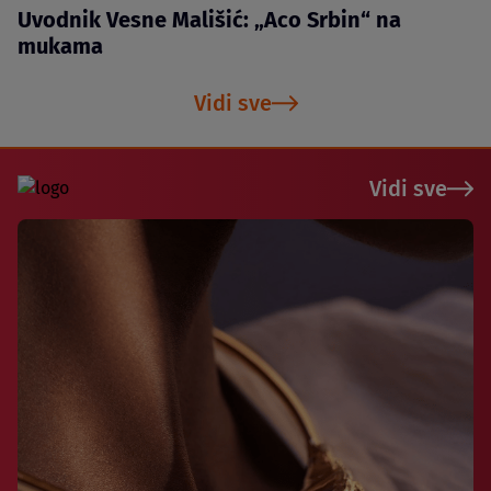
Uvodnik Vesne Mališić: „Aco Srbin“ na
mukama
Vidi sve
Vidi sve