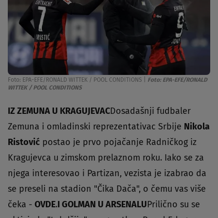
Foto: EPA-EFE/RONALD WITTEK / POOL CONDITIONS
|
Foto: EPA-EFE/RONALD
WITTEK / POOL CONDITIONS
IZ ZEMUNA U KRAGUJEVAC
Dosadašnji fudbaler
Zemuna i omladinski reprezentativac Srbije
Nikola
Ristović
postao je prvo pojačanje Radničkog iz
Kragujevca u zimskom prelaznom roku. Iako se za
njega interesovao i Partizan, vezista je izabrao da
se preseli na stadion "Čika Dača", o čemu vas više
čeka -
OVDE
.
I GOLMAN U ARSENALU
Prilično su se