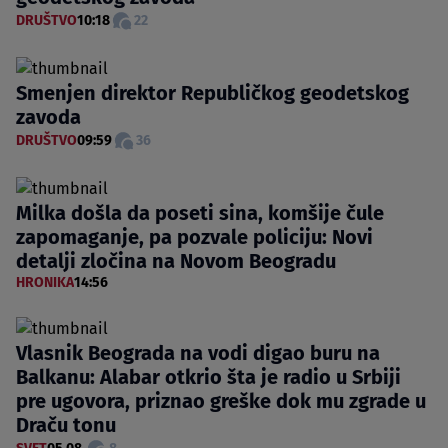
DRUŠTVO
10:18
22
Smenjen direktor Republičkog geodetskog
zavoda
DRUŠTVO
09:59
36
Milka došla da poseti sina, komšije čule
zapomaganje, pa pozvale policiju: Novi
detalji zločina na Novom Beogradu
HRONIKA
14:56
Vlasnik Beograda na vodi digao buru na
Balkanu: Alabar otkrio šta je radio u Srbiji
pre ugovora, priznao greške dok mu zgrade u
Draču tonu