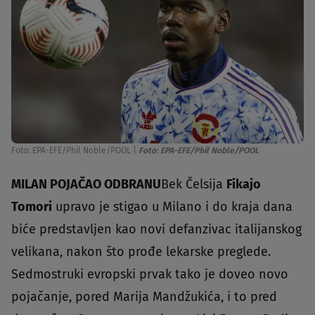
Foto: EPA-EFE/Phil Noble/POOL
|
Foto: EPA-EFE/Phil Noble/POOL
MILAN POJAČAO ODBRANU
Bek Čelsija
Fikajo
Tomori
upravo je stigao u Milano i do kraja dana
biće predstavljen kao novi defanzivac italijanskog
velikana, nakon što prođe lekarske preglede.
Sedmostruki evropski prvak tako je doveo novo
pojačanje, pored Marija Mandžukića, i to pred