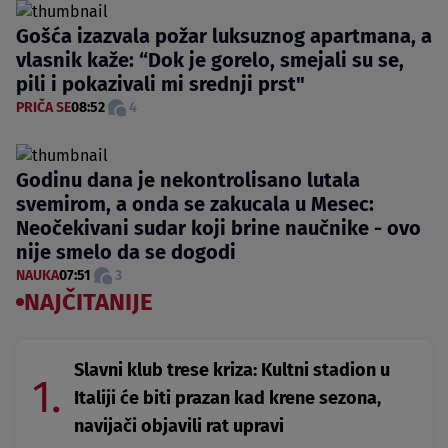
Gošća izazvala požar luksuznog apartmana, a
vlasnik kaže: “Dok je gorelo, smejali su se,
pili i pokazivali mi srednji prst"
PRIČA SE
08:52
4
Godinu dana je nekontrolisano lutala
svemirom, a onda se zakucala u Mesec:
Neočekivani sudar koji brine naučnike - ovo
nije smelo da se dogodi
NAUKA
07:51
3
NAJČITANIJE
Slavni klub trese kriza: Kultni stadion u
1.
Italiji će biti prazan kad krene sezona,
navijači objavili rat upravi