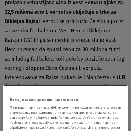
prelazak Sebastijana Alea iz Vest Hema u Ajaks za
22,5 miliona evra
.
Liverpul se uključuje u trku za
Diklejna Rajsa
Liverpul se pridružio Čelsiju u poteri
za veznim fudbalerom Vest Hema, Diklejnom
Rajsom (22).Engleski mediji prenose da je Vest
Hem spreman da spusti cenu za 30 miliona funti
za mladog fudbalera koji pokriva pozicije zadnjeg
veznog i štopera.Osim Čelsija i Liverpula,
interesovanje za Rajsa pokazuje i Mančester siti.
El
Šaravi se vraća u Romu
Fudbaler kineskog Šangaj
Šenhue Stefan El Šaravi obaviće u subotu lekarske
Нама је стало до ваше приватности
preglede uoči transfera u Romu.On je u julu 2019.
Ми и наши партнери, њих
603
, чувамо личне податке, као што су подаци
о прегледању или јединствени идентификатори, и приступамо им на
godine otišao iz Rome, a u ugovoru ima klauzulu
вашем уређају. Избором опције Прихватам омогућићете технологије за
праћење које подржавају сврхе наведене у делу "ми и наши партнери
koja mu omogućava da napusti kineski klub pre
обрађујемо податке да бисмо пружили". Ако онемогућите технологије за