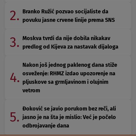
2.
Branko Ružić pozvao socijaliste da
povuku jasne crvene linije prema SNS
3.
Moskva tvrdi da nije dobila nikakav
predlog od Kijeva za nastavak dijaloga
Nakon još jednog paklenog dana stiže
4.
osveženje: RHMZ izdao upozorenje na
pljuskove sa grmljavinom i olujnim
vetrom
Đoković se javio porukom bez reči, ali
5.
jasno je na šta je mislio: Već je počelo
odbrojavanje dana