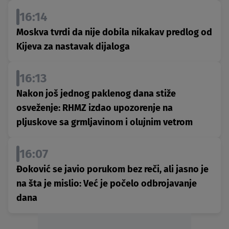
16:14
Moskva tvrdi da nije dobila nikakav predlog od
Kijeva za nastavak dijaloga
16:13
Nakon još jednog paklenog dana stiže
osveženje: RHMZ izdao upozorenje na
pljuskove sa grmljavinom i olujnim vetrom
16:07
Đoković se javio porukom bez reči, ali jasno je
na šta je mislio: Već je počelo odbrojavanje
dana