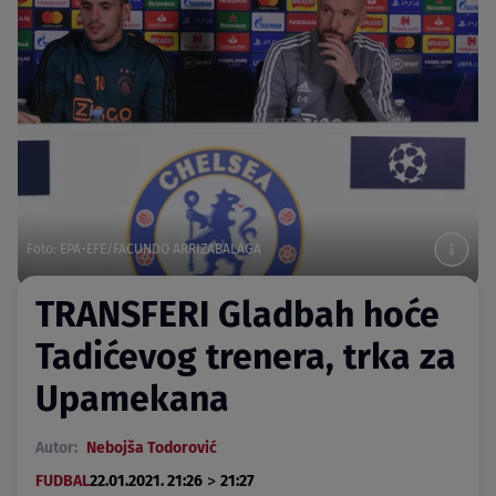
Foto: EPA-EFE/FACUNDO ARRIZABALAGA
TRANSFERI Gladbah hoće
Tadićevog trenera, trka za
Upamekana
Autor:
Nebojša Todorović
>
FUDBAL
22.01.2021. 21:26
21:27