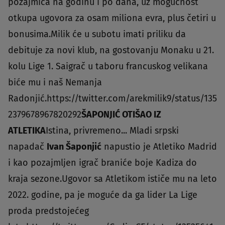
pozajmica na godinu i po dana, uz mogućnost
otkupa ugovora za osam miliona evra, plus četiri u
bonusima.Milik će u subotu imati priliku da
debituje za novi klub, na gostovanju Monaku u 21.
kolu Lige 1. Saigrač u taboru francuskog velikana
biće mu i naš Nemanja
Radonjić.https://twitter.com/arekmilik9/status/135
2379678967820292
ŠAPONJIĆ OTIŠAO IZ
ATLETIKA
Istina, privremeno... Mladi srpski
napadač
Ivan Šaponjić
napustio je Atletiko Madrid
i kao pozajmljen igrač braniće boje Kadiza do
kraja sezone.Ugovor sa Atletikom ističe mu na leto
2022. godine, pa je moguće da ga lider La Lige
proda predstojećeg