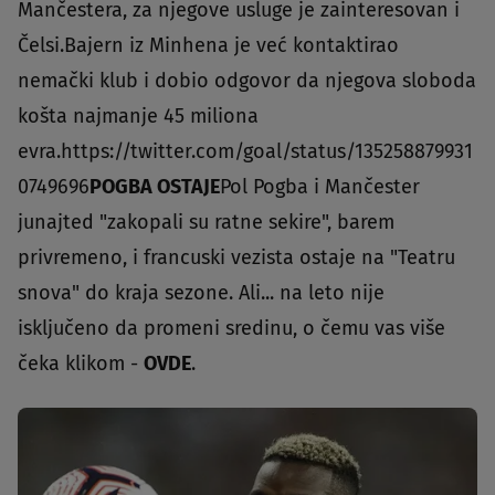
Mančestera, za njegove usluge je zainteresovan i
Čelsi.Bajern iz Minhena je već kontaktirao
nemački klub i dobio odgovor da njegova sloboda
košta najmanje 45 miliona
evra.https://twitter.com/goal/status/135258879931
0749696
POGBA OSTAJE
Pol Pogba i Mančester
junajted "zakopali su ratne sekire", barem
privremeno, i francuski vezista ostaje na "Teatru
snova" do kraja sezone. Ali... na leto nije
isključeno da promeni sredinu, o čemu vas više
čeka klikom -
OVDE
.