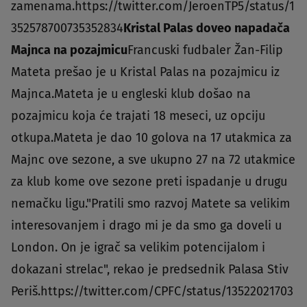
zamenama.https://twitter.com/JeroenTP5/status/1
352578700735352834
Kristal Palas doveo napadača
Majnca na pozajmicu
Francuski fudbaler Žan-Filip
Mateta prešao je u Kristal Palas na pozajmicu iz
Majnca.Mateta je u engleski klub došao na
pozajmicu koja će trajati 18 meseci, uz opciju
otkupa.Mateta je dao 10 golova na 17 utakmica za
Majnc ove sezone, a sve ukupno 27 na 72 utakmice
za klub kome ove sezone preti ispadanje u drugu
nemačku ligu."Pratili smo razvoj Matete sa velikim
interesovanjem i drago mi je da smo ga doveli u
London. On je igrač sa velikim potencijalom i
dokazani strelac", rekao je predsednik Palasa Stiv
Periš.https://twitter.com/CPFC/status/13522021703