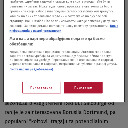
isteka ugovora u junu 2022. godine.El Šaravi je
праћење, одређени садржај и огласи које видите можда неће бити
релевантни за вас. Можете да поново прикажете овај мени да бисте
odigrao 139 utakmica za Romu i postigao 40
променили своје изборе или повукли сагласност у било ком тренутку
кликом на линк Управљање жељеним поставкама на дну ове веб
golova, a tokom karijere igrao je za Đenovu i
странице. Ваши избори ће се примењивати како је описано у делу: Wеб
локација. За више детаља погледајте нашу политику приватности.
Више
Milan.
Trener Ajaksa na meti
информација о вашој приватности
Menhengladbaha
Nemački mediji prenose da je
Ми и наши партнери обрађујемо податке да бисмо
обезбедили:
Borusija Menhengladbah stupila u kontakt sa
Коришћење података о прецизној геолокацији. Активно скенирање
карактеристика уређаја за идентификацију. Чување и/или приступ
trenerom Ajaksa Erikom ten Hagom i da je
информацијама на уређају. Персонализовано оглашавање и садржај,
мерење оглашавања и садржаја, истраживање публике и развој услуга.
sportski direktor kluba Maks Eberl u to ime
Листа партнера (добављача)
prekinuo svoj odmor.Aktuelni trener
Menhengladbaha, Marko Roze, nedavno je odbio
Приказ сврха
Прихватам
da da garanciju da će biti u klubu i naredne
sezone.Za bivšeg trenera Red Bul Salcburga od
ranije je zainteresovana Borusija Dortmund, pa
popularni "koltovi" tragaju za potencijalnim