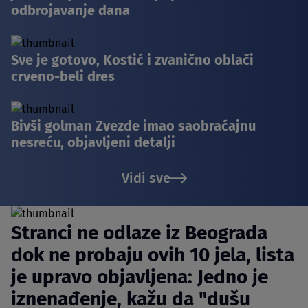
odbrojavanje dana
Sve je gotovo, Kostić i zvanično oblači
crveno-beli dres
Bivši golman Zvezde imao saobraćajnu
nesreću, objavljeni detalji
Vidi sve
Stranci ne odlaze iz Beograda
dok ne probaju ovih 10 jela, lista
je upravo objavljena: Jedno je
iznenađenje, kažu da "dušu