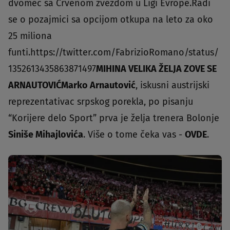
dvomeč sa Crvenom zvezdom u Ligi Evrope.Radi
se o pozajmici sa opcijom otkupa na leto za oko
25 miliona
funti.https://twitter.com/FabrizioRomano/status/
1352613435863871497
MIHINA VELIKA ŽELJA ZOVE SE
ARNAUTOVIĆ
Marko Arnautović
, iskusni austrijski
reprezentativac srpskog porekla, po pisanju
“Korijere delo Sport” prva je želja trenera Bolonje
Siniše Mihajlovića
. Više o tome čeka vas -
OVDE
.