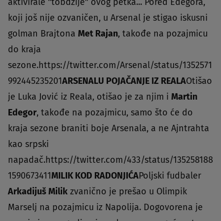
aktivirale "tobdžije" ovog petka... Pored Edegora,
koji još nije ozvaničen, u Arsenal je stigao iskusni
golman Brajtona
Met Rajan
, takođe na pozajmicu
do kraja
sezone.https://twitter.com/Arsenal/status/1352571
992445235201
ARSENALU POJAČANJE IZ REALA
Otišao
je Luka Jović iz Reala, otišao je za njim i
Martin
Edegor
, takođe na pozajmicu, samo što će do
kraja sezone braniti boje Arsenala, a ne Ajntrahta
kao srpski
napadač.https://twitter.com/433/status/135258188
1590673411
MILIK KOD RADONJIĆA
Poljski fudbaler
Arkadijuš Milik
zvanično je prešao u Olimpik
Marselj na pozajmicu iz Napolija. Dogovorena je