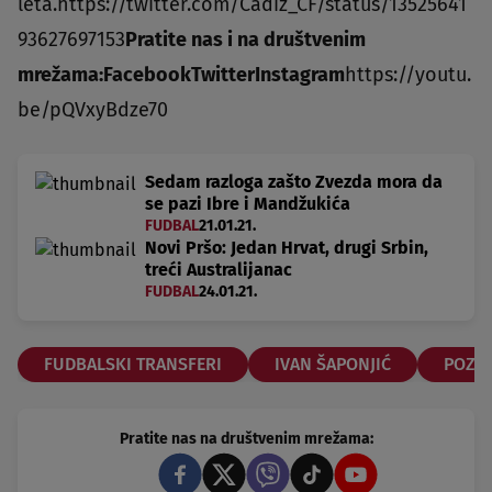
leta.https://twitter.com/Cadiz_CF/status/13525641
93627697153
Pratite nas i na društvenim
mrežama:
Facebook
Twitter
Instagram
https://youtu.
be/pQVxyBdze70
Sedam razloga zašto Zvezda mora da
se pazi Ibre i Mandžukića
FUDBAL
21.01.21.
Novi Pršo: Jedan Hrvat, drugi Srbin,
treći Australijanac
FUDBAL
24.01.21.
FUDBALSKI TRANSFERI
IVAN ŠAPONJIĆ
POZAJ
Pratite nas na društvenim mrežama: