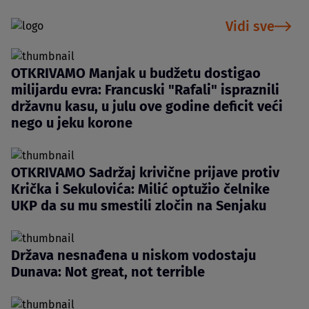
Vidi sve
OTKRIVAMO Manjak u budžetu dostigao
milijardu evra: Francuski "Rafali" ispraznili
državnu kasu, u julu ove godine deficit veći
nego u jeku korone
OTKRIVAMO Sadržaj krivične prijave protiv
Krička i Sekulovića: Milić optužio čelnike
UKP da su mu smestili zločin na Senjaku
Država nesnađena u niskom vodostaju
Dunava: Not great, not terrible