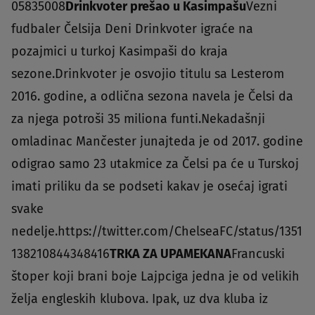
05835008
Drinkvoter prešao u Kasimpašu
Vezni
fudbaler Čelsija Deni Drinkvoter igraće na
pozajmici u turkoj Kasimpaši do kraja
sezone.Drinkvoter je osvojio titulu sa Lesterom
2016. godine, a odlična sezona navela je Čelsi da
za njega potroši 35 miliona funti.Nekadašnji
omladinac Mančester junajteda je od 2017. godine
odigrao samo 23 utakmice za Čelsi pa će u Turskoj
imati priliku da se podseti kakav je osećaj igrati
svake
nedelje.https://twitter.com/ChelseaFC/status/1351
138210844348416
TRKA ZA UPAMEKANA
Francuski
štoper koji brani boje Lajpciga jedna je od velikih
želja engleskih klubova. Ipak, uz dva kluba iz