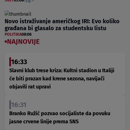
SVET
05.08.
8
Novo istraživanje američkog IRI: Evo koliko
građana bi glasalo za studentsku listu
POLITIKA
08:06
NAJNOVIJE
16:33
Slavni klub trese kriza: Kultni stadion u Italiji
će biti prazan kad krene sezona, navijači
objavili rat upravi
16:31
Branko Ružić pozvao socijaliste da povuku
jasne crvene linije prema SNS