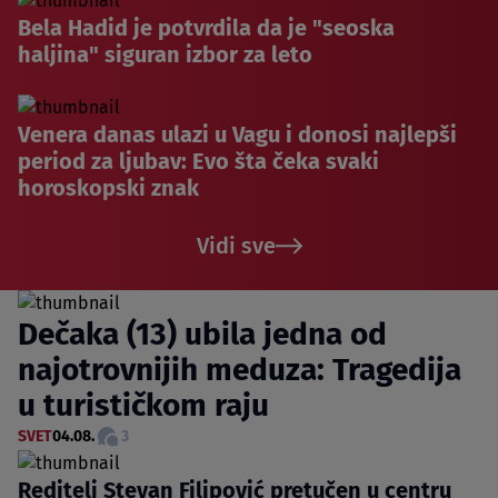
Bela Hadid je potvrdila da je "seoska
haljina" siguran izbor za leto
Venera danas ulazi u Vagu i donosi najlepši
period za ljubav: Evo šta čeka svaki
horoskopski znak
Vidi sve
Dečaka (13) ubila jedna od
najotrovnijih meduza: Tragedija
u turističkom raju
SVET
04.08.
3
Reditelj Stevan Filipović pretučen u centru