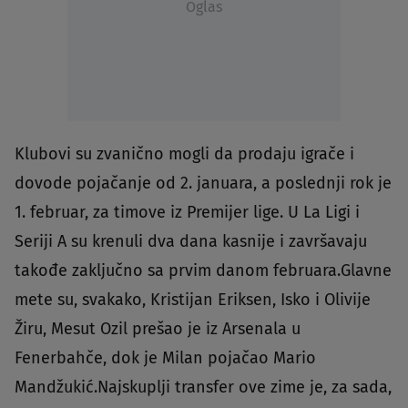
Oglas
Klubovi su zvanično mogli da prodaju igrače i
dovode pojačanje od 2. januara, a poslednji rok je
1. februar, za timove iz Premijer lige. U La Ligi i
Seriji A su krenuli dva dana kasnije i završavaju
takođe zaključno sa prvim danom februara.Glavne
mete su, svakako, Kristijan Eriksen, Isko i Olivije
Žiru, Mesut Ozil prešao je iz Arsenala u
Fenerbahče, dok je Milan pojačao Mario
Mandžukić.Najskuplji transfer ove zime je, za sada,