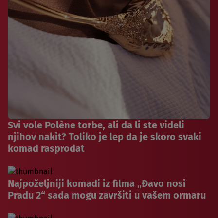
Svi vole Polène torbe, ali da li ste videli
njihov nakit? Toliko je lep da je skoro svaki
komad rasprodat
Najpoželjniji komadi iz filma „Đavo nosi
Pradu 2“ sada mogu završiti u vašem ormaru