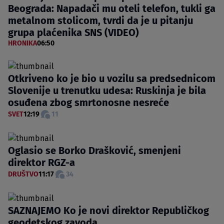
Beograda: Napadači mu oteli telefon, tukli ga
metalnom stolicom, tvrdi da je u pitanju
grupa plaćenika SNS (VIDEO)
HRONIKA
06:50
Otkriveno ko je bio u vozilu sa predsednicom
Slovenije u trenutku udesa: Ruskinja je bila
osuđena zbog smrtonosne nesreće
SVET
12:19
11
Oglasio se Borko Drašković, smenjeni
direktor RGZ-a
DRUŠTVO
11:17
34
SAZNAJEMO Ko je novi direktor Republičkog
geodetskog zavoda