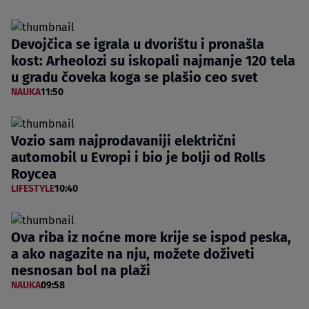
Devojčica se igrala u dvorištu i pronašla
kost: Arheolozi su iskopali najmanje 120 tela
u gradu čoveka koga se plašio ceo svet
NAUKA
11:50
Vozio sam najprodavaniji električni
automobil u Evropi i bio je bolji od Rolls
Roycea
LIFESTYLE
10:40
Ova riba iz noćne more krije se ispod peska,
a ako nagazite na nju, možete doživeti
nesnosan bol na plaži
NAUKA
09:58