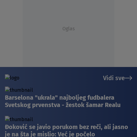
Oglas
Vidi sve
Barselona "ukrala" najboljeg fudbalera
Svetskog prvenstva - žestok šamar Realu
Đoković se javio porukom bez reči, ali jasno
je na šta je mislio: Već je počelo