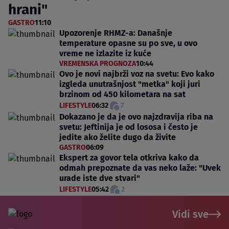
hrani"
GASTRO
11:10
Upozorenje RHMZ-a: Današnje
temperature opasne su po sve, u ovo
vreme ne izlazite iz kuće
VREMENSKA PROGNOZA
10:44
Ovo je novi najbrži voz na svetu: Evo kako
izgleda unutrašnjost "metka" koji juri
brzinom od 450 kilometara na sat
LIFESTYLE
06:32
7
Dokazano je da je ovo najzdravija riba na
svetu: Jeftinija je od lososa i često je
jedite ako želite dugo da živite
GASTRO
06:09
Ekspert za govor tela otkriva kako da
odmah prepoznate da vas neko laže: "Uvek
urade iste dve stvari"
LIFESTYLE
05:42
2
Vidi sve