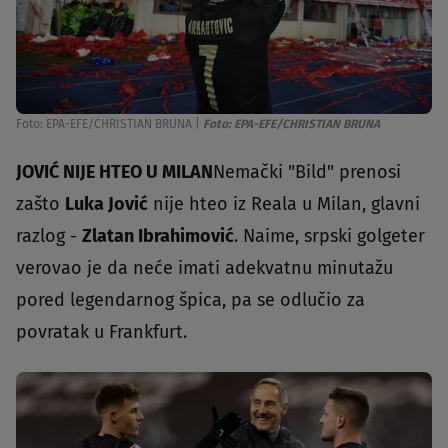
Foto: EPA-EFE/CHRISTIAN BRUNA
|
Foto: EPA-EFE/CHRISTIAN BRUNA
JOVIĆ NIJE HTEO U MILAN
Nemački "Bild" prenosi
zašto
Luka Jović
nije hteo iz Reala u Milan, glavni
razlog -
Zlatan Ibrahimović
. Naime, srpski golgeter
verovao je da neće imati adekvatnu minutažu
pored legendarnog špica, pa se odlučio za
povratak u Frankfurt.