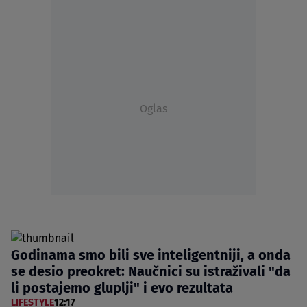
Oglas
Godinama smo bili sve inteligentniji, a onda
se desio preokret: Naučnici su istraživali "da
li postajemo gluplji" i evo rezultata
LIFESTYLE
12:17