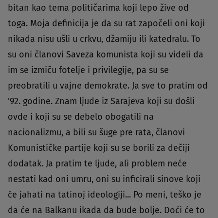
bitan kao tema političarima koji lepo žive od
toga. Moja definicija je da su rat započeli oni koji
nikada nisu ušli u crkvu, džamiju ili katedralu. To
su oni članovi Saveza komunista koji su videli da
im se izmiču fotelje i privilegije, pa su se
preobratili u vajne demokrate. Ja sve to pratim od
'92. godine. Znam ljude iz Sarajeva koji su došli
ovde i koji su se debelo obogatili na
nacionalizmu, a bili su šuge pre rata, članovi
Komunističke partije koji su se borili za dečiji
dodatak. Ja pratim te ljude, ali problem neće
nestati kad oni umru, oni su inficirali sinove koji
će jahati na tatinoj ideologiji... Po meni, teško je
da će na Balkanu ikada da bude bolje. Doći će to