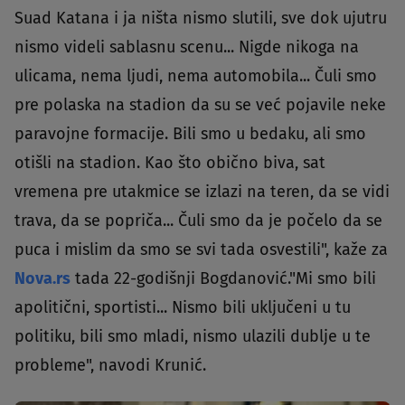
Suad Katana i ja ništa nismo slutili, sve dok ujutru
nismo videli sablasnu scenu... Nigde nikoga na
ulicama, nema ljudi, nema automobila... Čuli smo
pre polaska na stadion da su se već pojavile neke
paravojne formacije. Bili smo u bedaku, ali smo
otišli na stadion. Kao što obično biva, sat
vremena pre utakmice se izlazi na teren, da se vidi
trava, da se popriča... Čuli smo da je počelo da se
puca i mislim da smo se svi tada osvestili", kaže za
Nova.rs
tada 22-godišnji Bogdanović."Mi smo bili
apolitični, sportisti... Nismo bili uključeni u tu
politiku, bili smo mladi, nismo ulazili dublje u te
probleme", navodi Krunić.