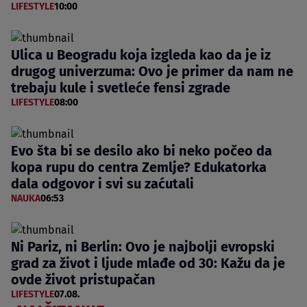
LIFESTYLE
10:00
Ulica u Beogradu koja izgleda kao da je iz
drugog univerzuma: Ovo je primer da nam ne
trebaju kule i svetleće fensi zgrade
LIFESTYLE
08:00
Evo šta bi se desilo ako bi neko počeo da
kopa rupu do centra Zemlje? Edukatorka
dala odgovor i svi su zaćutali
NAUKA
06:53
Ni Pariz, ni Berlin: Ovo je najbolji evropski
grad za život i ljude mlađe od 30: Kažu da je
ovde život pristupačan
LIFESTYLE
07.08.