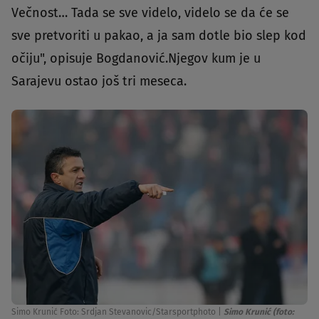
Večnost… Tada se sve videlo, videlo se da će se
sve pretvoriti u pakao, a ja sam dotle bio slep kod
očiju", opisuje Bogdanović.Njegov kum je u
Sarajevu ostao još tri meseca.
Simo Krunić Foto: Srdjan Stevanovic/Starsportphoto
|
Simo Krunić (foto: