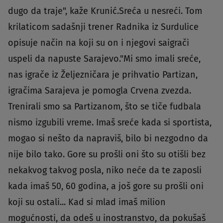
dugo da traje", kaže Krunić.Sreća u nesreći. Tom
krilaticom sadašnji trener Radnika iz Surdulice
opisuje način na koji su on i njegovi saigrači
uspeli da napuste Sarajevo."Mi smo imali sreće,
nas igrače iz Željezničara je prihvatio Partizan,
igračima Sarajeva je pomogla Crvena zvezda.
Trenirali smo sa Partizanom, što se tiče fudbala
nismo izgubili vreme. Imaš sreće kada si sportista,
mogao si nešto da napraviš, bilo bi nezgodno da
nije bilo tako. Gore su prošli oni što su otišli bez
nekakvog takvog posla, niko neće da te zaposli
kada imaš 50, 60 godina, a još gore su prošli oni
koji su ostali... Kad si mlad imaš milion
mogućnosti, da odeš u inostranstvo, da pokušaš