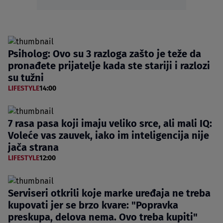
Psiholog: Ovo su 3 razloga zašto je teže da
pronađete prijatelje kada ste stariji i razlozi
su tužni
LIFESTYLE
14:00
7 rasa pasa koji imaju veliko srce, ali mali IQ:
Voleće vas zauvek, iako im inteligencija nije
jača strana
LIFESTYLE
12:00
Serviseri otkrili koje marke uređaja ne treba
kupovati jer se brzo kvare: "Popravka
preskupa, delova nema. Ovo treba kupiti"