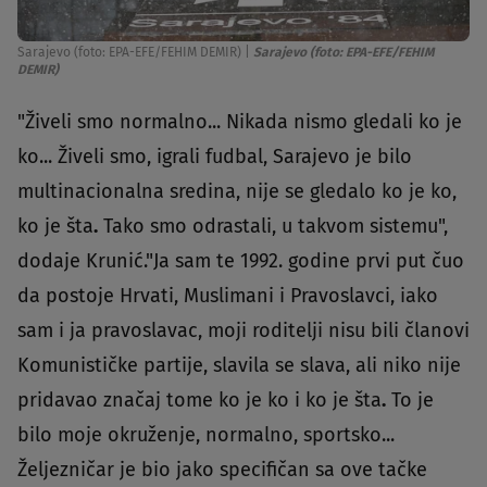
Sarajevo (foto: EPA-EFE/FEHIM DEMIR)
|
Sarajevo (foto: EPA-EFE/FEHIM
DEMIR)
"Živeli smo normalno... Nikada nismo gledali ko je
ko... Živeli smo, igrali fudbal, Sarajevo je bilo
multinacionalna sredina, nije se gledalo ko je ko,
ko je šta
.
Tako smo odrastali, u takvom sistemu",
dodaje Krunić."Ja sam te 1992. godine prvi put čuo
da postoje Hrvati, Muslimani i Pravoslavci, iako
sam i ja pravoslavac, moji roditelji nisu bili članovi
Komunističke partije, slavila se slava, ali niko nije
pridavao značaj tome ko je ko i ko je šta
.
To je
bilo moje okruženje, normalno, sportsko...
Željezničar je bio jako specifičan sa ove tačke