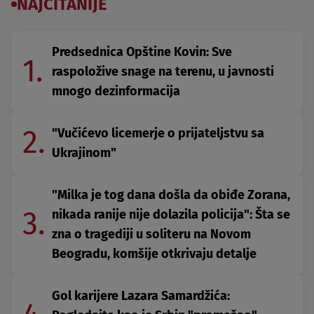
NAJČITANIJE
Predsednica Opštine Kovin: Sve
1.
raspoložive snage na terenu, u javnosti
mnogo dezinformacija
2.
"Vučićevo licemerje o prijateljstvu sa
Ukrajinom"
"Milka je tog dana došla da obiđe Zorana,
3.
nikada ranije nije dolazila policija": Šta se
zna o tragediji u soliteru na Novom
Beogradu, komšije otkrivaju detalje
Gol karijere Lazara Samardžića: