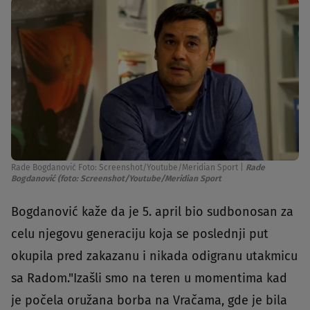
Rade Bogdanović Foto: Screenshot/Youtube/Meridian Sport
|
Rade
Bogdanović (foto: Screenshot/Youtube/Meridian Sport
Bogdanović kaže da je 5. april bio sudbonosan za
celu njegovu generaciju koja se poslednji put
okupila pred zakazanu i nikada odigranu utakmicu
sa Radom."Izašli smo na teren u momentima kad
je počela oružana borba na Vračama, gde je bila