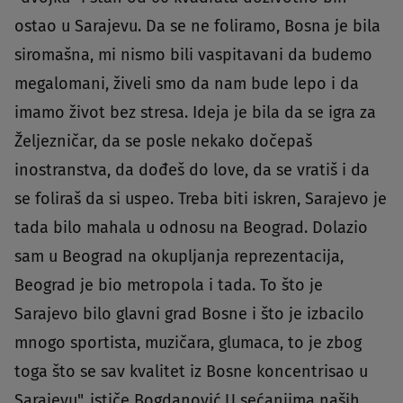
ostao u Sarajevu. Da se ne foliramo, Bosna je bila
siromašna, mi nismo bili vaspitavani da budemo
megalomani, živeli smo da nam bude lepo i da
imamo život bez stresa. Ideja je bila da se igra za
Željezničar, da se posle nekako dočepaš
inostranstva, da dođeš do love, da se vratiš i da
se foliraš da si uspeo. Treba biti iskren, Sarajevo je
tada bilo mahala u odnosu na Beograd. Dolazio
sam u Beograd na okupljanja reprezentacija,
Beograd je bio metropola i tada. To što je
Sarajevo bilo glavni grad Bosne i što je izbacilo
mnogo sportista, muzičara, glumaca, to je zbog
toga što se sav kvalitet iz Bosne koncentrisao u
Sarajevu", ističe Bogdanović.U sećanjima naših