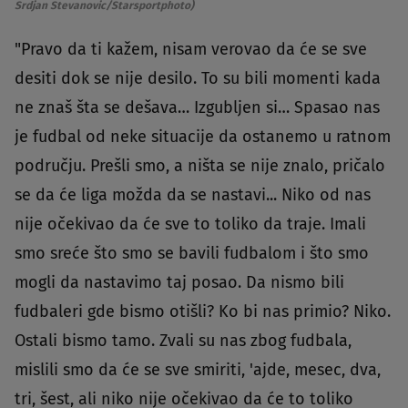
Srdjan Stevanovic/Starsportphoto)
"Pravo da ti kažem, nisam verovao da će se sve
desiti dok se nije desilo. To su bili momenti kada
ne znaš šta se dešava… Izgubljen si… Spasao nas
je fudbal od neke situacije da ostanemo u ratnom
području. Prešli smo, a ništa se nije znalo, pričalo
se da će liga možda da se nastavi... Niko od nas
nije očekivao da će sve to toliko da traje. Imali
smo sreće što smo se bavili fudbalom i što smo
mogli da nastavimo taj posao. Da nismo bili
fudbaleri gde bismo otišli? Ko bi nas primio? Niko.
Ostali bismo tamo. Zvali su nas zbog fudbala,
mislili smo da će se sve smiriti, 'ajde, mesec, dva,
tri, šest, ali niko nije očekivao da će to toliko