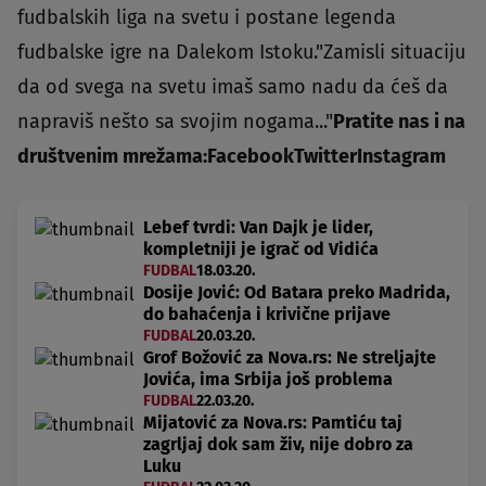
fudbalskih liga na svetu i postane legenda
fudbalske igre na Dalekom Istoku."Zamisli situaciju
da od svega na svetu imaš samo nadu da ćeš da
napraviš nešto sa svojim nogama..."
Pratite nas i na
društvenim mrežama:
Facebook
Twitter
Instagram
Lebef tvrdi: Van Dajk je lider,
kompletniji je igrač od Vidića
FUDBAL
18.03.20.
Dosije Jović: Od Batara preko Madrida,
do bahaćenja i krivične prijave
FUDBAL
20.03.20.
Grof Božović za Nova.rs: Ne streljajte
Jovića, ima Srbija još problema
FUDBAL
22.03.20.
Mijatović za Nova.rs: Pamtiću taj
zagrljaj dok sam živ, nije dobro za
Luku