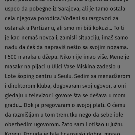
uspeo da pobegne iz Sarajeva, ali je tamo ostala
cela njegova porodica."Vođeni su razgovori za
ostanak u Partizanu, ali smo mi bili kokuzi... To ti
je kad nemaš novca i, zamisli situaciju, imaš samo
nadu da ćeš da napraviš nešto sa svojim nogama.
I 500 maraka u džepu. Niko nije imao više. Mene je
masakr na pijaci u Ulici Vase Miskina zadesio u
Lote šoping centru u Seulu. Sedim sa menadžerom
i direktorom kluba, dogovaram svoj ugovor, a oni
gledaju u televizor i govore šta se dešava u mom
gradu... Dok ja pregovaram o svojoj plati. O čemu
da razmišljam u tom trenutku nego da sebe iole
obezbedim ugovorom. Zato sam i otišao u Južnu
Koreju. Ponuda je bila finansijski dobra, morao