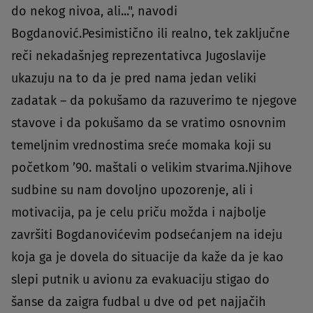
do nekog nivoa, ali...", navodi
Bogdanović.Pesimistično ili realno, tek zaključne
reči nekadašnjeg reprezentativca Jugoslavije
ukazuju na to da je pred nama jedan veliki
zadatak – da pokušamo da razuverimo te njegove
stavove i da pokušamo da se vratimo osnovnim
temeljnim vrednostima sreće momaka koji su
početkom ’90. maštali o velikim stvarima.Njihove
sudbine su nam dovoljno upozorenje, ali i
motivacija, pa je celu priču možda i najbolje
završiti Bogdanovićevim podsećanjem na ideju
koja ga je dovela do situacije da kaže da je kao
slepi putnik u avionu za evakuaciju stigao do
šanse da zaigra fudbal u dve od pet najjačih