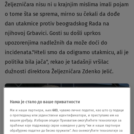
Željezničara nisu ni u krajnjim mislima imali pojam
o tome šta se sprema, mirno su čekali da dođe
dan utakmice protiv beogradskog Rada na
njihovoj Grbavici. Gosti su došli uprkos
upozorenjima nadležnih da može doći do
incidenata."Hteli smo da odigramo utakmicu, ali je
politika bila jača", rekao je tadašnji vršilac
dužnosti direktora Željezničara Zdenko Jelić.
Нама је стало до ваше приватности
Ми и наши партнери, њих
603
, чувамо личне податке, као што су подаци
о прегледању или јединствени идентификатори, и приступамо им на
вашем уређају. Избором опције Прихватам омогућићете технологије за
праћење које подржавају сврхе наведене у делу "ми и наши партнери
обрађујемо податке да бисмо пружили". Ако онемогућите технологије за