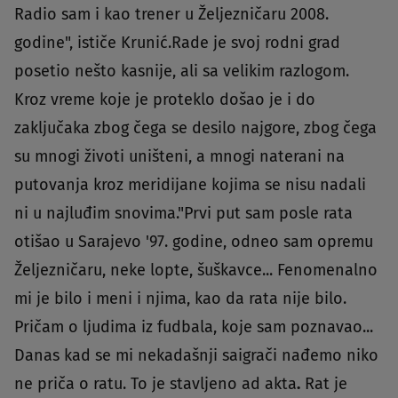
Radio sam i kao trener u Željezničaru 2008.
godine", ističe Krunić.Rade je svoj rodni grad
posetio nešto kasnije, ali sa velikim razlogom.
Kroz vreme koje je proteklo došao je i do
zaključaka zbog čega se desilo najgore, zbog čega
su mnogi životi uništeni, a mnogi naterani na
putovanja kroz meridijane kojima se nisu nadali
ni u najluđim snovima."Prvi put sam posle rata
otišao u Sarajevo '97. godine, odneo sam opremu
Željezničaru, neke lopte, šuškavce... Fenomenalno
mi je bilo i meni i njima, kao da rata nije bilo.
Pričam o ljudima iz fudbala, koje sam poznavao...
Danas kad se mi nekadašnji saigrači nađemo niko
ne priča o ratu. To je stavljeno ad akta
.
Rat je