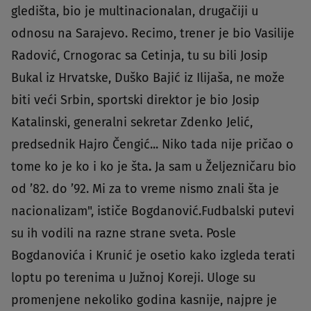
gledišta, bio je multinacionalan, drugačiji u
odnosu na Sarajevo. Recimo, trener je bio Vasilije
Radović, Crnogorac sa Cetinja, tu su bili Josip
Bukal iz Hrvatske, Duško Bajić iz Ilijaša, ne može
biti veći Srbin, sportski direktor je bio Josip
Katalinski, generalni sekretar Zdenko Jelić,
predsednik Hajro Čengić... Niko tada nije pričao o
tome ko je ko i ko je šta
.
Ja sam u Željezničaru bio
od ’82. do ’92. Mi za to vreme nismo znali šta je
nacionalizam", ističe Bogdanović.Fudbalski putevi
su ih vodili na razne strane sveta. Posle
Bogdanovića i Krunić je osetio kako izgleda terati
loptu po terenima u Južnoj Koreji. Uloge su
promenjene nekoliko godina kasnije, najpre je