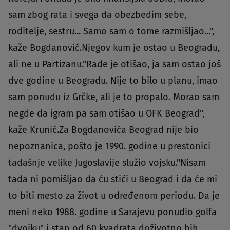
sam zbog rata i svega da obezbedim sebe,
roditelje, sestru... Samo sam o tome razmišljao...",
kaže Bogdanović.Njegov kum je ostao u Beogradu,
ali ne u Partizanu."Rade je otišao, ja sam ostao još
dve godine u Beogradu. Nije to bilo u planu, imao
sam ponudu iz Grčke, ali je to propalo. Morao sam
negde da igram pa sam otišao u OFK Beograd",
kaže Krunić.Za Bogdanovića Beograd nije bio
nepoznanica, pošto je 1990. godine u prestonici
tadašnje velike Jugoslavije služio vojsku."Nisam
tada ni pomišljao da ću stići u Beograd i da će mi
to biti mesto za život u određenom periodu. Da je
meni neko 1988. godine u Sarajevu ponudio golfa
"dvojku" i stan od 60 kvadrata doživotno bih