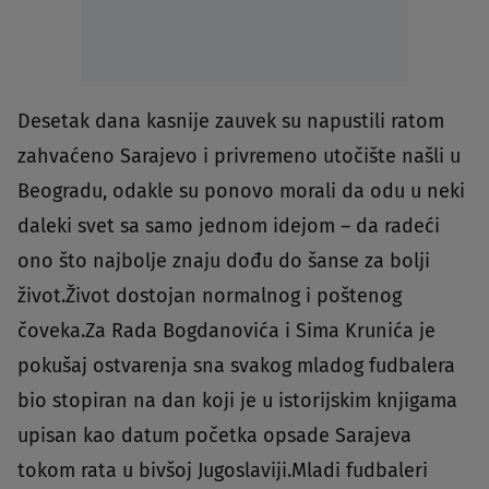
Desetak dana kasnije zauvek su napustili ratom
zahvaćeno Sarajevo i privremeno utočište našli u
Beogradu, odakle su ponovo morali da odu u neki
daleki svet sa samo jednom idejom – da radeći
ono što najbolje znaju dođu do šanse za bolji
život.Život dostojan normalnog i poštenog
čoveka.Za Rada Bogdanovića i Sima Krunića je
pokušaj ostvarenja sna svakog mladog fudbalera
bio stopiran na dan koji je u istorijskim knjigama
upisan kao datum početka opsade Sarajeva
tokom rata u bivšoj Jugoslaviji.Mladi fudbaleri