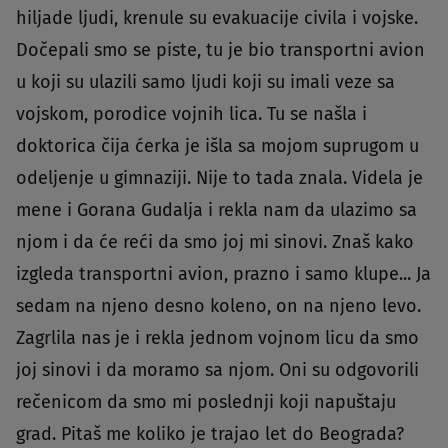
hiljade ljudi, krenule su evakuacije civila i vojske.
Dočepali smo se piste, tu je bio transportni avion
u koji su ulazili samo ljudi koji su imali veze sa
vojskom, porodice vojnih lica. Tu se našla i
doktorica čija ćerka je išla sa mojom suprugom u
odeljenje u gimnaziji. Nije to tada znala. Videla je
mene i Gorana Gudalja i rekla nam da ulazimo sa
njom i da će reći da smo joj mi sinovi. Znaš kako
izgleda transportni avion, prazno i samo klupe... Ja
sedam na njeno desno koleno, on na njeno levo.
Zagrlila nas je i rekla jednom vojnom licu da smo
joj sinovi i da moramo sa njom. Oni su odgovorili
rečenicom da smo mi poslednji koji napuštaju
grad. Pitaš me koliko je trajao let do Beograda?