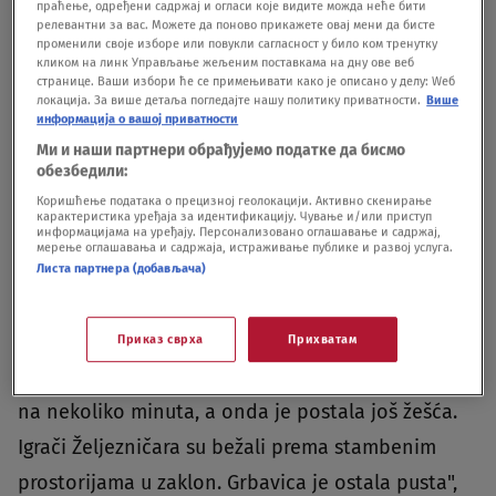
праћење, одређени садржај и огласи које видите можда неће бити
релевантни за вас. Можете да поново прикажете овај мени да бисте
променили своје изборе или повукли сагласност у било ком тренутку
кликом на линк Управљање жељеним поставкама на дну ове веб
странице. Ваши избори ће се примењивати како је описано у делу: Wеб
локација. За више детаља погледајте нашу политику приватности.
Више
информација о вашој приватности
Zdenko Jelić (foto: Screenshot/Youtube/Borislav Klacar)
|
Zdenko Jelić
(foto: Screenshot/Youtube/Borislav Klacar)
Ми и наши партнери обрађујемо податке да бисмо
обезбедили:
Doajen sportskog novinarstva Fuad Krvavac taj
Коришћење података о прецизној геолокацији. Активно скенирање
карактеристика уређаја за идентификацију. Чување и/или приступ
dan je opisao kao nikad tužniji u istoriji stadiona
информацијама на уређају. Персонализовано оглашавање и садржај,
мерење оглашавања и садржаја, истраживање публике и развој услуга.
"Grbavica"."Ono što se desilo teško se može
Листа партнера (добављача)
zaboraviti. Teška paljba oterala je sve sa i oko
stadiona. Neprekidna paljba trajala je sve do
Приказ сврха
Прихватам
zakazanog početka utakmice u 15.30. Prestala je
na nekoliko minuta, a onda je postala još žešća.
Igrači Željezničara su bežali prema stambenim
prostorijama u zaklon. Grbavica je ostala pusta",