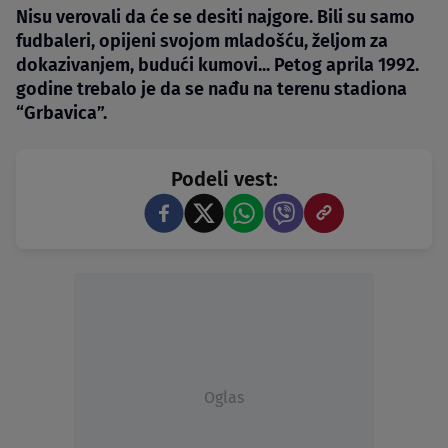
Nisu verovali da će se desiti najgore. Bili su samo
fudbaleri, opijeni svojom mladošću, željom za
dokazivanjem, budući kumovi... Petog aprila 1992.
godine trebalo je da se nađu na terenu stadiona
“Grbavica”.
Podeli vest:
Oglas