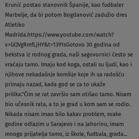
Krunić postao stanovnik Španije, kao fudbaler
Marbelje, da bi potom Bogdanović zadužio dres
Atletiko
Madrida.https://www.youtube.com/watch?
v=GQVgRmfLjHY&t=1391sGotovo 30 godina od
bekstva iz rodnog grada, naši sagovornici često se
vraćaju tamo. Imaju kod koga, ostali su ljudi, kao i
njihove nekadašnje komšije koje ih sa radošću
primaju nazad, kada god se za to ukaže
prilika."Čim se rat završio sam otišao tamo. Nisam
bio učesnik rata, a to je grad u kom sam se rodio.
Nikada nisam imao bilo kakav problem, svake
godine odlazim u Sarajevo i na Jahorinu, imam
mnogo prijatelja tamo, iz škole, fudbala, grada...