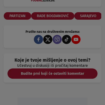
FUDBAL
22.03.20.
PARTIZAN
RADE BOGDANOVIĆ
SARAJEVO
Pratite nas na društvenim mrežama:
Koje je tvoje mišljenje o ovoj temi?
Učestvuj u diskusiji ili pročitaj komentare
Budite prvi koji će ostaviti komentar