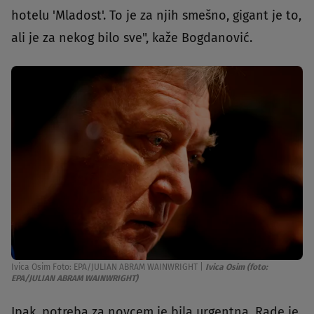
hotelu 'Mladost'. To je za njih smešno, gigant je to,
ali je za nekog bilo sve", kaže Bogdanović.
Ivica Osim Foto: EPA/JULIAN ABRAM WAINWRIGHT
|
Ivica Osim (foto:
EPA/JULIAN ABRAM WAINWRIGHT)
Ipak, potreba za novcem je bila urgentna. Rade je