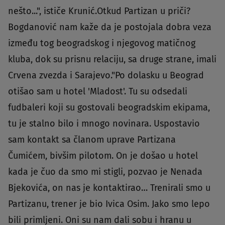
nešto...", ističe Krunić.Otkud Partizan u priči?
Bogdanović nam kaže da je postojala dobra veza
između tog beogradskog i njegovog matičnog
kluba, dok su prisnu relaciju, sa druge strane, imali
Crvena zvezda i Sarajevo."Po dolasku u Beograd
otišao sam u hotel 'Mladost'. Tu su odsedali
fudbaleri koji su gostovali beogradskim ekipama,
tu je stalno bilo i mnogo novinara. Uspostavio
sam kontakt sa članom uprave Partizana
Čumićem, bivšim pilotom. On je došao u hotel
kada je čuo da smo mi stigli, pozvao je Nenada
Bjekovića, on nas je kontaktirao… Trenirali smo u
Partizanu, trener je bio Ivica Osim. Jako smo lepo
bili primljeni. Oni su nam dali sobu i hranu u