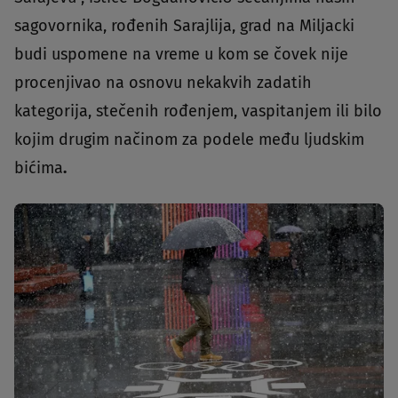
sagovornika, rođenih Sarajlija, grad na Miljacki
budi uspomene na vreme u kom se čovek nije
procenjivao na osnovu nekakvih zadatih
kategorija, stečenih rođenjem, vaspitanjem ili bilo
kojim drugim načinom za podele među ljudskim
bićima
.