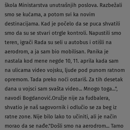
škola Ministarstva unutrašnjih poslova. Razbežali
smo se kućama, a potom svi ka novim
destinacijama. Kad je počelo da se puca shvatili
smo da su se stvari otrgle kontroli. Napustili smo
teren, igrači Rada su seli u autobus i otišli na
aerodrom, a ja sam bio mobilisan. Panika je
nastala kod mene negde 10, 11. aprila kada sam
na ulicama video vojsku, ljude pod punom ratnom
opremom. Tada preko noći ostariš. Za tih desetak
dana u vojsci sam svašta video... Mnogo toga...",
navodi Bogdanović.Oružje nije za fudbalera,
shvatio je naš sagovornik i odlučio se za beg iz
ratne zone. Nije bilo lako to učiniti, ali je način
morao da se nađe."Došli smo na aerodrom... Tamo