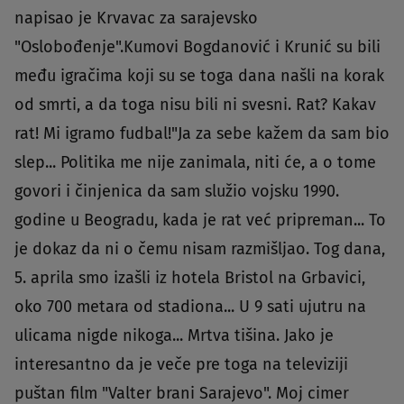
napisao je Krvavac za sarajevsko
"Oslobođenje".Kumovi Bogdanović i Krunić su bili
među igračima koji su se toga dana našli na korak
od smrti, a da toga nisu bili ni svesni. Rat? Kakav
rat! Mi igramo fudbal!"Ja za sebe kažem da sam bio
slep... Politika me nije zanimala, niti će, a o tome
govori i činjenica da sam služio vojsku 1990.
godine u Beogradu, kada je rat već pripreman... To
je dokaz da ni o čemu nisam razmišljao. Tog dana,
5. aprila smo izašli iz hotela Bristol na Grbavici,
oko 700 metara od stadiona... U 9 sati ujutru na
ulicama nigde nikoga... Mrtva tišina. Jako je
interesantno da je veče pre toga na televiziji
puštan film "Valter brani Sarajevo". Moj cimer