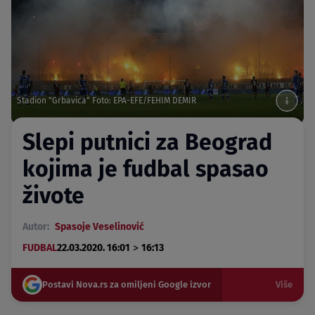
Stadion "Grbavica" Foto: EPA-EFE/FEHIM DEMIR
Slepi putnici za Beograd
kojima je fudbal spasao
živote
Autor:
Spasoje Veselinović
>
FUDBAL
22.03.2020. 16:01
16:13
Postavi Nova.rs za omiljeni Google izvor
Više