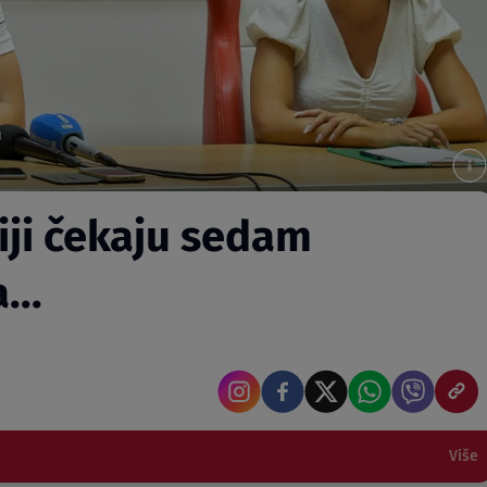
iji čekaju sedam
...
Više