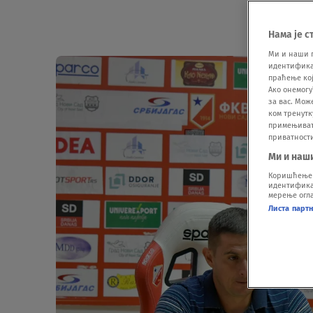
Нама је с
Ми и наши 
идентификат
праћење кој
Ако онемогу
за вас. Мож
ком тренутк
примењивати
приватност
Ми и наш
Коришћење п
идентификац
мерење огла
Листа парт