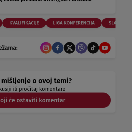
KVALIFIKACIJE
LIGA KONFERENCIJA
SLAVOLJUB
režama:
 mišljenje o ovoj temi?
kusiji ili pročitaj komentare
koji će ostaviti komentar