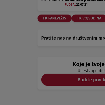
FUDBAL
22.07.21.
FK PANEVEŽIS
FK VOJVODINA
Pratite nas na društvenim m
Koje je tvoje
Učestvuj u dis
Budite prvi 