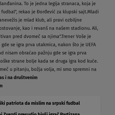
lanđanina. To je jedna legija stranaca, koja je
fudbal", rekao je Ðorđević za klupski sajt.Mladi
anevežis je mlad klub, ali pravi ozbiljne
stovanje, kao i revanš na našem stadionu. Ali,
itivan pred dvomeč sa njima".Trener Voše je
 gde se igra prva utakmica, nakon što je UEFA
kad nisam obraćao pažnju gde se igra prva
ške strane bolje kada se druga igra kod kuće.
meč u pitanju, božja volja, mi smo spremni na
as i na društvenim
am
iki patriota da mislim na srpski fudbal
 Zvezdi presudio bivši igrač Partizana