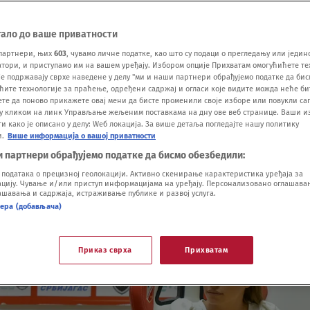
тало до ваше приватности
партнери, њих
603
, чувамо личне податке, као што су подаци о прегледању или једин
ори, и приступамо им на вашем уређају. Избором опције Прихватам омогућићете те
е подржавају сврхе наведене у делу "ми и наши партнери обрађујемо податке да бис
ћите технологије за праћење, одређени садржај и огласи које видите можда неће б
ете да поново прикажете овај мени да бисте променили своје изборе или повукли саг
у кликом на линк Управљање жељеним поставкама на дну ове веб странице. Ваши и
 како је описано у делу: Wеб локација. За више детаља погледајте нашу политику
и.
Више информација о вашој приватности
и партнери обрађујемо податке да бисмо обезбедили:
одатака о прецизној геолокацији. Активно скенирање карактеристика уређаја за
ију. Чување и/или приступ информацијама на уређају. Персонализовано оглашавањ
шавања и садржаја, истраживање публике и развој услуга.
нера (добављача)
Приказ сврха
Прихватам