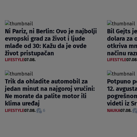
Ni Pariz, ni Berlin: Ovo je najbolji
Bil Gejts j
evropski grad za život i ljude
dolara za 
mlađe od 30: Kažu da je ovde
otkriva m
život pristupačan
načinu raz
LIFESTYLE
07.08.
LIFESTYLE
07.08
Trik da ohladite automobil za
Potpuno p
jedan minut na najgoroj vrućini:
12. avgusta
Ne morate da palite motor ili
pogrešnom
klima uređaj
videti iz S
LIFESTYLE
07.08.
6
NAUKA
07.08.