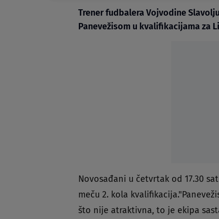
Trener fudbalera Vojvodine Slavolj
Panevežisom u kvalifikacijama za Li
Novosađani u četvrtak od 17.30 sa
meču 2. kola kvalifikacija."Panevež
što nije atraktivna, to je ekipa sa