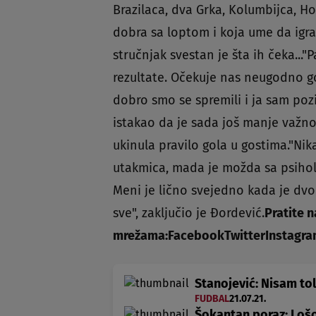
Brazilaca, dva Grka, Kolumbijca, Ho
dobra sa loptom i koja ume da igra 
stručnjak svestan je šta ih čeka..."P
rezultate. Očekuje nas neugodno go
dobro smo se spremili i ja sam poz
istakao da je sada još manje važno
ukinula pravilo gola u gostima."Ni
utakmica, mada je možda sa psiholo
Meni je lično svejedno kada je dvo
sve", zaključio je Ðordević.
Pratite n
mrežama:
Facebook
Twitter
Instagr
Stanojević: Nisam tol
FUDBAL
21.07.21.
Šokantan poraz: Lošoj