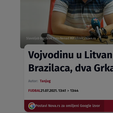
Slavoljub Đorđević Foto:Nenad Mihajlović/Nova.rs
Vojvodinu u Litvan
Brazilaca, dva Grka
Autor:
Tanjug
>
FUDBAL
21.07.2021. 13:41
13:44
Postavi Nova.rs za omiljeni Google izvor