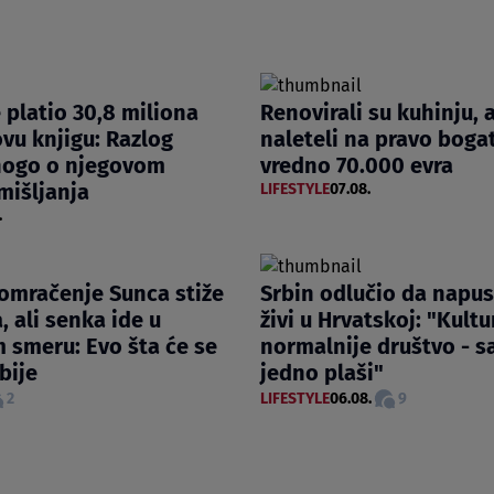
e platio 30,8 miliona
Renovirali su kuhinju, 
ovu knjigu: Razlog
naleteli na pravo boga
nogo o njegovom
vredno 70.000 evra
mišljanja
LIFESTYLE
07.08.
.
omračenje Sunca stiže
Srbin odlučio da napust
, ali senka ide u
živi u Hrvatskoj: "Kultur
 smeru: Evo šta će se
normalnije društvo - 
rbije
jedno plaši"
2
LIFESTYLE
06.08.
9