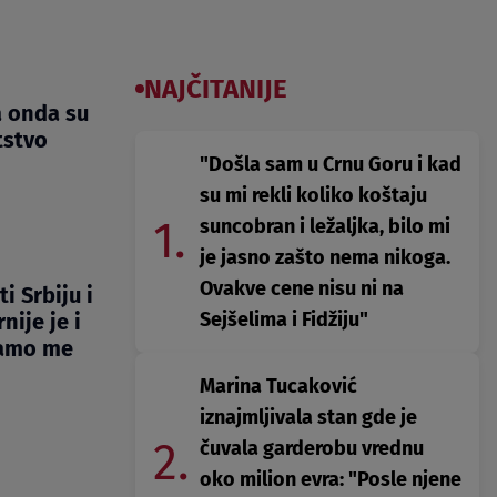
NAJČITANIJE
a onda su
tstvo
"Došla sam u Crnu Goru i kad
su mi rekli koliko koštaju
1.
suncobran i ležaljka, bilo mi
je jasno zašto nema nikoga.
Ovakve cene nisu ni na
i Srbiju i
Sejšelima i Fidžiju"
nije je i
samo me
Marina Tucaković
iznajmljivala stan gde je
2.
čuvala garderobu vrednu
oko milion evra: "Posle njene