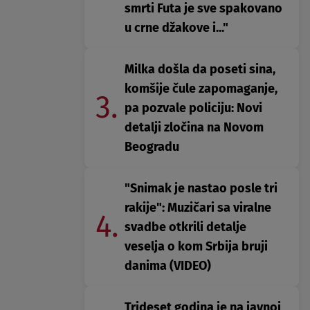
smrti Futa je sve spakovano
u crne džakove i..."
Milka došla da poseti sina,
komšije čule zapomaganje,
3.
pa pozvale policiju: Novi
detalji zločina na Novom
Beogradu
"Snimak je nastao posle tri
rakije": Muzičari sa viralne
4.
svadbe otkrili detalje
veselja o kom Srbija bruji
danima (VIDEO)
Trideset godina je na javnoj