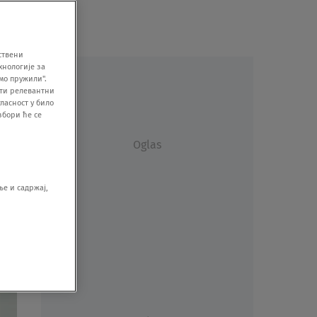
ствени
хнологије за
мо пружили".
ити релевантни
ласност у било
збори ће се
Oglas
е и садржај,