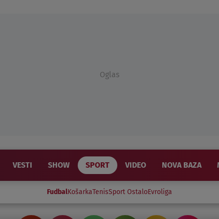
Oglas
VESTI
SHOW
SPORT
VIDEO
NOVA BAZA
Fudbal
Košarka
Tenis
Sport Ostalo
Evroliga