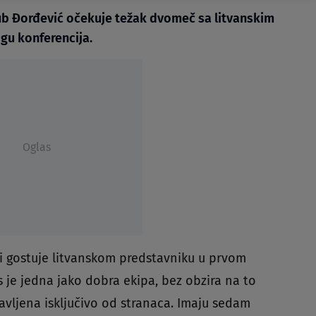
ub Ðorđević očekuje težak dvomeč sa litvanskim
gu konferencija.
Oglas
ti gostuje litvanskom predstavniku u prvom
is je jedna jako dobra ekipa, bez obzira na to
stavljena isključivo od stranaca. Imaju sedam