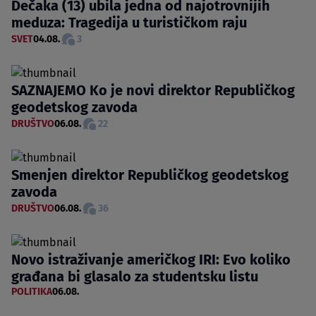
Dečaka (13) ubila jedna od najotrovnijih
meduza: Tragedija u turističkom raju
SVET
04.08.
3
SAZNAJEMO Ko je novi direktor Republičkog
geodetskog zavoda
DRUŠTVO
06.08.
22
Smenjen direktor Republičkog geodetskog
zavoda
DRUŠTVO
06.08.
36
Novo istraživanje američkog IRI: Evo koliko
građana bi glasalo za studentsku listu
POLITIKA
06.08.