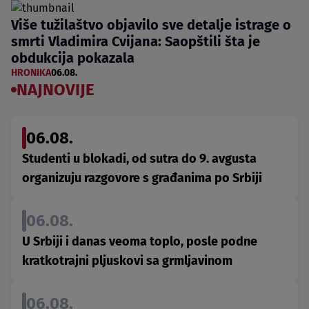
Više tužilaštvo objavilo sve detalje istrage o
smrti Vladimira Cvijana: Saopštili šta je
obdukcija pokazala
HRONIKA
06.08.
NAJNOVIJE
06.08.
Studenti u blokadi, od sutra do 9. avgusta
organizuju razgovore s građanima po Srbiji
06.08.
U Srbiji i danas veoma toplo, posle podne
kratkotrajni pljuskovi sa grmljavinom
06.08.