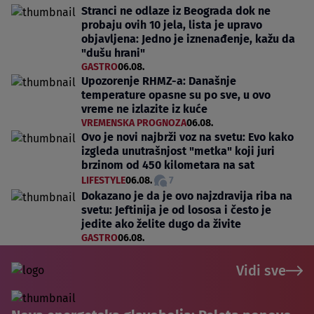
Stranci ne odlaze iz Beograda dok ne
probaju ovih 10 jela, lista je upravo
objavljena: Jedno je iznenađenje, kažu da
"dušu hrani"
GASTRO
06.08.
Upozorenje RHMZ-a: Današnje
temperature opasne su po sve, u ovo
vreme ne izlazite iz kuće
VREMENSKA PROGNOZA
06.08.
Ovo je novi najbrži voz na svetu: Evo kako
izgleda unutrašnjost "metka" koji juri
brzinom od 450 kilometara na sat
LIFESTYLE
06.08.
7
Dokazano je da je ovo najzdravija riba na
svetu: Jeftinija je od lososa i često je
jedite ako želite dugo da živite
GASTRO
06.08.
Vidi sve