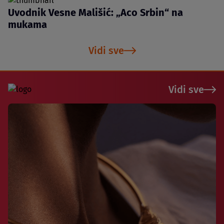
Uvodnik Vesne Mališić: „Aco Srbin“ na
mukama
Vidi sve
Vidi sve