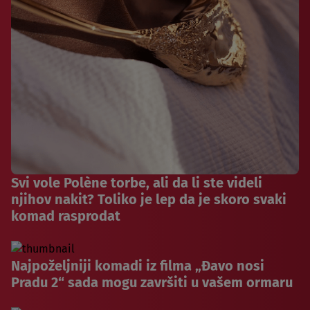
Svi vole Polène torbe, ali da li ste videli
njihov nakit? Toliko je lep da je skoro svaki
komad rasprodat
Najpoželjniji komadi iz filma „Đavo nosi
Pradu 2“ sada mogu završiti u vašem ormaru