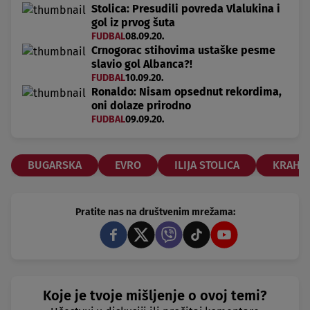
Stolica: Presudili povreda Vlalukina i
gol iz prvog šuta
FUDBAL
08.09.20.
Crnogorac stihovima ustaške pesme
slavio gol Albanca?!
FUDBAL
10.09.20.
Ronaldo: Nisam opsednut rekordima,
oni dolaze prirodno
FUDBAL
09.09.20.
BUGARSKA
EVRO
ILIJA STOLICA
KRAH
Pratite nas na društvenim mrežama:
Koje je tvoje mišljenje o ovoj temi?