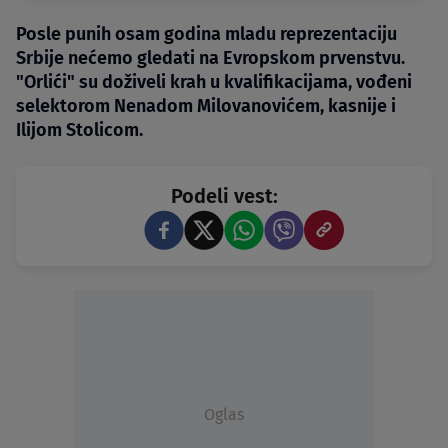
Posle punih osam godina mladu reprezentaciju
Srbije nećemo gledati na Evropskom prvenstvu.
"Orlići" su doživeli krah u kvalifikacijama, vođeni
selektorom Nenadom Milovanovićem, kasnije i
Ilijom Stolicom.
Podeli vest:
Oglas