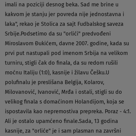
imali na poziciji desnog beka. Sad me brine u
kakvom je stanju jer povreda nije jednostavna i
laka", rekao je Stolica za sajt Fudbalskog saveza
Srbije.Podsetimo da su "orlići" predvođeni
Miroslavom Đukićem, davne 2007. godine, kada su
prvi put nastupali pod imenom Srbija na velikom
turniru, stigli čak do finala, da su redom rušili
moćnu Italiju (1:0), kasnije i žilavu Češku.U
polufinalu je preslišana Belgija, Kolarov,
Milovanović, Ivanović, Mrđa i ostali, stigli su do
velikog finala s domaćinom Holandijom, koja se
ispostavila kao nepremostiva prepreka. Poraz - 4:1.
Ali je ostalo upamćeno finale.Sada, 13 godina
kasnije, za "orliće" je i sam plasman na završni