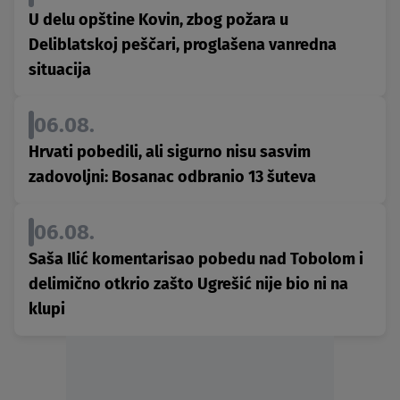
U delu opštine Kovin, zbog požara u
Deliblatskoj peščari, proglašena vanredna
situacija
06.08.
Hrvati pobedili, ali sigurno nisu sasvim
zadovoljni: Bosanac odbranio 13 šuteva
06.08.
Saša Ilić komentarisao pobedu nad Tobolom i
delimično otkrio zašto Ugrešić nije bio ni na
klupi