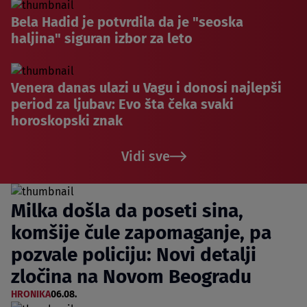
Bela Hadid je potvrdila da je "seoska
haljina" siguran izbor za leto
Venera danas ulazi u Vagu i donosi najlepši
period za ljubav: Evo šta čeka svaki
horoskopski znak
Vidi sve
Milka došla da poseti sina,
komšije čule zapomaganje, pa
pozvale policiju: Novi detalji
zločina na Novom Beogradu
HRONIKA
06.08.