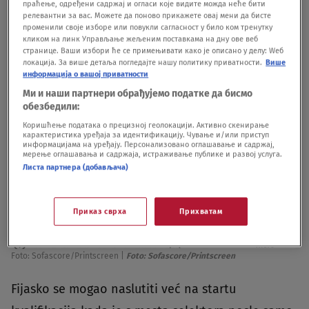
праћење, одређени садржај и огласи које видите можда неће бити
релевантни за вас. Можете да поново прикажете овај мени да бисте
променили своје изборе или повукли сагласност у било ком тренутку
кликом на линк Управљање жељеним поставкама на дну ове веб
странице. Ваши избори ће се примењивати како је описано у делу: Wеб
локација. За више детаља погледајте нашу политику приватности.
Више
информација о вашој приватности
Ми и наши партнери обрађујемо податке да бисмо
обезбедили:
Коришћење података о прецизној геолокацији. Активно скенирање
карактеристика уређаја за идентификацију. Чување и/или приступ
информацијама на уређају. Персонализовано оглашавање и садржај,
мерење оглашавања и садржаја, истраживање публике и развој услуга.
Листа партнера (добављача)
Приказ сврха
Прихватам
Foto: Sofascore/Printscreen
|
Foto: Sofascore/Printscreen
Fijasko se mogao naslutiti već na startu