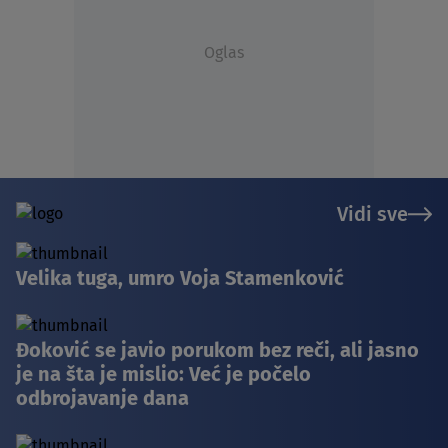
Oglas
Vidi sve
Velika tuga, umro Voja Stamenković
Đoković se javio porukom bez reči, ali jasno
je na šta je mislio: Već je počelo
odbrojavanje dana