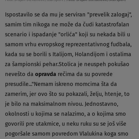
Ispostavilo se da mu je serviran "prevelik zalogaj",
samim tim nikoga ne može da čudi katastrofalan
scenario i ispadanje "orlića" koji su nekada bili u
samom vrhu evropskog reprezentativnog fudbala,
kada su se borili s Italijom, Holandijom i ostalima
za šampionski pehar.Stolica je neuspeh pokušao
nevešto da
opravda
rečima da su povrede
presudile..."Nemam iskreno momcima šta da
zamerim, jer ovo što su pokazali, želju, htenje, to
je bilo na maksimalnom nivou. Jednostavno,
okolnosti u kojima se nalazimo, a o kojima smo
govorili pre utakmice, u neku ruku su se još više
pogoršale samom povredom Vlalukina koga smo