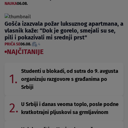
NAUKA
06.08.
Gošća izazvala požar luksuznog apartmana, a
vlasnik kaže: “Dok je gorelo, smejali su se,
pili i pokazivali mi srednji prst"
PRIČA SE
06.08.
4
NAJČITANIJE
Studenti u blokadi, od sutra do 9. avgusta
1.
organizuju razgovore s građanima po
Srbiji
2.
U Srbiji i danas veoma toplo, posle podne
kratkotrajni pljuskovi sa grmljavinom