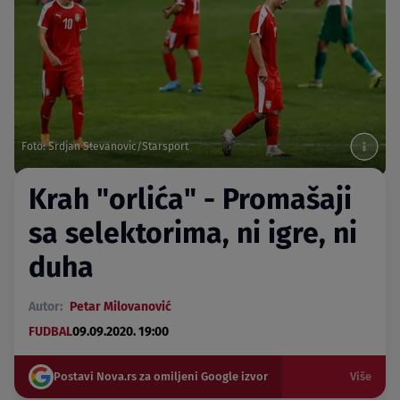
Foto: Srdjan Stevanovic/Starsport
Krah "orlića" - Promašaji
sa selektorima, ni igre, ni
duha
Autor:
Petar Milovanović
FUDBAL
09.09.2020. 19:00
Postavi Nova.rs za omiljeni Google izvor
Više