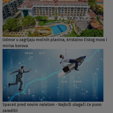
Odmor u zagrljaju moćnih planina, kristalno čistog mora i
mirisa borova
SpaceX pred novim naletom - Najbrži ulagači će puno
zaraditi!