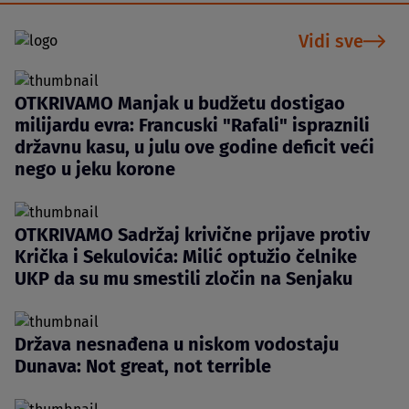
Vidi sve
OTKRIVAMO Manjak u budžetu dostigao
milijardu evra: Francuski "Rafali" ispraznili
državnu kasu, u julu ove godine deficit veći
nego u jeku korone
OTKRIVAMO Sadržaj krivične prijave protiv
Krička i Sekulovića: Milić optužio čelnike
UKP da su mu smestili zločin na Senjaku
Država nesnađena u niskom vodostaju
Dunava: Not great, not terrible