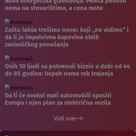
Nova energetska glavobolja: Peleta ponovo
nema na stovarištima, a cena raste
Zašto lakše trošimo novac koji „ne vidimo“ i
da li je impulsivna kupovina oblik
zavisničkog ponašanja
Ovih 10 ljudi su pokrenuli biznis u dobi od 44
do 85 godina: Uspeh nema rok trajanja
Da li će ovakvi mali automobili spasiti
Evropu i njen plan za električna vozila
Vidi sve