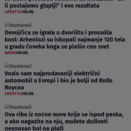
li postajemo gluplji" i evo rezultata
LIFESTYLE
06.08.
Devojčica se igrala u dvorištu i pronašla
kost: Arheolozi su iskopali najmanje 120 tela
u gradu čoveka koga se plašio ceo svet
NAUKA
06.08.
Vozio sam najprodavaniji električni
automobil u Evropi i bio je bolji od Rolls
Roycea
LIFESTYLE
06.08.
Ova riba iz noćne more krije se ispod peska,
a ako nagazite na nju, možete doživeti
nesnosan bol na plaži