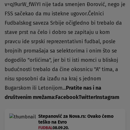
v=qJ9urW_fWiYI nije tada smenjen Đorović, nego je
FSS sačekao da mu istekne ugovor.Čelnici
Fudbalskog saveza Srbije očigledno bi trebalo da
stave prst na čelo i dobro se zapitaju u kom
pravcu ide srpski reprezentativni fudbal, posle
brojnih promašaja sa selektorima i onim što se
dogodilo "orlićima", jer bi ti isti momci u bliskoj
budućnosti trebalo da čine okosnicu "A" tima, a
nisu sposobni da izađu na kraj s jednom
Bugarskom ili Letonijom...
Pratite nas i na
društvenim mrežama:
Facebook
Twitter
Instagram
Stepanović za Nova.rs: Ovako ćemo
teško na Evro
FUDBAL
08.09.20.