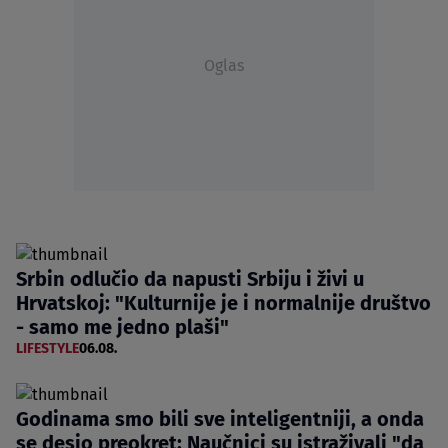
Oglas
Srbin odlučio da napusti Srbiju i živi u
Hrvatskoj: "Kulturnije je i normalnije društvo
- samo me jedno plaši"
LIFESTYLE
06.08.
Godinama smo bili sve inteligentniji, a onda
se desio preokret: Naučnici su istraživali "da