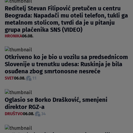
Reditelj Stevan Filipović pretučen u centru
Beograda: Napadači mu oteli telefon, tukli ga
metalnom stolicom, tvrdi da je u pitanju
grupa plaćenika SNS (VIDEO)
HRONIKA
06.08.
Otkriveno ko je bio u vozilu sa predsednicom
Slovenije u trenutku udesa: Ruskinja je bila
osuđena zbog smrtonosne nesreće
SVET
06.08.
11
Oglasio se Borko Drašković, smenjeni
direktor RGZ-a
DRUŠTVO
06.08.
34