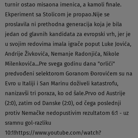
turnir ostao misaona imenica, a kamoli finale.
Ekperiment sa Stolicom je propao.Nije se
proslavila ni prethodna generacija koja je bila
jedan od glavnih kandidata za evropski vrh, jer je
u svojim redovima imala igrače poput Luke Jovića,
Andrije Živkovića, Nemanje Radonjića, Nikole
Milenkovića...Pre svega godinu dana "orlići"
predvođeni selektorom Goranom Đorovićem su na
Evro u Italiji i San Marinu doživeli katastrofu,
nanizavši tri poraza, ko od šale.Prvo od Austrije
(2:0), zatim od Danske (2:0), od čega poslednji
protiv Nemačke nedopustivim rezultatom 6:1 - uz
sramnu gol-razliku
10:1!https://www.youtube.com/watch?