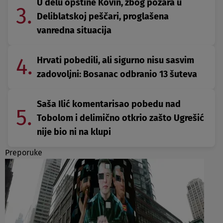
U delu opštine Kovin, zbog požara u
3.
Deliblatskoj peščari, proglašena
vanredna situacija
4.
Hrvati pobedili, ali sigurno nisu sasvim
zadovoljni: Bosanac odbranio 13 šuteva
Saša Ilić komentarisao pobedu nad
5.
Tobolom i delimično otkrio zašto Ugrešić
nije bio ni na klupi
Preporuke