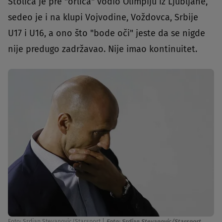
Stolica je pre "orlića" vodio Olimpiju iz Ljubljane,
sedeo je i na klupi Vojvodine, Voždovca, Srbije
U17 i U16, a ono što "bode oči" jeste da se nigde
nije predugo zadržavao. Nije imao kontinuitet.
Foto: Srdjan Stevanovic/Starsport
|
Foto: Srdjan Stevanovic/Starsport