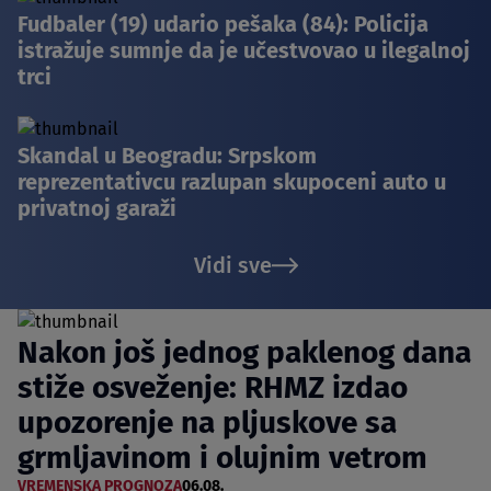
Fudbaler (19) udario pešaka (84): Policija
istražuje sumnje da je učestvovao u ilegalnoj
trci
Skandal u Beogradu: Srpskom
reprezentativcu razlupan skupoceni auto u
privatnoj garaži
Vidi sve
Nakon još jednog paklenog dana
stiže osveženje: RHMZ izdao
upozorenje na pljuskove sa
grmljavinom i olujnim vetrom
VREMENSKA PROGNOZA
06.08.