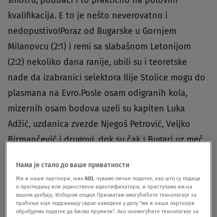
kvalifikacija. E to je nešto neverovatno i
nedopustivo!Poraz od Bugarske u Gornjem
Milanovcu (2:1) i remi sa slabašnom Letonijom
(2:2) nekoliko dana ranije, ubili su i teoretske
nade da izabranici selektora Ilije Stolice mogu do
plasmana na Evro.Posle osam odigranih kola,
mizernih osam bodova uzeli su kapiten Luka
Adžić, uzdanica zvezde Njegoš Petrović, Veljko
Birmančević i drugovi, dok su čak i Bugari uz meč
manje stigli do 11 bodova.Neverovatno, ali
Нама је стало до ваше приватности
istinito. Prvi su Rusi sa 17, drugi Poljaci sa 16, treći
Ми и наши партнери, њих
603
, чувамо личне податке, као што су подаци
već pomenuti Bugari...
о прегледању или јединствени идентификатори, и приступамо им на
вашем уређају. Избором опције Прихватам омогућићете технологије за
праћење које подржавају сврхе наведене у делу "ми и наши партнери
обрађујемо податке да бисмо пружили". Ако онемогућите технологије за