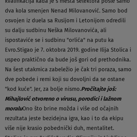
kvalifikacija kada je s mesta selektora posle samo
dva kola smenjen Nenad Milovanović. Samo bod
osvojen iz duela sa Rusijom i Letonijom odredili
su dalju sudbinu Neška Milovanovića, ali
ispostaviće se i sudbinu "orlića" na putu ka
Evro.Stigao je 7. oktobra 2019. godine Ilija Stolica i
uspeo praktično da bude još gori od prethodnika.
Na šest utakmica zabeležio je čak tri poraza, samo
dve pobede i remi koji su dovoljni da se ostane
"kod kuće". Jer, za bolje nismo.
Pročitajte još:
Mihajlović otvoreno o virusu, porodici i lažnom
moralu
Ono što brine možda i više od očajnih
rezultata jeste bezidejna igra, kao i to da ekipu
više nije krasio pobednički duh, mentalitet.