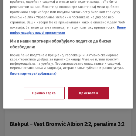
праћење, одређени садржај и огласи које видите можда неће бити
Čorli – Derbi Kaunti 2:0 (1:0)
релевантни за вас. Можете да поново прикажете овај мени да бисте
променили своје изборе или повукли сагласност у било ком тренутку
кликом на линк Управљање жељеним поставкама на дну ове веб
странице. Ваши избори ће се примењивати како је описано у делу: Wеб
(Hol 10, Kalveli 84)
локација. За више детаља погледајте нашу политику приватности.
Више
информација о вашој приватности
Ми и наши партнери обрађујемо податке да бисмо
Everton – Roteram 2:1, posle produžetaka
обезбедили:
Коришћење података о прецизној геолокацији. Активно скенирање
карактеристика уређаја за идентификацију. Чување и/или приступ
информацијама на уређају. Персонализовано оглашавање и садржај,
(Tosun 9, Dukure 93 – Olosund 56)
мерење оглашавања и садржаја, истраживање публике и развој услуга.
Листа партнера (добављача)
Blekburn – Donkaster 0:1 (0:1)
Приказ сврха
Прихватам
(Ričards 42)
Blekpul – Vest Bromvić Albion 2:2, penalima 3:2