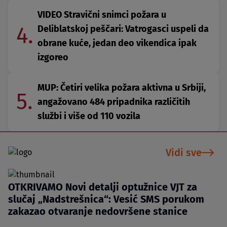
VIDEO Stravični snimci požara u
4.
Deliblatskoj peščari: Vatrogasci uspeli da
obrane kuće, jedan deo vikendica ipak
izgoreo
MUP: Četiri velika požara aktivna u Srbiji,
5.
angažovano 484 pripadnika različitih
službi i više od 110 vozila
Vidi sve
OTKRIVAMO Novi detalji optužnice VJT za
slučaj „Nadstrešnica“: Vesić SMS porukom
zakazao otvaranje nedovršene stanice