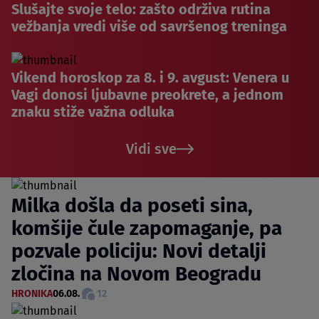
Slušajte svoje telo: zašto održiva rutina
vežbanja vredi više od savršenog treninga
Vikend horoskop za 8. i 9. avgust: Venera u
Vagi donosi ljubavne preokrete, a jednom
znaku stiže važna odluka
Vidi sve
Milka došla da poseti sina,
komšije čule zapomaganje, pa
pozvale policiju: Novi detalji
zločina na Novom Beogradu
HRONIKA
06.08.
12