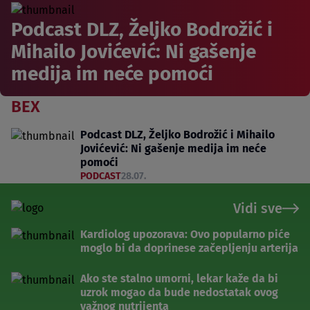
Podcast DLZ, Željko Bodrožić i
Mihailo Jovićević: Ni gašenje
medija im neće pomoći
BEX
Podcast DLZ, Željko Bodrožić i Mihailo
Jovićević: Ni gašenje medija im neće
pomoći
PODCAST
28.07.
Vidi sve
Kardiolog upozorava: Ovo popularno piće
moglo bi da doprinese začepljenju arterija
Ako ste stalno umorni, lekar kaže da bi
uzrok mogao da bude nedostatak ovog
važnog nutrijenta