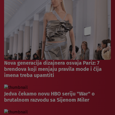
Nova generacija dizajnera osvaja Pariz: 7
brendova koji menjaju pravila mode i čija
imena treba upamtiti
Jedva čekamo novu HBO seriju "War" o
brutalnom razvodu sa Sijenom Miler