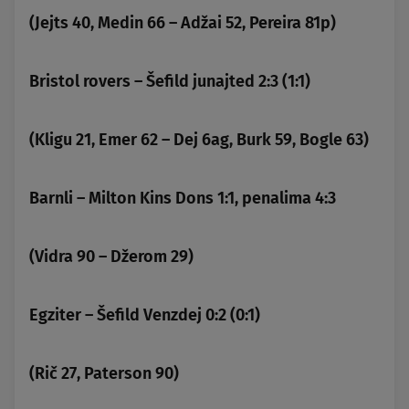
(Jejts 40, Medin 66 – Adžai 52, Pereira 81p)
Bristol rovers – Šefild junajted 2:3 (1:1)
(Kligu 21, Emer 62 – Dej 6ag, Burk 59, Bogle 63)
Barnli – Milton Kins Dons 1:1, penalima 4:3
(Vidra 90 – Džerom 29)
Egziter – Šefild Venzdej 0:2 (0:1)
(Rič 27, Paterson 90)