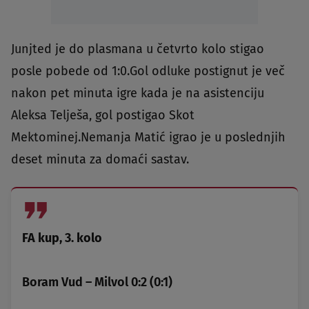
Junjted je do plasmana u četvrto kolo stigao
posle pobede od 1:0.Gol odluke postignut je več
nakon pet minuta igre kada je na asistenciju
Aleksa Telješa, gol postigao Skot
Mektominej.Nemanja Matić igrao je u poslednjih
deset minuta za domaći sastav.
FA kup, 3. kolo
Boram Vud – Milvol 0:2 (0:1)