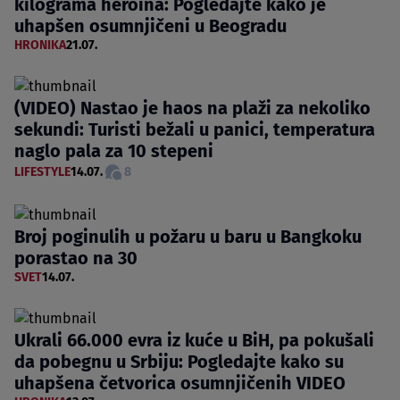
kilograma heroina: Pogledajte kako je
uhapšen osumnjičeni u Beogradu
HRONIKA
21.07.
(VIDEO) Nastao je haos na plaži za nekoliko
sekundi: Turisti bežali u panici, temperatura
naglo pala za 10 stepeni
LIFESTYLE
14.07.
8
Broj poginulih u požaru u baru u Bangkoku
porastao na 30
SVET
14.07.
Ukrali 66.000 evra iz kuće u BiH, pa pokušali
da pobegnu u Srbiju: Pogledajte kako su
uhapšena četvorica osumnjičenih VIDEO