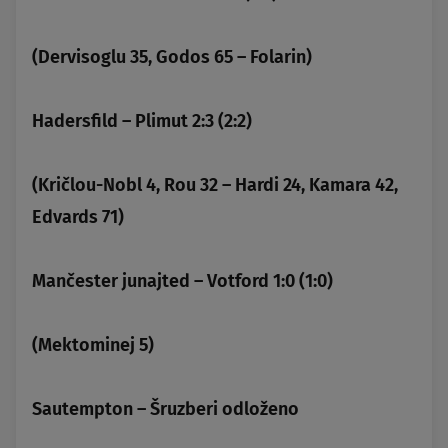
(Dervisoglu 35, Godos 65 – Folarin)
Hadersfild – Plimut 2:3 (2:2)
(Kričlou-Nobl 4, Rou 32 – Hardi 24, Kamara 42,
Edvards 71)
Mančester junajted – Votford 1:0 (1:0)
(Mektominej 5)
Sautempton – Šruzberi odloženo