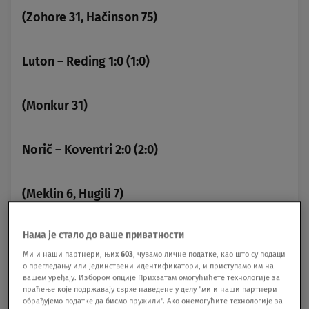
(Zohore 31, Hačinson 75)
Luton – Reding 1:0 (1:0)
(Monkur 31)
Norič – Koventri 2:0 (2:0)
(Meklin 6, Hugili 7)
Нама је стало до ваше приватности
Notingem Fores – Kardif 1:0 (1:0)
Ми и наши партнери, њих
603
, чувамо личне податке, као што су подаци
о прегледању или јединствени идентификатори, и приступамо им на
вашем уређају. Избором опције Прихватам омогућићете технологије за
(Tejlor 3)
праћење које подржавају сврхе наведене у делу "ми и наши партнери
обрађујемо податке да бисмо пружили". Ако онемогућите технологије за