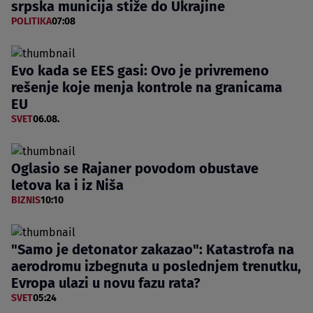
srpska municija stiže do Ukrajine
POLITIKA
07:08
Evo kada se EES gasi: Ovo je privremeno
rešenje koje menja kontrole na granicama
EU
SVET
06.08.
Oglasio se Rajaner povodom obustave
letova ka i iz Niša
BIZNIS
10:10
"Samo je detonator zakazao": Katastrofa na
aerodromu izbegnuta u poslednjem trenutku,
Evropa ulazi u novu fazu rata?
SVET
05:24