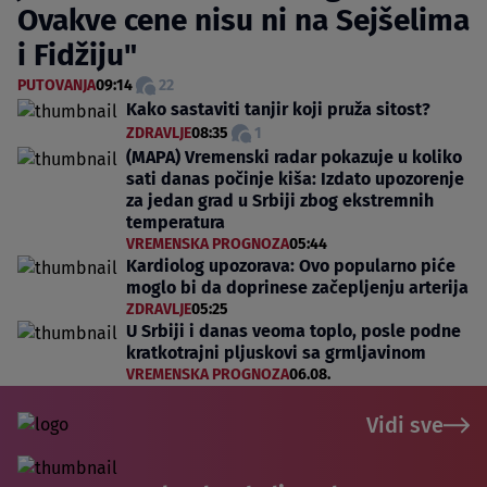
Ovakve cene nisu ni na Sejšelima
i Fidžiju"
PUTOVANJA
09:14
22
Kako sastaviti tanjir koji pruža sitost?
ZDRAVLJE
08:35
1
(MAPA) Vremenski radar pokazuje u koliko
sati danas počinje kiša: Izdato upozorenje
za jedan grad u Srbiji zbog ekstremnih
temperatura
VREMENSKA PROGNOZA
05:44
Kardiolog upozorava: Ovo popularno piće
moglo bi da doprinese začepljenju arterija
ZDRAVLJE
05:25
U Srbiji i danas veoma toplo, posle podne
kratkotrajni pljuskovi sa grmljavinom
VREMENSKA PROGNOZA
06.08.
Vidi sve