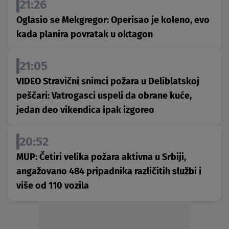
21:26
Oglasio se Mekgregor: Operisao je koleno, evo
kada planira povratak u oktagon
21:05
VIDEO Stravični snimci požara u Deliblatskoj
peščari: Vatrogasci uspeli da obrane kuće,
jedan deo vikendica ipak izgoreo
20:52
MUP: Četiri velika požara aktivna u Srbiji,
angažovano 484 pripadnika različitih službi i
više od 110 vozila