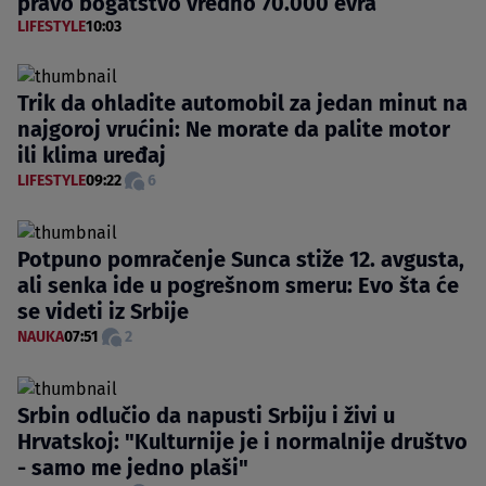
pravo bogatstvo vredno 70.000 evra
LIFESTYLE
10:03
Trik da ohladite automobil za jedan minut na
najgoroj vrućini: Ne morate da palite motor
ili klima uređaj
LIFESTYLE
09:22
6
Potpuno pomračenje Sunca stiže 12. avgusta,
ali senka ide u pogrešnom smeru: Evo šta će
se videti iz Srbije
NAUKA
07:51
2
Srbin odlučio da napusti Srbiju i živi u
Hrvatskoj: "Kulturnije je i normalnije društvo
- samo me jedno plaši"