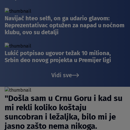
Navijač hteo selfi, on ga udario glavom:
Reprezentativac optužen za napad u noćnom
klubu, ovo su detalji
Lukić potpisao ugovor težak 10 miliona,
Srbin deo novog projekta u Premijer ligi
Vidi sve
"Došla sam u Crnu Goru i kad su
mi rekli koliko koštaju
suncobran i ležaljka, bilo mi je
jasno zašto nema nikoga.