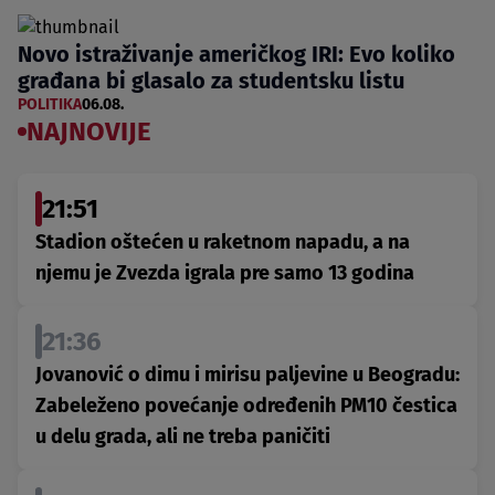
Novo istraživanje američkog IRI: Evo koliko
građana bi glasalo za studentsku listu
POLITIKA
06.08.
NAJNOVIJE
21:51
Stadion oštećen u raketnom napadu, a na
njemu je Zvezda igrala pre samo 13 godina
21:36
Jovanović o dimu i mirisu paljevine u Beogradu:
Zabeleženo povećanje određenih PM10 čestica
u delu grada, ali ne treba paničiti