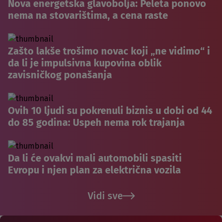
Nova energetska glavobolja: Peleta ponovo
nema na stovarištima, a cena raste
Zašto lakše trošimo novac koji „ne vidimo“ i
da li je impulsivna kupovina oblik
zavisničkog ponašanja
Ovih 10 ljudi su pokrenuli biznis u dobi od 44
do 85 godina: Uspeh nema rok trajanja
Da li će ovakvi mali automobili spasiti
Evropu i njen plan za električna vozila
Vidi sve