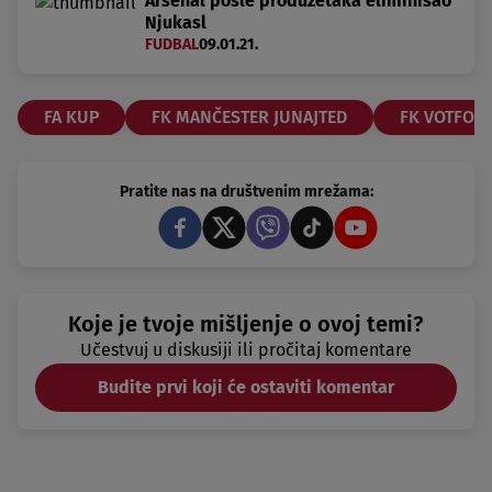
Arsenal posle produžetaka eliminisao
Njukasl
FUDBAL
09.01.21.
FA KUP
FK MANČESTER JUNAJTED
FK VOTFOR
Pratite nas na društvenim mrežama:
Koje je tvoje mišljenje o ovoj temi?
Učestvuj u diskusiji ili pročitaj komentare
Budite prvi koji će ostaviti komentar