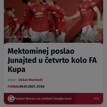
Foto:EPA-EFE/Oli Scarff
Mektominej poslao
Junajted u četvrto kolo FA
Kupa
Autor:
Dušan Marković
FUDBAL
09.01.2021. 21:56
Postavi Nova.rs za omiljeni Google izvor
Više