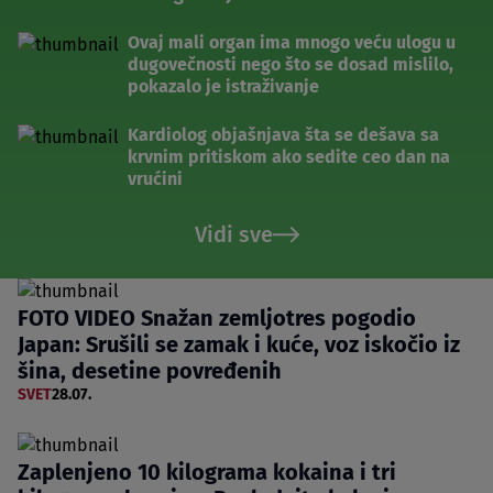
Ovaj mali organ ima mnogo veću ulogu u
dugovečnosti nego što se dosad mislilo,
pokazalo je istraživanje
Kardiolog objašnjava šta se dešava sa
krvnim pritiskom ako sedite ceo dan na
vrućini
Vidi sve
FOTO VIDEO Snažan zemljotres pogodio
Japan: Srušili se zamak i kuće, voz iskočio iz
šina, desetine povređenih
SVET
28.07.
Zaplenjeno 10 kilograma kokaina i tri