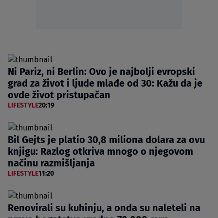
Ni Pariz, ni Berlin: Ovo je najbolji evropski
grad za život i ljude mlađe od 30: Kažu da je
ovde život pristupačan
LIFESTYLE
20:19
Bil Gejts je platio 30,8 miliona dolara za ovu
knjigu: Razlog otkriva mnogo o njegovom
načinu razmišljanja
LIFESTYLE
11:20
Renovirali su kuhinju, a onda su naleteli na