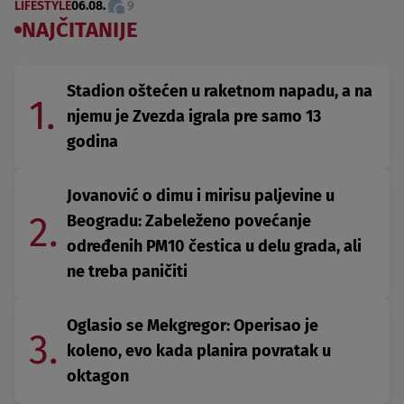
LIFESTYLE
06.08.
9
NAJČITANIJE
Stadion oštećen u raketnom napadu, a na
1.
njemu je Zvezda igrala pre samo 13
godina
Jovanović o dimu i mirisu paljevine u
2.
Beogradu: Zabeleženo povećanje
određenih PM10 čestica u delu grada, ali
ne treba paničiti
Oglasio se Mekgregor: Operisao je
3.
koleno, evo kada planira povratak u
oktagon