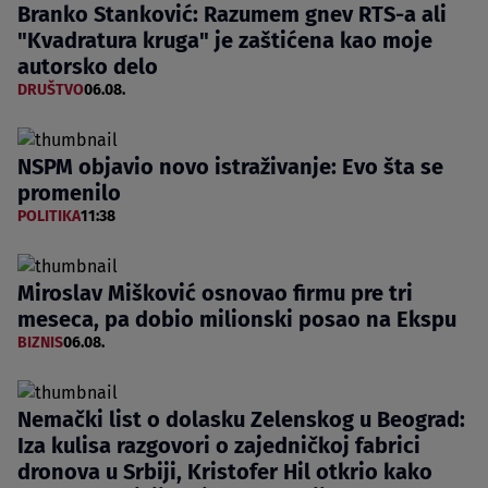
Branko Stanković: Razumem gnev RTS-a ali
"Kvadratura kruga" je zaštićena kao moje
autorsko delo
DRUŠTVO
06.08.
NSPM objavio novo istraživanje: Evo šta se
promenilo
POLITIKA
11:38
Miroslav Mišković osnovao firmu pre tri
meseca, pa dobio milionski posao na Ekspu
BIZNIS
06.08.
Nemački list o dolasku Zelenskog u Beograd:
Iza kulisa razgovori o zajedničkoj fabrici
dronova u Srbiji, Kristofer Hil otkrio kako