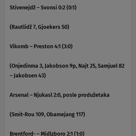
Stivenejdž – Svonsi 0:2 (0:1)
(Rautlidž 7, Gjoekers 50)
Vikomb – Preston 4:1 (3:0)
(Onjedinma 3, Jakobson 9p, Najt 25, Samjuel 82
– Jakobsen 43)
Arsenal – Njukasl 2:0, posle produžetaka
(Smit-Rou 109, Obamejang 117)
Brentford- – Midlzboro 2:1 (1:0)