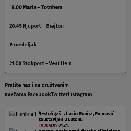
18.00 Marin – Totnhem
20.45 Njuport – Brajton
Ponedeljak
21.00 Stokport – Vest Hem
Pratite nas i na društvenim
mrežama:
Facebook
Twitter
Instagram
Šestoligaš izbacio Runija, Paunović
zaustavljen u Lutonu
FUDBAL
09.01.21.