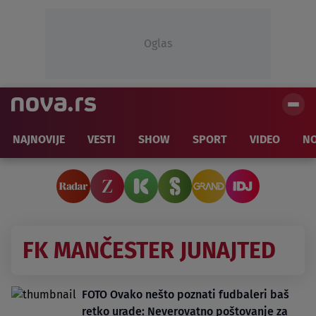
Oglas
NAJNOVIJE
VESTI
SHOW
SPORT
VIDEO
NO
FK MANČESTER JUNAJTED
FOTO Ovako nešto poznati fudbaleri baš
retko urade: Neverovatno poštovanje za