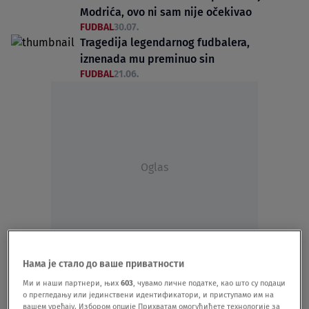
Modrića, ovo ni sam nije očekivao
FUDBAL
30.07.
Tragedija legendarnog fudbalera,
iznenada mu preminuo sin
FUDBAL
21.06.
Oglas
Malo ko bi uradio ono što je on: Jedna
Нама је стало до ваше приватности
odluka nakon nesreće šokirala čak i
Ми и наши партнери, њих
603
, чувамо личне податке, као што су подаци
njegovog oca
о прегледању или јединствени идентификатори, и приступамо им на
вашем уређају. Избором опције Прихватам омогућићете технологије за