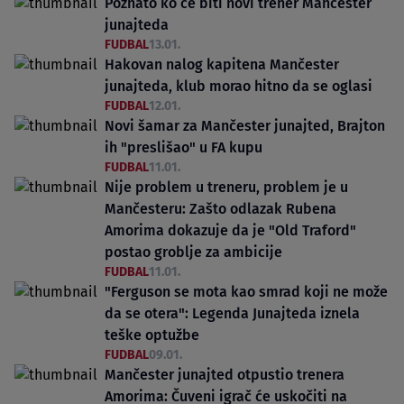
Poznato ko će biti novi trener Mančester
junajteda
FUDBAL
13.01.
Hakovan nalog kapitena Mančester
junajteda, klub morao hitno da se oglasi
FUDBAL
12.01.
Novi šamar za Mančester junajted, Brajton
ih "preslišao" u FA kupu
FUDBAL
11.01.
Nije problem u treneru, problem je u
Mančesteru: Zašto odlazak Rubena
Amorima dokazuje da je "Old Traford"
postao groblje za ambicije
FUDBAL
11.01.
"Ferguson se mota kao smrad koji ne može
da se otera": Legenda Junajteda iznela
teške optužbe
FUDBAL
09.01.
Mančester junajted otpustio trenera
Amorima: Čuveni igrač će uskočiti na