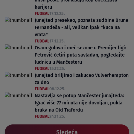
karijeru
FUDBAL
17.12.25.
Junajted presekao, poznata sudbina Bruna
Fernandeša - ali, velikan ipak "kuca na
vrata"
FUDBAL
17.12.25.
Osam golova i meč sezone u Premijer ligi:
Petrović četiri puta savladan, pogledajte
ludnicu u Mančesteru
FUDBAL
15.12.25.
Junajted briljirao i zakucao Vulverhempton
za dno
FUDBAL
08.12.25.
Nastavlja se potop Mančester junajteda:
Igrač više 77 minuta nije dovoljan, pukla
bruka na Old Trafordu
FUDBAL
24.11.25.
Sledeća