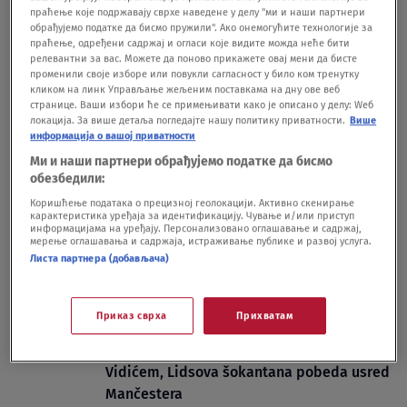
FUDBAL
06.06.
праћење које подржавају сврхе наведене у делу "ми и наши партнери
Zvanično: Proglašen igrač sezone u
обрађујемо податке да бисмо пружили". Ако онемогућите технологије за
Premijer ligi i nije Holan
праћење, одређени садржај и огласи које видите можда неће бити
релевантни за вас. Можете да поново прикажете овај мени да бисте
FUDBAL
23.05.
променили своје изборе или повукли сагласност у било ком тренутку
Aleks Ferguson hitno prebačen u bolnicu
кликом на линк Управљање жељеним поставкама на дну ове веб
FUDBAL
03.05.
странице. Ваши избори ће се примењивати како је описано у делу: Wеб
локација. За више детаља погледајте нашу политику приватности.
Више
информација о вашој приватности
Ми и наши партнери обрађујемо податке да бисмо
обезбедили:
Коришћење података о прецизној геолокацији. Активно скенирање
карактеристика уређаја за идентификацију. Чување и/или приступ
Oglas
информацијама на уређају. Персонализовано оглашавање и садржај,
мерење оглашавања и садржаја, истраживање публике и развој услуга.
Листа партнера (добављача)
Приказ сврха
Прихватам
Junajted razočarao pred Nemanjom
Vidićem, Lidsova šokantana pobeda usred
Mančestera