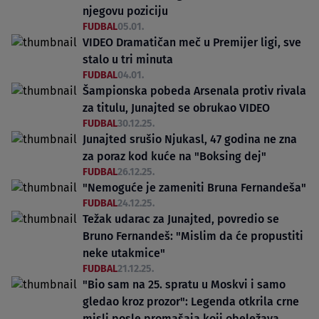
njegovu poziciju
FUDBAL
05.01.
VIDEO Dramatičan meč u Premijer ligi, sve
stalo u tri minuta
FUDBAL
04.01.
Šampionska pobeda Arsenala protiv rivala
za titulu, Junajted se obrukao VIDEO
FUDBAL
30.12.25.
Junajted srušio Njukasl, 47 godina ne zna
za poraz kod kuće na "Boksing dej"
FUDBAL
26.12.25.
"Nemoguće je zameniti Bruna Fernandeša"
FUDBAL
24.12.25.
Težak udarac za Junajted, povredio se
Bruno Fernandeš: "Mislim da će propustiti
neke utakmice"
FUDBAL
21.12.25.
"Bio sam na 25. spratu u Moskvi i samo
gledao kroz prozor": Legenda otkrila crne
misli posle promašaja koji obeležava