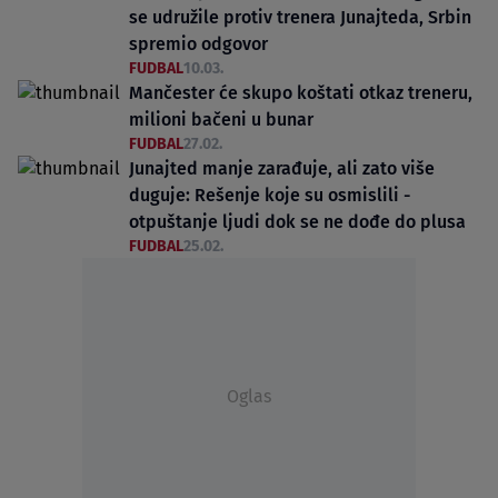
se udružile protiv trenera Junajteda, Srbin
spremio odgovor
FUDBAL
10.03.
Mančester će skupo koštati otkaz treneru,
milioni bačeni u bunar
FUDBAL
27.02.
Junajted manje zarađuje, ali zato više
duguje: Rešenje koje su osmislili -
otpuštanje ljudi dok se ne dođe do plusa
FUDBAL
25.02.
Oglas