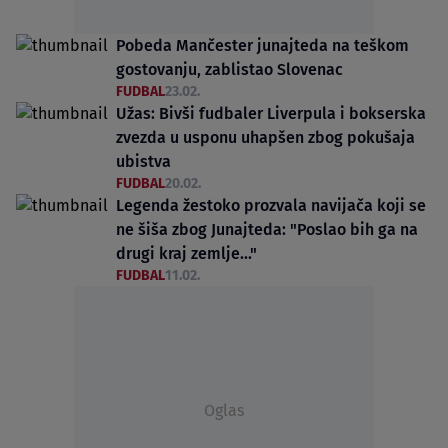
Pobeda Mančester junajteda na teškom
gostovanju, zablistao Slovenac
FUDBAL
23.02.
Užas: Bivši fudbaler Liverpula i bokserska
zvezda u usponu uhapšen zbog pokušaja
ubistva
FUDBAL
20.02.
Legenda žestoko prozvala navijača koji se
ne šiša zbog Junajteda: "Poslao bih ga na
drugi kraj zemlje..."
FUDBAL
11.02.
Oglas