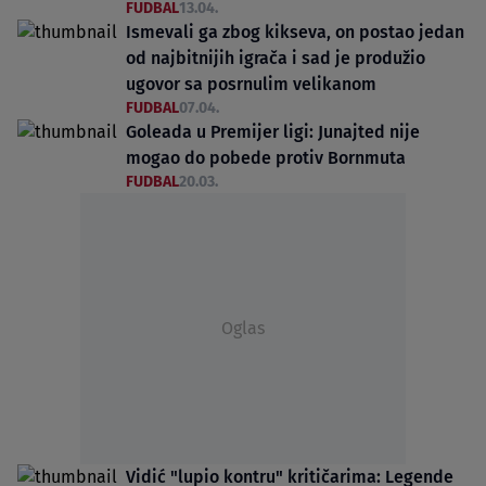
FUDBAL
13.04.
Ismevali ga zbog kikseva, on postao jedan
od najbitnijih igrača i sad je produžio
ugovor sa posrnulim velikanom
FUDBAL
07.04.
Goleada u Premijer ligi: Junajted nije
mogao do pobede protiv Bornmuta
FUDBAL
20.03.
Oglas
Vidić "lupio kontru" kritičarima: Legende