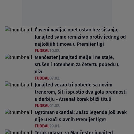
Čuveni navijač opet ostao bez šišanja,
Junajted samo remizirao protiv jednog od
najlošijih timova u Premijer ligi
FUDBAL
10.02.
Mančester junajted melje i ne staje,
srušen i Totenhem za četvrtu pobedu u
nizu
FUDBAL
07.02.
Junajted vezao tri pobede sa novim
trenerom, Siti ispustio dva gola prednosti
u derbiju - Arsenal korak bliži tituli
FUDBAL
01.02.
Ogroman skandal: Zašto legenda još uvek
nije u Kući slavnih Premijer lige?
FUDBAL
29.01.
Težak udarac za Mančester junajted,