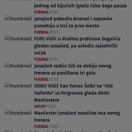
jednog od ključnih igrača čeka duga pauza
FUDBAL
27.01.
Junajted pobedio Arsenal i napravio
pometnju u trci za prvo mesto
FUDBAL
25.01.
FOTO Vidić u društvu profesora Dugalića
gledao Junajted, pa usledio zajednički
ručak
FUDBAL
17.01.
Junajted razbio Siti na debiju novog
trenera uz poništena tri gola
FUDBAL
17.01.
VIDEO Vidić kao Tomas Šelbi na "Old
trafordu" uz Fergusona gleda derbi
Mančestera
SPORT
17.01.
Mančester junajted zvanično ima novog
trenera
FUDBAL
13.01.