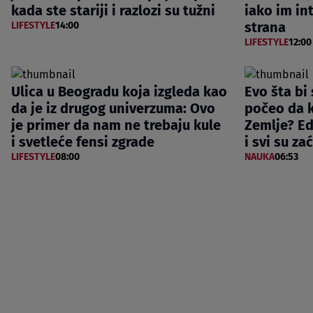
kada ste stariji i razlozi su tužni
iako im int
strana
LIFESTYLE
14:00
LIFESTYLE
12:00
Ulica u Beogradu koja izgleda kao
Evo šta bi
da je iz drugog univerzuma: Ovo
počeo da 
je primer da nam ne trebaju kule
Zemlje? E
i svetleće fensi zgrade
i svi su za
LIFESTYLE
08:00
NAUKA
06:53