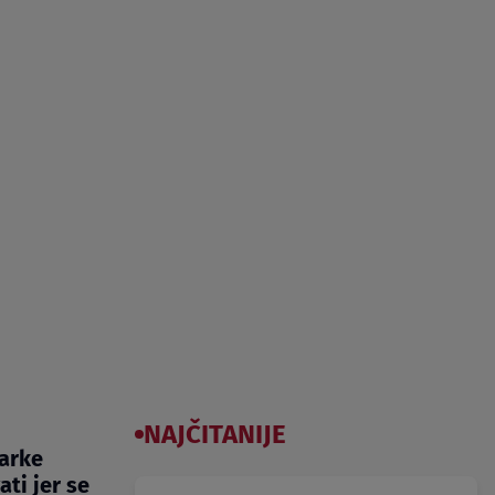
NAJČITANIJE
marke
ti jer se