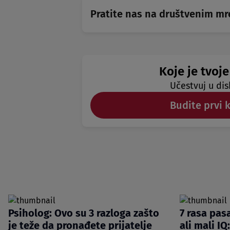
Pratite nas na društvenim m
Koje je tvoje
Učestvuj u dis
Budite prvi 
Psiholog: Ovo su 3 razloga zašto
7 rasa pasa
je teže da pronađete prijatelje
ali mali IQ