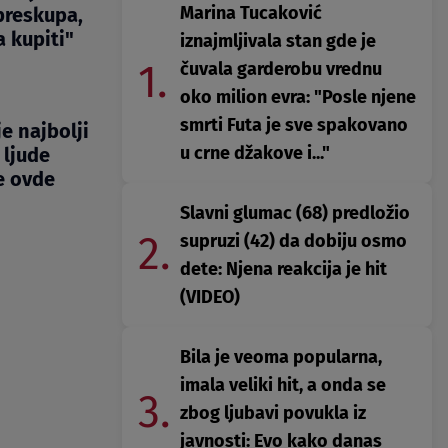
Marina Tucaković
preskupa,
 kupiti"
iznajmljivala stan gde je
1.
čuvala garderobu vrednu
oko milion evra: "Posle njene
smrti Futa je sve spakovano
je najbolji
u crne džakove i..."
 ljude
e ovde
Slavni glumac (68) predložio
2.
supruzi (42) da dobiju osmo
dete: Njena reakcija je hit
(VIDEO)
Bila je veoma popularna,
imala veliki hit, a onda se
3.
zbog ljubavi povukla iz
javnosti: Evo kako danas