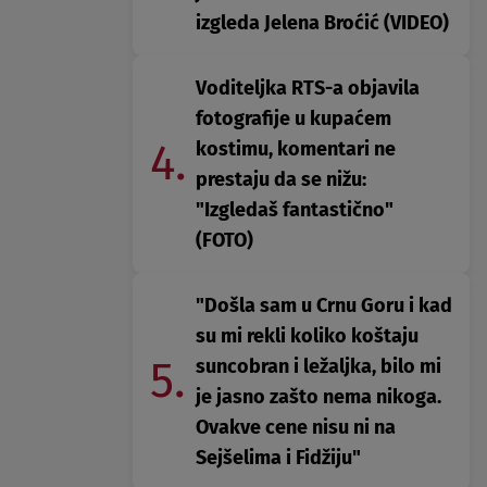
izgleda Jelena Broćić (VIDEO)
Voditeljka RTS-a objavila
fotografije u kupaćem
4.
kostimu, komentari ne
prestaju da se nižu:
"Izgledaš fantastično"
(FOTO)
"Došla sam u Crnu Goru i kad
su mi rekli koliko koštaju
5.
suncobran i ležaljka, bilo mi
je jasno zašto nema nikoga.
Ovakve cene nisu ni na
Sejšelima i Fidžiju"