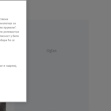
ствени
хнологије за
мо пружили".
ити релевантни
ласност у било
збори ће се
Oglas
е и садржај,