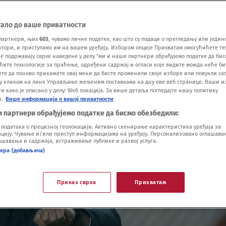
тало до ваше приватности
партнери, њих
603
, чувамо личне податке, као што су подаци о прегледању или једин
ори, и приступамо им на вашем уређају. Избором опције Прихватам омогућићете те
е подржавају сврхе наведене у делу "ми и наши партнери обрађујемо податке да бис
ћите технологије за праћење, одређени садржај и огласи које видите можда неће б
ете да поново прикажете овај мени да бисте променили своје изборе или повукли саг
у кликом на линк Управљање жељеним поставкама на дну ове веб странице. Ваши и
 како је описано у делу: Wеб локација. За више детаља погледајте нашу политику
и.
Више информација о вашој приватности
и партнери обрађујемо податке да бисмо обезбедили:
одатака о прецизној геолокацији. Активно скенирање карактеристика уређаја за
ију. Чување и/или приступ информацијама на уређају. Персонализовано оглашавањ
шавања и садржаја, истраживање публике и развој услуга.
нера (добављача)
Приказ сврха
Прихватам