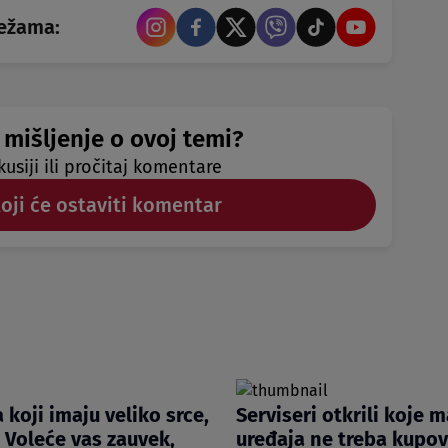
režama:
 mišljenje o ovoj temi?
kusiji ili pročitaj komentare
koji će ostaviti komentar
 koji imaju veliko srce,
Serviseri otkrili koje 
: Voleće vas zauvek,
uređaja ne treba kupova