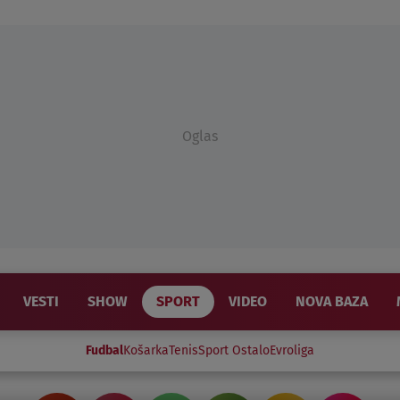
Oglas
VESTI
SHOW
SPORT
VIDEO
NOVA BAZA
Fudbal
Košarka
Tenis
Sport Ostalo
Evroliga