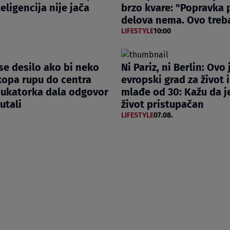
eligencija nije jača
brzo kvare: "Popravka 
delova nema. Ovo treba
LIFESTYLE
10:00
 se desilo ako bi neko
Ni Pariz, ni Berlin: Ovo 
kopa rupu do centra
evropski grad za život i
dukatorka dala odgovor
mlađe od 30: Kažu da j
ćutali
život pristupačan
LIFESTYLE
07.08.