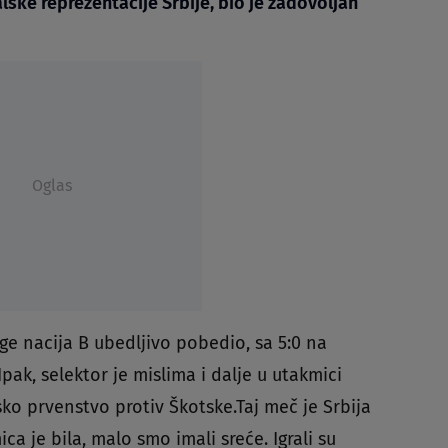
ske reprezentacije Srbije, bio je zadovoljan
Oglas
ge nacija B ubedljivo pobedio, sa 5:0 na
pak, selektor je mislima i dalje u utakmici
ko prvenstvo protiv Škotske.Taj meč je Srbija
a je bila, malo smo imali sreće. Igrali su