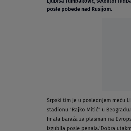
Ljubiša Tumbaković, selektor fudbal
posle pobede nad Rusijom.
Srpski tim je u poslednjem meču Li
stadionu "Rajko Mitić" u Beogradu.I
finala baraža za plasman na Evrops
izgubila posle penala."Dobra utakmic