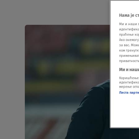
Нама је с
Ми и наши 
идентификат
праћење кој
Ако онемогу
за вас. Мож
ком тренутк
примењивати
приватност
Ми и наш
Коришћење п
идентификац
мерење огла
Листа парт