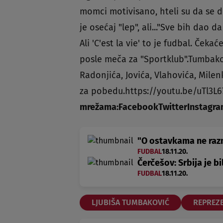
momci motivisano, hteli su da se 
je osećaj "lep", ali..."Sve bih dao d
Ali 'C'est la vie' to je fudbal. Če
posle meča za "Sportklub".Tumbako
Radonjića, Jovića, Vlahovića, Milen
za pobedu.https://youtu.be/uTl3L6
mrežama:
Facebook
Twitter
Instagr
"O ostavkama ne razm
FUDBAL
18.11.20.
Čerčešov: Srbija je bi
FUDBAL
18.11.20.
LJUBIŠA TUMBAKOVIĆ
REPREZE