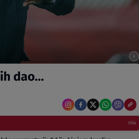
h dao...
Više