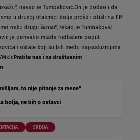
dokažu", naveo je Tumbaković.On je dodao i da
a smo u drugoj utakmici bolje prošli i otišli na EP.
kaćemo neku drugu šansu", rekao je Tumbaković
vić je pohvalio mlade fudbalere poput
kovića i ostale koji su bili među najzaslužnijima
7Mxlc
Pratite nas i na društvenim
am
išljam, to nije pitanje za mene"
la bolja, ne bih o ostavci
NTACIJA
SRBIJA