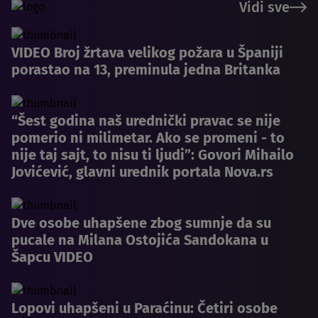
Vidi sve
VIDEO Broj žrtava velikog požara u Španiji
porastao na 13, preminula jedna Britanka
“Šest godina naš urednički pravac se nije
pomerio ni milimetar. Ako se promeni - to
nije taj sajt, to nisu ti ljudi”: Govori Mihailo
Jovićević, glavni urednik portala Nova.rs
Dve osobe uhapšene zbog sumnje da su
pucale na Milana Ostojića Sandokana u
Šapcu VIDEO
Lopovi uhapšeni u Paraćinu: Četiri osobe