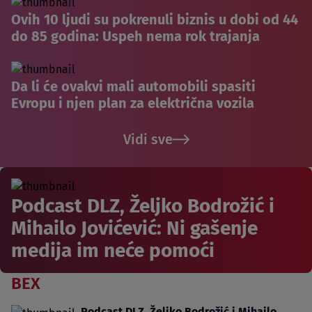
Ovih 10 ljudi su pokrenuli biznis u dobi od 44
do 85 godina: Uspeh nema rok trajanja
Da li će ovakvi mali automobili spasiti
Evropu i njen plan za električna vozila
Vidi sve
Podcast DLZ, Željko Bodrožić i
Mihailo Jovićević: Ni gašenje
medija im neće pomoći
BEX
Podcast DLZ, Željko Bodrožić i Mihailo