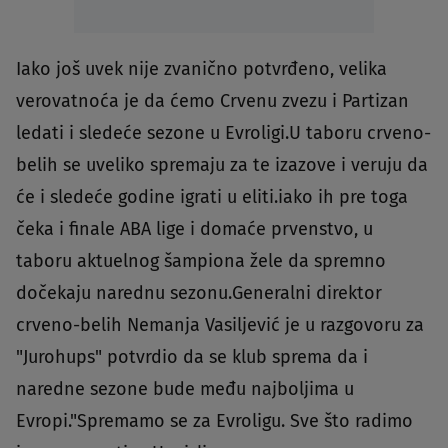
Iako još uvek nije zvanično potvrđeno, velika
verovatnoća je da ćemo Crvenu zvezu i Partizan
ledati i sledeće sezone u Evroligi.U taboru crveno-
belih se uveliko spremaju za te izazove i veruju da
će i sledeće godine igrati u eliti.iako ih pre toga
čeka i finale ABA lige i domaće prvenstvo, u
taboru aktuelnog šampiona žele da spremno
dočekaju narednu sezonu.Generalni direktor
crveno-belih Nemanja Vasiljević je u razgovoru za
"Jurohups" potvrdio da se klub sprema da i
naredne sezone bude među najboljima u
Evropi."Spremamo se za Evroligu. Sve što radimo