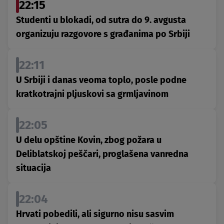
22:15
Studenti u blokadi, od sutra do 9. avgusta
organizuju razgovore s građanima po Srbiji
22:11
U Srbiji i danas veoma toplo, posle podne
kratkotrajni pljuskovi sa grmljavinom
22:05
U delu opštine Kovin, zbog požara u
Deliblatskoj peščari, proglašena vanredna
situacija
22:04
Hrvati pobedili, ali sigurno nisu sasvim