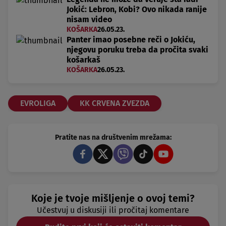
Jokić: Lebron, Kobi? Ovo nikada ranije
nisam video
KOŠARKA
26.05.23.
Panter imao posebne reči o Jokiću,
njegovu poruku treba da pročita svaki
košarkaš
KOŠARKA
26.05.23.
EVROLIGA
KK CRVENA ZVEZDA
Pratite nas na društvenim mrežama:
Koje je tvoje mišljenje o ovoj temi?
Učestvuj u diskusiji ili pročitaj komentare