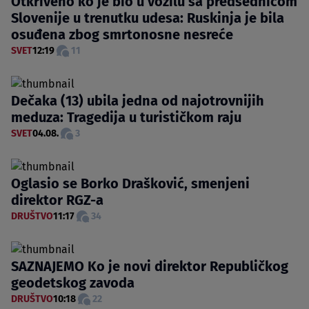
Otkriveno ko je bio u vozilu sa predsednicom
Slovenije u trenutku udesa: Ruskinja je bila
osuđena zbog smrtonosne nesreće
SVET
12:19
11
Dečaka (13) ubila jedna od najotrovnijih
meduza: Tragedija u turističkom raju
SVET
04.08.
3
Oglasio se Borko Drašković, smenjeni
direktor RGZ-a
DRUŠTVO
11:17
34
SAZNAJEMO Ko je novi direktor Republičkog
geodetskog zavoda
DRUŠTVO
10:18
22