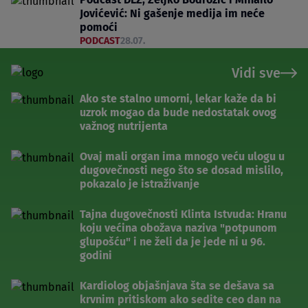
Jovićević: Ni gašenje medija im neće
pomoći
PODCAST
28.07.
Vidi sve
Ako ste stalno umorni, lekar kaže da bi
uzrok mogao da bude nedostatak ovog
važnog nutrijenta
Ovaj mali organ ima mnogo veću ulogu u
dugovečnosti nego što se dosad mislilo,
pokazalo je istraživanje
Tajna dugovečnosti Klinta Istvuda: Hranu
koju većina obožava naziva "potpunom
glupošću" i ne želi da je jede ni u 96.
godini
Kardiolog objašnjava šta se dešava sa
krvnim pritiskom ako sedite ceo dan na