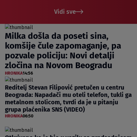
Vidi sve
Milka došla da poseti sina,
komšije čule zapomaganje, pa
pozvale policiju: Novi detalji
zločina na Novom Beogradu
HRONIKA
14:56
Reditelj Stevan Filipović pretučen u centru
Beograda: Napadači mu oteli telefon, tukli ga
metalnom stolicom, tvrdi da je u pitanju
grupa plaćenika SNS (VIDEO)
HRONIKA
06:50