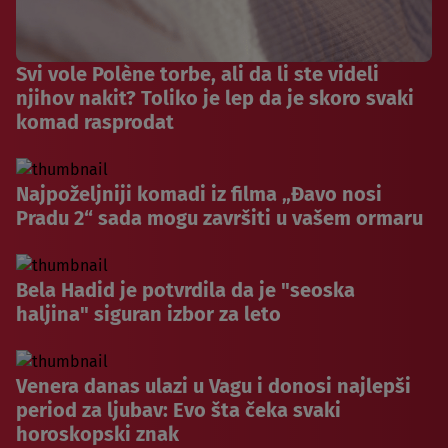
Svi vole Polène torbe, ali da li ste videli
njihov nakit? Toliko je lep da je skoro svaki
komad rasprodat
Najpoželjniji komadi iz filma „Đavo nosi
Pradu 2“ sada mogu završiti u vašem ormaru
Bela Hadid je potvrdila da je "seoska
haljina" siguran izbor za leto
Venera danas ulazi u Vagu i donosi najlepši
period za ljubav: Evo šta čeka svaki
horoskopski znak