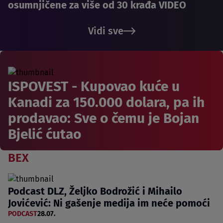
osumnjičene za više od 30 krađa VIDEO
Vidi sve
ISPOVEST - Kupovao kuće u
Kanadi za 150.000 dolara, pa ih
prodavao: Sve o čemu je Bojan
Bjelić ćutao
BEX
Podcast DLZ, Željko Bodrožić i Mihailo
Jovićević: Ni gašenje medija im neće pomoći
PODCAST
28.07.