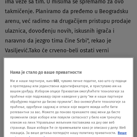
ima veze sa tim. U mislima se spremamo za ovo
takmičenje. Planiramo da pređemo u Beogradsku
arenu, već radimo na drugačijem pristupu prodaje
ulaznica, dovođenju novih, iskusnih igrača i
naravno da jezgro tima čine Srbi", rekao je
Vasiljević.Tako će crveno-beli ostati verni
domaćem jezgru, ali će igrati u većoj dvorani nego
prošle sezone."Mislim da svi čujemo da će
Нама је стало до ваше приватности
verovatno iste ekipe iz ove sezone igrati i sledeće,
Ми и наши партнери, њих
603
, чувамо личне податке, као што су подаци
о прегледању или јединствени идентификатори, и приступамо им на
ali dok ne bude zvanično za nas postoji samo
вашем уређају. Избором опције Прихватам омогућићете технологије за
праћење које подржавају сврхе наведене у делу "ми и наши партнери
jedan način da osvojimo ABA ligu da bismo bili
обрађујемо податке да бисмо пружили". Ако онемогућите технологије за
праћење, одређени садржај и огласи које видите можда неће бити
sigurni da ćemo igrati u Evroligi sledeće sezone",
релевантни за вас. Можете да поново прикажете овај мени да бисте
променили своје изборе или повукли сагласност у било ком тренутку
jasan je Vasiljević.Iz Crvene zvezde poručuju da će
кликом на линк Управљање жељеним поставкама на дну ове веб
странице. Ваши избори ће се примењивати како је описано у делу: Wеб
učiniti sve da dođu do stalne evroligaške licence,
локација. За више детаља погледајте нашу политику приватности.
Више