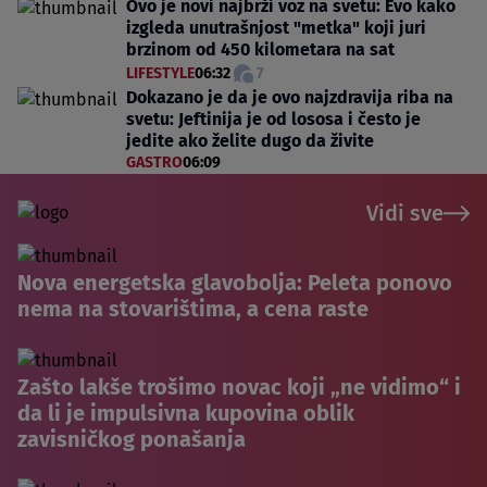
Ovo je novi najbrži voz na svetu: Evo kako
izgleda unutrašnjost "metka" koji juri
brzinom od 450 kilometara na sat
LIFESTYLE
06:32
7
Dokazano je da je ovo najzdravija riba na
svetu: Jeftinija je od lososa i često je
jedite ako želite dugo da živite
GASTRO
06:09
Vidi sve
Nova energetska glavobolja: Peleta ponovo
nema na stovarištima, a cena raste
Zašto lakše trošimo novac koji „ne vidimo“ i
da li je impulsivna kupovina oblik
zavisničkog ponašanja