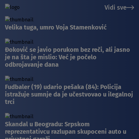
Vidi sve
Velika tuga, umro Voja Stamenković
Đoković se javio porukom bez reči, ali jasno
je na šta je mislio: Već je počelo
odbrojavanje dana
Fudbaler (19) udario pešaka (84): Policija
istražuje sumnje da je učestvovao u ilegalnoj
trci
Skandal u Beogradu: Srpskom
reprezentativcu razlupan skupoceni auto u
privatnoj garaži