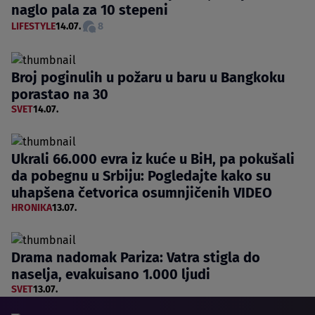
naglo pala za 10 stepeni
LIFESTYLE
14.07.
8
Broj poginulih u požaru u baru u Bangkoku
porastao na 30
SVET
14.07.
Ukrali 66.000 evra iz kuće u BiH, pa pokušali
da pobegnu u Srbiju: Pogledajte kako su
uhapšena četvorica osumnjičenih VIDEO
HRONIKA
13.07.
Drama nadomak Pariza: Vatra stigla do
naselja, evakuisano 1.000 ljudi
SVET
13.07.