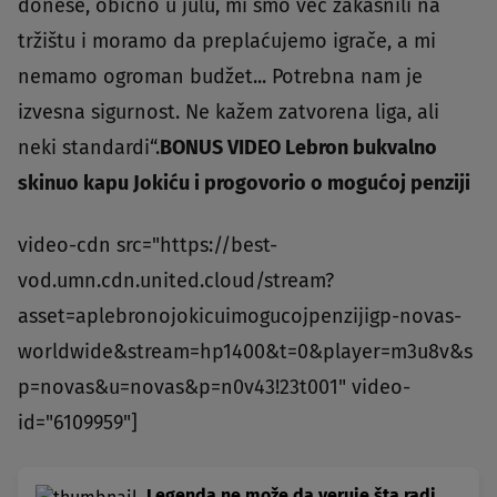
donese, obično u julu, mi smo već zakasnili na
tržištu i moramo da preplaćujemo igrače, a mi
nemamo ogroman budžet... Potrebna nam je
izvesna sigurnost. Ne kažem zatvorena liga, ali
neki standardi“.
BONUS VIDEO Lebron bukvalno
skinuo kapu Jokiću i progovorio o mogućoj penziji
video-cdn src="https://best-
vod.umn.cdn.united.cloud/stream?
asset=aplebronojokicuimogucojpenzijigp-novas-
worldwide&stream=hp1400&t=0&player=m3u8v&s
p=novas&u=novas&p=n0v43!23t001" video-
id="6109959"]
Legenda ne može da veruje šta radi