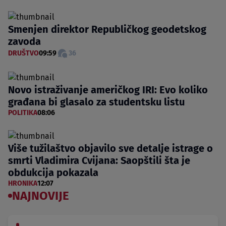
Smenjen direktor Republičkog geodetskog
zavoda
DRUŠTVO
09:59
36
Novo istraživanje američkog IRI: Evo koliko
građana bi glasalo za studentsku listu
POLITIKA
08:06
Više tužilaštvo objavilo sve detalje istrage o
smrti Vladimira Cvijana: Saopštili šta je
obdukcija pokazala
HRONIKA
12:07
NAJNOVIJE