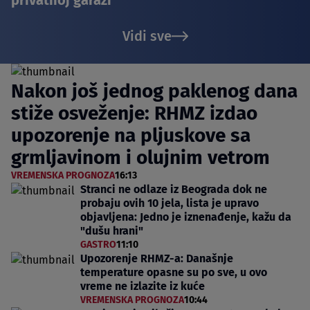
Vidi sve
Nakon još jednog paklenog dana
stiže osveženje: RHMZ izdao
upozorenje na pljuskove sa
grmljavinom i olujnim vetrom
VREMENSKA PROGNOZA
16:13
Stranci ne odlaze iz Beograda dok ne
probaju ovih 10 jela, lista je upravo
objavljena: Jedno je iznenađenje, kažu da
"dušu hrani"
GASTRO
11:10
Upozorenje RHMZ-a: Današnje
temperature opasne su po sve, u ovo
vreme ne izlazite iz kuće
VREMENSKA PROGNOZA
10:44