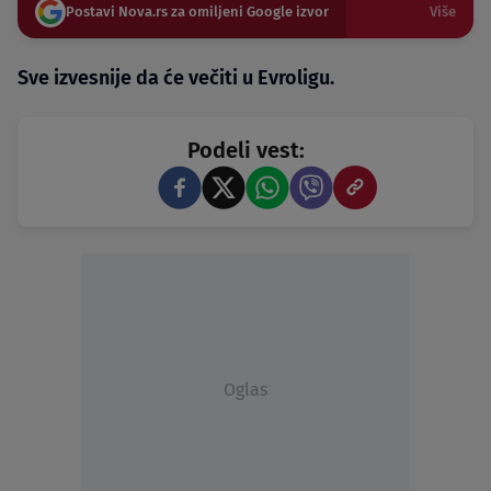
Postavi Nova.rs za omiljeni Google izvor
Više
Sve izvesnije da će večiti u Evroligu.
Podeli vest:
Oglas