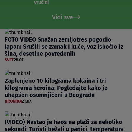
vrućini
Vidi sve
FOTO VIDEO Snažan zemljotres pogodio
Japan: Srušili se zamak i kuće, voz iskočio iz
šina, desetine povređenih
SVET
28.07.
Zaplenjeno 10 kilograma kokaina i tri
kilograma heroina: Pogledajte kako je
uhapšen osumnjičeni u Beogradu
HRONIKA
21.07.
(VIDEO) Nastao je haos na plaži za nekoliko
sekundi: Turisti bežali u panici, temperatura