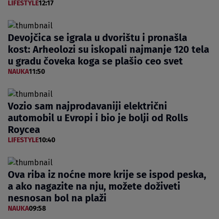
LIFESTYLE
12:17
Devojčica se igrala u dvorištu i pronašla
kost: Arheolozi su iskopali najmanje 120 tela
u gradu čoveka koga se plašio ceo svet
NAUKA
11:50
Vozio sam najprodavaniji električni
automobil u Evropi i bio je bolji od Rolls
Roycea
LIFESTYLE
10:40
Ova riba iz noćne more krije se ispod peska,
a ako nagazite na nju, možete doživeti
nesnosan bol na plaži
NAUKA
09:58