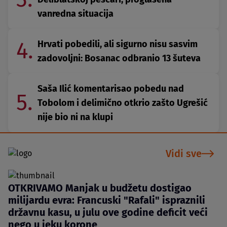
vanredna situacija
4.
Hrvati pobedili, ali sigurno nisu sasvim
zadovoljni: Bosanac odbranio 13 šuteva
Saša Ilić komentarisao pobedu nad
5.
Tobolom i delimično otkrio zašto Ugrešić
nije bio ni na klupi
Vidi sve
OTKRIVAMO Manjak u budžetu dostigao
milijardu evra: Francuski "Rafali" ispraznili
državnu kasu, u julu ove godine deficit veći
nego u jeku korone