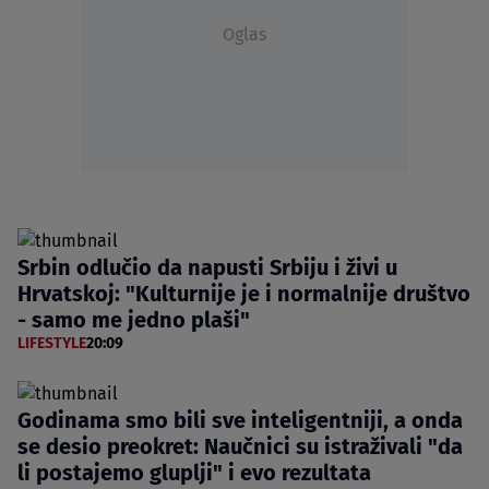
Oglas
Srbin odlučio da napusti Srbiju i živi u
Hrvatskoj: "Kulturnije je i normalnije društvo
- samo me jedno plaši"
LIFESTYLE
20:09
Godinama smo bili sve inteligentniji, a onda
se desio preokret: Naučnici su istraživali "da
li postajemo gluplji" i evo rezultata