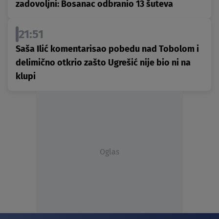
zadovoljni: Bosanac odbranio 13 šuteva
21:51
Saša Ilić komentarisao pobedu nad Tobolom i
delimično otkrio zašto Ugrešić nije bio ni na
klupi
Oglas