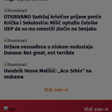
OTKRIVAMO Sadržaj krivične prijave protiv
Krička i Sekulovića: Milić optužio čelnike
UKP da su mu smestili zločin na Senjaku
Država nesnađena u niskom vodostaju
Dunava: Not great, not terrible
Uvodnik Vesne Mališić: „Aco Srbin“ na
mukama
Vidi sve
Vidi sve