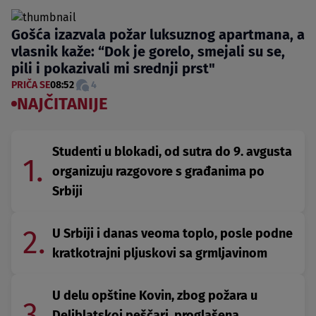
Gošća izazvala požar luksuznog apartmana, a
vlasnik kaže: “Dok je gorelo, smejali su se,
pili i pokazivali mi srednji prst"
PRIČA SE
08:52
4
NAJČITANIJE
Studenti u blokadi, od sutra do 9. avgusta
1.
organizuju razgovore s građanima po
Srbiji
2.
U Srbiji i danas veoma toplo, posle podne
kratkotrajni pljuskovi sa grmljavinom
U delu opštine Kovin, zbog požara u
3.
Deliblatskoj peščari, proglašena