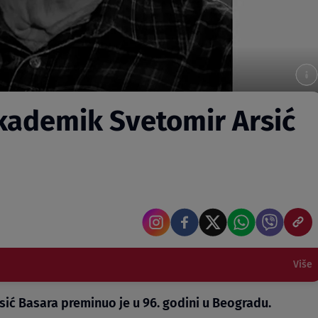
akademik Svetomir Arsić
Više
sić Basara preminuo je u 96. godini u Beogradu.