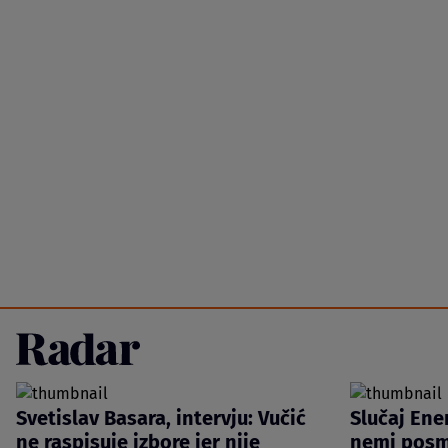
Svetislav Basara, intervju: Vučić
Slučaj Ene
ne raspisuje izbore jer nije
nemi posm