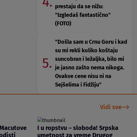
4.
prestaju da se nižu:
"Izgledaš fantastično"
(FOTO)
"Došla sam u Crnu Goru i kad
su mi rekli koliko koštaju
5.
suncobran i ležaljka, bilo mi
je jasno zašto nema nikoga.
Ovakve cene nisu ni na
Sejšelima i Fidžiju"
Vidi sve
 Macutove
I u ropstvu – sloboda! Srpska
zodisti
umetnost za vreme Drugog