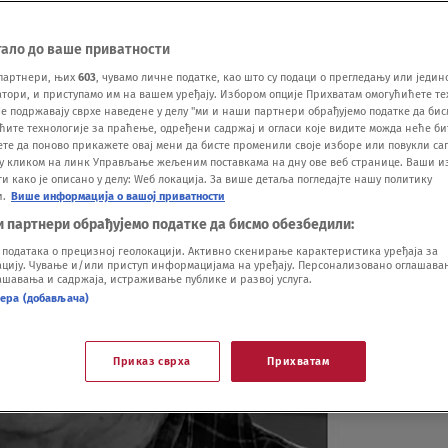
тало до ваше приватности
партнери, њих
603
, чувамо личне податке, као што су подаци о прегледању или једин
ори, и приступамо им на вашем уређају. Избором опције Прихватам омогућићете те
е подржавају сврхе наведене у делу "ми и наши партнери обрађујемо податке да бис
ћите технологије за праћење, одређени садржај и огласи које видите можда неће б
ете да поново прикажете овај мени да бисте променили своје изборе или повукли саг
у кликом на линк Управљање жељеним поставкама на дну ове веб странице. Ваши и
 како је описано у делу: Wеб локација. За више детаља погледајте нашу политику
и.
Више информација о вашој приватности
и партнери обрађујемо податке да бисмо обезбедили:
одатака о прецизној геолокацији. Активно скенирање карактеристика уређаја за
ију. Чување и/или приступ информацијама на уређају. Персонализовано оглашавањ
шавања и садржаја, истраживање публике и развој услуга.
нера (добављача)
Приказ сврха
Прихватам