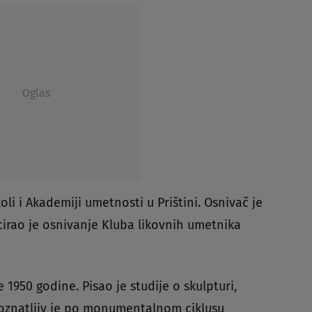
Oglas
li i Akademiji umetnosti u Prištini. Osnivač je
cirao je osnivanje Kluba likovnih umetnika
e 1950 godine. Pisao je studije o skulpturi,
epoznatljiv je po monumentalnom ciklusu