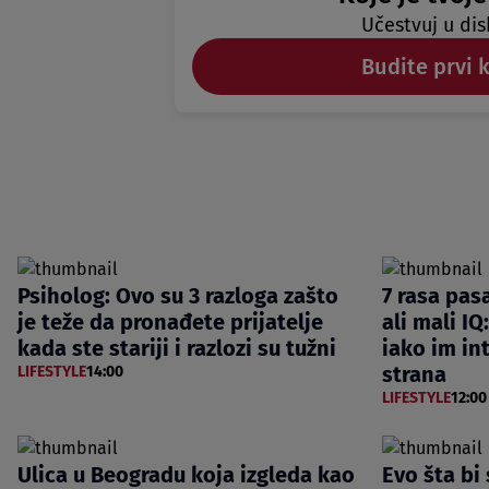
Učestvuj u dis
Budite prvi 
Psiholog: Ovo su 3 razloga zašto
7 rasa pasa
je teže da pronađete prijatelje
ali mali IQ
kada ste stariji i razlozi su tužni
iako im int
strana
LIFESTYLE
14:00
LIFESTYLE
12:00
Ulica u Beogradu koja izgleda kao
Evo šta bi