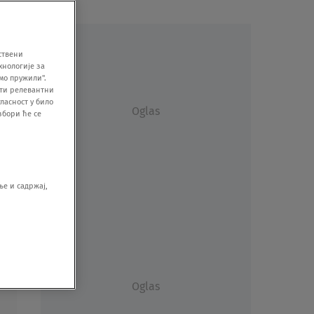
ствени
хнологије за
мо пружили".
ити релевантни
ласност у било
Oglas
збори ће се
е и садржај,
Oglas