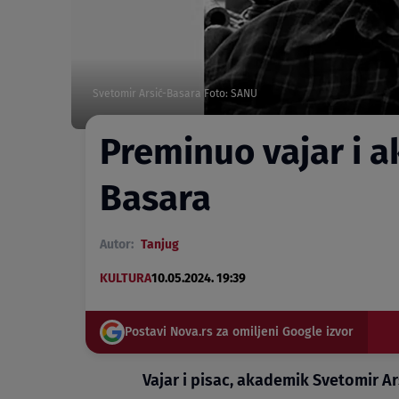
Svetomir Arsić-Basara Foto: SANU
Preminuo vajar i 
Basara
Autor:
Tanjug
KULTURA
10.05.2024. 19:39
Postavi Nova.rs za omiljeni Google izvor
Vajar i pisac, akademik Svetomir Ar