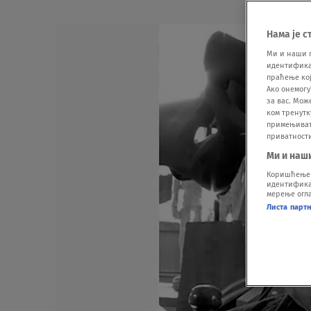
Нама је с
Ми и наши 
идентификат
праћење кој
Ако онемогу
за вас. Мож
ком тренутк
примењивати
приватност
Ми и наш
Коришћење п
идентификац
мерење огла
Листа парт