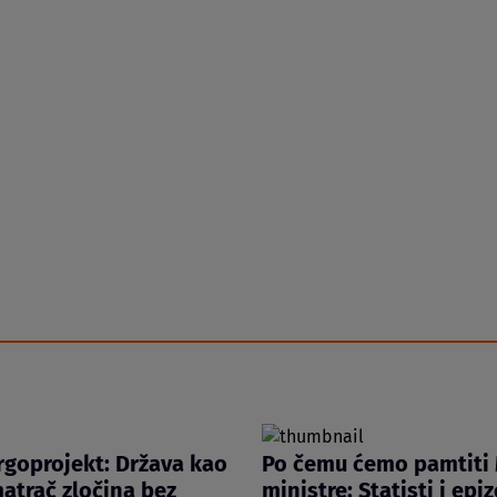
rgoprojekt: Država kao
Po čemu ćemo pamtiti
atrač zločina bez
ministre: Statisti i epi