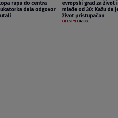
kopa rupu do centra
evropski grad za život i
dukatorka dala odgovor
mlađe od 30: Kažu da j
ćutali
život pristupačan
LIFESTYLE
07.08.