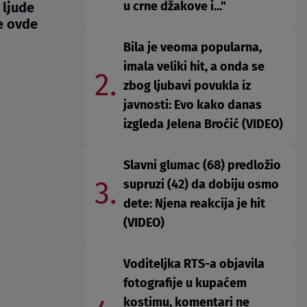
u crne džakove i..."
 ljude
e ovde
Bila je veoma popularna,
imala veliki hit, a onda se
2.
zbog ljubavi povukla iz
javnosti: Evo kako danas
izgleda Jelena Broćić (VIDEO)
Slavni glumac (68) predložio
3.
supruzi (42) da dobiju osmo
dete: Njena reakcija je hit
(VIDEO)
Voditeljka RTS-a objavila
fotografije u kupaćem
kostimu, komentari ne