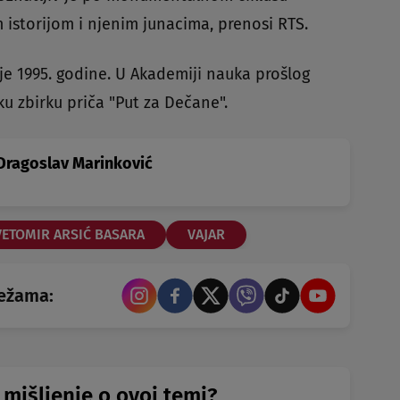
 istorijom i njenim junacima, prenosi RTS.
je 1995. godine. U Akademiji nauka prošlog
u zbirku priča "Put za Dečane".
ragoslav Marinković
VETOMIR ARSIĆ BASARA
VAJAR
režama:
 mišljenje o ovoj temi?