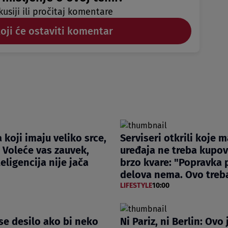
kusiji ili pročitaj komentare
koji će ostaviti komentar
 koji imaju veliko srce,
Serviseri otkrili koje 
: Voleće vas zauvek,
uređaja ne treba kupova
eligencija nije jača
brzo kvare: "Popravka 
delova nema. Ovo treba
LIFESTYLE
10:00
 se desilo ako bi neko
Ni Pariz, ni Berlin: Ovo 