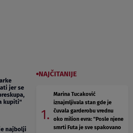
NAJČITANIJE
marke
ti jer se
Marina Tucaković
preskupa,
 kupiti"
iznajmljivala stan gde je
1.
čuvala garderobu vrednu
oko milion evra: "Posle njene
smrti Futa je sve spakovano
je najbolji