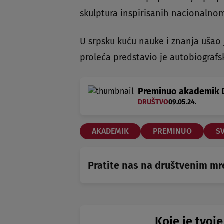
skulptura inspirisanih nacionalnom
U srpsku kuću nauke i znanja ušao 
proleća predstavio je autobiografsk
Preminuo akademik D
DRUŠTVO
09.05.24.
AKADEMIK
PREMINUO
S
Pratite nas na društvenim m
Koje je tvoje