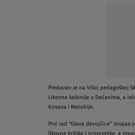
Predavao je na Višoj pedagoškoj ško
Likovne kolonije u Dečanima, a ini
Kosova i Metohije.
Prvi rad "Glava devojčice" izvajao j
likovne kritike i pripovetke, a pr