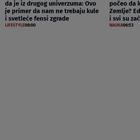
da je iz drugog univerzuma: Ovo
počeo da 
je primer da nam ne trebaju kule
Zemlje? E
i svetleće fensi zgrade
i svi su za
LIFESTYLE
08:00
NAUKA
06:53