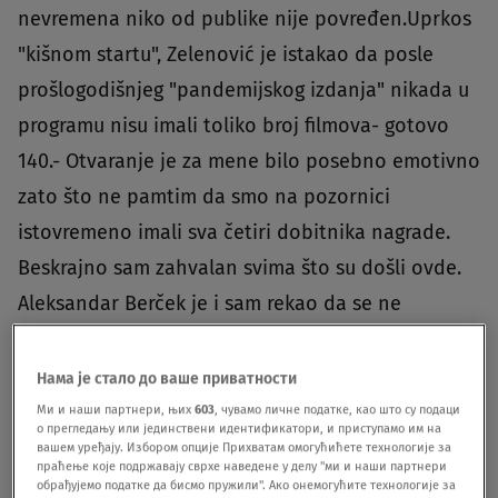
nevremena niko od publike nije povređen.Uprkos
"kišnom startu", Zelenović je istakao da posle
prošlogodišnjeg "pandemijskog izdanja" nikada u
programu nisu imali toliko broj filmova- gotovo
140.- Otvaranje je za mene bilo posebno emotivno
zato što ne pamtim da smo na pozornici
istovremeno imali sva četiri dobitnika nagrade.
Beskrajno sam zahvalan svima što su došli ovde.
Aleksandar Berček je i sam rekao da se ne
pojavljuje često u javnosti, ali sinoć kada je
odlazio sa Palića istakao je da mu je drago, ne
Нама је стало до ваше приватности
samo što smo ga se setili, već što je došao i imao
Ми и наши партнери, њих
603
, чувамо личне податке, као што су подаци
о прегледању или јединствени идентификатори, и приступамо им на
divan susret sa publikom - kazao je Zelenović.
вашем уређају. Избором опције Прихватам омогућићете технологије за
праћење које подржавају сврхе наведене у делу "ми и наши партнери
обрађујемо податке да бисмо пружили". Ако онемогућите технологије за