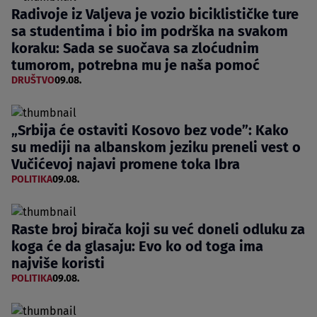
Radivoje iz Valjeva je vozio biciklističke ture
sa studentima i bio im podrška na svakom
koraku: Sada se suočava sa zloćudnim
tumorom, potrebna mu je naša pomoć
DRUŠTVO
09.08.
„Srbija će ostaviti Kosovo bez vode”: Kako
su mediji na albanskom jeziku preneli vest o
Vučićevoj najavi promene toka Ibra
POLITIKA
09.08.
Raste broj birača koji su već doneli odluku za
koga će da glasaju: Evo ko od toga ima
najviše koristi
POLITIKA
09.08.