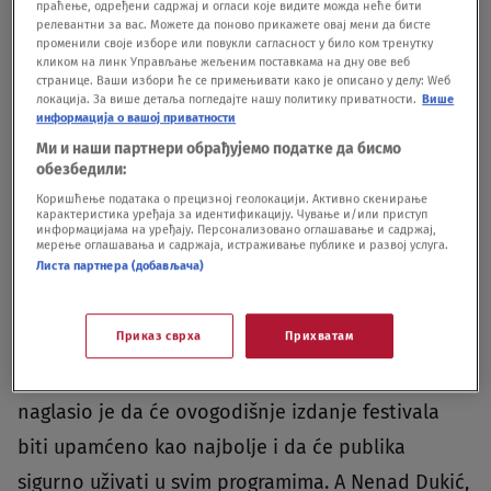
праћење, одређени садржај и огласи које видите можда неће бити
релевантни за вас. Можете да поново прикажете овај мени да бисте
променили своје изборе или повукли сагласност у било ком тренутку
кликом на линк Управљање жељеним поставкама на дну ове веб
странице. Ваши избори ће се примењивати како је описано у делу: Wеб
локација. За више детаља погледајте нашу политику приватности.
Више
информација о вашој приватности
Ми и наши партнери обрађујемо податке да бисмо
обезбедили:
Коришћење података о прецизној геолокацији. Активно скенирање
карактеристика уређаја за идентификацију. Чување и/или приступ
информацијама на уређају. Персонализовано оглашавање и садржај,
мерење оглашавања и садржаја, истраживање публике и развој услуга.
Листа партнера (добављача)
Aleksandar Berček i Radoslav Zelenović Foto: Ivica Vojnić
|
Aleksandar
Berček i Radoslav Zelenović Foto: Ivica Vojnić
Приказ сврха
Прихватам
Programski direktor festivala Miroslav Mogorović
naglasio je da će ovogodišnje izdanje festivala
biti upamćeno kao najbolje i da će publika
sigurno uživati u svim programima. A Nenad Dukić,