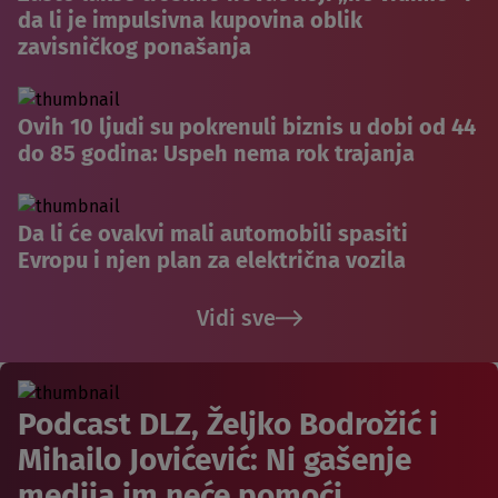
da li je impulsivna kupovina oblik
zavisničkog ponašanja
Ovih 10 ljudi su pokrenuli biznis u dobi od 44
do 85 godina: Uspeh nema rok trajanja
Da li će ovakvi mali automobili spasiti
Evropu i njen plan za električna vozila
Vidi sve
Podcast DLZ, Željko Bodrožić i
Mihailo Jovićević: Ni gašenje
medija im neće pomoći