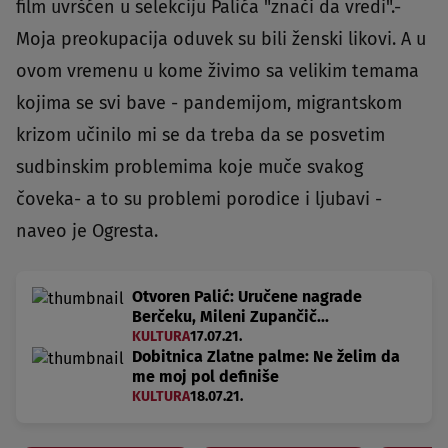
film uvršćen u selekciju Palića "znači da vredi".-
Moja preokupacija oduvek su bili ženski likovi. A u
ovom vremenu u kome živimo sa velikim temama
kojima se svi bave - pandemijom, migrantskom
krizom učinilo mi se da treba da se posvetim
sudbinskim problemima koje muče svakog
čoveka- a to su problemi porodice i ljubavi -
naveo je Ogresta.
Otvoren Palić: Uručene nagrade
Berčeku, Mileni Zupančič...
KULTURA
17.07.21.
Dobitnica Zlatne palme: Ne želim da
me moj pol definiše
KULTURA
18.07.21.