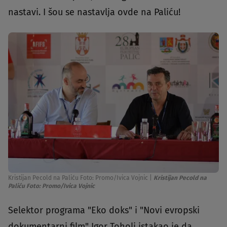
nastavi. I šou se nastavlja ovde na Paliću!
Kristijan Pecold na Paliću Foto: Promo/Ivica Vojnic
|
Kristijan Pecold na
Paliću Foto: Promo/Ivica Vojnic
Selektor programa "Eko doks" i "Novi evropski
dokumentarni film" Igor Toholj istakao je da