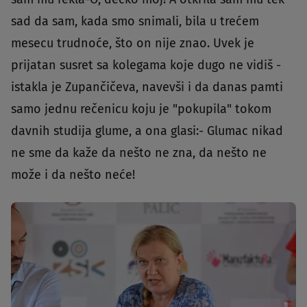
sad da sam, kada smo snimali, bila u trećem
mesecu trudnoće, što on nije znao. Uvek je
prijatan susret sa kolegama koje dugo ne vidiš -
istakla je Zupančičeva, navevši i da danas pamti
samo jednu rečenicu koju je "pokupila" tokom
davnih studija glume, a ona glasi:- Glumac nikad
ne sme da kaže da nešto ne zna, da nešto ne
može i da nešto neće!