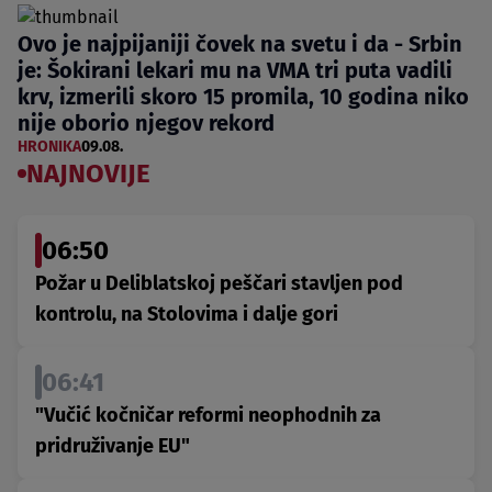
Ovo je najpijaniji čovek na svetu i da - Srbin
je: Šokirani lekari mu na VMA tri puta vadili
krv, izmerili skoro 15 promila, 10 godina niko
nije oborio njegov rekord
HRONIKA
09.08.
NAJNOVIJE
06:50
Požar u Deliblatskoj peščari stavljen pod
kontrolu, na Stolovima i dalje gori
06:41
"Vučić kočničar reformi neophodnih za
pridruživanje EU"