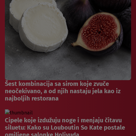
Šest kombinacija sa sirom koje zvuče
neočekivano, a od njih nastaju jela kao iz
najboljih restorana
Cipele koje izdužuju noge i menjaju čitavu
siluetu: Kako su Louboutin So Kate postale
omiljene salonke Holivuda