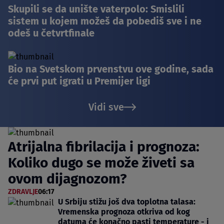
Skupili se da unište vaterpolo: Smislili
sistem u kojem možeš da pobediš sve i ne
odeš u četvrtfinale
Bio na Svetskom prvenstvu ove godine, sada
će prvi put igrati u Premijer ligi
Vidi sve
Atrijalna fibrilacija i prognoza:
Koliko dugo se može živeti sa
ovom dijagnozom?
ZDRAVLJE
06:17
U Srbiju stižu još dva toplotna talasa:
Vremenska prognoza otkriva od kog
datuma će konačno pasti temperature - i