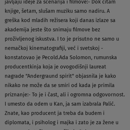
javljaju ideje za scenarija i filmove:- Dok čitam
knjige, šetam, slušam muziku samo nadiru. A
greška kod mladih režisera koji danas izlaze sa
akademija jeste što snimaju filmove bez
proživljenog iskustva. I to je prisutno ne samo u
nemačkoj kinematografiji, već i svetskoj -
konstatovao je Pecold.Ada Solomon, rumunska
producentkinja koja je ovogodišnji laureat
nagrade "Andergraund spirit" objasnila je kako
nikako ne može da se smiri od kada je primila
priznanje:- To je i čast, ali i ogromna odgovornost.
I umesto da odem u Kan, ja sam izabrala Palić.
Znate, kao producent ja treba da budem i
diplomata, i psiholog i majka i zato je za žene u