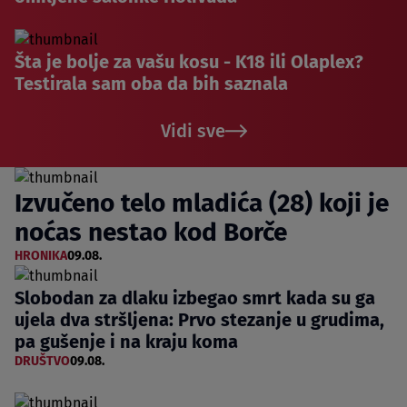
Šta je bolje za vašu kosu - K18 ili Olaplex?
Testirala sam oba da bih saznala
Vidi sve
Izvučeno telo mladića (28) koji je
noćas nestao kod Borče
HRONIKA
09.08.
Slobodan za dlaku izbegao smrt kada su ga
ujela dva stršljena: Prvo stezanje u grudima,
pa gušenje i na kraju koma
DRUŠTVO
09.08.