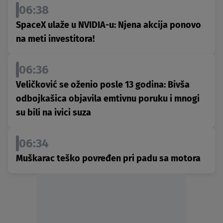
06:38
SpaceX ulaže u NVIDIA-u: Njena akcija ponovo
na meti investitora!
06:36
Veličković se oženio posle 13 godina: Bivša
odbojkašica objavila emtivnu poruku i mnogi
su bili na ivici suza
06:34
Muškarac teško povređen pri padu sa motora