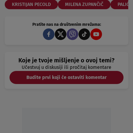
KRISTIJAN PECOLD
MILENA ZUPANČIČ
PALIĆ 
Pratite nas na društvenim mrežama:
Koje je tvoje mišljenje o ovoj temi?
Učestvuj u diskusiji ili pročitaj komentare
Budite prvi koji će ostaviti komentar