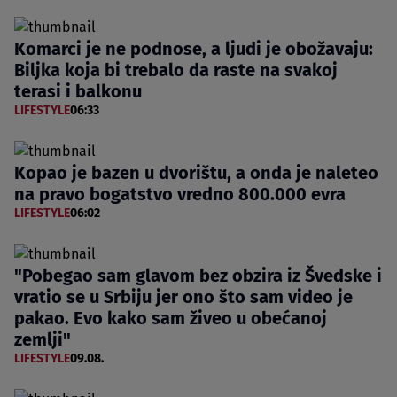
Komarci je ne podnose, a ljudi je obožavaju:
Biljka koja bi trebalo da raste na svakoj
terasi i balkonu
LIFESTYLE
06:33
Kopao je bazen u dvorištu, a onda je naleteo
na pravo bogatstvo vredno 800.000 evra
LIFESTYLE
06:02
"Pobegao sam glavom bez obzira iz Švedske i
vratio se u Srbiju jer ono što sam video je
pakao. Evo kako sam živeo u obećanoj
zemlji"
LIFESTYLE
09.08.