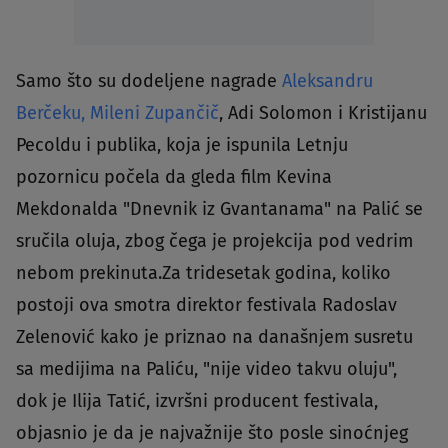
Samo što su dodeljene nagrade
Aleksandru
Berčeku, Mileni Zupančič
, Adi Solomon i Kristijanu
Pecoldu i publika, koja je ispunila Letnju
pozornicu počela da gleda film Kevina
Mekdonalda "Dnevnik iz Gvantanama" na Palić se
sručila oluja, zbog čega je projekcija pod vedrim
nebom prekinuta.Za tridesetak godina, koliko
postoji ova smotra direktor festivala Radoslav
Zelenović kako je priznao na današnjem susretu
sa medijima na Paliću, "nije video takvu oluju",
dok je Ilija Tatić, izvršni producent festivala,
objasnio je da je najvažnije što posle sinoćnjeg