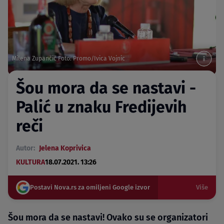
Milena Zupančič Foto: Promo/Ivica Vojnic
Šou mora da se nastavi -
Palić u znaku Fredijevih
reči
Autor:
Jelena Koprivica
KULTURA
18.07.2021. 13:26
Postavi Nova.rs za omiljeni Google izvor
Više
Šou mora da se nastavi! Ovako su se organizatori