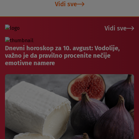
Vidi sve
Vidi sve
Dnevni horoskop za 10. avgust: Vodolije,
važno je da pravilno procenite nečije
emotivne namere