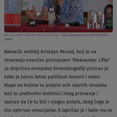
Ada Solomon Foto: Promo/Ivica Vojnic
|
Ada Solomon Foto: Promo/Ivica
Vojnic
Nemački reditelj Kristijan Pecold, koji je na
otvaranju ovenčan priznanjem "Aleksandar Lifka"
za doprinos evropskoj kinematografiji priznao je
kako je jutros šetao palićkom šumom i video
klupe na kojima su potpisi svih slavnih sineasta
koji su prethodni dobitnici istog priznanja i
saznao da će tu biti i njegov potpis, zbog čega je
bio ophrvan emocijama. A ispričao je i kako mu se