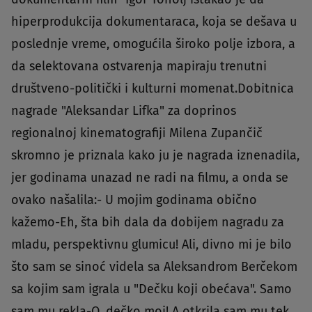
hiperprodukcija dokumentaraca, koja se dešava u
poslednje vreme, omogućila široko polje izbora, a
da selektovana ostvarenja mapiraju trenutni
društveno-politički i kulturni momenat.Dobitnica
nagrade "Aleksandar Lifka" za doprinos
regionalnoj kinematografiji Milena Zupančič
skromno je priznala kako ju je nagrada iznenadila,
jer godinama unazad ne radi na filmu, a onda se
ovako našalila:- U mojim godinama obično
kažemo-Eh, šta bih dala da dobijem nagradu za
mladu, perspektivnu glumicu! Ali, divno mi je bilo
što sam se sinoć videla sa Aleksandrom Berčekom
sa kojim sam igrala u "Dečku koji obećava". Samo
sam mu rekla-O, dečko moj! A otkrila sam mu tek