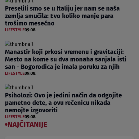
Preselili smo se u Italiju jer nam se naša
zemlja smučila: Evo koliko manje para
trošimo mesečno
LIFESTYLE
09.08.
Manastir koji prkosi vremenu i gravitaciji:
Mesto na kome su dva monaha sanjala isti
san - Bogorodica je imala poruku za njih
LIFESTYLE
09.08.
Psiholozi: Ovo je jedini način da odgojite
pametno dete, a ovu rečenicu nikada
nemojte izgovoriti
LIFESTYLE
09.08.
NAJČITANIJE