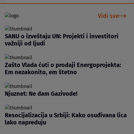
Vidi sve
SANU o izveštaju UN: Projekti i investitori
važniji od ljudi
Zašto Vlada ćuti o prodaji Energoprojekta:
Em nezakonito, em štetno
Njuznet: Ne dam Gazivode!
Resocijalizacija u Srbiji: Kako osuđivana lica
lako napreduju