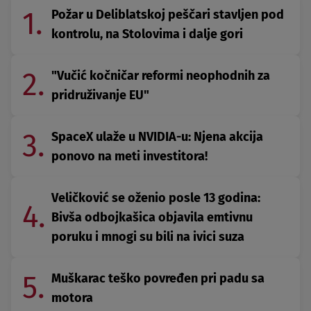
1.
Požar u Deliblatskoj peščari stavljen pod
kontrolu, na Stolovima i dalje gori
2.
"Vučić kočničar reformi neophodnih za
pridruživanje EU"
3.
SpaceX ulaže u NVIDIA-u: Njena akcija
ponovo na meti investitora!
Veličković se oženio posle 13 godina:
4.
Bivša odbojkašica objavila emtivnu
poruku i mnogi su bili na ivici suza
5.
Muškarac teško povređen pri padu sa
motora