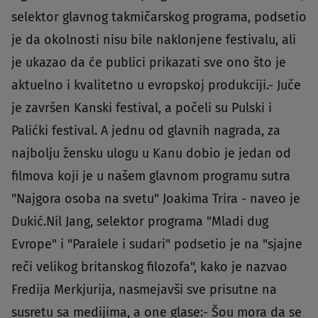
selektor glavnog takmičarskog programa, podsetio
je da okolnosti nisu bile naklonjene festivalu, ali
je ukazao da će publici prikazati sve ono što je
aktuelno i kvalitetno u evropskoj produkciji.- Juče
je završen Kanski festival, a počeli su Pulski i
Palićki festival. A jednu od glavnih nagrada, za
najbolju žensku ulogu u Kanu dobio je jedan od
filmova koji je u našem glavnom programu sutra
"Najgora osoba na svetu" Joakima Trira - naveo je
Dukić.Nil Jang, selektor programa "Mladi dug
Evrope" i "Paralele i sudari" podsetio je na "sjajne
reči velikog britanskog filozofa", kako je nazvao
Fredija Merkjurija, nasmejavši sve prisutne na
susretu sa medijima, a one glase:- Šou mora da se