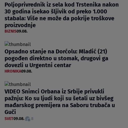
Poljoprivrednik iz sela kod Trstenika nakon
30 godina isekao šljivik od preko 1.000
stabala: Više ne može da pokrije troškove
proizvodnje
BIZNIS
09.08.
Opsadno stanje na Dorćolu: Mladić (21)
pogođen direktno u stomak, drugovi ga
dovezli u Urgentni centar
HRONIKA
09.08.
VIDEO Snimci Orbana iz Srbije privukli
pažnju: Ko su ljudi koji su šetali uz bivšeg
mađarskog premijera na Saboru trubača u
Guči
SVET
09.08.
8