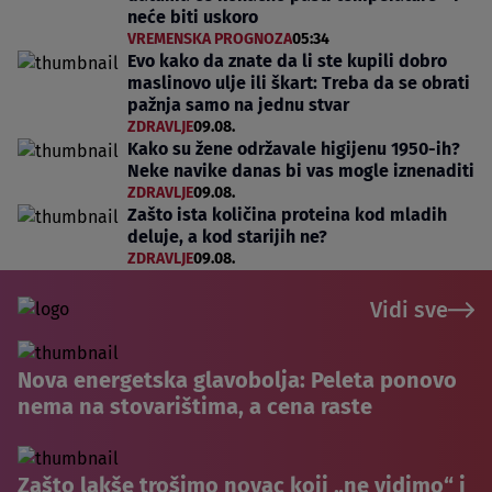
neće biti uskoro
VREMENSKA PROGNOZA
05:34
Evo kako da znate da li ste kupili dobro
maslinovo ulje ili škart: Treba da se obrati
pažnja samo na jednu stvar
ZDRAVLJE
09.08.
Kako su žene održavale higijenu 1950-ih?
Neke navike danas bi vas mogle iznenaditi
ZDRAVLJE
09.08.
Zašto ista količina proteina kod mladih
deluje, a kod starijih ne?
ZDRAVLJE
09.08.
Vidi sve
Nova energetska glavobolja: Peleta ponovo
nema na stovarištima, a cena raste
Zašto lakše trošimo novac koji „ne vidimo“ i