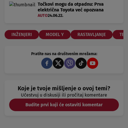
Točkovi mogu da otpadnu: Prva
električna Toyota već opozvana
AUTO
24.06.22.
INŽENJERI
MODEL Y
RASTAVLJANJE
TES
Pratite nas na društvenim mrežama:
Koje je tvoje mišljenje o ovoj temi?
Učestvuj u diskusiji ili pročitaj komentare
Budite prvi koji će ostaviti komentar