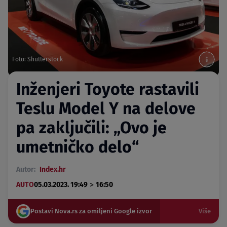
Foto: Shutterstock
Inženjeri Toyote rastavili
Teslu Model Y na delove
pa zaključili: „Ovo je
umetničko delo“
Autor:
Index.hr
>
AUTO
05.03.2023. 19:49
16:50
Postavi Nova.rs za omiljeni Google izvor
Više