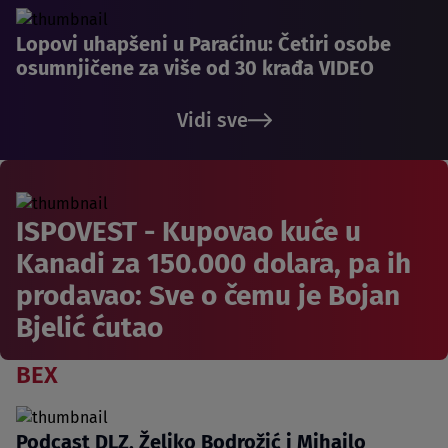
Lopovi uhapšeni u Paraćinu: Četiri osobe
osumnjičene za više od 30 krađa VIDEO
Vidi sve
ISPOVEST - Kupovao kuće u
Kanadi za 150.000 dolara, pa ih
prodavao: Sve o čemu je Bojan
Bjelić ćutao
BEX
Podcast DLZ, Željko Bodrožić i Mihailo