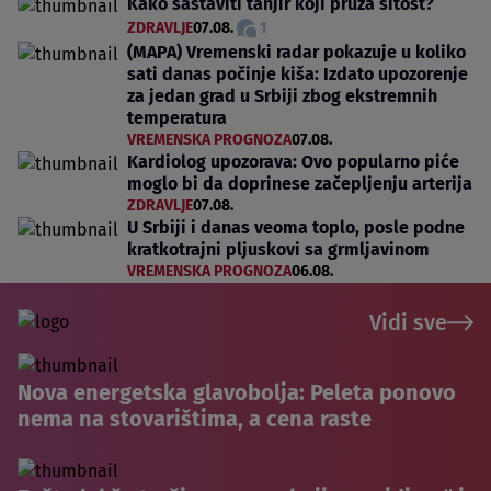
Kako sastaviti tanjir koji pruža sitost?
ZDRAVLJE
07.08.
1
(MAPA) Vremenski radar pokazuje u koliko
sati danas počinje kiša: Izdato upozorenje
za jedan grad u Srbiji zbog ekstremnih
temperatura
VREMENSKA PROGNOZA
07.08.
Kardiolog upozorava: Ovo popularno piće
moglo bi da doprinese začepljenju arterija
ZDRAVLJE
07.08.
U Srbiji i danas veoma toplo, posle podne
kratkotrajni pljuskovi sa grmljavinom
VREMENSKA PROGNOZA
06.08.
Vidi sve
Nova energetska glavobolja: Peleta ponovo
nema na stovarištima, a cena raste