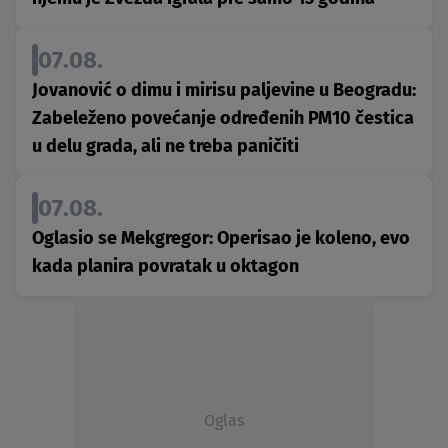
07.08.
Jovanović o dimu i mirisu paljevine u Beogradu:
Zabeleženo povećanje određenih PM10 čestica
u delu grada, ali ne treba paničiti
07.08.
Oglasio se Mekgregor: Operisao je koleno, evo
kada planira povratak u oktagon
Oglas