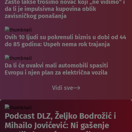
Zašto lakše trošimo novac koji „ne vidimo“ i
da li je impulsivna kupovina oblik
zavisničkog ponašanja
Ovih 10 ljudi su pokrenuli biznis u dobi od 44
do 85 godina: Uspeh nema rok trajanja
Da li će ovakvi mali automobili spasiti
Evropu i njen plan za električna vozila
Vidi sve
Podcast DLZ, Željko Bodrožić i
Mihailo Jovićević: Ni gašenje