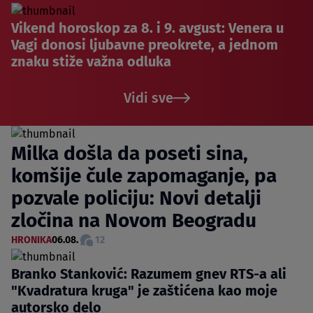
Vikend horoskop za 8. i 9. avgust: Venera u
Vagi donosi ljubavne preokrete, a jednom
znaku stiže važna odluka
Vidi sve
Milka došla da poseti sina,
komšije čule zapomaganje, pa
pozvale policiju: Novi detalji
zločina na Novom Beogradu
HRONIKA
06.08.
12
Branko Stanković: Razumem gnev RTS-a ali
"Kvadratura kruga" je zaštićena kao moje
autorsko delo