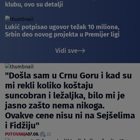
klubu, ovo su detalji
Lukić potpisao ugovor težak 10 miliona,
Srbin deo novog projekta u Premijer ligi
Vidi sve
"Došla sam u Crnu Goru i kad su
mi rekli koliko koštaju
suncobran i ležaljka, bilo mi je
jasno zašto nema nikoga.
Ovakve cene nisu ni na Sejšelima
i Fidžiju"
PUTOVANJA
07.08.
22