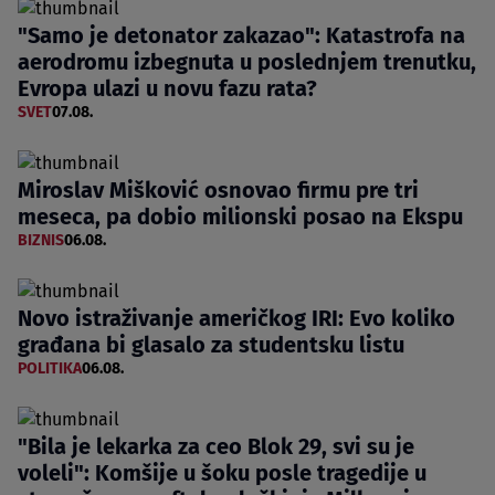
"Samo je detonator zakazao": Katastrofa na
aerodromu izbegnuta u poslednjem trenutku,
Evropa ulazi u novu fazu rata?
SVET
07.08.
Miroslav Mišković osnovao firmu pre tri
meseca, pa dobio milionski posao na Ekspu
BIZNIS
06.08.
Novo istraživanje američkog IRI: Evo koliko
građana bi glasalo za studentsku listu
POLITIKA
06.08.
"Bila je lekarka za ceo Blok 29, svi su je
voleli": Komšije u šoku posle tragedije u