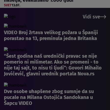
naselja, evakuisano 1.000 ljudi
SVET
13.07.
Vidi sve
VIDEO Broj žrtava velikog požara u Španiji
porastao na 13, preminula jedna Britanka
“Šest godina naš urednički pravac se nije
pomerio ni milimetar. Ako se promeni - to
nije taj sajt, to nisu ti ljudi”: Govori Mihailo
Jovićević, glavni urednik portala Nova.rs
Dve osobe uhapšene zbog sumnje da su
pucale na Milana Ostojića Sandokana u
Šapcu VIDEO