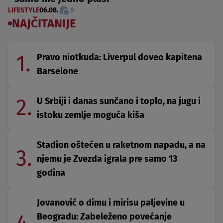
LIFESTYLE
06.08.
9
NAJČITANIJE
1.
Pravo niotkuda: Liverpul doveo kapitena
Barselone
2.
U Srbiji i danas sunčano i toplo, na jugu i
istoku zemlje moguća kiša
Stadion oštećen u raketnom napadu, a na
3.
njemu je Zvezda igrala pre samo 13
godina
Jovanović o dimu i mirisu paljevine u
Beogradu: Zabeleženo povećanje