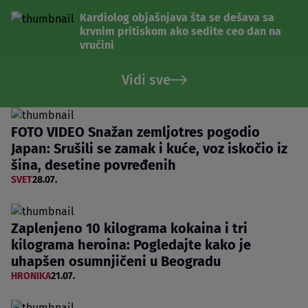
Kardiolog objašnjava šta se dešava sa
krvnim pritiskom ako sedite ceo dan na
vrućini
Vidi sve
FOTO VIDEO Snažan zemljotres pogodio
Japan: Srušili se zamak i kuće, voz iskočio iz
šina, desetine povređenih
SVET
28.07.
Zaplenjeno 10 kilograma kokaina i tri
kilograma heroina: Pogledajte kako je
uhapšen osumnjičeni u Beogradu
HRONIKA
21.07.