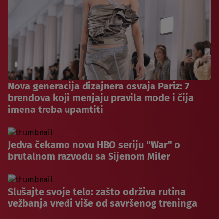
Nova generacija dizajnera osvaja Pariz: 7
brendova koji menjaju pravila mode i čija
imena treba upamtiti
Jedva čekamo novu HBO seriju "War" o
brutalnom razvodu sa Sijenom Miler
Slušajte svoje telo: zašto održiva rutina
vežbanja vredi više od savršenog treninga