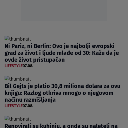
Ni Pariz, ni Berlin: Ovo je najbolji evropski
grad za život i ljude mlađe od 30: Kažu da je
ovde život pristupačan
LIFESTYLE
07.08.
Bil Gejts je platio 30,8 miliona dolara za ovu
knjigu: Razlog otkriva mnogo o njegovom
načinu razmišljanja
LIFESTYLE
07.08.
Renovirali su kuhinju, a onda su naleteli na