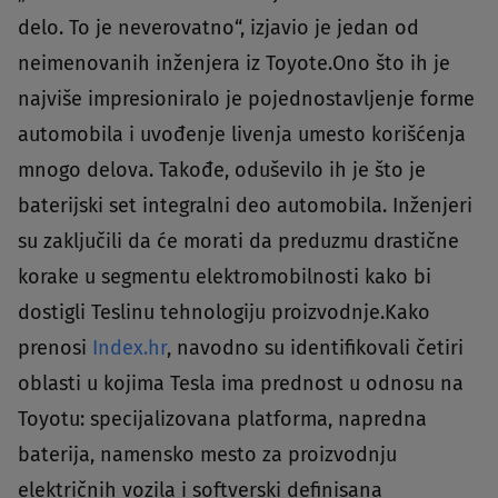
delo. To je neverovatno“, izjavio je jedan od
neimenovanih inženjera iz Toyote.Ono što ih je
najviše impresioniralo je pojednostavljenje forme
automobila i uvođenje livenja umesto korišćenja
mnogo delova. Takođe, oduševilo ih je što je
baterijski set integralni deo automobila. Inženjeri
su zaključili da će morati da preduzmu drastične
korake u segmentu elektromobilnosti kako bi
dostigli Teslinu tehnologiju proizvodnje.Kako
prenosi
Index.hr
, navodno su identifikovali četiri
oblasti u kojima Tesla ima prednost u odnosu na
Toyotu: specijalizovana platforma, napredna
baterija, namensko mesto za proizvodnju
električnih vozila i softverski definisana