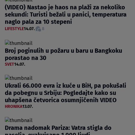
(VIDEO) Nastao je haos na plaži za nekoliko
sekundi: Turisti bežali u panici, temperatura
naglo pala za 10 stepeni
LIFESTYLE
14.07.
8
Broj poginulih u požaru u baru u Bangkoku
porastao na 30
SVET
14.07.
Ukrali 66.000 evra iz kuće u BiH, pa pokušali
da pobegnu u Srbiju: Pogledajte kako su
uhapšena četvorica osumnjičenih VIDEO
HRONIKA
13.07.
Drama nadomak Pariza: Vatra stigla do