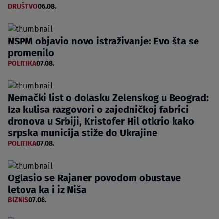
DRUŠTVO
06.08.
NSPM objavio novo istraživanje: Evo šta se
promenilo
POLITIKA
07.08.
Nemački list o dolasku Zelenskog u Beograd:
Iza kulisa razgovori o zajedničkoj fabrici
dronova u Srbiji, Kristofer Hil otkrio kako
srpska municija stiže do Ukrajine
POLITIKA
07.08.
Oglasio se Rajaner povodom obustave
letova ka i iz Niša
BIZNIS
07.08.