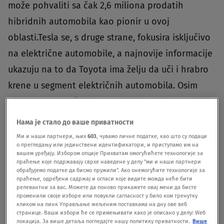
može pohvaliti sa čak 2,6 miliona prodatih
hibridnih automobila kao pionir u ovoj
oblasti.Tesla se, s druge strane, fokusira isključivo
na električne automobile, a najnovije informacije
ukazuju na to da Toyota ima želju da uči i hrabro
krene u segment električnih automobila. Osim
toga, smena na čelu kompanije, kada će 1. aprila
Koji Sato preuzeti ulogu direktora, jasno ukazuje
Нама је стало до ваше приватности
na otvaranje prema električnoj mobilnosti.Do
Ми и наши партнери, њих
603
, чувамо личне податке, као што су подаци
о прегледању или јединствени идентификатори, и приступамо им на
tada, Toyota želi da sazna šta je Tesla uradila kako
вашем уређају. Избором опције Прихватам омогућићете технологије за
праћење које подржавају сврхе наведене у делу "ми и наши партнери
bi postala uspešna. Prema informacijama sa
обрађујемо податке да бисмо пружили". Ако онемогућите технологије за
праћење, одређени садржај и огласи које видите можда неће бити
Automotive News
-a, Toyotini inženjeri su nedavno
релевантни за вас. Можете да поново прикажете овај мени да бисте
detaljno proučili Teslin Model Y, rastavljajući ga na
променили своје изборе или повукли сагласност у било ком тренутку
кликом на линк Управљање жељеним поставкама на дну ове веб
najmanje delove.
странице. Ваши избори ће се примењивати како је описано у делу: Wеб
локација. За више детаља погледајте нашу политику приватности.
Више