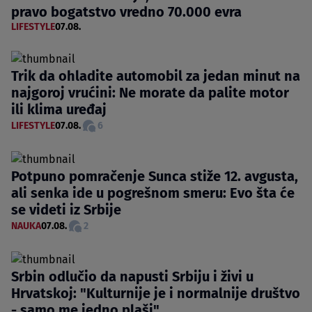
pravo bogatstvo vredno 70.000 evra
LIFESTYLE
07.08.
Trik da ohladite automobil za jedan minut na
najgoroj vrućini: Ne morate da palite motor
ili klima uređaj
LIFESTYLE
07.08.
6
Potpuno pomračenje Sunca stiže 12. avgusta,
ali senka ide u pogrešnom smeru: Evo šta će
se videti iz Srbije
NAUKA
07.08.
2
Srbin odlučio da napusti Srbiju i živi u
Hrvatskoj: "Kulturnije je i normalnije društvo
- samo me jedno plaši"