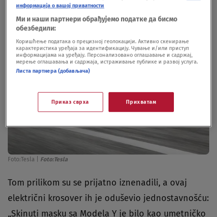
информација о вашој приватности
Ми и наши партнери обрађујемо податке да бисмо
обезбедили:
Коришћење података о прецизној геолокацији. Активно скенирање
карактеристика уређаја за идентификацију. Чување и/или приступ
информацијама на уређају. Персонализовано оглашавање и садржај,
мерење оглашавања и садржаја, истраживање публике и развој услуга.
Листа партнера (добављача)
Приказ сврха
Прихватам
Foto:Tesla
|
Foto:Tesla
Tom prilikom su se prijatno iznenadili, a ovaj
električni krosover ih je oduševio jednostavnošću:
„Skinuti masku sa Modela Y je bilo kao umetničko