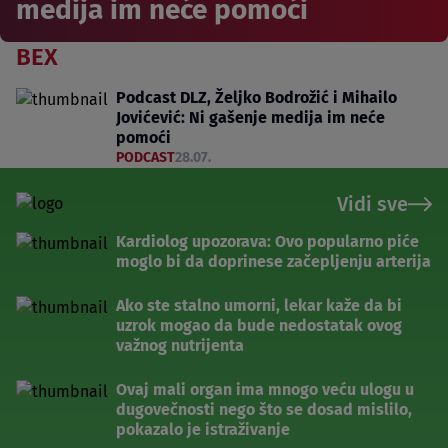
medija im neće pomoći
BEX
Podcast DLZ, Željko Bodrožić i Mihailo
Jovićević: Ni gašenje medija im neće
pomoći
PODCAST
28.07.
Vidi sve
Kardiolog upozorava: Ovo popularno piće
moglo bi da doprinese začepljenju arterija
Ako ste stalno umorni, lekar kaže da bi
uzrok mogao da bude nedostatak ovog
važnog nutrijenta
Ovaj mali organ ima mnogo veću ulogu u
dugovečnosti nego što se dosad mislilo,
pokazalo je istraživanje