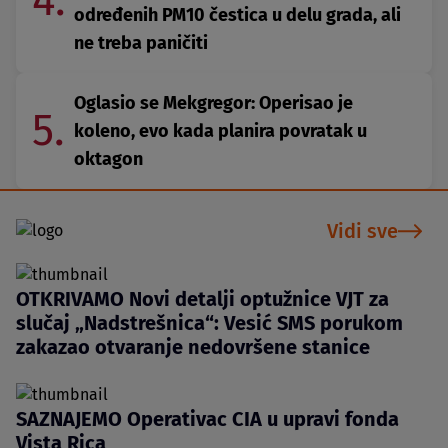
4.
određenih PM10 čestica u delu grada, ali
ne treba paničiti
Oglasio se Mekgregor: Operisao je
5.
koleno, evo kada planira povratak u
oktagon
Vidi sve
OTKRIVAMO Novi detalji optužnice VJT za
slučaj „Nadstrešnica“: Vesić SMS porukom
zakazao otvaranje nedovršene stanice
SAZNAJEMO Operativac CIA u upravi fonda
Vista Rica