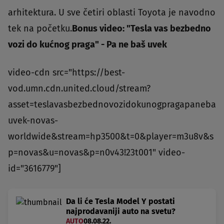
arhitektura. U sve četiri oblasti Toyota je navodno
tek na početku.
Bonus video: "Tesla vas bezbedno
vozi do kućnog praga" - Pa ne baš uvek
video-cdn src="https://best-
vod.umn.cdn.united.cloud/stream?
asset=teslavasbezbednovozidokunogpragapaneba
uvek-novas-
worldwide&stream=hp3500&t=0&player=m3u8v&s
p=novas&u=novas&p=n0v43!23t001" video-
id="3616779"]
Da li će Tesla Model Y postati
najprodavaniji auto na svetu?
AUTO
08.08.22.