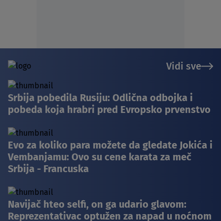
Vidi sve
Srbija pobedila Rusiju: Odlična odbojka i
pobeda koja hrabri pred Evropsko prvenstvo
Evo za koliko para možete da gledate Jokića i
Vembanjamu: Ovo su cene karata za meč
Srbija - Francuska
Navijač hteo selfi, on ga udario glavom:
Reprezentativac optužen za napad u noćnom