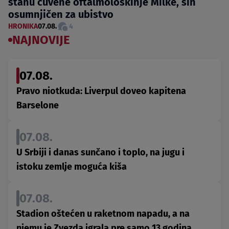
stanu čuvene oftalmološkinje Milke, sin
osumnjičen za ubistvo
HRONIKA
07.08.
4
NAJNOVIJE
07.08.
Pravo niotkuda: Liverpul doveo kapitena
Barselone
07.08.
U Srbiji i danas sunčano i toplo, na jugu i
istoku zemlje moguća kiša
07.08.
Stadion oštećen u raketnom napadu, a na
njemu je Zvezda igrala pre samo 13 godina