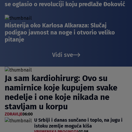
se oglasio o revoluciji koju predlaže Đoković
Misterija oko Karlosa Alkaraza: Slučaj
podigao javnost na noge i otvorio veliko
pitanje
Vidi sve
Ja sam kardiohirurg: Ovo su
namirnice koje kupujem svake
nedelje i one koje nikada ne
stavljam u korpu
ZDRAVLJE
06:00
U Srbiji i danas sunčano i toplo, na jugu i
istoku zemlje moguća kiša
VREMENSKA PROGNOZA
07.08.