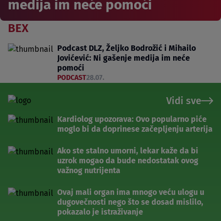
medija im neće pomoći
BEX
Podcast DLZ, Željko Bodrožić i Mihailo
Jovićević: Ni gašenje medija im neće
pomoći
PODCAST
28.07.
Vidi sve
Kardiolog upozorava: Ovo popularno piće
moglo bi da doprinese začepljenju arterija
Ako ste stalno umorni, lekar kaže da bi
uzrok mogao da bude nedostatak ovog
važnog nutrijenta
Ovaj mali organ ima mnogo veću ulogu u
dugovečnosti nego što se dosad mislilo,
pokazalo je istraživanje