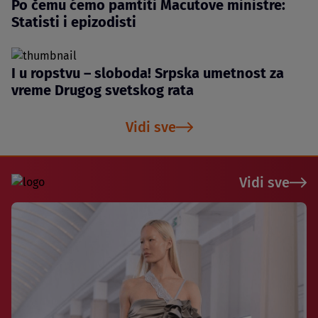
Po čemu ćemo pamtiti Macutove ministre:
Statisti i epizodisti
I u ropstvu – sloboda! Srpska umetnost za
vreme Drugog svetskog rata
Vidi sve
Vidi sve