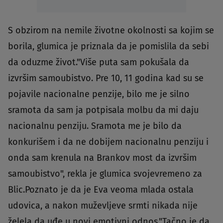
S obzirom na nemile životne okolnosti sa kojim se
borila, glumica je priznala da je pomislila da sebi
da oduzme život."Više puta sam pokušala da
izvršim samoubistvo. Pre 10, 11 godina kad su se
pojavile nacionalne penzije, bilo me je silno
sramota da sam ja potpisala molbu da mi daju
nacionalnu penziju. Sramota me je bilo da
konkurišem i da ne dobijem nacionalnu penziju i
onda sam krenula na Brankov most da izvršim
samoubistvo", rekla je glumica svojevremeno za
Blic.Poznato je da je Eva veoma mlada ostala
udovica, a nakon muževljeve srmti nikada nije
želela da uđe u novi emotivni odnos."Tačno je da