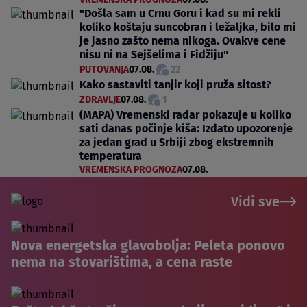
"Došla sam u Crnu Goru i kad su mi rekli
koliko koštaju suncobran i ležaljka, bilo mi
je jasno zašto nema nikoga. Ovakve cene
nisu ni na Sejšelima i Fidžiju"
PUTOVANJA
07.08.
22
Kako sastaviti tanjir koji pruža sitost?
ZDRAVLJE
07.08.
1
(MAPA) Vremenski radar pokazuje u koliko
sati danas počinje kiša: Izdato upozorenje
za jedan grad u Srbiji zbog ekstremnih
temperatura
VREMENSKA PROGNOZA
07.08.
Vidi sve
Nova energetska glavobolja: Peleta ponovo
nema na stovarištima, a cena raste