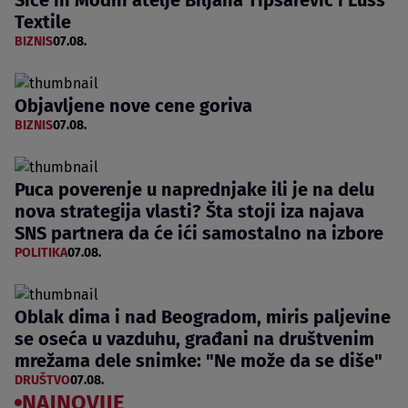
Textile
BIZNIS
07.08.
Objavljene nove cene goriva
BIZNIS
07.08.
Puca poverenje u naprednjake ili je na delu
nova strategija vlasti? Šta stoji iza najava
SNS partnera da će ići samostalno na izbore
POLITIKA
07.08.
Oblak dima i nad Beogradom, miris paljevine
se oseća u vazduhu, građani na društvenim
mrežama dele snimke: "Ne može da se diše"
DRUŠTVO
07.08.
NAJNOVIJE