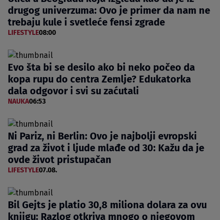
drugog univerzuma: Ovo je primer da nam ne
trebaju kule i svetleće fensi zgrade
LIFESTYLE
08:00
Evo šta bi se desilo ako bi neko počeo da
kopa rupu do centra Zemlje? Edukatorka
dala odgovor i svi su zaćutali
NAUKA
06:53
Ni Pariz, ni Berlin: Ovo je najbolji evropski
grad za život i ljude mlađe od 30: Kažu da je
ovde život pristupačan
LIFESTYLE
07.08.
Bil Gejts je platio 30,8 miliona dolara za ovu
knjigu: Razlog otkriva mnogo o njegovom