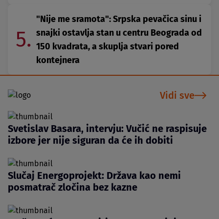
"Nije me sramota": Srpska pevačica sinu i
5.
snajki ostavlja stan u centru Beograda od
150 kvadrata, a skuplja stvari pored
kontejnera
Vidi sve
Svetislav Basara, intervju: Vučić ne raspisuje
izbore jer nije siguran da će ih dobiti
Slučaj Energoprojekt: Država kao nemi
posmatrač zločina bez kazne