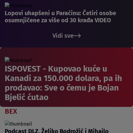
Lopovi uhapšeni u Paraćinu: Četiri osobe
osumnjičene za više od 30 krađa VIDEO
Vidi sve
ISPOVEST - Kupovao kuće u
Kanadi za 150.000 dolara, pa ih
prodavao: Sve o čemu je Bojan
Bjelić ćutao
BEX
Podcast DLZ, Željko Bodrožić i Mihailo