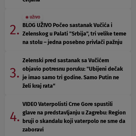
UŽIVO
2.
BLOG UŽIVO Počeo sastanak Vučića i
Zelenskog u Palati "Srbija", tri velike teme
na stolu – jedna posebno privlači pažnju
Zelenski pred sastanak sa Vučićem
3.
objavio potresnu poruku: "Ubijeni dečak
je imao samo tri godine. Samo Putin ne
želi kraj rata“
VIDEO Vaterpolisti Crne Gore spustili
4.
glave na predstavljanju u Zagrebu: Region
bruji o skandalu koji vaterpolo ne sme da
zaboravi