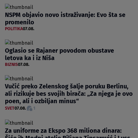
NSPM objavio novo istraživanje: Evo šta se
promenilo
POLITIKA
07.08.
Oglasio se Rajaner povodom obustave
letova ka i iz Niša
BIZNIS
07.08.
Vučić preko Zelenskog šalje poruku Berlinu,
ali rizikuje bes svojih birača: „Za njega je ovo
poen, ali i ozbiljan minus“
SVET
07.08.
1
Za uniforme za Ekspo 368 miliona dinara:
Šiće ih Modni atelje Biljana Tipsarević i Luss