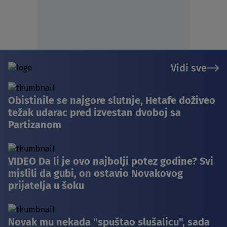
Vidi sve
Obistinile se najgore slutnje, Hetafe doživeo
težak udarac pred izvestan dvoboj sa
Partizanom
VIDEO Da li je ovo najbolji potez godine? Svi
mislili da gubi, on ostavio Novakovog
prijatelja u šoku
Novak mu nekada "spuštao slušalicu", sada