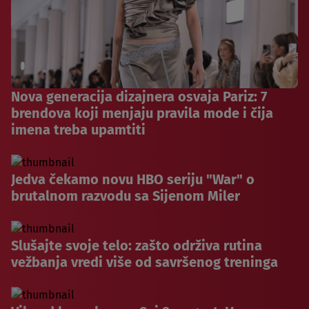
Nova generacija dizajnera osvaja Pariz: 7
brendova koji menjaju pravila mode i čija
imena treba upamtiti
Jedva čekamo novu HBO seriju "War" o
brutalnom razvodu sa Sijenom Miler
Slušajte svoje telo: zašto održiva rutina
vežbanja vredi više od savršenog treninga