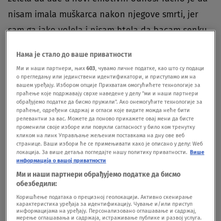
nisam imala muškarca nakon njegove smrti, jer
sam ga jako volela i nisam htela da bacam senku
na tu veliku ljubav koju sam imala. Nisam imala
Нама је стало до ваше приватности
obraza ni Bogu da se obratim i da kažem: ''Daj mi
Ми и наши партнери, њих
603
, чувамо личне податке, као што су подаци
opet tako divnog čoveka kao što je on bio''. Da je
о прегледању или јединствени идентификатори, и приступамо им на
вашем уређају. Избором опције Прихватам омогућићете технологије за
Bog hteo da ja imam tako divnog čoveka kao što
праћење које подржавају сврхе наведене у делу "ми и наши партнери
обрађујемо податке да бисмо пружили". Ако онемогућите технологије за
je on bio, onda on ne bi uzeo Rasa... I tako sam ja
праћење, одређени садржај и огласи које видите можда неће бити
релевантни за вас. Можете да поново прикажете овај мени да бисте
stavila taj čuveni katanac", rekla je.
BONUS VIDEO:
променили своје изборе или повукли сагласност у било ком тренутку
кликом на линк Управљање жељеним поставкама на дну ове веб
Branislav Lečić se brani – kolege mu okreću leđa
странице. Ваши избори ће се примењивати како је описано у делу: Wеб
локација. За више детаља погледајте нашу политику приватности.
Више
информација о вашој приватности
video-cdn src="https://best-
Ми и наши партнери обрађујемо податке да бисмо
vod.umn.cdn.united.cloud/stream?
обезбедили:
Коришћење података о прецизној геолокацији. Активно скенирање
asset=branislavleisebranikolegemuokreuleaisp-
карактеристика уређаја за идентификацију. Чување и/или приступ
информацијама на уређају. Персонализовано оглашавање и садржај,
novas-
мерење оглашавања и садржаја, истраживање публике и развој услуга.