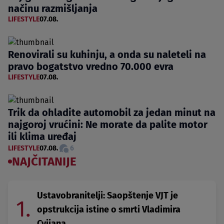
načinu razmišljanja
LIFESTYLE
07.08.
Renovirali su kuhinju, a onda su naleteli na
pravo bogatstvo vredno 70.000 evra
LIFESTYLE
07.08.
Trik da ohladite automobil za jedan minut na
najgoroj vrućini: Ne morate da palite motor
ili klima uređaj
LIFESTYLE
07.08.
6
NAJČITANIJE
Ustavobranitelji: Saopštenje VJT je
1.
opstrukcija istine o smrti Vladimira
Cvijana