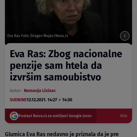
Eva Ras Foto: Dragan Mujan/Nova.rs
Eva Ras: Zbog nacionalne
penzije sam htela da
izvršim samoubistvo
Autor:
Nemanja Lisinac
>
SUDBINE
12.12.2021. 14:27
14:30
Postavi Nova.rs za omiljeni Google izvor
Više
Glumica Eva Ras nedavno je priznala da je pre