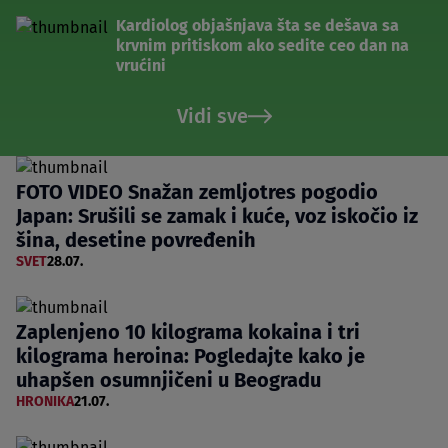
Kardiolog objašnjava šta se dešava sa
krvnim pritiskom ako sedite ceo dan na
vrućini
Vidi sve
FOTO VIDEO Snažan zemljotres pogodio
Japan: Srušili se zamak i kuće, voz iskočio iz
šina, desetine povređenih
SVET
28.07.
Zaplenjeno 10 kilograma kokaina i tri
kilograma heroina: Pogledajte kako je
uhapšen osumnjičeni u Beogradu
HRONIKA
21.07.