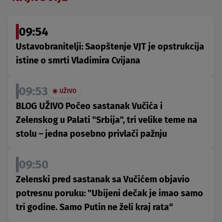
09:54
Ustavobranitelji: Saopštenje VJT je opstrukcija
istine o smrti Vladimira Cvijana
09:53
UŽIVO
BLOG UŽIVO Počeo sastanak Vučića i
Zelenskog u Palati "Srbija", tri velike teme na
stolu – jedna posebno privlači pažnju
09:50
Zelenski pred sastanak sa Vučićem objavio
potresnu poruku: "Ubijeni dečak je imao samo
tri godine. Samo Putin ne želi kraj rata“