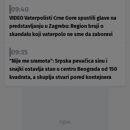
09:40
VIDEO Vaterpolisti Crne Gore spustili glave na
predstavljanju u Zagrebu: Region bruji o
skandalu koji vaterpolo ne sme da zaboravi
09:35
"Nije me sramota": Srpska pevačica sinu i
snajki ostavlja stan u centru Beograda od 150
kvadrata, a skuplja stvari pored kontejnera
Oglas