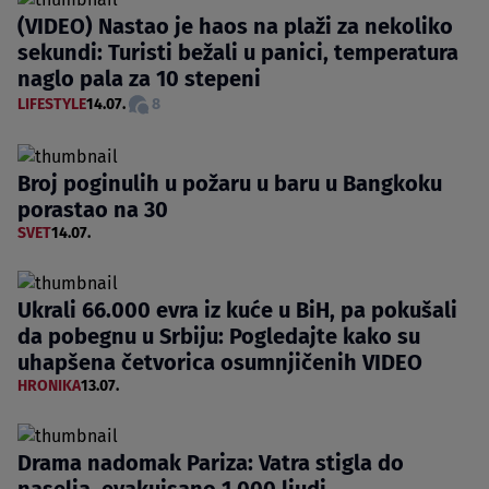
(VIDEO) Nastao je haos na plaži za nekoliko
sekundi: Turisti bežali u panici, temperatura
naglo pala za 10 stepeni
LIFESTYLE
14.07.
8
Broj poginulih u požaru u baru u Bangkoku
porastao na 30
SVET
14.07.
Ukrali 66.000 evra iz kuće u BiH, pa pokušali
da pobegnu u Srbiju: Pogledajte kako su
uhapšena četvorica osumnjičenih VIDEO
HRONIKA
13.07.
Drama nadomak Pariza: Vatra stigla do
naselja, evakuisano 1.000 ljudi