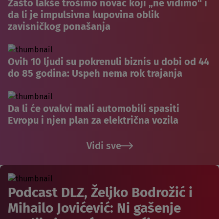
Zašto lakše trošimo novac koji „ne vidimo“ i
da li je impulsivna kupovina oblik
zavisničkog ponašanja
Ovih 10 ljudi su pokrenuli biznis u dobi od 44
do 85 godina: Uspeh nema rok trajanja
Da li će ovakvi mali automobili spasiti
Evropu i njen plan za električna vozila
Vidi sve
Podcast DLZ, Željko Bodrožić i
Mihailo Jovićević: Ni gašenje