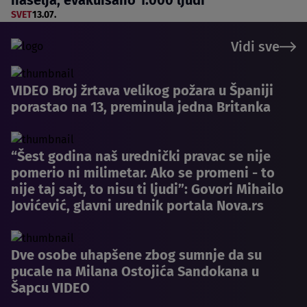
SVET
13.07.
Vidi sve
VIDEO Broj žrtava velikog požara u Španiji
porastao na 13, preminula jedna Britanka
“Šest godina naš urednički pravac se nije
pomerio ni milimetar. Ako se promeni - to
nije taj sajt, to nisu ti ljudi”: Govori Mihailo
Jovićević, glavni urednik portala Nova.rs
Dve osobe uhapšene zbog sumnje da su
pucale na Milana Ostojića Sandokana u
Šapcu VIDEO