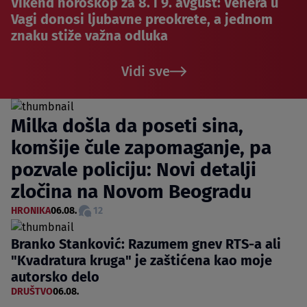
Vikend horoskop za 8. i 9. avgust: Venera u
Vagi donosi ljubavne preokrete, a jednom
znaku stiže važna odluka
Vidi sve
Milka došla da poseti sina,
komšije čule zapomaganje, pa
pozvale policiju: Novi detalji
zločina na Novom Beogradu
HRONIKA
06.08.
12
Branko Stanković: Razumem gnev RTS-a ali
"Kvadratura kruga" je zaštićena kao moje
autorsko delo
DRUŠTVO
06.08.