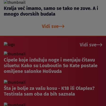
Kralja već imamo, samo se tako ne zove. A i
mnogo dvorskih budala
Vidi sve
Vidi sve
Cipele koje izdužuju noge i menjaju čitavu
siluetu: Kako su Louboutin So Kate postale
omiljene salonke Holivuda
Šta je bolje za vašu kosu - K18 ili Olaplex?
Testirala sam oba da bih saznala