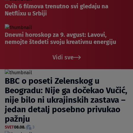
Ovih 6 filmova trenutno svi gledaju na
Netflixu u Srbiji
Dnevni horoskop za 9. avgust: Lavovi,
nemojte štedeti svoju kreativnu energiju
Vidi sve
BBC o poseti Zelenskog u
Beogradu: Nije ga dočekao Vučić,
nije bilo ni ukrajinskih zastava –
jedan detalj posebno privukao
pažnju
SVET
08.08.
3