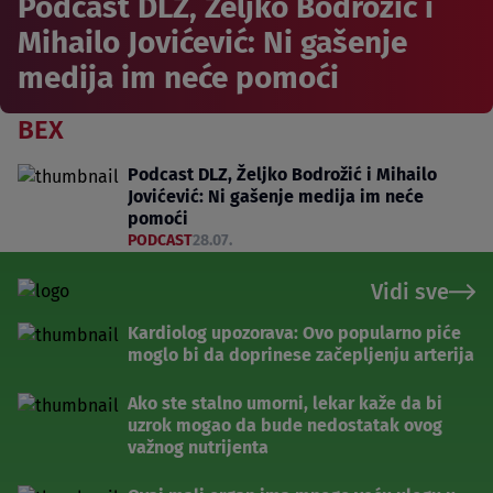
Podcast DLZ, Željko Bodrožić i
Mihailo Jovićević: Ni gašenje
medija im neće pomoći
BEX
Podcast DLZ, Željko Bodrožić i Mihailo
Jovićević: Ni gašenje medija im neće
pomoći
PODCAST
28.07.
Vidi sve
Kardiolog upozorava: Ovo popularno piće
moglo bi da doprinese začepljenju arterija
Ako ste stalno umorni, lekar kaže da bi
uzrok mogao da bude nedostatak ovog
važnog nutrijenta