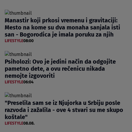
Manastir koji prkosi vremenu i gravitaciji:
Mesto na kome su dva monaha sanjala isti
san - Bogorodica je imala poruku za njih
LIFESTYLE
08:00
Psiholozi: Ovo je jedini način da odgojite
pametno dete, a ovu rečenicu nikada
nemojte izgovoriti
LIFESTYLE
06:04
"Preselila sam se iz Njujorka u Srbiju posle
razvoda i zažalila - ove 4 stvari su me skupo
koštale"
LIFESTYLE
08.08.