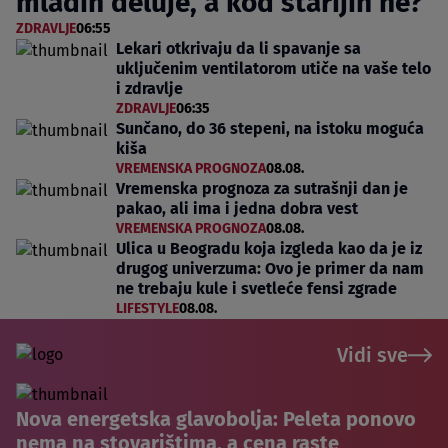
mladih deluje, a kod starijih ne?
ZDRAVLJE
06:55
Lekari otkrivaju da li spavanje sa
uključenim ventilatorom utiče na vaše telo
i zdravlje
ZDRAVLJE
06:35
Sunčano, do 36 stepeni, na istoku moguća
kiša
VREMENSKA PROGNOZA
08.08.
Vremenska prognoza za sutrašnji dan je
pakao, ali ima i jedna dobra vest
VREMENSKA PROGNOZA
08.08.
Ulica u Beogradu koja izgleda kao da je iz
drugog univerzuma: Ovo je primer da nam
ne trebaju kule i svetleće fensi zgrade
LIFESTYLE
08.08.
Vidi sve
Nova energetska glavobolja: Peleta ponovo
nema na stovarištima, a cena raste