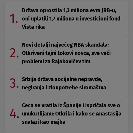
Država oprostila 1,3 miliona evra JRB-u,
1.
oni uplatili 1,7 miliona u investicioni fond
Vista rika
Novi detalji najvećeg NBA skandala:
2.
Otkriveni tajni tokovi novca, sve veći
problemi za Rajakovićev tim
3.
Srbija država socijalne nepravde,
negiranja i zloupotrebe siromaštva
Ceca se vratila iz Španije i ispričala sve o
4.
unuku Ilijanu: Otkrila i kako se Anastasija
snalazi kao majka