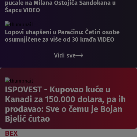
pucale na Milana Ostojića Sandokana u
Šapcu VIDEO
Lopovi uhapšeni u Paraćinu: Četiri osobe
osumnjičene za više od 30 krađa VIDEO
Vidi sve
ISPOVEST - Kupovao kuće u
Kanadi za 150.000 dolara, pa ih
prodavao: Sve o čemu je Bojan
Bjelić ćutao
BEX