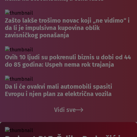
Zašto lakše trošimo novac koji „ne vidimo“ i
da li je impulsivna kupovina oblik
zavisničkog ponašanja
Ovih 10 ljudi su pokrenuli biznis u dobi od 44
do 85 godina: Uspeh nema rok trajanja
Da li će ovakvi mali automobili spasiti
Evropu i njen plan za električna vozila
Vidi sve