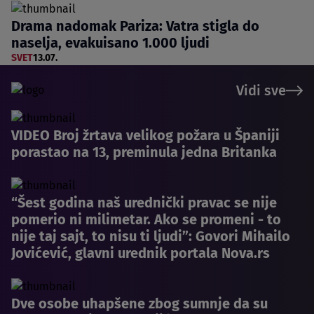
Drama nadomak Pariza: Vatra stigla do
naselja, evakuisano 1.000 ljudi
SVET
13.07.
Vidi sve
VIDEO Broj žrtava velikog požara u Španiji
porastao na 13, preminula jedna Britanka
“Šest godina naš urednički pravac se nije
pomerio ni milimetar. Ako se promeni - to
nije taj sajt, to nisu ti ljudi”: Govori Mihailo
Jovićević, glavni urednik portala Nova.rs
Dve osobe uhapšene zbog sumnje da su