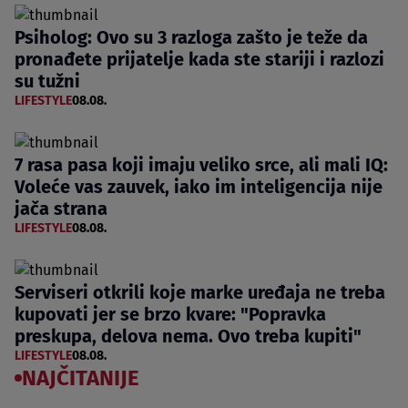
Psiholog: Ovo su 3 razloga zašto je teže da
pronađete prijatelje kada ste stariji i razlozi
su tužni
LIFESTYLE
08.08.
7 rasa pasa koji imaju veliko srce, ali mali IQ:
Voleće vas zauvek, iako im inteligencija nije
jača strana
LIFESTYLE
08.08.
Serviseri otkrili koje marke uređaja ne treba
kupovati jer se brzo kvare: "Popravka
preskupa, delova nema. Ovo treba kupiti"
LIFESTYLE
08.08.
NAJČITANIJE