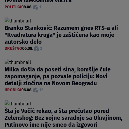
režima Aleksandra Vučića"
POLITIKA
08.08.
1
Branko Stanković: Razumem gnev RTS-a ali
"Kvadratura kruga" je zaštićena kao moje
autorsko delo
DRUŠTVO
06.08.
2
Milka došla da poseti sina, komšije čule
zapomaganje, pa pozvale policiju: Novi
detalji zločina na Novom Beogradu
HRONIKA
06.08.
12
Šta je Vučić rekao, a šta prećutao pored
Zelenskog: Bez vojne saradnje sa Ukrajinom,
Putinovo ime nije smeo da izgovori