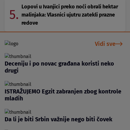
Lopovi u Ivanjici preko noći obrali hektar
5.
malinjaka: Vlasnici ujutru zatekli prazne
redove
Vidi sve
Deceniju i po novac građana koristi neko
drugi
ISTRAŽUJEMO Egzit zabranjen zbog kontrole
mladih
Da li je biti Srbin važnije nego biti čovek