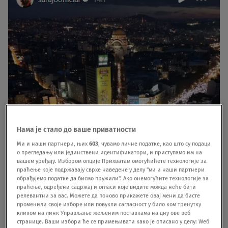
Нама је стало до ваше приватности
Ми и наши партнери, њих
603
, чувамо личне податке, као што су подаци
о прегледању или јединствени идентификатори, и приступамо им на
вашем уређају. Избором опције Прихватам омогућићете технологије за
праћење које подржавају сврхе наведене у делу "ми и наши партнери
обрађујемо податке да бисмо пружили". Ако онемогућите технологије за
праћење, одређени садржај и огласи које видите можда неће бити
релевантни за вас. Можете да поново прикажете овај мени да бисте
променили своје изборе или повукли сагласност у било ком тренутку
кликом на линк Управљање жељеним поставкама на дну ове веб
странице. Ваши избори ће се примењивати како је описано у делу: Wеб