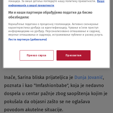
локација. За више детаља погледајте нашу политику приватности.
Више
информација о вашој приватности
Ми и наши партнери обрађујемо податке да бисмо
обезбедили:
Коришћење података о прецизној геолокацији. Активно скенирање
карактеристика уређаја за идентификацију. Чување и/или приступ
информацијама на уређају. Персонализовано оглашавање и садржај,
мерење оглашавања и садржаја, истраживање публике и развој услуга.
Листа партнера (добављача)
Приказ сврха
Прихватам
Printscreen/Instagram/sarajoofficial
|
Printscreen/Instagram/sarajoofficial
Inače, Sarina bliska prijateljica je
Dunja Jovanić
,
poznata i kao "Imfashionbabe", koja je nedavno
dospela u centar pažnje zbog saopštenja kojim je
pokušala da objasni zašto se ne oglašava
povodom akutelne situacije.