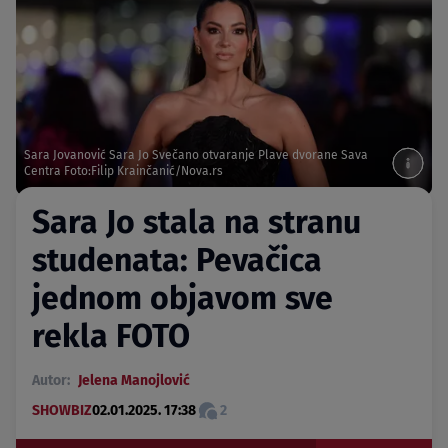
Sara Jovanović Sara Jo Svečano otvaranje Plave dvorane Sava
Centra Foto:Filip Krainčanić/Nova.rs
Sara Jo stala na stranu
studenata: Pevačica
jednom objavom sve
rekla FOTO
Autor:
Jelena Manojlović
SHOWBIZ
02.01.2025. 17:38
2