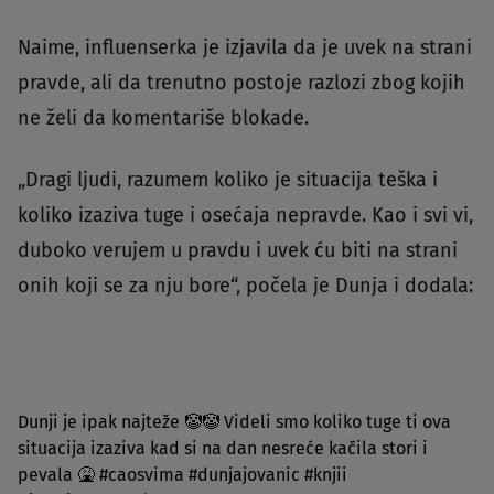
Naime, influenserka je izjavila da je uvek na strani
pravde, ali da trenutno postoje razlozi zbog kojih
ne želi da komentariše blokade.
„Dragi ljudi, razumem koliko je situacija teška i
koliko izaziva tuge i osećaja nepravde. Kao i svi vi,
duboko verujem u pravdu i uvek ću biti na strani
onih koji se za nju bore“, počela je Dunja i dodala:
Dunji je ipak najteže 🤡🤡 Videli smo koliko tuge ti ova
situacija izaziva kad si na dan nesreće kačila stori i
pevala 🤮
#caosvima
#dunjajovanic
#knjii