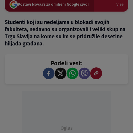
Postavi Nova.rs za omiljeni Google izvor
Više
Studenti koji su nedeljama u blokadi svojih
fakulteta, nedavno su organizovali i veliki skup na
Trgu Slavija na kome su im se pridružile desetine
hiljada građana.
Podeli vest:
Oglas