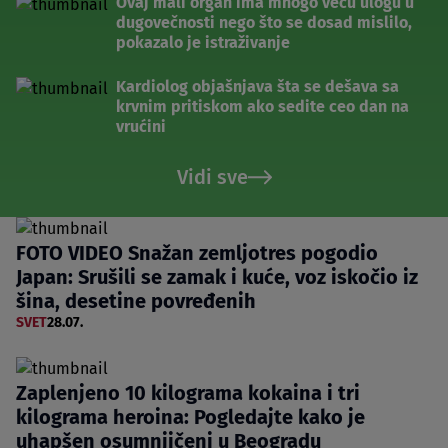
Ovaj mali organ ima mnogo veću ulogu u
dugovečnosti nego što se dosad mislilo,
pokazalo je istraživanje
Kardiolog objašnjava šta se dešava sa
krvnim pritiskom ako sedite ceo dan na
vrućini
Vidi sve
FOTO VIDEO Snažan zemljotres pogodio
Japan: Srušili se zamak i kuće, voz iskočio iz
šina, desetine povređenih
SVET
28.07.
Zaplenjeno 10 kilograma kokaina i tri
kilograma heroina: Pogledajte kako je
uhapšen osumnjičeni u Beogradu