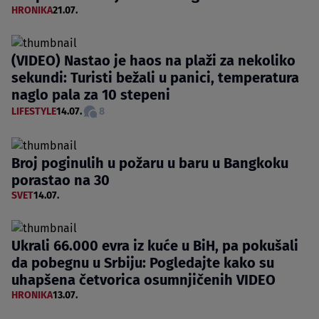
HRONIKA
21.07.
(VIDEO) Nastao je haos na plaži za nekoliko
sekundi: Turisti bežali u panici, temperatura
naglo pala za 10 stepeni
LIFESTYLE
14.07.
8
Broj poginulih u požaru u baru u Bangkoku
porastao na 30
SVET
14.07.
Ukrali 66.000 evra iz kuće u BiH, pa pokušali
da pobegnu u Srbiju: Pogledajte kako su
uhapšena četvorica osumnjičenih VIDEO
HRONIKA
13.07.