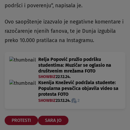
podršci i poverenju“, napisala je.
Ovo saopštenje izazvalo je negativne komentare i
razočarenje njenih fanova, te je Dunja izgubila
preko 10.000 pratilaca na Instagramu.
Relja Popović pružio podršku
studentima: Muzičar se oglasio na
društvenim mrežama FOTO
SHOWBIZ
22.12.24.
Ksenija Knežević podržala studente:
Popularna pevačica objavila video sa
protesta FOTO
SHOWBIZ
23.12.24.
2
PROTESTI
SARA JO