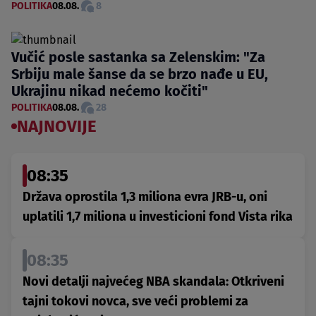
POLITIKA
08.08.
8
Vučić posle sastanka sa Zelenskim: "Za
Srbiju male šanse da se brzo nađe u EU,
Ukrajinu nikad nećemo kočiti"
POLITIKA
08.08.
28
NAJNOVIJE
08:35
Država oprostila 1,3 miliona evra JRB-u, oni
uplatili 1,7 miliona u investicioni fond Vista rika
08:35
Novi detalji najvećeg NBA skandala: Otkriveni
tajni tokovi novca, sve veći problemi za