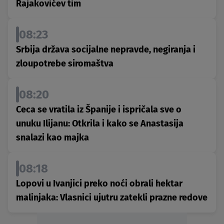
Rajakovićev tim
08:23
Srbija država socijalne nepravde, negiranja i
zloupotrebe siromaštva
08:20
Ceca se vratila iz Španije i ispričala sve o
unuku Ilijanu: Otkrila i kako se Anastasija
snalazi kao majka
08:18
Lopovi u Ivanjici preko noći obrali hektar
malinjaka: Vlasnici ujutru zatekli prazne redove