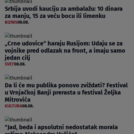
Srbija uvodi kauciju za ambalažu: 10 dinara
za manju, 15 za veću bocu ili limenku
BIZNIS
08.08.
„Crne udovice“ haraju Rusijom: Udaju se za
vojnike pred odlazak na front, a imaju samo
jedan cilj
SVET
08.08.
Da li će mu publika ponovo zviždati? Festival
u Vrnjačkoj Banji prerasta u festival Željka
Mitrovića
KULTURA
08.08.
"Jad, beda i apsolutni nedostatak morala