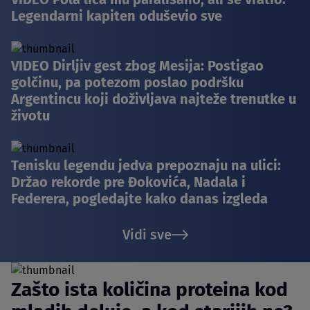
Legendarni kapiten oduševio sve
VIDEO Dirljiv gest zbog Mesija: Postigao
golčinu, pa potezom poslao podršku
Argentincu koji doživljava najteže trenutke u
životu
Tenisku legendu jedva prepoznaju na ulici:
Držao rekorde pre Đokovića, Nadala i
Federera, pogledajte kako danas izgleda
Vidi sve
Zašto ista količina proteina kod