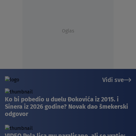
Oglas
Vidi sve
Ko bi pobedio u duelu Đokovića iz 2015. i
Sinera iz 2026 godine? Novak dao šmekerski
odgovor
VIDEO Pola lica mu paralisano, ali se vratio: