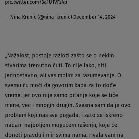
pic.twitter.com/3a1U1VFz4p
— Nina Krunić (@nina_krunic)
December 14, 2024
„Nažalost, postoje razlozi zašto se o nekim
stvarima trenutno ćuti. To nije lako, niti
jednostavno, ali vas molim za razumevanje. O
svemu ću moći da govorim kada za to dođe
vreme, jer ovo nije samo pitanje koje se tiče
mene, već i mnogih drugih. Svesna sam da je ovo
problem koji nas sve pogađa, i zato se iskreno
nadam najboljem mogućem rešenju, koje će
doneti pravdu i mir svima nama. Hvala vam na