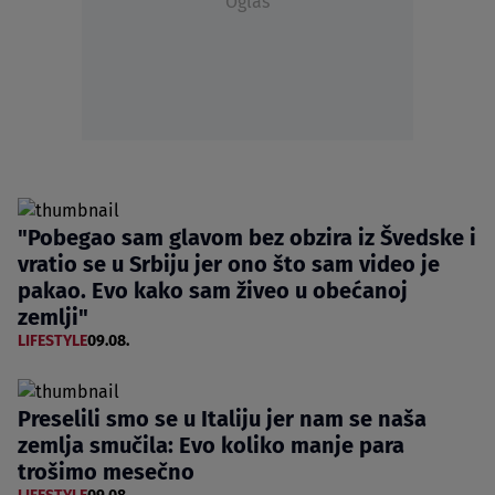
Oglas
"Pobegao sam glavom bez obzira iz Švedske i
vratio se u Srbiju jer ono što sam video je
pakao. Evo kako sam živeo u obećanoj
zemlji"
LIFESTYLE
09.08.
Preselili smo se u Italiju jer nam se naša
zemlja smučila: Evo koliko manje para
trošimo mesečno