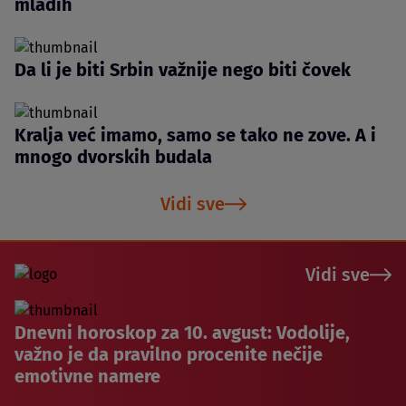
mladih
Da li je biti Srbin važnije nego biti čovek
Kralja već imamo, samo se tako ne zove. A i
mnogo dvorskih budala
Vidi sve
Vidi sve
Dnevni horoskop za 10. avgust: Vodolije,
važno je da pravilno procenite nečije
emotivne namere