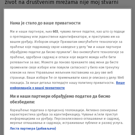
život na društvenim mrežama nije moj stvarni
život. Iza blještavih nastupa i luksuznog života
krila se jedna velika tajna, ali nisam želela da ljudi
Нама је стало до ваше приватности
koji su verovali u mene i moje sposobnosti
Ми и наши партнери, њих
603
, чувамо личне податке, као што су подаци
о прегледању или јединствени идентификатори, и приступамо им на
pomisle da sam slaba", dodala je ona."Anksioznost
вашем уређају. Избором опције Прихватам омогућићете технологије за
праћење које подржавају сврхе наведене у делу "ми и наши партнери
je ranija bila stvar koja mi je oduzimala život,
обрађујемо податке да бисмо пружили". Ако онемогућите технологије за
праћење, одређени садржај и огласи које видите можда неће бити
humor, kreativnost, radost, poverenje u samu sebe
релевантни за вас. Можете да поново прикажете овај мени да бисте
променили своје изборе или повукли сагласност у било ком тренутку
i druge stvari. Znam da ona samo želi da me
кликом на линк Управљање жељеним поставкама на дну ове веб
странице. Ваши избори ће се примењивати како је описано у делу: Wеб
zaštiti, ali joj ne dajem puno pažnje. I sigurno joj
локација. За више детаља погледајте нашу политику приватности.
Више
više ne dopuštam da umesto mene donosi
информација о вашој приватности
Ми и наши партнери обрађујемо податке да бисмо
odluke", zaključila je pevačica.Pratite portal
обезбедили:
Nova.rs i na društvenim
Коришћење података о прецизној геолокацији. Активно скенирање
карактеристика уређаја за идентификацију. Чување и/или приступ
mrežama
Instagram
,
Fejsbuk
i
Tviter
.
информацијама на уређају. Персонализовано оглашавање и садржај,
мерење оглашавања и садржаја, истраживање публике и развој услуга.
Листа партнера (добављача)