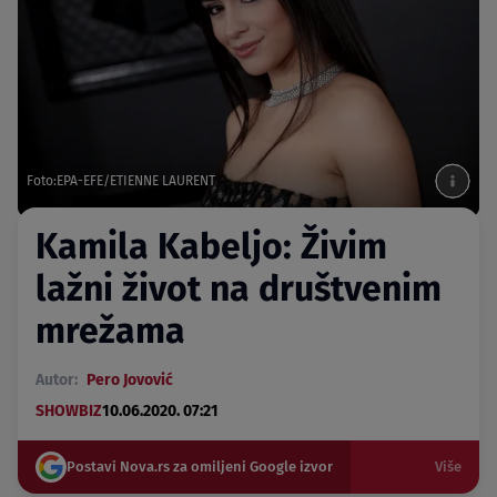
Foto:EPA-EFE/ETIENNE LAURENT
Kamila Kabeljo: Živim
lažni život na društvenim
mrežama
Autor:
Pero Jovović
SHOWBIZ
10.06.2020. 07:21
Postavi Nova.rs za omiljeni Google izvor
Više