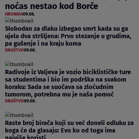
noćas nestao kod Borče
HRONIKA
09.08.
Slobodan za dlaku izbegao smrt kada su ga
ujela dva stršljena: Prvo stezanje u grudima,
pa gušenje i na kraju koma
DRUŠTVO
09.08.
Radivoje iz Valjeva je vozio biciklističke ture
sa studentima i bio im podrška na svakom
koraku: Sada se suočava sa zloćudnim
tumorom, potrebna mu je naša pomoć
DRUŠTVO
09.08.
Raste broj birača koji su već doneli odluku za
koga će da glasaju: Evo ko od toga ima
najviše koristi