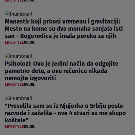
LIFESTYLE
09.08.
Manastir koji prkosi vremenu i gravitaciji:
Mesto na kome su dva monaha sanjala isti
san - Bogorodica je imala poruku za njih
LIFESTYLE
09.08.
Psiholozi: Ovo je jedini način da odgojite
pametno dete, a ovu rečenicu nikada
nemojte izgovoriti
LIFESTYLE
09.08.
"Preselila sam se iz Njujorka u Srbiju posle
razvoda i zažalila - ove 4 stvari su me skupo
koštale"
LIFESTYLE
08.08.