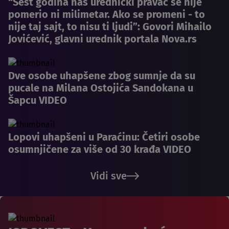
“Šest godina naš urednički pravac se nije
pomerio ni milimetar. Ako se promeni - to
nije taj sajt, to nisu ti ljudi”: Govori Mihailo
Jovićević, glavni urednik portala Nova.rs
Dve osobe uhapšene zbog sumnje da su
pucale na Milana Ostojića Sandokana u
Šapcu VIDEO
Lopovi uhapšeni u Paraćinu: Četiri osobe
osumnjičene za više od 30 krađa VIDEO
Vidi sve