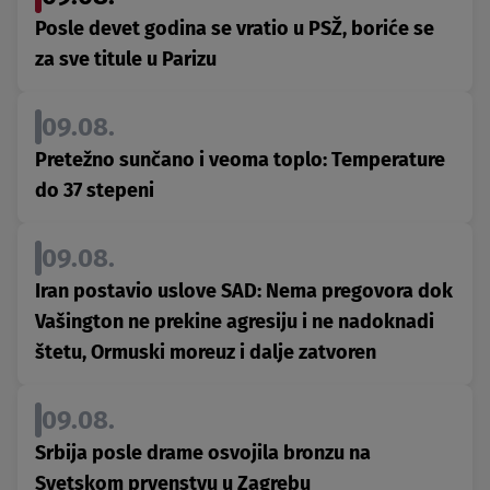
Posle devet godina se vratio u PSŽ, boriće se
za sve titule u Parizu
09.08.
Pretežno sunčano i veoma toplo: Temperature
do 37 stepeni
09.08.
Iran postavio uslove SAD: Nema pregovora dok
Vašington ne prekine agresiju i ne nadoknadi
štetu, Ormuski moreuz i dalje zatvoren
09.08.
Srbija posle drame osvojila bronzu na
Svetskom prvenstvu u Zagrebu