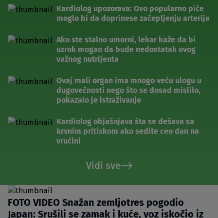
Kardiolog upozorava: Ovo popularno piće
moglo bi da doprinese začepljenju arterija
Ako ste stalno umorni, lekar kaže da bi
uzrok mogao da bude nedostatak ovog
važnog nutrijenta
Ovaj mali organ ima mnogo veću ulogu u
dugovečnosti nego što se dosad mislilo,
pokazalo je istraživanje
Kardiolog objašnjava šta se dešava sa
krvnim pritiskom ako sedite ceo dan na
vrućini
Vidi sve
FOTO VIDEO Snažan zemljotres pogodio
Japan: Srušili se zamak i kuće, voz iskočio iz