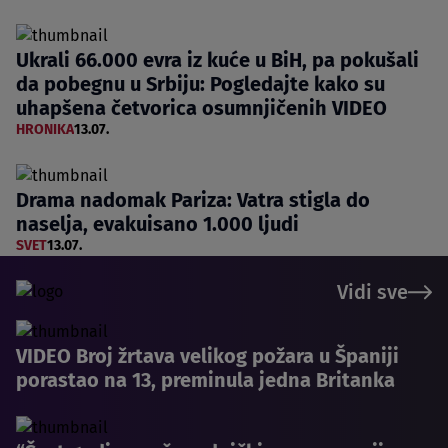
Ukrali 66.000 evra iz kuće u BiH, pa pokušali
da pobegnu u Srbiju: Pogledajte kako su
uhapšena četvorica osumnjičenih VIDEO
HRONIKA
13.07.
Drama nadomak Pariza: Vatra stigla do
naselja, evakuisano 1.000 ljudi
SVET
13.07.
Vidi sve
VIDEO Broj žrtava velikog požara u Španiji
porastao na 13, preminula jedna Britanka