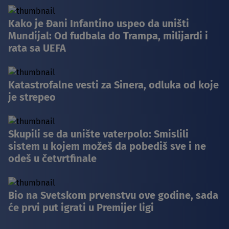
Kako je Đani Infantino uspeo da uništi
Mundijal: Od fudbala do Trampa, milijardi i
rata sa UEFA
Katastrofalne vesti za Sinera, odluka od koje
je strepeo
Skupili se da unište vaterpolo: Smislili
sistem u kojem možeš da pobediš sve i ne
odeš u četvrtfinale
Bio na Svetskom prvenstvu ove godine, sada
će prvi put igrati u Premijer ligi