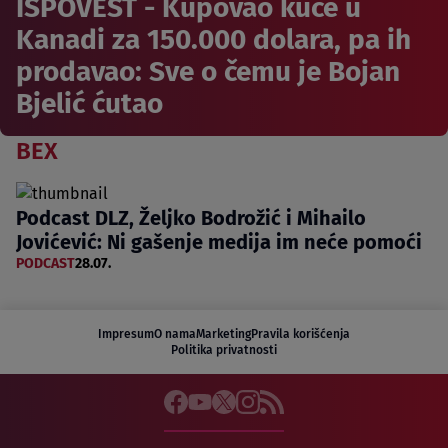
ISPOVEST - Kupovao kuće u
Kanadi za 150.000 dolara, pa ih
prodavao: Sve o čemu je Bojan
Bjelić ćutao
BEX
Podcast DLZ, Željko Bodrožić i Mihailo
Jovićević: Ni gašenje medija im neće pomoći
PODCAST
28.07.
Impresum
O nama
Marketing
Pravila korišćenja
Politika privatnosti