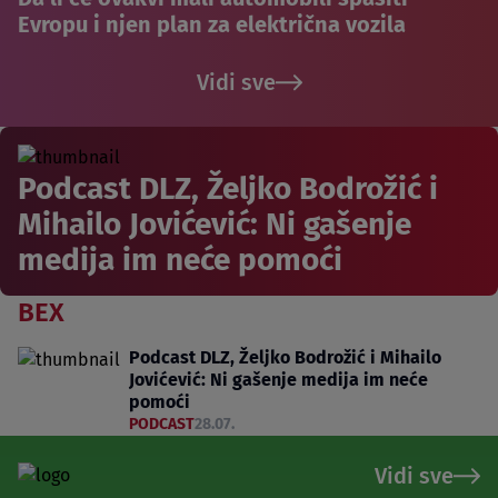
Evropu i njen plan za električna vozila
Vidi sve
Podcast DLZ, Željko Bodrožić i
Mihailo Jovićević: Ni gašenje
medija im neće pomoći
BEX
Podcast DLZ, Željko Bodrožić i Mihailo
Jovićević: Ni gašenje medija im neće
pomoći
PODCAST
28.07.
Vidi sve