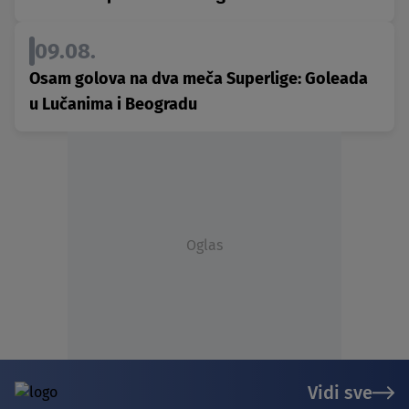
09.08.
Osam golova na dva meča Superlige: Goleada
u Lučanima i Beogradu
Oglas
Vidi sve