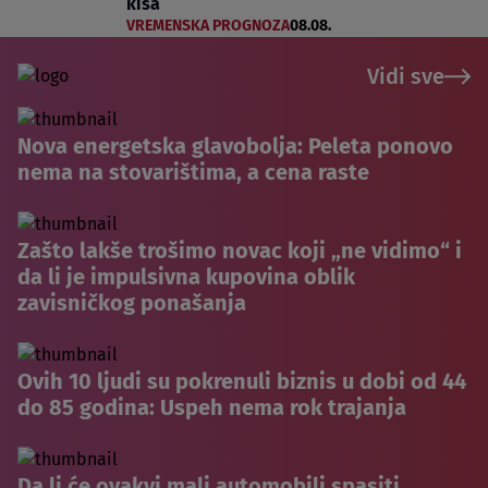
kiša
VREMENSKA PROGNOZA
08.08.
Vidi sve
Nova energetska glavobolja: Peleta ponovo
nema na stovarištima, a cena raste
Zašto lakše trošimo novac koji „ne vidimo“ i
da li je impulsivna kupovina oblik
zavisničkog ponašanja
Ovih 10 ljudi su pokrenuli biznis u dobi od 44
do 85 godina: Uspeh nema rok trajanja
Da li će ovakvi mali automobili spasiti