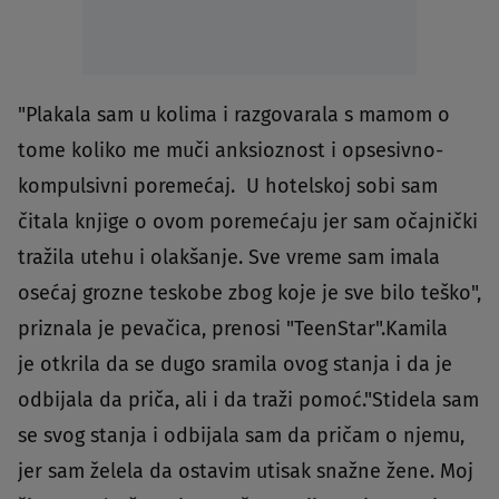
"Plakala sam u kolima i razgovarala s mamom o
tome koliko me muči anksioznost i opsesivno-
kompulsivni poremećaj. U hotelskoj sobi sam
čitala knjige o ovom poremećaju jer sam očajnički
tražila utehu i olakšanje. Sve vreme sam imala
osećaj grozne teskobe zbog koje je sve bilo teško",
priznala je pevačica, prenosi "TeenStar".Kamila
je otkrila da se dugo sramila ovog stanja i da je
odbijala da priča, ali i da traži pomoć."Stidela sam
se svog stanja i odbijala sam da pričam o njemu,
jer sam želela da ostavim utisak snažne žene. Moj