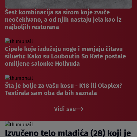
Šest kombinacija sa sirom koje zvuče
neočekivano, a od njih nastaju jela kao iz
najboljih restorana
Cipele koje izdužuju noge i menjaju čitavu
siluetu: Kako su Louboutin So Kate postale
omiljene salonke Holivuda
Šta je bolje za vašu kosu - K18 ili Olaplex?
Testirala sam oba da bih saznala
Vidi sve
Izvučeno telo mladića (28) koji je