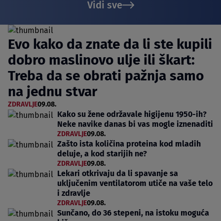
Vidi sve
Evo kako da znate da li ste kupili
dobro maslinovo ulje ili škart:
Treba da se obrati pažnja samo
na jednu stvar
ZDRAVLJE
09.08.
Kako su žene održavale higijenu 1950-ih?
Neke navike danas bi vas mogle iznenaditi
ZDRAVLJE
09.08.
Zašto ista količina proteina kod mladih
deluje, a kod starijih ne?
ZDRAVLJE
09.08.
Lekari otkrivaju da li spavanje sa
uključenim ventilatorom utiče na vaše telo
i zdravlje
ZDRAVLJE
09.08.
Sunčano, do 36 stepeni, na istoku moguća