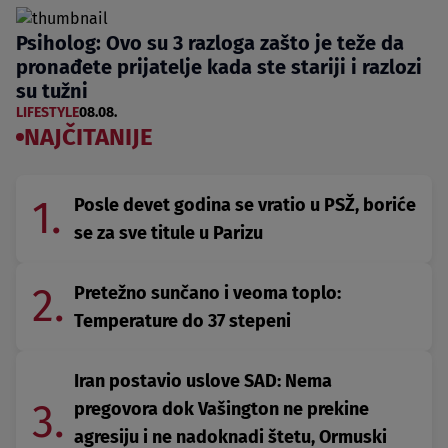
Psiholog: Ovo su 3 razloga zašto je teže da
pronađete prijatelje kada ste stariji i razlozi
su tužni
LIFESTYLE
08.08.
NAJČITANIJE
1.
Posle devet godina se vratio u PSŽ, boriće
se za sve titule u Parizu
2.
Pretežno sunčano i veoma toplo:
Temperature do 37 stepeni
Iran postavio uslove SAD: Nema
3.
pregovora dok Vašington ne prekine
agresiju i ne nadoknadi štetu, Ormuski