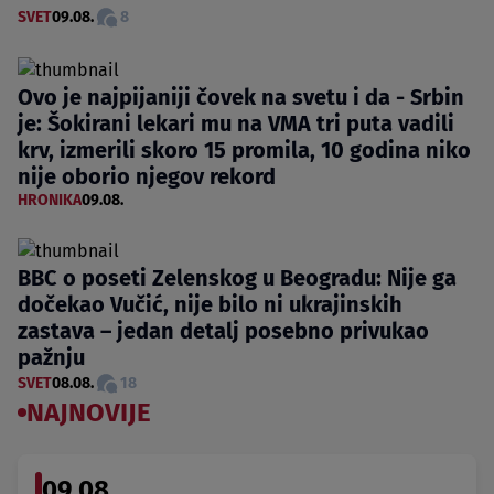
SVET
09.08.
8
Ovo je najpijaniji čovek na svetu i da - Srbin
je: Šokirani lekari mu na VMA tri puta vadili
krv, izmerili skoro 15 promila, 10 godina niko
nije oborio njegov rekord
HRONIKA
09.08.
BBC o poseti Zelenskog u Beogradu: Nije ga
dočekao Vučić, nije bilo ni ukrajinskih
zastava – jedan detalj posebno privukao
pažnju
SVET
08.08.
18
NAJNOVIJE
09.08.