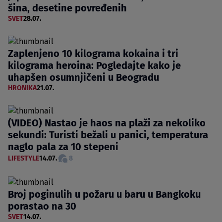
šina, desetine povređenih
SVET
28.07.
Zaplenjeno 10 kilograma kokaina i tri
kilograma heroina: Pogledajte kako je
uhapšen osumnjičeni u Beogradu
HRONIKA
21.07.
(VIDEO) Nastao je haos na plaži za nekoliko
sekundi: Turisti bežali u panici, temperatura
naglo pala za 10 stepeni
LIFESTYLE
14.07.
8
Broj poginulih u požaru u baru u Bangkoku
porastao na 30
SVET
14.07.