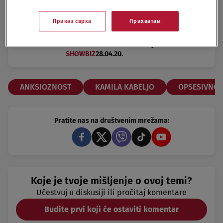
Kamila Kabeljo: Moja borba s
anksioznošću
Приказ сврха
Прихватам
SHOWBIZ
04.06.20.
Posle nekoliko meseci veze, Šon i
Kamila kreću da žive zajedno
SHOWBIZ
28.04.20.
ANKSIOZNOST
KAMILA KABELJO
OPSESIVNO-
Pratite nas na društvenim mrežama:
Koje je tvoje mišljenje o ovoj temi?
Učestvuj u diskusiji ili pročitaj komentare
Budite prvi koji će ostaviti komentar