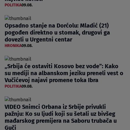
POLITIKA
09.08.
Opsadno stanje na Dorćolu: Mladić (21)
pogođen direktno u stomak, drugovi ga
dovezli u Urgentni centar
HRONIKA
09.08.
„Srbija će ostaviti Kosovo bez vode”: Kako
su mediji na albanskom jeziku preneli vest o
Vučićevoj najavi promene toka Ibra
POLITIKA
09.08.
VIDEO Snimci Orbana iz Srbije privukli
pažnju: Ko su ljudi koji su šetali uz bivšeg
mađarskog premijera na Saboru trubača u
Guči