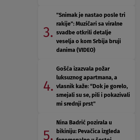
"Snimak je nastao posle tri
rakije": Muzičari sa viralne
3.
svadbe otkrili detalje
veselja o kom Srbija bruji
danima (VIDEO)
Gošća izazvala požar
luksuznog apartmana, a
4.
vlasnik kaže: “Dok je gorelo,
smejali su se, pili i pokazivali
mi srednji prst"
Nina Badrić pozirala u
5.
bikiniju: Pevačica izgleda