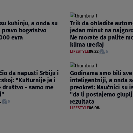
 su kuhinju, a onda su
Trik da ohladite autom
a pravo bogatstvo
jedan minut na najgoroj
000 evra
Ne morate da palite mot
klima uređaj
LIFESTYLE
09:22
6
čio da napusti Srbiju i
Godinama smo bili sve
tskoj: "Kulturnije je i
inteligentniji, a onda 
e društvo - samo me
preokret: Naučnici su is
i"
"da li postajemo gluplj
rezultata
.
9
LIFESTYLE
06.08.