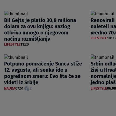
Bil Gejts je platio 30,8 miliona
Renovirali
dolara za ovu knjigu: Razlog
naleteli n
otkriva mnogo o njegovom
vredno 70.
načinu razmišljanja
LIFESTYLE
10:03
LIFESTYLE
11:20
Potpuno pomračenje Sunca stiže
Srbin odlu
12. avgusta, ali senka ide u
živi u Hrva
pogrešnom smeru: Evo šta će se
normalnij
videti iz Srbije
jedno plaš
NAUKA
07:51
2
LIFESTYLE
06.08