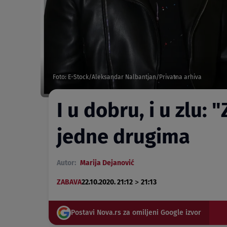
Foto: E-Stock/Aleksandar Nalbantjan/Privatna arhiva
I u dobru, i u zlu
jedne drugima
Autor:
Marija Dejanović
>
ZABAVA
22.10.2020. 21:12
21:13
Postavi Nova.rs za omiljeni Google izvor