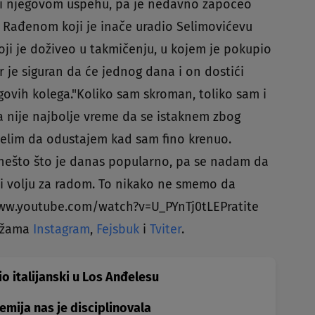
eti njegovom uspehu, pa je nedavno započeo
Rađenom koji je inače uradio Selimovićevu
ji je doživeo u takmičenju, u kojem je pokupio
or je siguran da će jednog dana i on dostići
govih kolega."Koliko sam skroman, toliko sam i
 nije najbolje vreme da se istaknem zbog
 želim da odustajem kad sam fino krenuo.
nešto što je danas popularno, pa se nadam da
 i volju za radom. To nikako ne smemo da
/www.youtube.com/watch?v=U_PYnTj0tLEPratite
režama
Instagram
,
Fejsbuk
i
Tviter
.
o italijanski u Los Anđelesu
emija nas je disciplinovala