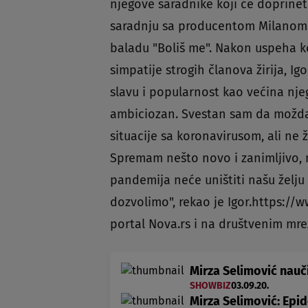
njegove saradnike koji će doprin
saradnju sa producentom Milanom 
baladu "Boliš me". Nakon uspeha ko
simpatije strogih članova žirija, Ig
slavu i popularnost kao većina nje
ambiciozan. Svestan sam da možda
situacije sa koronavirusom, ali ne
Spremam nešto novo i zanimljivo, 
pandemija neće uništiti našu želju
dozvolimo", rekao je Igor.https:/
portal Nova.rs i na društvenim m
Mirza Selimović nauči
SHOWBIZ
03.09.20.
Mirza Selimović: Epid