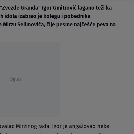
"Zvezde Granda" Igor Gmitrović lagano teži ka
ih idola izabrao je kolegu i pobednika
Mirzu Selimovića, čije pesme najčešće peva na
Oglas
tovalac Mirzinog rada, Igor je angažovao neke