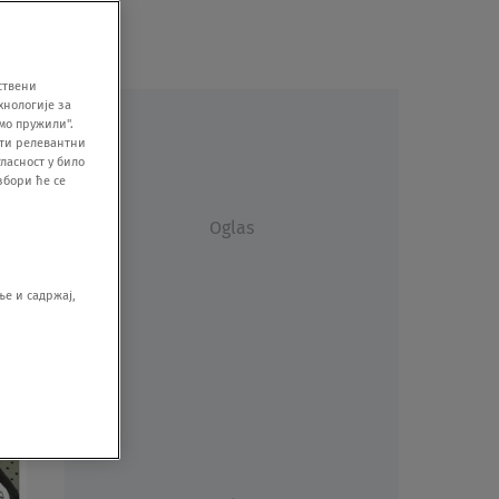
ствени
хнологије за
мо пружили".
ити релевантни
ласност у било
збори ће се
Oglas
е и садржај,