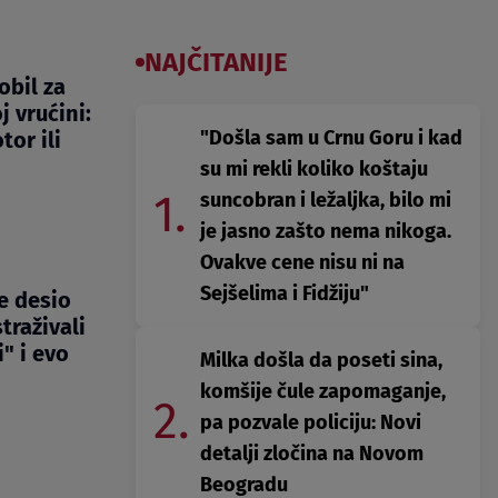
NAJČITANIJE
obil za
 vrućini:
"Došla sam u Crnu Goru i kad
or ili
su mi rekli koliko koštaju
1.
suncobran i ležaljka, bilo mi
je jasno zašto nema nikoga.
Ovakve cene nisu ni na
Sejšelima i Fidžiju"
se desio
traživali
i" i evo
Milka došla da poseti sina,
komšije čule zapomaganje,
2.
pa pozvale policiju: Novi
detalji zločina na Novom
Beogradu