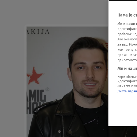
Нама је с
Ми и наши 
идентификат
праћење кој
Ако онемогу
за вас. Мож
ком тренутк
примењивати
приватност
Ми и наш
Коришћење п
идентификац
мерење огла
Листа парт