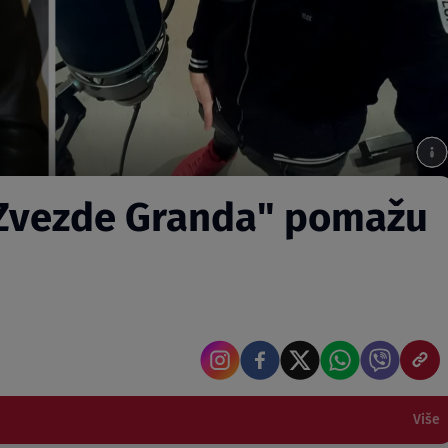
: "Zvezde Granda" pomažu
Više