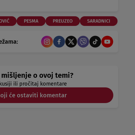
OVIĆ
PESMA
PREUZEO
SARADNICI
režama:
 mišljenje o ovoj temi?
kusiji ili pročitaj komentare
koji će ostaviti komentar