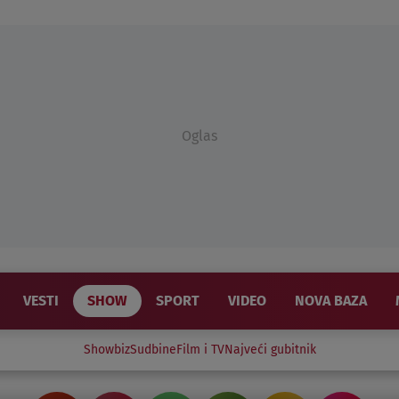
Oglas
VESTI
SHOW
SPORT
VIDEO
NOVA BAZA
Showbiz
Sudbine
Film i TV
Najveći gubitnik