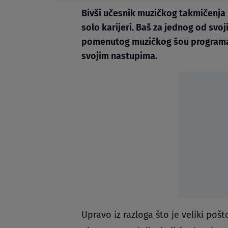
Bivši učesnik muzičkog takmičenja 
solo karijeri. Baš za jednog od svoj
pomenutog muzičkog šou programa 
svojim nastupima.
Upravo iz razloga što je veliki poš