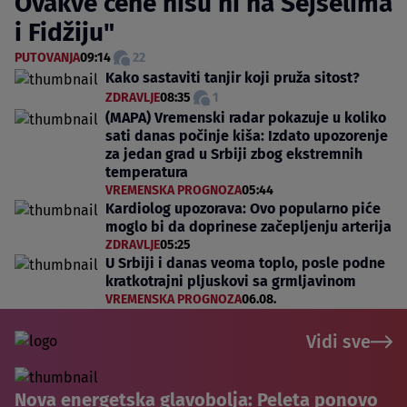
Ovakve cene nisu ni na Sejšelima
i Fidžiju"
PUTOVANJA
09:14
22
Kako sastaviti tanjir koji pruža sitost?
ZDRAVLJE
08:35
1
(MAPA) Vremenski radar pokazuje u koliko
sati danas počinje kiša: Izdato upozorenje
za jedan grad u Srbiji zbog ekstremnih
temperatura
VREMENSKA PROGNOZA
05:44
Kardiolog upozorava: Ovo popularno piće
moglo bi da doprinese začepljenju arterija
ZDRAVLJE
05:25
U Srbiji i danas veoma toplo, posle podne
kratkotrajni pljuskovi sa grmljavinom
VREMENSKA PROGNOZA
06.08.
Vidi sve
Nova energetska glavobolja: Peleta ponovo