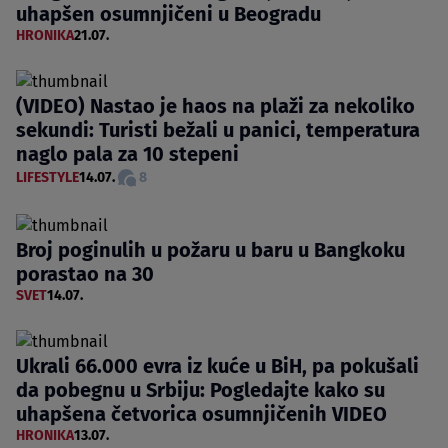
uhapšen osumnjičeni u Beogradu
HRONIKA
21.07.
(VIDEO) Nastao je haos na plaži za nekoliko
sekundi: Turisti bežali u panici, temperatura
naglo pala za 10 stepeni
LIFESTYLE
14.07.
8
Broj poginulih u požaru u baru u Bangkoku
porastao na 30
SVET
14.07.
Ukrali 66.000 evra iz kuće u BiH, pa pokušali
da pobegnu u Srbiju: Pogledajte kako su
uhapšena četvorica osumnjičenih VIDEO
HRONIKA
13.07.