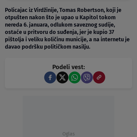
Policajac iz Virdžinije, Tomas Robertson, koji je
otpušten nakon što je upao u Kapitol tokom
nereda 6. januara, odlukom saveznog sudije,
ostaće u pritvoru do suđenja, jer je kupio 37
pištolja i veliku količinu municije, a na internetu je
davao podršku političkom nasilju.
Podeli vest:
Oglas