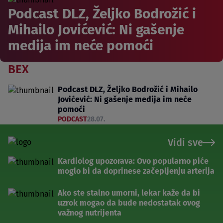
Podcast DLZ, Željko Bodrožić i
Mihailo Jovićević: Ni gašenje
medija im neće pomoći
BEX
Podcast DLZ, Željko Bodrožić i Mihailo
Jovićević: Ni gašenje medija im neće
pomoći
PODCAST
28.07.
Vidi sve
Kardiolog upozorava: Ovo popularno piće
moglo bi da doprinese začepljenju arterija
Ako ste stalno umorni, lekar kaže da bi
uzrok mogao da bude nedostatak ovog
važnog nutrijenta