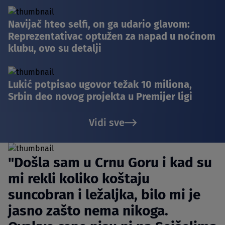
Navijač hteo selfi, on ga udario glavom:
Reprezentativac optužen za napad u noćnom
klubu, ovo su detalji
Lukić potpisao ugovor težak 10 miliona,
Srbin deo novog projekta u Premijer ligi
Vidi sve
"Došla sam u Crnu Goru i kad su
mi rekli koliko koštaju
suncobran i ležaljka, bilo mi je
jasno zašto nema nikoga.