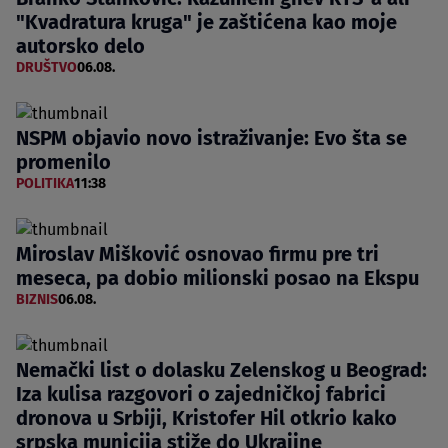
"Kvadratura kruga" je zaštićena kao moje
autorsko delo
DRUŠTVO
06.08.
NSPM objavio novo istraživanje: Evo šta se
promenilo
POLITIKA
11:38
Miroslav Mišković osnovao firmu pre tri
meseca, pa dobio milionski posao na Ekspu
BIZNIS
06.08.
Nemački list o dolasku Zelenskog u Beograd:
Iza kulisa razgovori o zajedničkoj fabrici
dronova u Srbiji, Kristofer Hil otkrio kako
srpska municija stiže do Ukrajine