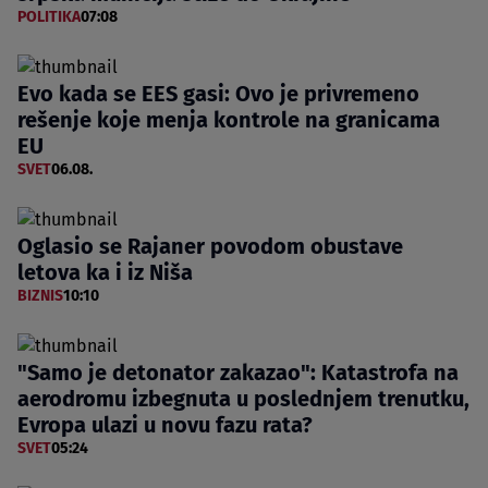
POLITIKA
07:08
Evo kada se EES gasi: Ovo je privremeno
rešenje koje menja kontrole na granicama
EU
SVET
06.08.
Oglasio se Rajaner povodom obustave
letova ka i iz Niša
BIZNIS
10:10
"Samo je detonator zakazao": Katastrofa na
aerodromu izbegnuta u poslednjem trenutku,
Evropa ulazi u novu fazu rata?
SVET
05:24