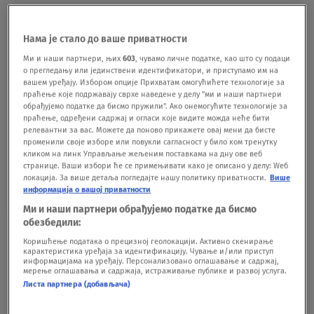
ne reši slučaj, što bi moglo da potraje mesecima, a
možda i do 2022. godine, dodaje CNN.Njegov
Нама је стало до ваше приватности
advokat je izjavio da je Robertson u samici, zbog
Ми и наши партнери, њих
603
, чувамо личне податке, као што су подаци
о прегледању или јединствени идентификатори, и приступамо им на
njegove bezbednosti, jer je bivši
вашем уређају. Избором опције Прихватам омогућићете технологије за
праћење које подржавају сврхе наведене у делу "ми и наши партнери
policajac.Tužilaštvo je navelo da je Robertson i
обрађујемо податке да бисмо пружили". Ако онемогућите технологије за
праћење, одређени садржај и огласи које видите можда неће бити
posle 6. januara pozivao na nasilje.
***
Pratite nas i
релевантни за вас. Можете да поново прикажете овај мени да бисте
променили своје изборе или повукли сагласност у било ком тренутку
na društvenim
кликом на линк Управљање жељеним поставкама на дну ове веб
странице. Ваши избори ће се примењивати како је описано у делу: Wеб
mrežama:
Facebook
Twitter
Instagram
локација. За више детаља погледајте нашу политику приватности.
Више
информација о вашој приватности
Ми и наши партнери обрађујемо податке да бисмо
Napadaču na Kapitol odbijeno
обезбедили:
puštanje iz pritvora
Коришћење података о прецизној геолокацији. Активно скенирање
SVET
06.07.21.
карактеристика уређаја за идентификацију. Чување и/или приступ
SAD: Konačno ukonjena ograda kod
информацијама на уређају. Персонализовано оглашавање и садржај,
мерење оглашавања и садржаја, истраживање публике и развој услуга.
Kapitola
Листа партнера (добављача)
SVET
11.07.21.
Policajci svedočili pred komisijom o