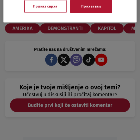
napadu na Kapitol
Приказ сврха
Прихватам
SVET
28.07.21.
AMERIKA
DEMONSTRANTI
KAPITOL
MUN
Pratite nas na društvenim mrežama:
Koje je tvoje mišljenje o ovoj temi?
Učestvuj u diskusiji ili pročitaj komentare
Budite prvi koji će ostaviti komentar