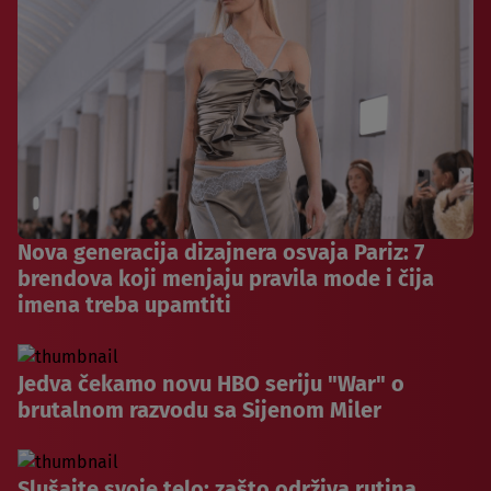
Nova generacija dizajnera osvaja Pariz: 7
brendova koji menjaju pravila mode i čija
imena treba upamtiti
Jedva čekamo novu HBO seriju "War" o
brutalnom razvodu sa Sijenom Miler
Slušajte svoje telo: zašto održiva rutina