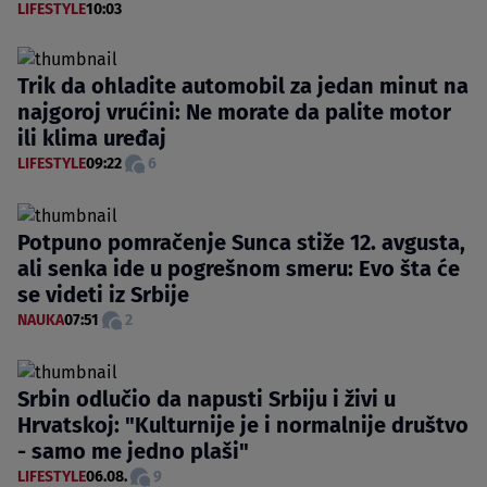
LIFESTYLE
10:03
Trik da ohladite automobil za jedan minut na
najgoroj vrućini: Ne morate da palite motor
ili klima uređaj
LIFESTYLE
09:22
6
Potpuno pomračenje Sunca stiže 12. avgusta,
ali senka ide u pogrešnom smeru: Evo šta će
se videti iz Srbije
NAUKA
07:51
2
Srbin odlučio da napusti Srbiju i živi u
Hrvatskoj: "Kulturnije je i normalnije društvo
- samo me jedno plaši"
LIFESTYLE
06.08.
9