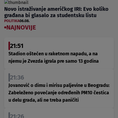
Novo istraživanje američkog IRI: Evo koliko
građana bi glasalo za studentsku listu
POLITIKA
06.08.
NAJNOVIJE
21:51
Stadion oštećen u raketnom napadu, a na
njemu je Zvezda igrala pre samo 13 godina
21:36
Jovanović o dimu i mirisu paljevine u Beogradu:
Zabeleženo povećanje određenih PM10 čestica
u delu grada, ali ne treba paničiti
21:26