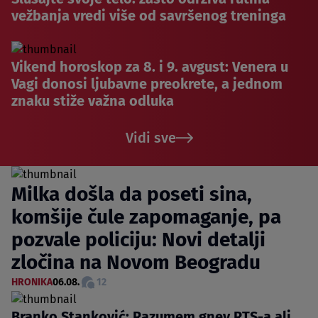
vežbanja vredi više od savršenog treninga
Vikend horoskop za 8. i 9. avgust: Venera u
Vagi donosi ljubavne preokrete, a jednom
znaku stiže važna odluka
Vidi sve
Milka došla da poseti sina,
komšije čule zapomaganje, pa
pozvale policiju: Novi detalji
zločina na Novom Beogradu
HRONIKA
06.08.
12
Branko Stanković: Razumem gnev RTS-a ali