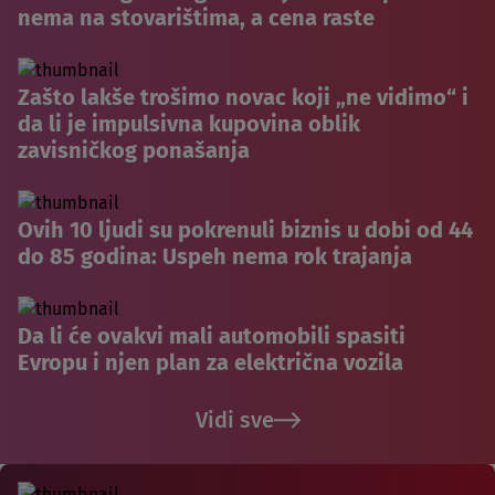
nema na stovarištima, a cena raste
Zašto lakše trošimo novac koji „ne vidimo“ i
da li je impulsivna kupovina oblik
zavisničkog ponašanja
Ovih 10 ljudi su pokrenuli biznis u dobi od 44
do 85 godina: Uspeh nema rok trajanja
Da li će ovakvi mali automobili spasiti
Evropu i njen plan za električna vozila
Vidi sve