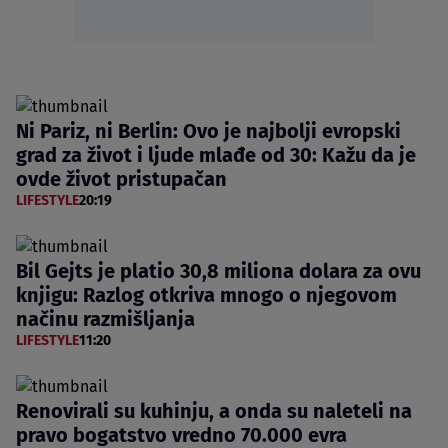
Ni Pariz, ni Berlin: Ovo je najbolji evropski
grad za život i ljude mlađe od 30: Kažu da je
ovde život pristupačan
LIFESTYLE
20:19
Bil Gejts je platio 30,8 miliona dolara za ovu
knjigu: Razlog otkriva mnogo o njegovom
načinu razmišljanja
LIFESTYLE
11:20
Renovirali su kuhinju, a onda su naleteli na
pravo bogatstvo vredno 70.000 evra