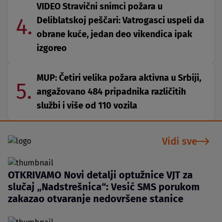
VIDEO Stravični snimci požara u
4.
Deliblatskoj peščari: Vatrogasci uspeli da
obrane kuće, jedan deo vikendica ipak
izgoreo
MUP: Četiri velika požara aktivna u Srbiji,
5.
angažovano 484 pripadnika različitih
službi i više od 110 vozila
Vidi sve
OTKRIVAMO Novi detalji optužnice VJT za
slučaj „Nadstrešnica“: Vesić SMS porukom
zakazao otvaranje nedovršene stanice