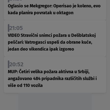
Oglasio se Mekgregor: Operisao je koleno, evo
kada planira povratak u oktagon
21:05
VIDEO Stravični snimci požara u Deliblatskoj
peščari: Vatrogasci uspeli da obrane kuće,
jedan deo vikendica ipak izgoreo
20:52
MUP: Četiri velika požara aktivna u Srbiji,
angažovano 484 pripadnika različitih službi i
više od 110 vozila