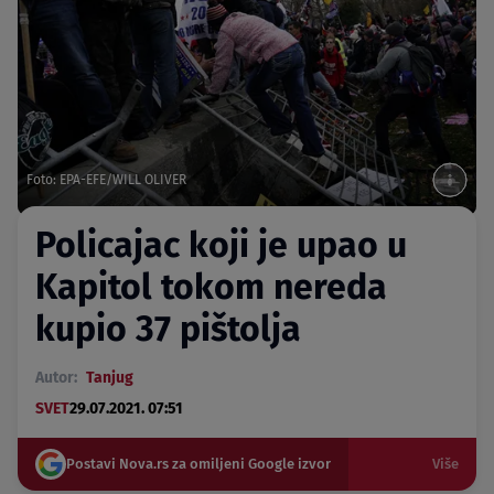
Foto: EPA-EFE/WILL OLIVER
Policajac koji je upao u
Kapitol tokom nereda
kupio 37 pištolja
Autor:
Tanjug
SVET
29.07.2021. 07:51
Postavi Nova.rs za omiljeni Google izvor
Više