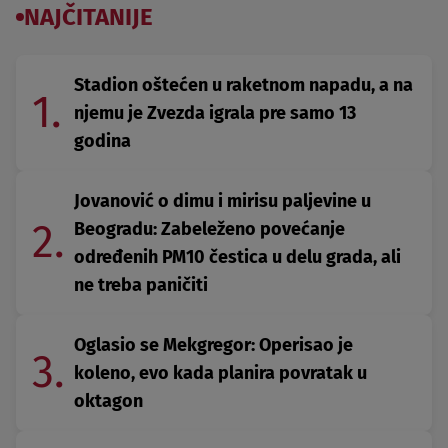
NAJČITANIJE
Stadion oštećen u raketnom napadu, a na
1.
njemu je Zvezda igrala pre samo 13
godina
Jovanović o dimu i mirisu paljevine u
2.
Beogradu: Zabeleženo povećanje
određenih PM10 čestica u delu grada, ali
ne treba paničiti
Oglasio se Mekgregor: Operisao je
3.
koleno, evo kada planira povratak u
oktagon