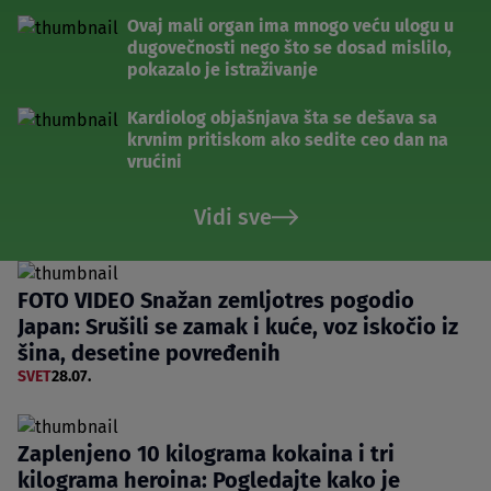
Ovaj mali organ ima mnogo veću ulogu u
dugovečnosti nego što se dosad mislilo,
pokazalo je istraživanje
Kardiolog objašnjava šta se dešava sa
krvnim pritiskom ako sedite ceo dan na
vrućini
Vidi sve
FOTO VIDEO Snažan zemljotres pogodio
Japan: Srušili se zamak i kuće, voz iskočio iz
šina, desetine povređenih
SVET
28.07.
Zaplenjeno 10 kilograma kokaina i tri
kilograma heroina: Pogledajte kako je