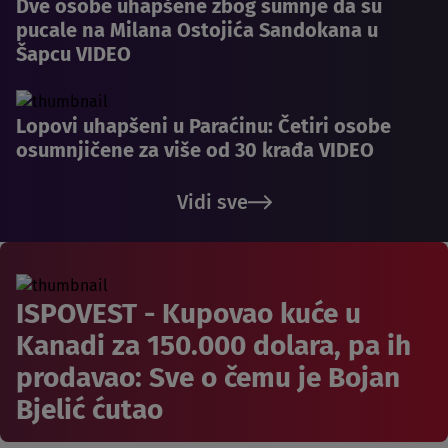
Dve osobe uhapšene zbog sumnje da su
pucale na Milana Ostojića Sandokana u
Šapcu VIDEO
Lopovi uhapšeni u Paraćinu: Četiri osobe
osumnjičene za više od 30 krađa VIDEO
Vidi sve
ISPOVEST - Kupovao kuće u
Kanadi za 150.000 dolara, pa ih
prodavao: Sve o čemu je Bojan
Bjelić ćutao