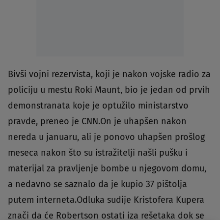
Bivši vojni rezervista, koji je nakon vojske radio za
policiju u mestu Roki Maunt, bio je jedan od prvih
demonstranata koje je optužilo ministarstvo
pravde, preneo je CNN.On je uhapšen nakon
nereda u januaru, ali je ponovo uhapšen prošlog
meseca nakon što su istražitelji našli pušku i
materijal za pravljenje bombe u njegovom domu,
a nedavno se saznalo da je kupio 37 pištolja
putem interneta.Odluka sudije Kristofera Kupera
znači da će Robertson ostati iza rešetaka dok se