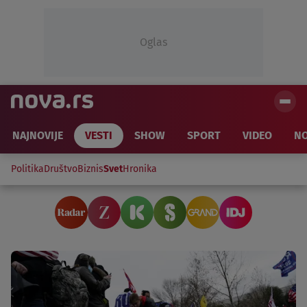
Oglas
NAJNOVIJE
VESTI
SHOW
SPORT
VIDEO
NO
Politika
Društvo
Biznis
Svet
Hronika