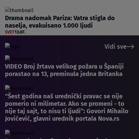
Drama nadomak Pariza: Vatra stigla do
naselja, evakuisano 1.000 ljudi
SVET
13.07.
Vidi sve
VIDEO Broj žrtava velikog požara u Španiji
porastao na 13, preminula jedna Britanka
“Šest godina naš urednički pravac se nije
pomerio ni milimetar. Ako se promeni - to
nije taj sajt, to nisu ti ljudi”: Govori Mihailo
Jovićević, glavni urednik portala Nova.rs