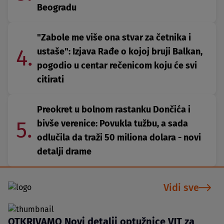
Beogradu
"Zabole me više ona stvar za četnika i
4.
ustaše": Izjava Rađe o kojoj bruji Balkan,
pogodio u centar rečenicom koju će svi
citirati
Preokret u bolnom rastanku Dončića i
5.
bivše verenice: Povukla tužbu, a sada
odlučila da traži 50 miliona dolara - novi
detalji drame
Vidi sve
OTKRIVAMO Novi detalji optužnice VJT za