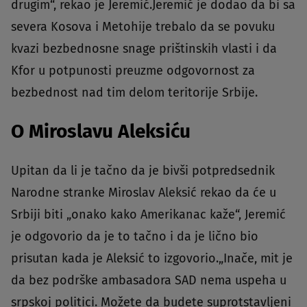
drugim“, rekao je Jeremić.Jeremić je dodao da bi sa
severa Kosova i Metohije trebalo da se povuku
kvazi bezbednosne snage prištinskih vlasti i da
Kfor u potpunosti preuzme odgovornost za
bezbednost nad tim delom teritorije Srbije.
O Miroslavu Aleksiću
Upitan da li je tačno da je bivši potpredsednik
Narodne stranke Miroslav Aleksić rekao da će u
Srbiji biti „onako kako Amerikanac kaže“, Jeremić
je odgovorio da je to tačno i da je lično bio
prisutan kada je Aleksić to izgovorio.„Inače, mit je
da bez podrške ambasadora SAD nema uspeha u
srpskoj politici. Možete da budete suprotstavljeni