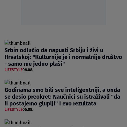
Srbin odlučio da napusti Srbiju i živi u
Hrvatskoj: "Kulturnije je i normalnije društvo
- samo me jedno plaši"
LIFESTYLE
06.08.
Godinama smo bili sve inteligentniji, a onda
se desio preokret: Naučnici su istraživali "da
li postajemo gluplji" i evo rezultata
LIFESTYLE
06.08.