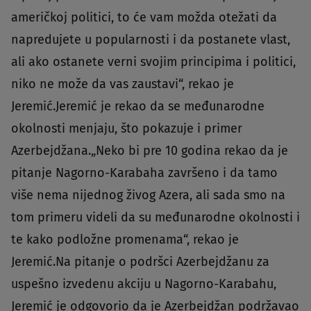
američkoj politici, to će vam možda otežati da
napredujete u popularnosti i da postanete vlast,
ali ako ostanete verni svojim principima i politici,
niko ne može da vas zaustavi“, rekao je
Jeremić.Jeremić je rekao da se međunarodne
okolnosti menjaju, što pokazuje i primer
Azerbejdžana.„Neko bi pre 10 godina rekao da je
pitanje Nagorno-Karabaha završeno i da tamo
više nema nijednog živog Azera, ali sada smo na
tom primeru videli da su međunarodne okolnosti i
te kako podložne promenama“, rekao je
Jeremić.Na pitanje o podršci Azerbejdžanu za
uspešno izvedenu akciju u Nagorno-Karabahu,
Jeremić je odgovorio da je Azerbejdžan podržavao