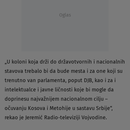
Oglas
„U koloni koja drži do državotvornih i nacionalnih
stavova trebalo bi da bude mesta i za one koji su
trenutno van parlamenta, poput DJB, kao i za i
intelektualce i javne ličnosti koje bi mogle da
doprinesu najvažnijem nacionalnom cilju –
očuvanju Kosova i Metohije u sastavu Srbije“,
rekao je Jeremić Radio-televiziji Vojvodine.