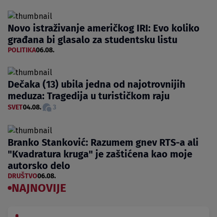
Novo istraživanje američkog IRI: Evo koliko
građana bi glasalo za studentsku listu
POLITIKA
06.08.
Dečaka (13) ubila jedna od najotrovnijih
meduza: Tragedija u turističkom raju
SVET
04.08.
3
Branko Stanković: Razumem gnev RTS-a ali
"Kvadratura kruga" je zaštićena kao moje
autorsko delo
DRUŠTVO
06.08.
NAJNOVIJE