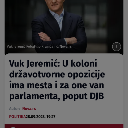
Vuk Jeremić Foto:Filip Krainčanić/Nova.rs
Vuk Jeremić: U koloni
državotvorne opozicije
ima mesta i za one van
parlamenta, poput DJB
Autor:
Nova.rs
POLITIKA
28.09.2023. 19:27