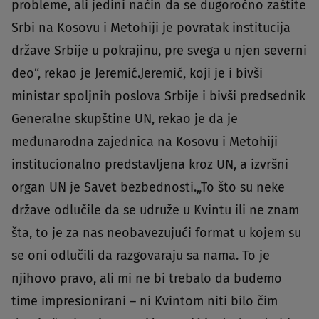
probleme, ali jedini način da se dugoročno zaštite
Srbi na Kosovu i Metohiji je povratak institucija
države Srbije u pokrajinu, pre svega u njen severni
deo“, rekao je Jeremić.Jeremić, koji je i bivši
ministar spoljnih poslova Srbije i bivši predsednik
Generalne skupštine UN, rekao je da je
međunarodna zajednica na Kosovu i Metohiji
institucionalno predstavljena kroz UN, a izvršni
organ UN je Savet bezbednosti.„To što su neke
države odlučile da se udruže u Kvintu ili ne znam
šta, to je za nas neobavezujući format u kojem su
se oni odlučili da razgovaraju sa nama. To je
njihovo pravo, ali mi ne bi trebalo da budemo
time impresionirani – ni Kvintom niti bilo čim