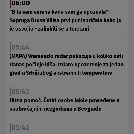
06:00
"Bila sam verena kada sam ga upoznala":
Supruga Brusa Vilisa prvi put ispričala kako ju
je osvojio - zaljubili se u teretani
05:44
(MAPA) Vremenski radar pokazuje u koliko sati
danas počinje kiša: Izdato upozorenje za jedan
grad u Srbiji zbog ekstremnih temperatura
05:43
Hitna pomoć: Četiri osobe lakše povređene u
saobraćajnim nezgodama u Beogradu
05:42