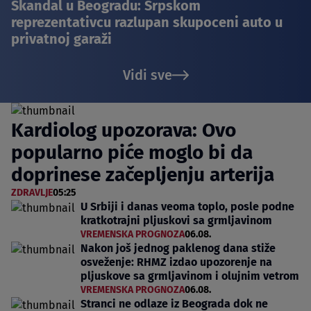
Skandal u Beogradu: Srpskom
reprezentativcu razlupan skupoceni auto u
privatnoj garaži
Vidi sve
Kardiolog upozorava: Ovo
popularno piće moglo bi da
doprinese začepljenju arterija
ZDRAVLJE
05:25
U Srbiji i danas veoma toplo, posle podne
kratkotrajni pljuskovi sa grmljavinom
VREMENSKA PROGNOZA
06.08.
Nakon još jednog paklenog dana stiže
osveženje: RHMZ izdao upozorenje na
pljuskove sa grmljavinom i olujnim vetrom
VREMENSKA PROGNOZA
06.08.
Stranci ne odlaze iz Beograda dok ne