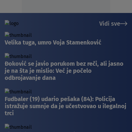
Vidi sve
Velika tuga, umro Voja Stamenković
Đoković se javio porukom bez reči, ali jasno
je na šta je mislio: Već je počelo
odbrojavanje dana
Fudbaler (19) udario pešaka (84): Policija
istražuje sumnje da je učestvovao u ilegalnoj
trci