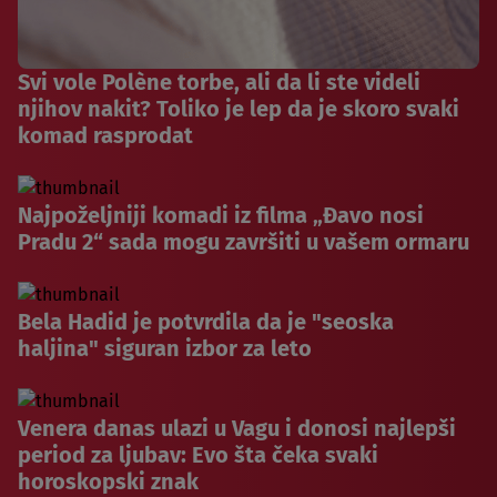
Svi vole Polène torbe, ali da li ste videli
njihov nakit? Toliko je lep da je skoro svaki
komad rasprodat
Najpoželjniji komadi iz filma „Đavo nosi
Pradu 2“ sada mogu završiti u vašem ormaru
Bela Hadid je potvrdila da je "seoska
haljina" siguran izbor za leto
Venera danas ulazi u Vagu i donosi najlepši
period za ljubav: Evo šta čeka svaki
horoskopski znak