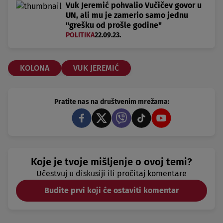
Vuk Jeremić pohvalio Vučičev govor u
UN, ali mu je zamerio samo jednu
"grešku od prošle godine"
POLITIKA
22.09.23.
KOLONA
VUK JEREMIĆ
Pratite nas na društvenim mrežama:
Koje je tvoje mišljenje o ovoj temi?
Učestvuj u diskusiji ili pročitaj komentare
Budite prvi koji će ostaviti komentar