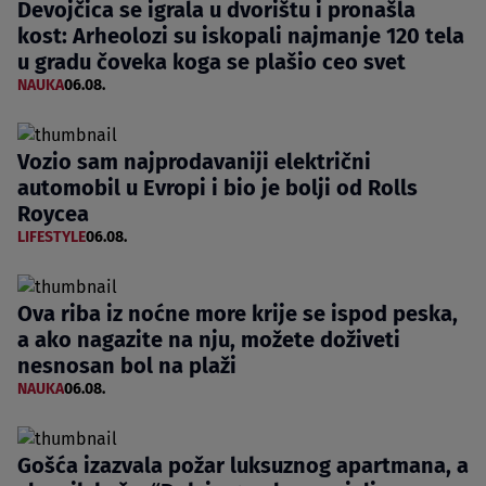
Devojčica se igrala u dvorištu i pronašla
kost: Arheolozi su iskopali najmanje 120 tela
u gradu čoveka koga se plašio ceo svet
NAUKA
06.08.
Vozio sam najprodavaniji električni
automobil u Evropi i bio je bolji od Rolls
Roycea
LIFESTYLE
06.08.
Ova riba iz noćne more krije se ispod peska,
a ako nagazite na nju, možete doživeti
nesnosan bol na plaži
NAUKA
06.08.
Gošća izazvala požar luksuznog apartmana, a