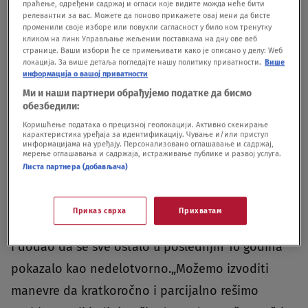
rekao je Jeremić, i dodao da se položaj Srba na
праћење, одређени садржај и огласи које видите можда неће бити
релевантни за вас. Можете да поново прикажете овај мени да бисте
Kosovu i Metohiji znatno pogoršao od
променили своје изборе или повукли сагласност у било ком тренутку
кликом на линк Управљање жељеним поставкама на дну ове веб
prihvatanja „francusko-nemačkog“ plana.Jeremić
странице. Ваши избори ће се примењивати како је описано у делу: Wеб
локација. За више детаља погледајте нашу политику приватности.
Више
je naveo da će izbori biti prilika da narod odbaci
информација о вашој приватности
„francusko-nemački“ plan tako što će podržati
Ми и наши партнери обрађујемо податке да бисмо
обезбедили:
stranke koje mu se protive, i podsetio da je
Коришћење података о прецизној геолокацији. Активно скенирање
Narodna stranka predlagala referendum o tom
карактеристика уређаја за идентификацију. Чување и/или приступ
информацијама на уређају. Персонализовано оглашавање и садржај,
мерење оглашавања и садржаја, истраживање публике и развој услуга.
pitanju.Predsednik Narodne stranke se zauzeo za
Листа партнера (добављача)
povratak institucija države Srbije na Kosovo i
Metohiju, pre svega policije i sudstva, jer se
Приказ сврха
Прихватам
„jedino tako može očuvati naš narod“ u pokrajini,
i dodao da se sve ostalo u poslednjih 10 godina
pokazalo kao nedelotvorno.„Možemo izvoditi
manevre da kratkoročno i parcijalno rešimo