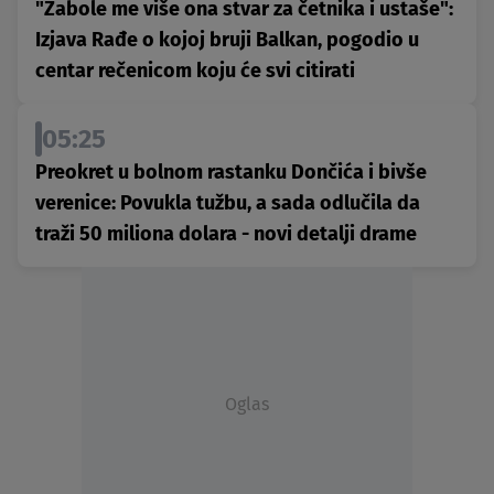
"Zabole me više ona stvar za četnika i ustaše":
Izjava Rađe o kojoj bruji Balkan, pogodio u
centar rečenicom koju će svi citirati
05:25
Preokret u bolnom rastanku Dončića i bivše
verenice: Povukla tužbu, a sada odlučila da
traži 50 miliona dolara - novi detalji drame
Oglas