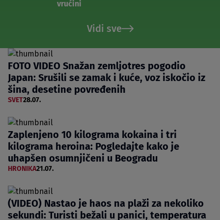
vrućini
Vidi sve
FOTO VIDEO Snažan zemljotres pogodio
Japan: Srušili se zamak i kuće, voz iskočio iz
šina, desetine povređenih
SVET
28.07.
Zaplenjeno 10 kilograma kokaina i tri
kilograma heroina: Pogledajte kako je
uhapšen osumnjičeni u Beogradu
HRONIKA
21.07.
(VIDEO) Nastao je haos na plaži za nekoliko
sekundi: Turisti bežali u panici, temperatura