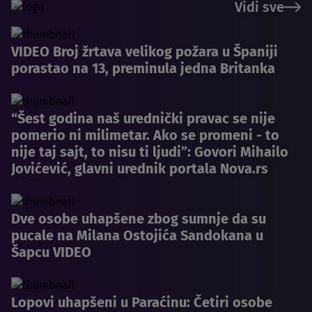
Vidi sve
VIDEO Broj žrtava velikog požara u Španiji
porastao na 13, preminula jedna Britanka
“Šest godina naš urednički pravac se nije
pomerio ni milimetar. Ako se promeni - to
nije taj sajt, to nisu ti ljudi”: Govori Mihailo
Jovićević, glavni urednik portala Nova.rs
Dve osobe uhapšene zbog sumnje da su
pucale na Milana Ostojića Sandokana u
Šapcu VIDEO
Lopovi uhapšeni u Paraćinu: Četiri osobe