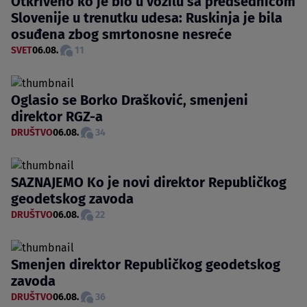
Otkriveno ko je bio u vozilu sa predsednicom
Slovenije u trenutku udesa: Ruskinja je bila
osuđena zbog smrtonosne nesreće
SVET
06.08.
11
Oglasio se Borko Drašković, smenjeni
direktor RGZ-a
DRUŠTVO
06.08.
34
SAZNAJEMO Ko je novi direktor Republičkog
geodetskog zavoda
DRUŠTVO
06.08.
22
Smenjen direktor Republičkog geodetskog
zavoda
DRUŠTVO
06.08.
36