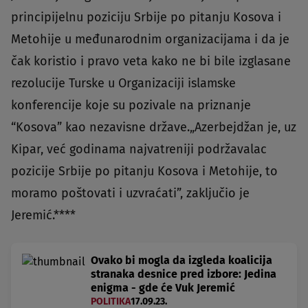
principijelnu poziciju Srbije po pitanju Kosova i
Metohije u međunarodnim organizacijama i da je
čak koristio i pravo veta kako ne bi bile izglasane
rezolucije Turske u Organizaciji islamske
konferencije koje su pozivale na priznanje
“Kosova” kao nezavisne države.„Azerbejdžan je, uz
Kipar, već godinama najvatreniji podržavalac
pozicije Srbije po pitanju Kosova i Metohije, to
moramo poštovati i uzvraćati”, zaključio je
Jeremić.****
Ovako bi mogla da izgleda koalicija
stranaka desnice pred izbore: Jedina
enigma - gde će Vuk Jeremić
POLITIKA
17.09.23.