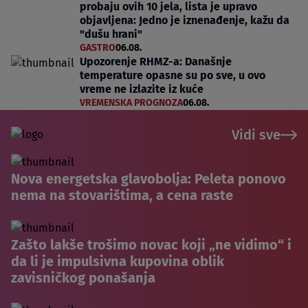
probaju ovih 10 jela, lista je upravo
objavljena: Jedno je iznenađenje, kažu da
"dušu hrani"
GASTRO
06.08.
Upozorenje RHMZ-a: Današnje
temperature opasne su po sve, u ovo
vreme ne izlazite iz kuće
VREMENSKA PROGNOZA
06.08.
Vidi sve
Nova energetska glavobolja: Peleta ponovo
nema na stovarištima, a cena raste
Zašto lakše trošimo novac koji „ne vidimo“ i
da li je impulsivna kupovina oblik
zavisničkog ponašanja