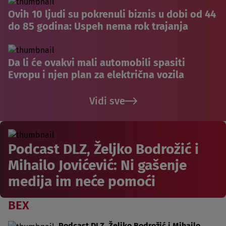
Ovih 10 ljudi su pokrenuli biznis u dobi od 44
do 85 godina: Uspeh nema rok trajanja
Da li će ovakvi mali automobili spasiti
Evropu i njen plan za električna vozila
Vidi sve
Podcast DLZ, Željko Bodrožić i
Mihailo Jovićević: Ni gašenje
medija im neće pomoći
BEX
Podcast DLZ, Željko Bodrožić i Mihailo