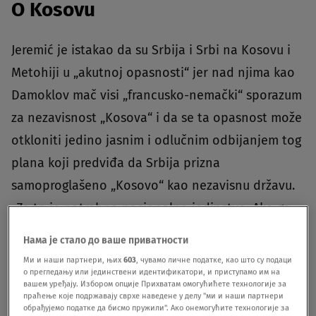
O Kosovu
Jeremić je istakao da su Srbija i Srbi na Kosovu i
Metohiji u „akutnoj opasnosti“ jer nad njima kao
Damoklov mač visi „francusko-nemački“ sporazum
za nezavisnost „Kosova“ i da se ta opasnost može
otkloniti jedino jasnim i odlučnim odbijanjem tog
plana koji predviđa da Srbija prizna
samoproglašeno „Kosovo“ kao nezavisnu državu.
„Za to je potrebno nacionalno jedinstvo. Ako ga
ne postignemo, nećemo postići ama baš ništa.
Нама је стало до ваше приватности
Bićemo kao generacija odgovorni za gubitak dela
Ми и наши партнери, њих
603
, чувамо личне податке, као што су подаци
о прегледању или јединствени идентификатори, и приступамо им на
teritorije koji određuje naš nacionalni identitet.
вашем уређају. Избором опције Прихватам омогућићете технологије за
Tada nam se u budućnosti loše piše kao narodu“,
праћење које подржавају сврхе наведене у делу "ми и наши партнери
обрађујемо податке да бисмо пружили". Ако онемогућите технологије за