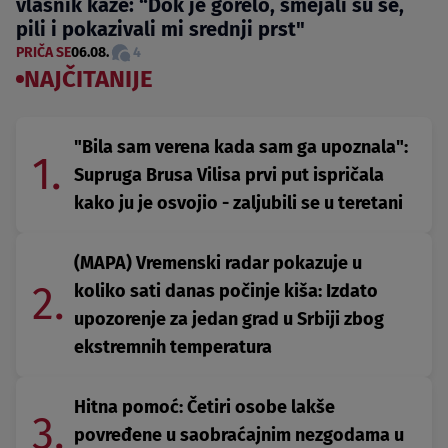
vlasnik kaže: “Dok je gorelo, smejali su se,
pili i pokazivali mi srednji prst"
PRIČA SE
06.08.
4
NAJČITANIJE
"Bila sam verena kada sam ga upoznala":
1.
Supruga Brusa Vilisa prvi put ispričala
kako ju je osvojio - zaljubili se u teretani
(MAPA) Vremenski radar pokazuje u
2.
koliko sati danas počinje kiša: Izdato
upozorenje za jedan grad u Srbiji zbog
ekstremnih temperatura
Hitna pomoć: Četiri osobe lakše
3.
povređene u saobraćajnim nezgodama u