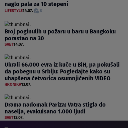
naglo pala za 10 stepeni
LIFESTYLE
14.07.
8
Broj poginulih u požaru u baru u Bangkoku
porastao na 30
SVET
14.07.
Ukrali 66.000 evra iz kuće u BiH, pa pokušali
da pobegnu u Srbiju: Pogledajte kako su
uhapšena četvorica osumnjičenih VIDEO
HRONIKA
13.07.
Drama nadomak Pariza: Vatra stigla do
naselja, evakuisano 1.000 ljudi
SVET
13.07.