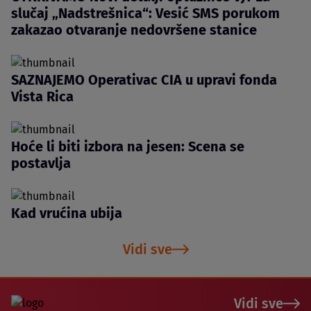
slučaj „Nadstrešnica“: Vesić SMS porukom
zakazao otvaranje nedovršene stanice
SAZNAJEMO Operativac CIA u upravi fonda
Vista Rica
Hoće li biti izbora na jesen: Scena se
postavlja
Kad vrućina ubija
Vidi sve
Vidi sve