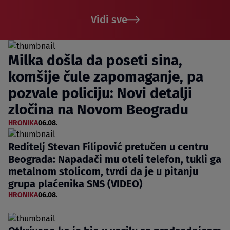
Vidi sve
Milka došla da poseti sina,
komšije čule zapomaganje, pa
pozvale policiju: Novi detalji
zločina na Novom Beogradu
HRONIKA
06.08.
Reditelj Stevan Filipović pretučen u centru
Beograda: Napadači mu oteli telefon, tukli ga
metalnom stolicom, tvrdi da je u pitanju
grupa plaćenika SNS (VIDEO)
HRONIKA
06.08.