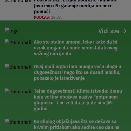
Jovićević: Ni gašenje medija im neće
pomoći
PODCAST
28.07.
Vidi sve
Ako ste stalno umorni, lekar kaže da bi
uzrok mogao da bude nedostatak ovog
važnog nutrijenta
Ovaj mali organ ima mnogo veću ulogu u
dugovečnosti nego što se dosad mislilo,
pokazalo je istraživanje
Tajna dugovečnosti Klinta Istvuda: Hranu
koju većina obožava naziva "potpunom
glupošću" i ne želi da je jede ni u 96.
godini
Kardiolog objašnjava šta se dešava sa
krvnim pritiskom ako sedite ceo dan na